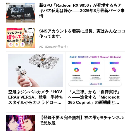
新GPU「Radeon RX 9050」が登場するもア
キバの反応は静か――2026年8月最新パーツ事
情
SNSアカウントを着実に成長。実はみんなココ
使ってます。
AD（Dreaw合同会社）
空飛ぶジンバルカメラ「HOV
「人主導」から「自律実行」
ERAir VERSA」登場 手持ち
へ――進化する「Microsoft
スタイルからカメラドローン
365 Copilot」の新機能とエ
に合体変形
ージェントAIの現在地
【登録不要＆完全無料】神の雫がRチャンネル
で見放題