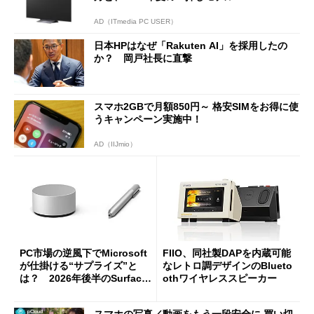
AD（ITmedia PC USER）
日本HPはなぜ「Rakuten AI」を採用したの
か？ 岡戸社長に直撃
スマホ2GBで月額850円～ 格安SIMをお得に使
うキャンペーン実施中！
AD（IIJmio）
PC市場の逆風下でMicrosoft
FIIO、同社製DAPを内蔵可能
が仕掛ける“サプライズ”と
なレトロ調デザインのBlueto
は？ 2026年後半のSurface
othワイヤレススピーカー
新製品を予想する