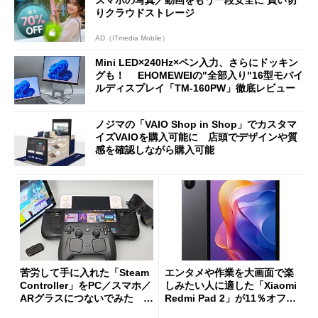
スマホの写真／動画をもう一段安全に 買い切
りクラウドストレージ
AD（ITmedia Mobile）
Mini LED×240Hz×ペン入力、さらにドッキン
グも！ EHOMEWEIの"全部入り"16型モバイ
ルディスプレイ「TM-160PW」徹底レビュー
ノジマの「VAIO Shop in Shop」でカスタマ
イズVAIOを購入可能に 店頭でデザインや質
感を確認しながら購入可能
苦労して手に入れた「Steam
エンタメや作業を大画面で楽
Controller」をPC／スマホ／
しみたい人に適した「Xiaomi
ARグラスにつないでみた ゲ
Redmi Pad 2」が11％オフの
ーム体験や実用性は？
2万4980円に