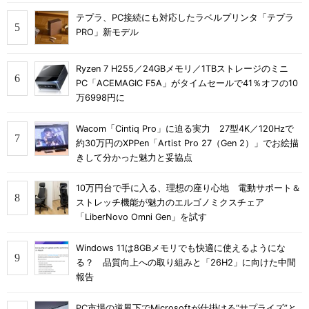
テプラ、PC接続にも対応したラベルプリンタ「テプラ
PRO」新モデル
Ryzen 7 H255／24GBメモリ／1TBストレージのミニ
PC「ACEMAGIC F5A」がタイムセールで41％オフの10
万6998円に
Wacom「Cintiq Pro」に迫る実力 27型4K／120Hzで
約30万円のXPPen「Artist Pro 27（Gen 2）」でお絵描
きして分かった魅力と妥協点
10万円台で手に入る、理想の座り心地 電動サポート＆
ストレッチ機能が魅力のエルゴノミクスチェア
「LiberNovo Omni Gen」を試す
Windows 11は8GBメモリでも快適に使えるようにな
る？ 品質向上への取り組みと「26H2」に向けた中間
報告
PC市場の逆風下でMicrosoftが仕掛ける“サプライズ”と