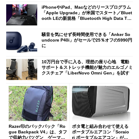
iPhoneやiPad、Macなどのリースプログラム
「Apple Upgrade」が米国でスタート／Bluet
ooth LEの新規格「Bluetooth High Data Thr
oughput」が明...
騒音を気にせず長時間使用できる「Anker So
undcore P40i」がセールで25％オフの5990円
に
10万円台で手に入る、理想の座り心地 電動
サポート＆ストレッチ機能が魅力のエルゴノミ
クスチェア「LiberNovo Omni Gen」を試す
Razer印のバックパック「Ro
ポタ電と組み合わせて使える
gue Backpack V4」は、タフ
ポータブルエアコン「Soraio
で収納力バツグン ゲーマー
ri ポータブルエアコン」がセ