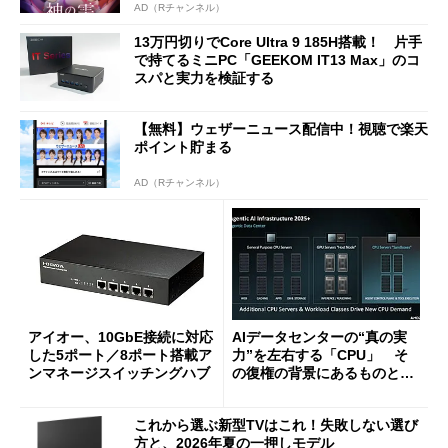
AD（Rチャンネル）
13万円切りでCore Ultra 9 185H搭載！ 片手
で持てるミニPC「GEEKOM IT13 Max」のコ
スパと実力を検証する
【無料】ウェザーニュース配信中！視聴で楽天
ポイント貯まる
AD（Rチャンネル）
アイオー、10GbE接続に対応
AIデータセンターの“真の実
した5ポート／8ポート搭載ア
力”を左右する「CPU」 そ
ンマネージスイッチングハブ
の復権の背景にあるものと
は？
これから選ぶ新型TVはこれ！失敗しない選び
方と、2026年夏の一押しモデル