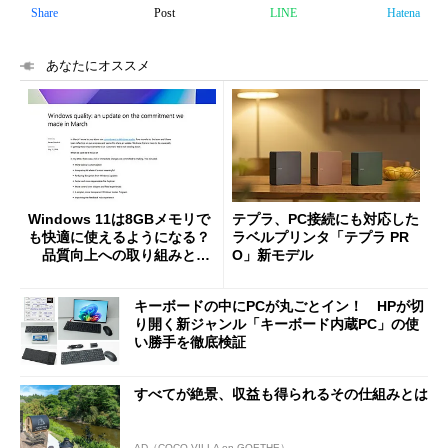
Share
Post
LINE
Hatena
あなたにオススメ
Windows 11は8GBメモリで
テプラ、PC接続にも対応した
も快適に使えるようになる？
ラベルプリンタ「テプラ PR
品質向上への取り組みと
O」新モデル
「26H2」に向けた中間報告
キーボードの中にPCが丸ごとイン！ HPが切
り開く新ジャンル「キーボード内蔵PC」の使
い勝手を徹底検証
すべてが絶景、収益も得られるその仕組みとは
AD（COCO VILLA on GOETHE）