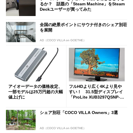
るか？ 話題の「Steam Machine」をSteam
Deckユーザーが買ってみた
全国の絶景ポイントにサウナ付きのシェア別荘
を展開
AD（COCO VILLA on GOETHE）
アイオーデータの価格改定、
フルHDより広く4Kより見や
一部モデルは25万円超の大幅
すい！ 31.5型ディスプレイ
値上げに
「ProLite XUB3297QSNP-B
1J」がテレワークにピッタリ
な理由
シェア別荘「COCO VILLA Owners」3選
AD（COCO VILLA on GOETHE）