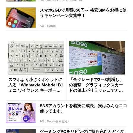
スマホ2GBで月額850円～ 格安SIMをお得に使
うキャンペーン実施中！
AD（IIJmio）
スマホより小さくポケットに
「全グレードで2～3割増し」
入る「Winmaxle Mobdel B1
の衝撃 グラフィックスカー
ミニ ワイヤレス キーボー
ドの値上がりラッシュでアキ
ド」がセールで10％オフの37
バの購入制限が深刻化
94円に
SNSアカウントを着実に成長。実はみんなココ
使ってます。
AD（Dreaw合同会社）
ゲーミングPCをリビングに持ち込むとどうな