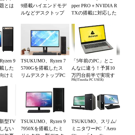
題とは
9搭載ハイエンドモデ
pper PRO＋NVIDIA R
ルなどデスクトップ
TXの搭載に対応した
WS計3モデルを販売
プロ向けデスク...
開始
yzen 9
TSUKUMO、Ryzen 7
「5年前のPC」とこ
搭載した
5700Gを搭載したス
んなに違う！予算10
向けミ
リムデスクトップPC
万円台前半で実現す
PR(ITmedia PC USER)
C
を販売開始
る快適PCライフ
新型TV
TSUKUMO、Ryzen 9
TSUKUMO、スリム/
しない
7950Xを搭載したミ
ミニタワーPC「Aero