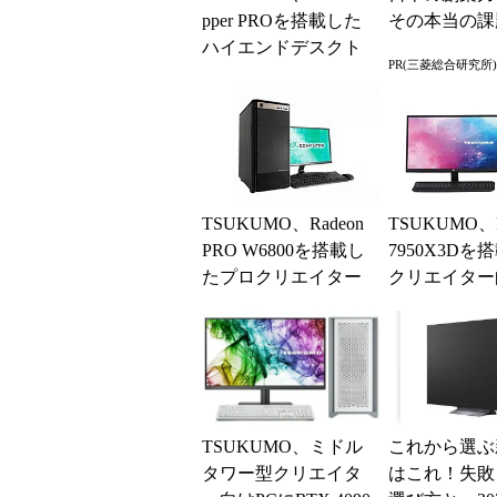
pper PROを搭載した
その本当の課
ハイエンドデスクト
PR(三菱総合研究所)
ップ
TSUKUMO、Radeon
TSUKUMO、R
PRO W6800を搭載し
7950X3Dを
たプロクリエイター
クリエイター
向けデスクトップ
ドルタワーP
TSUKUMO、ミドル
これから選ぶ
タワー型クリエイタ
はこれ！失敗