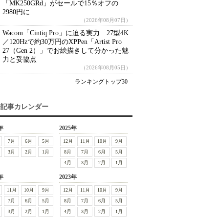
「MK250GRd」がセールで15％オフの
2980円に
（2026年08月07日）
Wacom「Cintiq Pro」に迫る実力 27型4K
／120Hzで約30万円のXPPen「Artist Pro
27（Gen 2）」でお絵描きして分かった魅
力と妥協点
（2026年08月05日）
ランキングトップ30
去記事カレンダー
年
2025年
7月
6月
5月
12月
11月
10月
9月
3月
2月
1月
8月
7月
6月
5月
4月
3月
2月
1月
年
2023年
11月
10月
9月
12月
11月
10月
9月
7月
6月
5月
8月
7月
6月
5月
3月
2月
1月
4月
3月
2月
1月