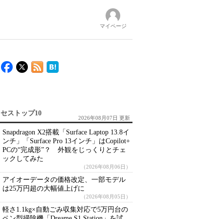
マイページ
セストップ10
2026年08月07日 更新
Snapdragon X2搭載「Surface Laptop 13.8イ
ンチ」「Surface Pro 13インチ」はCopilot+
PCの“完成形”？ 外観をじっくりとチェ
ックしてみた
（2026年08月06日）
アイオーデータの価格改定、一部モデル
は25万円超の大幅値上げに
（2026年08月05日）
軽さ1.1kg×自動ごみ収集対応で5万円台の
ペン型掃除機「Dreame S1 Station」を試