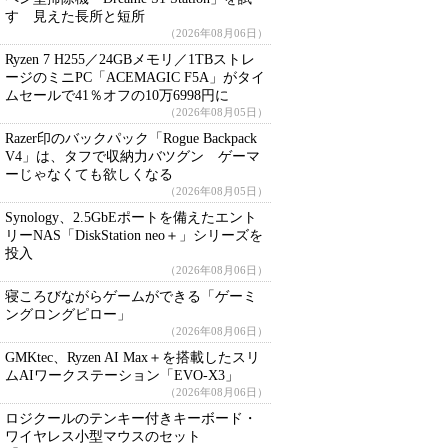
す 見えた長所と短所
（2026年08月06日）
Ryzen 7 H255／24GBメモリ／1TBストレ
ージのミニPC「ACEMAGIC F5A」がタイ
ムセールで41％オフの10万6998円に
（2026年08月05日）
Razer印のバックパック「Rogue Backpack
V4」は、タフで収納力バツグン ゲーマ
ーじゃなくても欲しくなる
（2026年08月05日）
Synology、2.5GbEポートを備えたエント
リーNAS「DiskStation neo＋」シリーズを
投入
（2026年08月06日）
寝ころびながらゲームができる「ゲーミ
ングロングピロー」
（2026年08月06日）
GMKtec、Ryzen AI Max＋を搭載したスリ
ムAIワークステーション「EVO-X3」
（2026年08月06日）
ロジクールのテンキー付きキーボード・
ワイヤレス小型マウスのセット