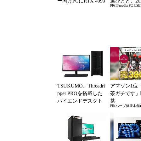
ー向けPCにRTX 4090
選び方と、20
PR(ITmedia PC USE
搭載の上位モデル2製
の一押しモデ
品を追加
TSUKUMO、Threadri
アマゾン1位
pper PROを搭載した
茶ガチです」
ハイエンドデスクト
茶
PR(ハーブ健康本舗)
ップ