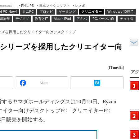
ponsord｜
日本マイクロソフト
レノボ
PHILIPS
ミニPC
プロナビ
ゲーミング
クリエイター
Windows 10終了
AI PC Now!
30周年
デジモノ
教育とIT
Mac・iPad
アキバ
PCパーツの道
チョイ得
00シリーズを採用したクリエイター向けデスクトップ
 7000シリーズを採用したクリエイター向
[
ITmedia
]
アク
Share
するヤマダホールディングスは10月19日、Ryzen
エイター向けデスクトップPC「クリエイターPC
表、本日販売を開始する。