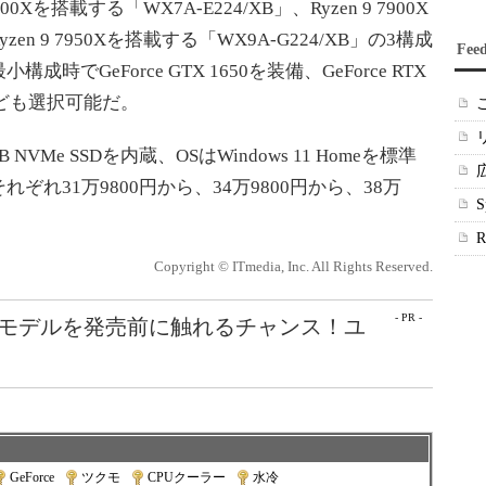
Xを搭載する「WX7A-E224/XB」、Ryzen 9 7900X
zen 9 7950Xを搭載する「WX9A-G224/XB」の3構成
Fee
でGeForce GTX 1650を装備、GeForce RTX
 XTなども選択可能だ。
Me SSDを内蔵、OSはWindows 11 Homeを標準
れ31万9800円から、34万9800円から、38万
Copyright © ITmedia, Inc. All Rights Reserved.
- PR -
最新モデルを発売前に触れるチャンス！ユ
GeForce
|
ツクモ
|
CPUクーラー
|
水冷