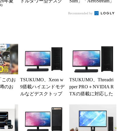
26年夏
ドルタワー型デスク
Slim」「AeroStream」
R)
ル
トップWS
にRyzen＋Ra...
Recommended by
「このお
TSUKUMO、Xeon w
TSUKUMO、Threadri
噂のお
9搭載ハイエンドモデ
pper PRO＋NVIDIA R
ルなどデスクトップ
TXの搭載に対応した
WS計3モデルを販売
プロ向けデスク...
開始