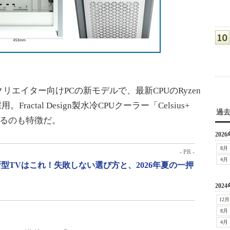
イター向けPCの新モデルで、最新CPUのRyzen
Xを採用。Fractal Design製水冷CPUクーラー「Celsius+
過
ているのも特徴だ。
2026
8月
- PR -
4月
型TVはこれ！失敗しない選び方と、2026年夏の一押
2024
12月
8月
4月