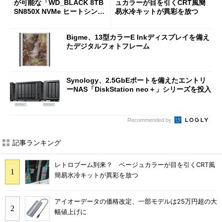
が可能な「WD_BLACK 8TB
ュカラーが目を引くCRT風簡
SN850X NVMe ヒートシンク
易水冷キットが異彩を放つ
付き」が18％オフの17万508
7円に
Bigme、13型カラーE Inkディスプレイを備え
たデジタルフォトフレーム
Synology、2.5GbEポートを備えたエントリ
ーNAS「DiskStation neo＋」シリーズを投入
Recommended by
記事ランキング
レトロブーム到来？ ベージュカラーが目を引くCRT風
簡易水冷キットが異彩を放つ
アイオーデータの価格改定、一部モデルは25万円超の大
幅値上げに