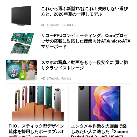
分かった魅力と妥協点
etooth High Data Throughp
これから選ぶ新型TVはこれ！失敗しない選び
ut」が明...
方と、2026年夏の一押しモデル
AD（ITmedia PC USER）
リコーPFUコンピューティング、Coreプロセ
ッサの搭載に対応した産業向けATX/microATX
マザーボード
スマホの写真／動画をもう一段安全に 買い切
りクラウドストレージ
AD（ITmedia Mobile）
FIIO、スティック型デザイン
エンタメや作業を大画面で楽
筐体を採用したポータブルオ
しみたい人に適した「Xiaomi