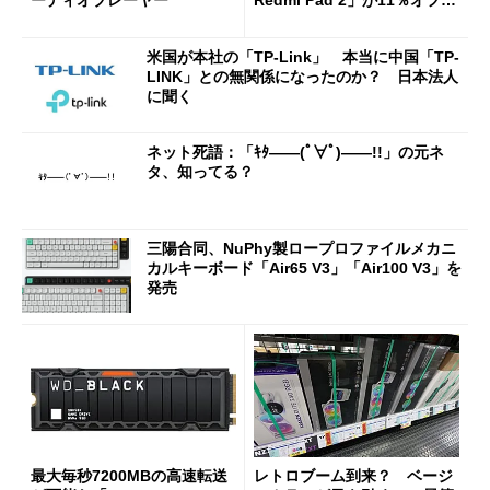
ーディオプレーヤー
Redmi Pad 2」が11％オフの
2万4980円に
米国が本社の「TP-Link」 本当に中国「TP-
LINK」との無関係になったのか？ 日本法人
に聞く
ネット死語：「ｷﾀ――(ﾟ∀ﾟ)――!!」の元ネ
タ、知ってる？
三陽合同、NuPhy製ロープロファイルメカニ
カルキーボード「Air65 V3」「Air100 V3」を
発売
最大毎秒7200MBの高速転送
レトロブーム到来？ ベージ