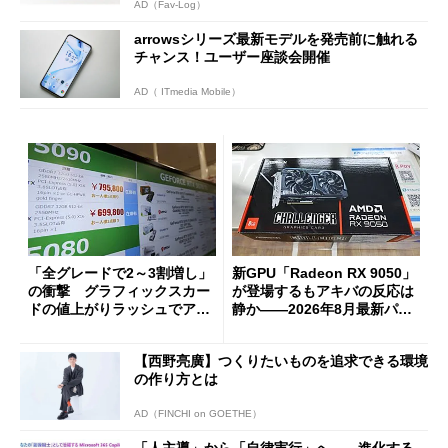
AD（Fav-Log）
arrowsシリーズ最新モデルを発売前に触れる
チャンス！ユーザー座談会開催
AD（ ITmedia Mobile）
「全グレードで2～3割増し」
新GPU「Radeon RX 9050」
の衝撃 グラフィックスカー
が登場するもアキバの反応は
ドの値上がりラッシュでアキ
静か――2026年8月最新パー
バの購入制限が深刻化
ツ事情
【西野亮廣】つくりたいものを追求できる環境
の作り方とは
AD（FINCHI on GOETHE）