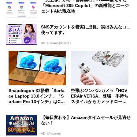
「人主導」から「自律実行」へ――進化する
「Microsoft 365 Copilot」の新機能とエージ
ェントAIの現在地
SNSアカウントを着実に成長。実はみんなココ
使ってます。
AD（Dreaw合同会社）
Snapdragon X2搭載「Surfa
空飛ぶジンバルカメラ「HOV
ce Laptop 13.8インチ」「S
ERAir VERSA」登場 手持ち
urface Pro 13インチ」はCop
スタイルからカメラドローン
ilot+ PCの“完成形”？ 外観
に合体変形
をじっくりとチェックしてみ
【毎日変わる】Amazonタイムセールが見逃せ
た
ない！
AD（Amazon）