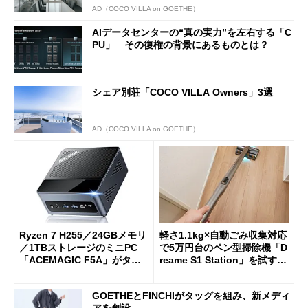
AD（COCO VILLA on GOETHE）
AIデータセンターの“真の実力”を左右する「C
PU」 その復権の背景にあるものとは？
シェア別荘「COCO VILLA Owners」3選
AD（COCO VILLA on GOETHE）
Ryzen 7 H255／24GBメモリ
軽さ1.1kg×自動ごみ収集対応
／1TBストレージのミニPC
で5万円台のペン型掃除機「D
「ACEMAGIC F5A」がタイ
reame S1 Station」を試す
ムセールで41％オフの10万69
見えた長所と短所
98円に
GOETHEとFINCHIがタッグを組み、新メディ