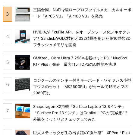
三陽合同、NuPhy製ロープロファイルメカニカルキーボ
ード「Air65 V3」「Air100 V3」を発売
NVIDIAが「cuFile API」をオープンソース化／キオクシ
アとSandiskがQLC技術と332積層を用いた第10世代3D
フラッシュメモリを開発
GMKtec、Core Ultra 7 258V搭載のミニPC「NucBox
K17 Plus」発表 最大115 TOPSのAI性能を実現
ロジクールのテンキー付きキーボード・ワイヤレス小型
マウスのセット「MK250GRd」がセールで15％オフの
2980円に
Snapdragon X2搭載「Surface Laptop 13.8インチ」
「Surface Pro 13インチ」はCopilot+ PCの“完成形”？
外観をじっくりとチェックしてみた
巨大スティックが生み出す謎の“脳汁感” XPPen「Pilot