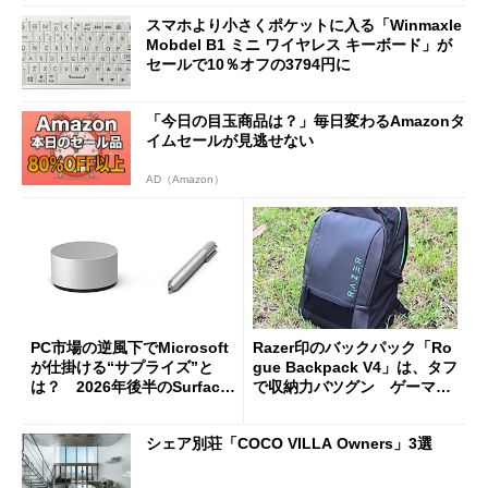
スマホより小さくポケットに入る「Winmaxle
Mobdel B1 ミニ ワイヤレス キーボード」が
セールで10％オフの3794円に
「今日の目玉商品は？」毎日変わるAmazonタ
イムセールが見逃せない
AD（Amazon）
PC市場の逆風下でMicrosoft
Razer印のバックパック「Ro
が仕掛ける“サプライズ”と
gue Backpack V4」は、タフ
は？ 2026年後半のSurface
で収納力バツグン ゲーマー
新製品を予想する
じゃなくても欲しくなる
シェア別荘「COCO VILLA Owners」3選