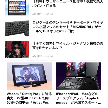
【無料】ウェザーニュース配信中！視聴で楽天
ポイント貯まる
AD（Rチャンネル）
ロジクールのテンキー付きキーボード・ワイヤ
レス小型マウスのセット「MK250GRd」がセ
ールで15％オフの2980円に
【今すぐ無料】マイケル・ジャクソン最後の真
実をRチャンネルで
AD（Rチャンネル）
Wacom「Cintiq Pro」に迫る
iPhoneやiPad、Macなどの
実力 27型4K／120Hzで約3
リースプログラム「Apple U
0万円のXPPen「Artist Pro 2
pgrade」が米国でスタート／
7（Gen 2）」でお絵描きして
Bluetooth LEの新規格「Blu