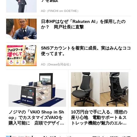
アを創設
AD（FINCHI on GOETHE）
日本HPはなぜ「Rakuten AI」を採用したの
か？ 岡戸社長に直撃
SNSアカウントを着実に成長。実はみんなココ
使ってます。
AD（Dreaw合同会社）
ノジマの「VAIO Shop in Sh
10万円台で手に入る、理想の
op」でカスタマイズVAIOを
座り心地 電動サポート＆ス
購入可能に 店頭でデザイン
トレッチ機能が魅力のエルゴ
や質感を確認しながら購入可
ノミクスチェア「LiberNovo
能
Omni Gen」を試す