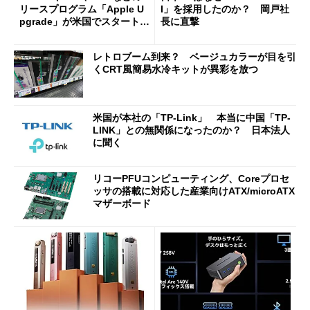
リースプログラム「Apple U
I」を採用したのか？ 岡戸社
pgrade」が米国でスタート／
長に直撃
Bluetooth LEの新規格「Blu
etooth High Data Throughp
レトロブーム到来？ ベージュカラーが目を引
ut」が明...
くCRT風簡易水冷キットが異彩を放つ
米国が本社の「TP-Link」 本当に中国「TP-
LINK」との無関係になったのか？ 日本法人
に聞く
リコーPFUコンピューティング、Coreプロセ
ッサの搭載に対応した産業向けATX/microATX
マザーボード