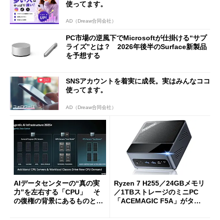
使ってます。
AD（Dreaw合同会社）
PC市場の逆風下でMicrosoftが仕掛ける“サプ
ライズ”とは？ 2026年後半のSurface新製品
を予想する
SNSアカウントを着実に成長。実はみんなココ
使ってます。
AD（Dreaw合同会社）
AIデータセンターの“真の実
Ryzen 7 H255／24GBメモリ
力”を左右する「CPU」 そ
／1TBストレージのミニPC
の復権の背景にあるものと
「ACEMAGIC F5A」がタイ
は？
ムセールで41％オフの10万69
98円に