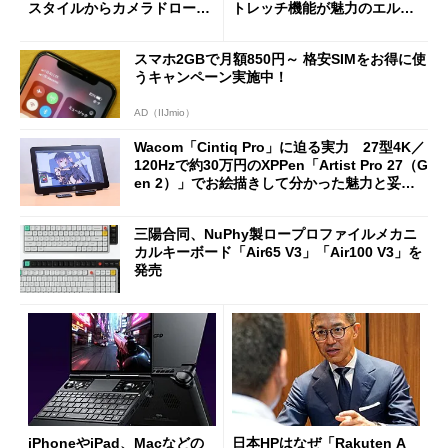
スタイルからカメラドローン
トレッチ機能が魅力のエルゴ
に合体変形
ノミクスチェア「LiberNovo
Omni Gen」を試す
スマホ2GBで月額850円～ 格安SIMをお得に使
うキャンペーン実施中！
AD（IIJmio）
Wacom「Cintiq Pro」に迫る実力 27型4K／
120Hzで約30万円のXPPen「Artist Pro 27（G
en 2）」でお絵描きして分かった魅力と妥協
点
三陽合同、NuPhy製ロープロファイルメカニ
カルキーボード「Air65 V3」「Air100 V3」を
発売
iPhoneやiPad、Macなどの
日本HPはなぜ「Rakuten A