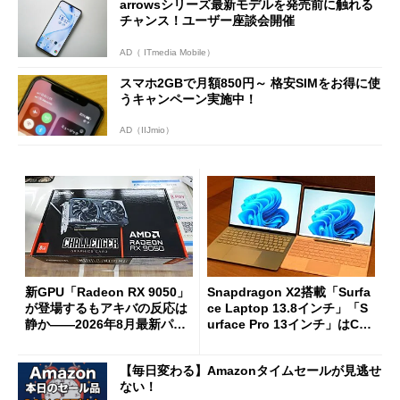
arrowsシリーズ最新モデルを発売前に触れる
チャンス！ユーザー座談会開催
AD（ ITmedia Mobile）
スマホ2GBで月額850円～ 格安SIMをお得に使
うキャンペーン実施中！
AD（IIJmio）
新GPU「Radeon RX 9050」
Snapdragon X2搭載「Surfa
が登場するもアキバの反応は
ce Laptop 13.8インチ」「S
静か――2026年8月最新パー
urface Pro 13インチ」はCop
ツ事情
ilot+ PCの“完成形”？ 外観
をじっくりとチェックしてみ
【毎日変わる】Amazonタイムセールが見逃せ
た
ない！