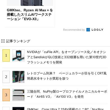
GMKtec、Ryzen AI Max＋を
搭載したスリムAIワークステ
ーション「EVO-X3」
Recommended by
記事ランキング
NVIDIAが「cuFile API」をオープンソース化／キオクシ
アとSandiskがQLC技術と332積層を用いた第10世代3D
フラッシュメモリを開発
レトロブーム到来？ ベージュカラーが目を引くCRT風
簡易水冷キットが異彩を放つ
三陽合同、NuPhy製ロープロファイルメカニカルキーボ
ード「Air65 V3」「Air100 V3」を発売
GMKtec、Core Ultra 7 258V搭載のミニPC「NucBox