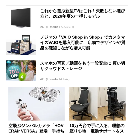
積層を用いた第10世代3Dフラ
がセールで15％オフの2980円
ッシュメモリを開発
に
これから選ぶ新型TVはこれ！失敗しない選び
方と、2026年夏の一押しモデル
AD（ITmedia PC USER）
ノジマの「VAIO Shop in Shop」でカスタマ
イズVAIOを購入可能に 店頭でデザインや質
感を確認しながら購入可能
スマホの写真／動画をもう一段安全に 買い切
りクラウドストレージ
AD（ITmedia Mobile）
空飛ぶジンバルカメラ「HOV
10万円台で手に入る、理想の
ERAir VERSA」登場 手持ち
座り心地 電動サポート＆ス