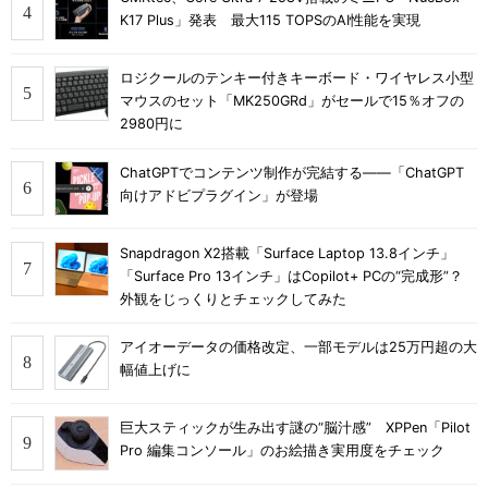
K17 Plus」発表 最大115 TOPSのAI性能を実現
ロジクールのテンキー付きキーボード・ワイヤレス小型
マウスのセット「MK250GRd」がセールで15％オフの
2980円に
ChatGPTでコンテンツ制作が完結する――「ChatGPT
向けアドビプラグイン」が登場
Snapdragon X2搭載「Surface Laptop 13.8インチ」
「Surface Pro 13インチ」はCopilot+ PCの“完成形”？
外観をじっくりとチェックしてみた
アイオーデータの価格改定、一部モデルは25万円超の大
幅値上げに
巨大スティックが生み出す謎の“脳汁感” XPPen「Pilot
Pro 編集コンソール」のお絵描き実用度をチェック