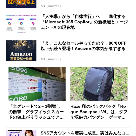
AD（Amazon）
「人主導」から「自律実行」へ――進化する
「Microsoft 365 Copilot」の新機能とエージ
ェントAIの現在地
「え、こんなセールやってたの？」80％OFF
以上が続々登場！Amazonの本気が凄すぎる
AD（Amazon）
「全グレードで2～3割増し」
Razer印のバックパック「Ro
の衝撃 グラフィックスカー
gue Backpack V4」は、タフ
ドの値上がりラッシュでアキ
で収納力バツグン ゲーマー
バの購入制限が深刻化
じゃなくても欲しくなる
SNSアカウントを着実に成長。実はみんなココ