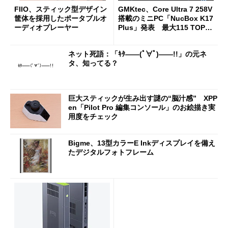
FIIO、スティック型デザイン
GMKtec、Core Ultra 7 258V
筐体を採用したポータブルオ
搭載のミニPC「NucBox K17
ーディオプレーヤー
Plus」発表 最大115 TOPS
のAI性能を実現
ネット死語：「ｷﾀ――(ﾟ∀ﾟ)――!!」の元ネ
タ、知ってる？
巨大スティックが生み出す謎の“脳汁感” XPP
en「Pilot Pro 編集コンソール」のお絵描き実
用度をチェック
Bigme、13型カラーE Inkディスプレイを備え
たデジタルフォトフレーム