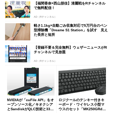
【福間香奈×西山朋佳】清麗戦をRチャンネル
で無料配信！
AD（Rチャンネル）
軽さ1.1kg×自動ごみ収集対応で5万円台のペン
型掃除機「Dreame S1 Station」を試す 見え
た長所と短所
【登録不要＆完全無料】ウェザーニュースがR
チャンネルで見放題
AD（Rチャンネル）
NVIDIAが「cuFile API」をオ
ロジクールのテンキー付きキ
ープンソース化／キオクシア
ーボード・ワイヤレス小型マ
とSandiskがQLC技術と332
ウスのセット「MK250GRd」