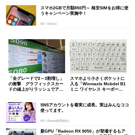
スマホ2GBで月額850円～ 格安SIMをお得に使
うキャンペーン実施中！
AD（IIJmio）
「全グレードで2～3割増し」
スマホより小さくポケットに
の衝撃 グラフィックスカー
入る「Winmaxle Mobdel B1
ドの値上がりラッシュでアキ
ミニ ワイヤレス キーボー
バの購入制限が深刻化
ド」がセールで10％オフの37
94円に
SNSアカウントを着実に成長。実はみんなココ
使ってます。
AD（Dreaw合同会社）
新GPU「Radeon RX 9050」が登場するもア