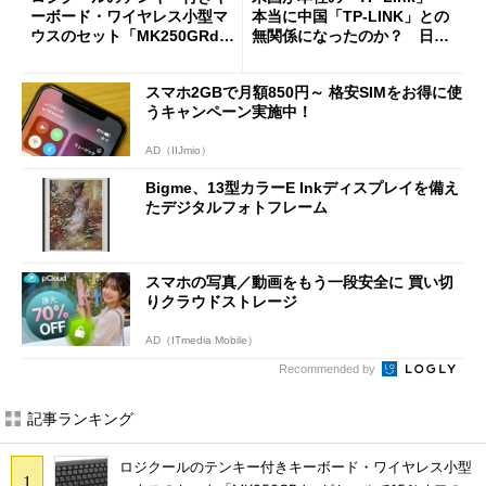
ーボード・ワイヤレス小型マ
本当に中国「TP-LINK」との
ウスのセット「MK250GRd」
無関係になったのか？ 日本
がセールで15％オフの2980円
法人に聞く
に
スマホ2GBで月額850円～ 格安SIMをお得に使
うキャンペーン実施中！
AD（IIJmio）
Bigme、13型カラーE Inkディスプレイを備え
たデジタルフォトフレーム
スマホの写真／動画をもう一段安全に 買い切
りクラウドストレージ
AD（ITmedia Mobile）
Recommended by
記事ランキング
ロジクールのテンキー付きキーボード・ワイヤレス小型