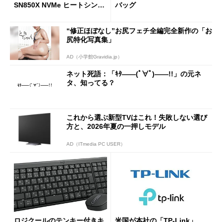
SN850X NVMe ヒートシンク
バッグ
付き」が18％オフの17万508
7円に
“修正ほぼなし”お尻フェチ全編完全新作の「お
尻特化写真集」
AD（小学館Gravidia.jp）
ネット死語：「ｷﾀ――(ﾟ∀ﾟ)――!!」の元ネ
タ、知ってる？
これから選ぶ新型TVはこれ！失敗しない選び
方と、2026年夏の一押しモデル
AD（ITmedia PC USER）
ロジクールのテンキー付きキ
米国が本社の「TP-Link」