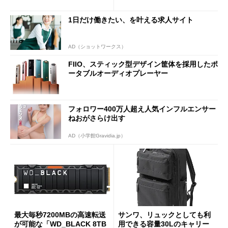
90円に
ATXマザーボード
1日だけ働きたい、を叶える求人サイト
AD（ショットワークス）
FIIO、スティック型デザイン筐体を採用したポ
ータブルオーディオプレーヤー
フォロワー400万人超え人気インフルエンサー
ねおがさらけ出す
AD（小学館Gravidia.jp）
最大毎秒7200MBの高速転送
サンワ、リュックとしても利
が可能な「WD_BLACK 8TB
用できる容量30Lのキャリー