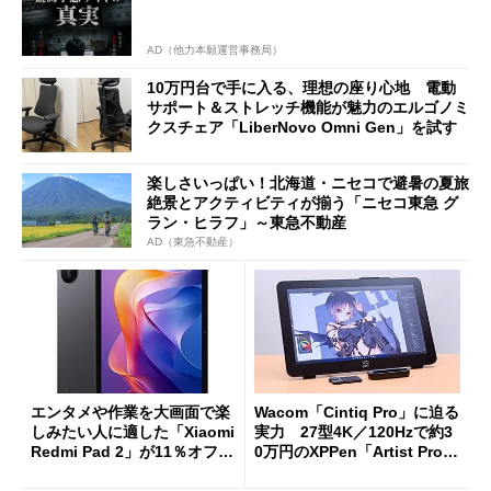
AD（他力本願運営事務局）
10万円台で手に入る、理想の座り心地 電動
サポート＆ストレッチ機能が魅力のエルゴノミ
クスチェア「LiberNovo Omni Gen」を試す
楽しさいっぱい！北海道・ニセコで避暑の夏旅
絶景とアクティビティが揃う「ニセコ東急 グ
ラン・ヒラフ」～東急不動産
AD（東急不動産）
エンタメや作業を大画面で楽
Wacom「Cintiq Pro」に迫る
しみたい人に適した「Xiaomi
実力 27型4K／120Hzで約3
Redmi Pad 2」が11％オフの
0万円のXPPen「Artist Pro 2
2万4980円に
7（Gen 2）」でお絵描きして
分かった魅力と妥協点