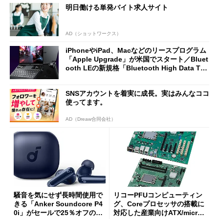
明日働ける単発バイト求人サイト
AD（ショットワークス）
iPhoneやiPad、Macなどのリースプログラム
「Apple Upgrade」が米国でスタート／Bluet
ooth LEの新規格「Bluetooth High Data Thr
oughput」が明...
SNSアカウントを着実に成長。実はみんなココ
使ってます。
AD（Dreaw合同会社）
騒音を気にせず長時間使用で
リコーPFUコンピューティン
きる「Anker Soundcore P4
グ、Coreプロセッサの搭載に
0i」がセールで25％オフの59
対応した産業向けATX/micro