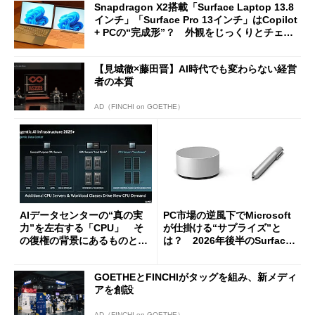
Snapdragon X2搭載「Surface Laptop 13.8
インチ」「Surface Pro 13インチ」はCopilot
+ PCの“完成形”？ 外観をじっくりとチェッ
クしてみた
【見城徹×藤田晋】AI時代でも変わらない経営
者の本質
AD（FINCHI on GOETHE）
AIデータセンターの“真の実
PC市場の逆風下でMicrosoft
力”を左右する「CPU」 そ
が仕掛ける“サプライズ”と
の復権の背景にあるものと
は？ 2026年後半のSurface
は？
新製品を予想する
GOETHEとFINCHIがタッグを組み、新メディ
アを創設
AD（FINCHI on GOETHE）