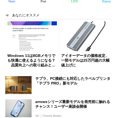
Share
Post
LINE
Hatena
あなたにオススメ
Windows 11は8GBメモリで
アイオーデータの価格改定、
も快適に使えるようになる？
一部モデルは25万円超の大幅
品質向上への取り組みと
値上げに
「26H2」に向けた中間報告
テプラ、PC接続にも対応したラベルプリンタ
「テプラ PRO」新モデル
arrowsシリーズ最新モデルを発売前に触れる
チャンス！ユーザー座談会開催
AD（ ITmedia Mobile）