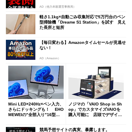
AD（他力本願運営事務局）
軽さ1.1kg×自動ごみ収集対応で5万円台のペン
型掃除機「Dreame S1 Station」を試す 見え
た長所と短所
【毎日変わる】Amazonタイムセールが見逃せ
ない！
AD（Amazon）
Mini LED×240Hz×ペン入力、
ノジマの「VAIO Shop in Sh
さらにドッキングも！ EHO
op」でカスタマイズVAIOを
MEWEIの"全部入り"16型モ
購入可能に 店頭でデザイン
バイルディスプレイ「TM-16
や質感を確認しながら購入可
0PW」徹底レビュー
能
競馬予想サイトの真実、暴露します。