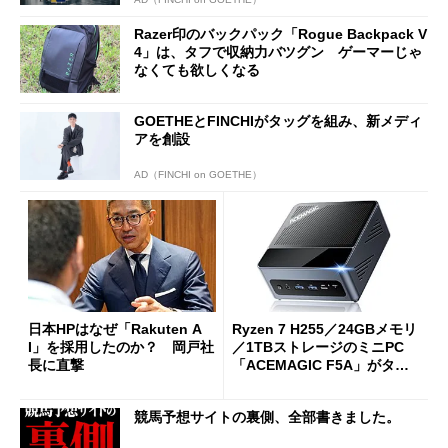
Razer印のバックパック「Rogue Backpack V
4」は、タフで収納力バツグン ゲーマーじゃ
なくても欲しくなる
GOETHEとFINCHIがタッグを組み、新メディ
アを創設
AD（FINCHI on GOETHE）
日本HPはなぜ「Rakuten A
Ryzen 7 H255／24GBメモリ
I」を採用したのか？ 岡戸社
／1TBストレージのミニPC
長に直撃
「ACEMAGIC F5A」がタイ
ムセールで41％オフの10万69
98円に
競馬予想サイトの裏側、全部書きました。