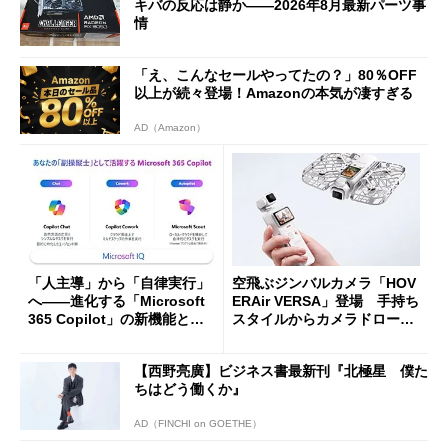
キバの反応は静か――2026年8月最新パーツ事
情
「え、こんなセールやってたの？」80％OFF
以上が続々登場！Amazonの本気が凄すぎる
AD（Amazon）
「人主導」から「自律実行」
空飛ぶジンバルカメラ「HOV
へ――進化する「Microsoft
ERAir VERSA」登場 手持ち
365 Copilot」の新機能とエ
スタイルからカメラドローン
ージェントAIの現在地
に合体変形
【西野亮廣】ビジネス書最新刊『北極星 僕た
ちはどう働くか』
AD（FINCHI on GOETHE）