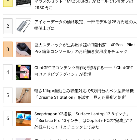
マウスのセット「MK250GRd」がセールで15％オフの
2980円に
アイオーデータの価格改定、一部モデルは25万円超の大
幅値上げに
巨大スティックが生み出す謎の“脳汁感” XPPen「Pilot
Pro 編集コンソール」のお絵描き実用度をチェック
ChatGPTでコンテンツ制作が完結する――「ChatGPT
向けアドビプラグイン」が登場
軽さ1.1kg×自動ごみ収集対応で5万円台のペン型掃除機
「Dreame S1 Station」を試す 見えた長所と短所
Snapdragon X2搭載「Surface Laptop 13.8インチ」
「Surface Pro 13インチ」はCopilot+ PCの“完成形”？
外観をじっくりとチェックしてみた