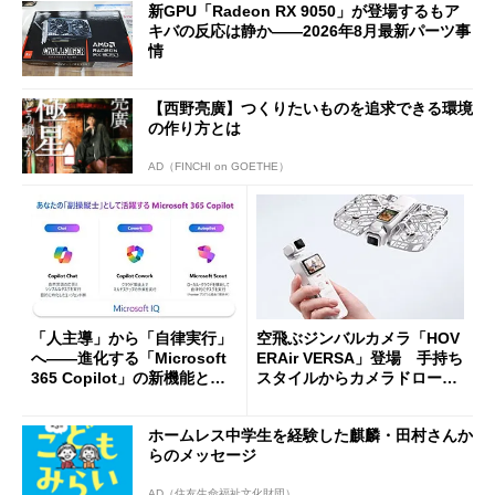
新GPU「Radeon RX 9050」が登場するもア
キバの反応は静か――2026年8月最新パーツ事
情
【西野亮廣】つくりたいものを追求できる環境
の作り方とは
AD（FINCHI on GOETHE）
「人主導」から「自律実行」
空飛ぶジンバルカメラ「HOV
へ――進化する「Microsoft
ERAir VERSA」登場 手持ち
365 Copilot」の新機能とエ
スタイルからカメラドローン
ージェントAIの現在地
に合体変形
ホームレス中学生を経験した麒麟・田村さんか
らのメッセージ
AD（住友生命福祉文化財団）