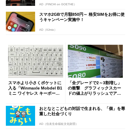
AD（FINCHI on GOETHE）
スマホ2GBで月額850円～ 格安SIMをお得に使
うキャンペーン実施中！
AD（IIJmio）
スマホより小さくポケットに
「全グレードで2～3割増し」
入る「Winmaxle Mobdel B1
の衝撃 グラフィックスカー
ミニ ワイヤレス キーボー
ドの値上がりラッシュでアキ
ド」がセールで10％オフの37
バの購入制限が深刻化
94円に
おとなとこどもの対話で生まれる、「個」を尊
重した社会づくり
AD（住友生命福祉文化財団）