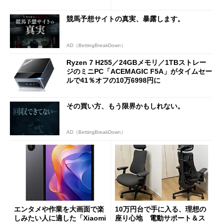
ーム体験や実用性は？
競馬予想サイトの真実、暴露します。
AD（BettingBreakDown）
Ryzen 7 H255／24GBメモリ／1TBストレー
ジのミニPC「ACEMAGIC F5A」がタイムセー
ルで41％オフの10万6998円に
その買い方、もう限界かもしれない。
AD（BettingBreakDown）
エンタメや作業を大画面で楽
10万円台で手に入る、理想の
しみたい人に適した「Xiaomi
座り心地 電動サポート＆ス