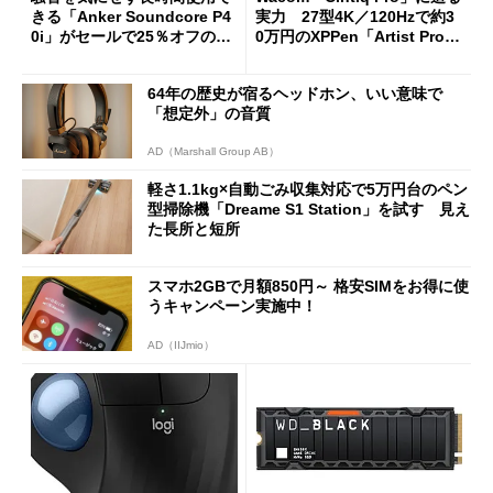
きる「Anker Soundcore P4
実力 27型4K／120Hzで約3
0i」がセールで25％オフの59
0万円のXPPen「Artist Pro 2
90円に
7（Gen 2）」でお絵描きして
分かった魅力と妥協点
64年の歴史が宿るヘッドホン、いい意味で
「想定外」の音質
AD（Marshall Group AB）
軽さ1.1kg×自動ごみ収集対応で5万円台のペン
型掃除機「Dreame S1 Station」を試す 見え
た長所と短所
スマホ2GBで月額850円～ 格安SIMをお得に使
うキャンペーン実施中！
AD（IIJmio）