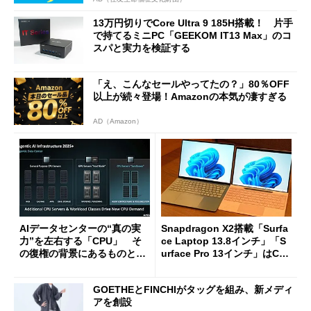
13万円切りでCore Ultra 9 185H搭載！ 片手
で持てるミニPC「GEEKOM IT13 Max」のコ
スパと実力を検証する
「え、こんなセールやってたの？」80％OFF
以上が続々登場！Amazonの本気が凄すぎる
AD（Amazon）
AIデータセンターの“真の実
Snapdragon X2搭載「Surfa
力”を左右する「CPU」 そ
ce Laptop 13.8インチ」「S
の復権の背景にあるものと
urface Pro 13インチ」はCop
は？
ilot+ PCの“完成形”？ 外観
をじっくりとチェックしてみ
GOETHEとFINCHIがタッグを組み、新メディ
た
アを創設