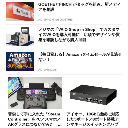
GOETHEとFINCHIがタッグを組み、新メディ
アを創設
AD（FINCHI on GOETHE）
ノジマの「VAIO Shop in Shop」でカスタマ
イズVAIOを購入可能に 店頭でデザインや質
感を確認しながら購入可能
【毎日変わる】Amazonタイムセールが見逃せ
ない！
AD（Amazon）
苦労して手に入れた「Steam
アイオー、10GbE接続に対応
Controller」をPC／スマホ／
した5ポート／8ポート搭載ア
ARグラスにつないでみた ゲ
ンマネージスイッチングハブ