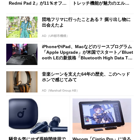
Redmi Pad 2」が11％オフの
トレッチ機能が魅力のエルゴ
2万4980円に
ノミクスチェア「LiberNovo
Omni Gen」を試す
団地フリマに行ったことある？ 掘り出し物に
出会えたよ
AD（UR都市機構）
iPhoneやiPad、Macなどのリースプログラム
「Apple Upgrade」が米国でスタート／Bluet
ooth LEの新規格「Bluetooth High Data Thr
oughput」が明...
音楽シーンを支えた64年の歴史、このヘッド
ホンで感じてみて
AD（Marshall Group AB）
騒音を気にせず長時間使用で
Wacom「Cintiq Pro」に迫る