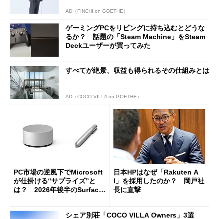
AD（FINCHI on GOETHE）
ゲーミングPCをリビングに持ち込むとどうな
るか？ 話題の「Steam Machine」をSteam
Deckユーザーが買ってみた
すべてが絶景、収益も得られるその仕組みとは
AD（COCO VILLA on GOETHE）
PC市場の逆風下でMicrosoft
日本HPはなぜ「Rakuten A
が仕掛ける“サプライズ”と
I」を採用したのか？ 岡戸社
は？ 2026年後半のSurface
長に直撃
新製品を予想する
シェア別荘「COCO VILLA Owners」3選