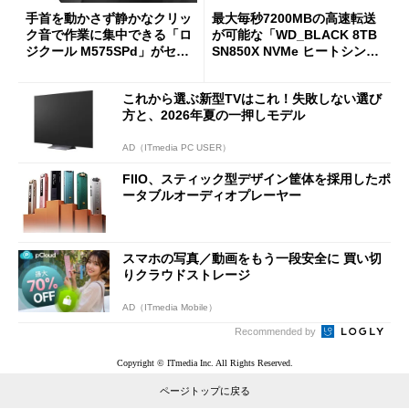
手首を動かさず静かなクリッ
最大毎秒7200MBの高速転送
ク音で作業に集中できる「ロ
が可能な「WD_BLACK 8TB
ジクール M575SPd」がセー
SN850X NVMe ヒートシンク
ルで33％オフの5280円に
付き」が18％オフの17万508
7円に
これから選ぶ新型TVはこれ！失敗しない選び
方と、2026年夏の一押しモデル
AD（ITmedia PC USER）
FIIO、スティック型デザイン筐体を採用したポ
ータブルオーディオプレーヤー
スマホの写真／動画をもう一段安全に 買い切
りクラウドストレージ
AD（ITmedia Mobile）
Recommended by
Copyright © ITmedia Inc. All Rights Reserved.
ページトップに戻る