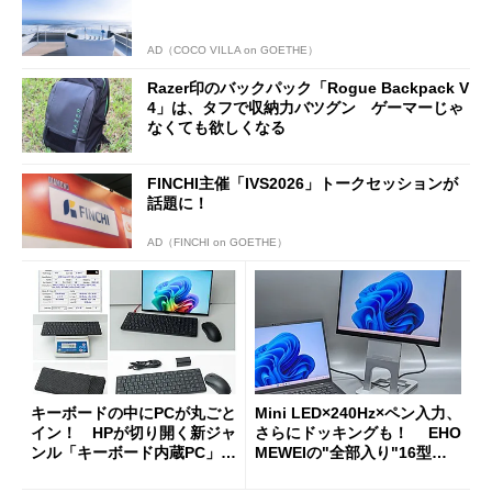
AD（COCO VILLA on GOETHE）
Razer印のバックパック「Rogue Backpack V
4」は、タフで収納力バツグン ゲーマーじゃ
なくても欲しくなる
FINCHI主催「IVS2026」トークセッションが
話題に！
AD（FINCHI on GOETHE）
キーボードの中にPCが丸ごと
Mini LED×240Hz×ペン入力、
イン！ HPが切り開く新ジャ
さらにドッキングも！ EHO
ンル「キーボード内蔵PC」の
MEWEIの"全部入り"16型モ
使い勝手を徹底検証
バイルディスプレイ「TM-16
0PW」徹底レビュー