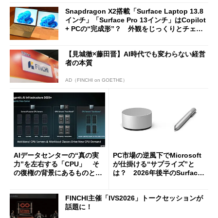
Snapdragon X2搭載「Surface Laptop 13.8
インチ」「Surface Pro 13インチ」はCopilot
+ PCの“完成形”？ 外観をじっくりとチェッ
クしてみた
【見城徹×藤田晋】AI時代でも変わらない経営
者の本質
AD（FINCHI on GOETHE）
AIデータセンターの“真の実
PC市場の逆風下でMicrosoft
力”を左右する「CPU」 そ
が仕掛ける“サプライズ”と
の復権の背景にあるものと
は？ 2026年後半のSurface
は？
新製品を予想する
FINCHI主催「IVS2026」トークセッションが
話題に！