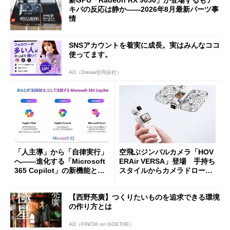
新GPU「Radeon RX 9050」が登場するもア
キバの反応は静か――2026年8月最新パーツ事
情
SNSアカウントを着実に成長。実はみんなココ
使ってます。
AD（Dreaw合同会社）
「人主導」から「自律実行」
空飛ぶジンバルカメラ「HOV
へ――進化する「Microsoft
ERAir VERSA」登場 手持ち
365 Copilot」の新機能とエ
スタイルからカメラドローン
ージェントAIの現在地
に合体変形
【西野亮廣】つくりたいものを追求できる環境
の作り方とは
AD（FINCHI on GOETHE）