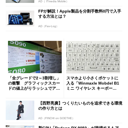
AD（ ITmedia Mobile）
FPが解説！Apple製品を分割手数料0円で入手
する方法とは？
AD（Fav-Log）
「全グレードで2～3割増し」
スマホより小さくポケットに
の衝撃 グラフィックスカー
入る「Winmaxle Mobdel B1
ドの値上がりラッシュでアキ
ミニ ワイヤレス キーボー
バの購入制限が深刻化
ド」がセールで10％オフの37
94円に
【西野亮廣】つくりたいものを追求できる環境
の作り方とは
AD（FINCHI on GOETHE）