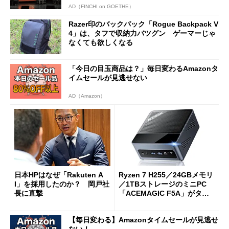
AD（FINCHI on GOETHE）
Razer印のバックパック「Rogue Backpack V
4」は、タフで収納力バツグン ゲーマーじゃ
なくても欲しくなる
「今日の目玉商品は？」毎日変わるAmazonタ
イムセールが見逃せない
AD（Amazon）
日本HPはなぜ「Rakuten A
Ryzen 7 H255／24GBメモリ
I」を採用したのか？ 岡戸社
／1TBストレージのミニPC
長に直撃
「ACEMAGIC F5A」がタイ
ムセールで41％オフの10万69
98円に
【毎日変わる】Amazonタイムセールが見逃せ