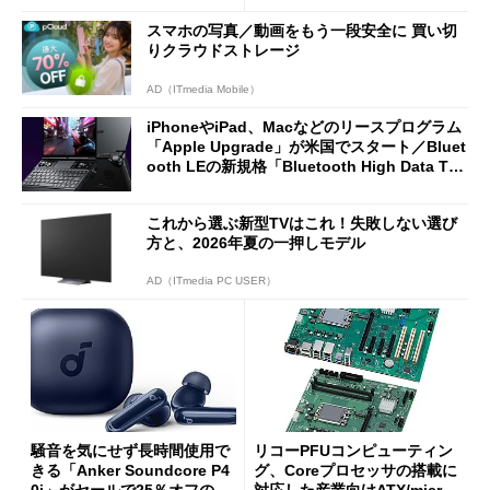
分かった魅力と妥協点
スマホの写真／動画をもう一段安全に 買い切
りクラウドストレージ
AD（ITmedia Mobile）
iPhoneやiPad、Macなどのリースプログラム
「Apple Upgrade」が米国でスタート／Bluet
ooth LEの新規格「Bluetooth High Data Thr
oughput」が明...
これから選ぶ新型TVはこれ！失敗しない選び
方と、2026年夏の一押しモデル
AD（ITmedia PC USER）
騒音を気にせず長時間使用で
リコーPFUコンピューティン
きる「Anker Soundcore P4
グ、Coreプロセッサの搭載に