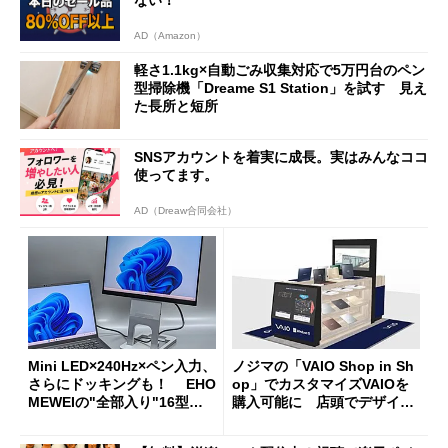
ない！
AD（Amazon）
軽さ1.1kg×自動ごみ収集対応で5万円台のペン
型掃除機「Dreame S1 Station」を試す 見え
た長所と短所
SNSアカウントを着実に成長。実はみんなココ
使ってます。
AD（Dreaw合同会社）
Mini LED×240Hz×ペン入力、
ノジマの「VAIO Shop in Sh
さらにドッキングも！ EHO
op」でカスタマイズVAIOを
MEWEIの"全部入り"16型モ
購入可能に 店頭でデザイン
バイルディスプレイ「TM-16
や質感を確認しながら購入可
0PW」徹底レビュー
能