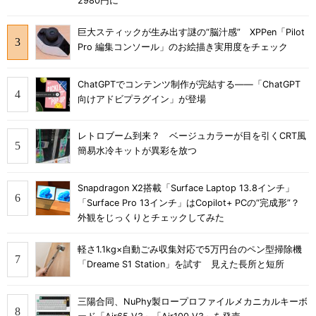
2980円に
巨大スティックが生み出す謎の“脳汁感” XPPen「Pilot
Pro 編集コンソール」のお絵描き実用度をチェック
ChatGPTでコンテンツ制作が完結する――「ChatGPT
向けアドビプラグイン」が登場
レトロブーム到来？ ベージュカラーが目を引くCRT風
簡易水冷キットが異彩を放つ
Snapdragon X2搭載「Surface Laptop 13.8インチ」
「Surface Pro 13インチ」はCopilot+ PCの“完成形”？
外観をじっくりとチェックしてみた
軽さ1.1kg×自動ごみ収集対応で5万円台のペン型掃除機
「Dreame S1 Station」を試す 見えた長所と短所
三陽合同、NuPhy製ロープロファイルメカニカルキーボ