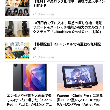
【無料】洋楽ロック配信中！視聴で楽天ポイン
ト貯まる
AD（Rチャンネル）
10万円台で手に入る、理想の座り心地 電動
サポート＆ストレッチ機能が魅力のエルゴノミ
クスチェア「LiberNovo Omni Gen」を試す
【将棋配信】Rチャンネルで清麗戦を無料配
信！
AD（Rチャンネル）
エンタメや作業を大画面で楽
Wacom「Cintiq Pro」に迫る
しみたい人に適した「Xiaomi
実力 27型4K／120Hzで約3
Redmi Pad 2」が11％オフの
0万円のXPPen「Artist Pro 2
2万4980円に
7（Gen 2）」でお絵描きして