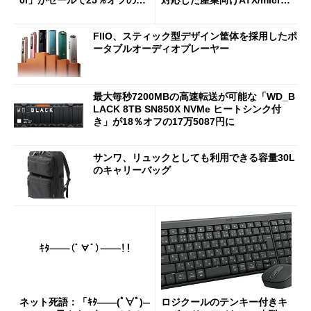
0i」がセールで25％オフの59
対応した産業向けATX/micro
90円に
ATXマザーボード
FIIO、スティック型デザイン筐体を採用したポ
ータブルオーディオプレーヤー
最大毎秒7200MBの高速転送が可能な「WD_B
LACK 8TB SN850X NVMe ヒートシンク付
き」が18％オフの17万5087円に
サンワ、リュックとしても利用できる容量30L
のキャリーバッグ
ネット死語：「ｷﾀ――(ﾟ∀ﾟ)―
ロジクールのテンキー付きキ