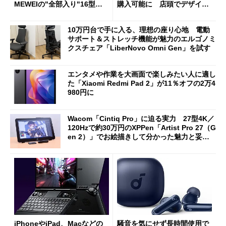
MEWEIの"全部入り"16型モ
購入可能に 店頭でデザイン
バイルディスプレイ「TM-16
や質感を確認しながら購入可
0PW」徹底レビュー
能
10万円台で手に入る、理想の座り心地 電動
サポート＆ストレッチ機能が魅力のエルゴノミ
クスチェア「LiberNovo Omni Gen」を試す
エンタメや作業を大画面で楽しみたい人に適し
た「Xiaomi Redmi Pad 2」が11％オフの2万4
980円に
Wacom「Cintiq Pro」に迫る実力 27型4K／
120Hzで約30万円のXPPen「Artist Pro 27（G
en 2）」でお絵描きして分かった魅力と妥協
点
iPhoneやiPad、Macなどの
騒音を気にせず長時間使用で