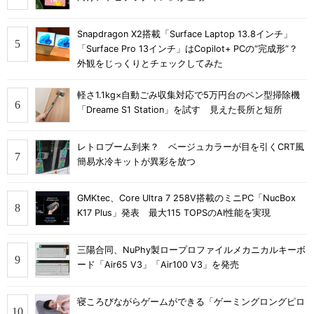
Snapdragon X2搭載「Surface Laptop 13.8インチ」
「Surface Pro 13インチ」はCopilot+ PCの“完成形”？
外観をじっくりとチェックしてみた
軽さ1.1kg×自動ごみ収集対応で5万円台のペン型掃除機
「Dreame S1 Station」を試す 見えた長所と短所
レトロブーム到来？ ベージュカラーが目を引くCRT風
簡易水冷キットが異彩を放つ
GMKtec、Core Ultra 7 258V搭載のミニPC「NucBox
K17 Plus」発表 最大115 TOPSのAI性能を実現
三陽合同、NuPhy製ロープロファイルメカニカルキーボ
ード「Air65 V3」「Air100 V3」を発売
寝ころびながらゲームができる「ゲーミングロングピロ