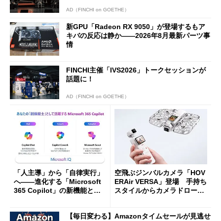
AD（FINCHI on GOETHE）
新GPU「Radeon RX 9050」が登場するもア
キバの反応は静か――2026年8月最新パーツ事
情
FINCHI主催「IVS2026」トークセッションが
話題に！
AD（FINCHI on GOETHE）
「人主導」から「自律実行」
空飛ぶジンバルカメラ「HOV
へ――進化する「Microsoft
ERAir VERSA」登場 手持ち
365 Copilot」の新機能とエ
スタイルからカメラドローン
ージェントAIの現在地
に合体変形
【毎日変わる】Amazonタイムセールが見逃せ