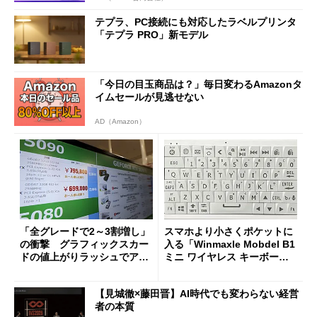
テプラ、PC接続にも対応したラベルプリンタ
「テプラ PRO」新モデル
「今日の目玉商品は？」毎日変わるAmazonタ
イムセールが見逃せない
AD（Amazon）
「全グレードで2～3割増し」
スマホより小さくポケットに
の衝撃 グラフィックスカー
入る「Winmaxle Mobdel B1
ドの値上がりラッシュでアキ
ミニ ワイヤレス キーボー
バの購入制限が深刻化
ド」がセールで10％オフの37
94円に
【見城徹×藤田晋】AI時代でも変わらない経営
者の本質