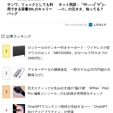
サンワ、リュックとしても利
ネット死語：「ｷﾀ――(ﾟ∀ﾟ)―
用できる容量30Lのキャリー
―!!」の元ネタ、知ってる？
バッグ
Recommended by
記事ランキング
ロジクールのテンキー付きキーボード・ワイヤレス小型
マウスのセット「MK250GRd」がセールで15％オフの
2980円に
アイオーデータの価格改定、一部モデルは25万円超の大
幅値上げに
巨大スティックが生み出す謎の“脳汁感” XPPen「Pilot
Pro 編集コンソール」のお絵描き実用度をチェック
ChatGPTでコンテンツ制作が完結する――「ChatGPT
向けアドビプラグイン」が登場