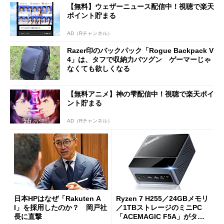
【無料】ウェザーニュース配信中！視聴で楽天
ポイント貯まる
AD（Rチャンネル）
Razer印のバックパック「Rogue Backpack V
4」は、タフで収納力バツグン ゲーマーじゃ
なくても欲しくなる
【無料アニメ】神の雫配信中！視聴で楽天ポイ
ント貯まる
AD（Rチャンネル）
日本HPはなぜ「Rakuten A
Ryzen 7 H255／24GBメモリ
I」を採用したのか？ 岡戸社
／1TBストレージのミニPC
長に直撃
「ACEMAGIC F5A」がタイ