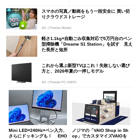
ムセールで41％オフの10万69
98円に
スマホの写真／動画をもう一段安全に 買い切
りクラウドストレージ
AD（ITmedia Mobile）
軽さ1.1kg×自動ごみ収集対応で5万円台のペン
型掃除機「Dreame S1 Station」を試す 見え
た長所と短所
これから選ぶ新型TVはこれ！失敗しない選び
方と、2026年夏の一押しモデル
AD（ITmedia PC USER）
Mini LED×240Hz×ペン入力、
ノジマの「VAIO Shop in Sh
さらにドッキングも！ EHO
op」でカスタマイズVAIOを