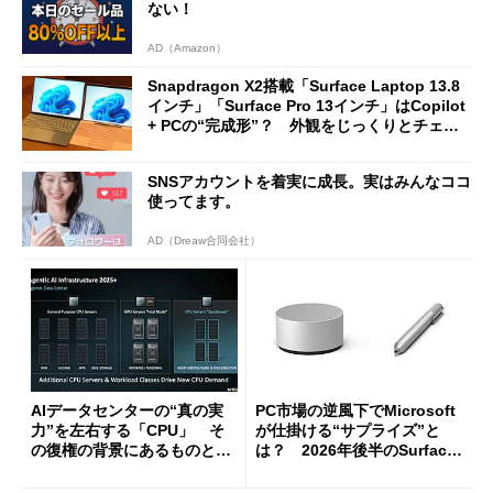
ない！
AD（Amazon）
Snapdragon X2搭載「Surface Laptop 13.8
インチ」「Surface Pro 13インチ」はCopilot
+ PCの“完成形”？ 外観をじっくりとチェッ
クしてみた
SNSアカウントを着実に成長。実はみんなココ
使ってます。
AD（Dreaw合同会社）
AIデータセンターの“真の実
PC市場の逆風下でMicrosoft
力”を左右する「CPU」 そ
が仕掛ける“サプライズ”と
の復権の背景にあるものと
は？ 2026年後半のSurface
は？
新製品を予想する