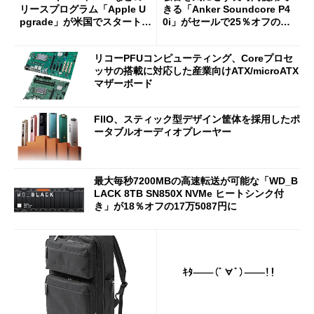
リースプログラム「Apple U
きる「Anker Soundcore P4
pgrade」が米国でスタート／
0i」がセールで25％オフの59
Bluetooth LEの新規格「Blu
90円に
etooth High Data Throughp
リコーPFUコンピューティング、Coreプロセ
ut」が明...
ッサの搭載に対応した産業向けATX/microATX
マザーボード
FIIO、スティック型デザイン筐体を採用したポ
ータブルオーディオプレーヤー
最大毎秒7200MBの高速転送が可能な「WD_B
LACK 8TB SN850X NVMe ヒートシンク付
き」が18％オフの17万5087円に