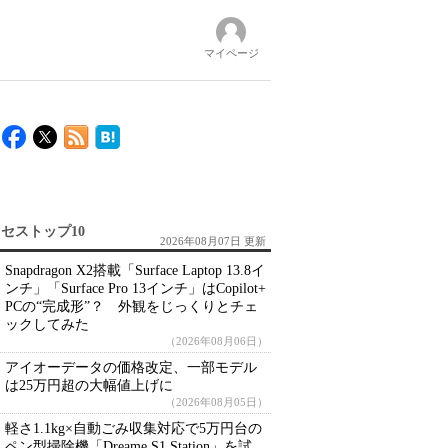
マイページ
セストップ10
2026年08月07日 更新
Snapdragon X2搭載「Surface Laptop 13.8イ
ンチ」「Surface Pro 13インチ」はCopilot+
PCの“完成形”？ 外観をじっくりとチェ
ックしてみた
（2026年08月06日）
アイオーデータの価格改定、一部モデル
は25万円超の大幅値上げに
（2026年08月05日）
軽さ1.1kg×自動ごみ収集対応で5万円台の
ペン型掃除機「Dreame S1 Station」を試