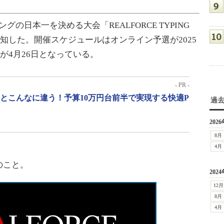
日本一を決める大会「REALFORCE TYPING
開催を告知した。開催スケジュールはオンライン予選が2025
ジが4月26日となっている。
- PR -
」とこんなに違う！予算10万円台前半で実現する快適P
過
2026
8月
4月
のこと。
2024
12月
8月
4月