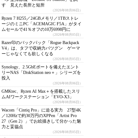
す 見えた長所と短所
（2026年08月06日）
Ryzen 7 H255／24GBメモリ／1TBストレ
ージのミニPC「ACEMAGIC F5A」がタイ
ムセールで41％オフの10万6998円に
（2026年08月05日）
Razer印のバックパック「Rogue Backpack
V4」は、タフで収納力バツグン ゲーマ
ーじゃなくても欲しくなる
（2026年08月05日）
Synology、2.5GbEポートを備えたエント
リーNAS「DiskStation neo＋」シリーズを
投入
（2026年08月06日）
GMKtec、Ryzen AI Max＋を搭載したスリ
ムAIワークステーション「EVO-X3」
（2026年08月06日）
Wacom「Cintiq Pro」に迫る実力 27型4K
／120Hzで約30万円のXPPen「Artist Pro
27（Gen 2）」でお絵描きして分かった魅
力と妥協点
（2026年08月05日）