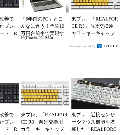
改善で
「5年前のPC」とこ
東プレ、「REALFOR
たプレ
んなに違う！予算10
CE R3」向け交換用
ード「R
万円台前半で実現す
カラーキーキャップ
PR(ITmedia PC USER)
」を発表
る快適PCライフ
を発売
Recommended by
改善で
東プレ、「REALFOR
東プレ、近接センサ
たプレ
CE R3」向け交換用
ーやマウス機能を搭
ード「R
カラーキーキャップ
載した「REALFORC