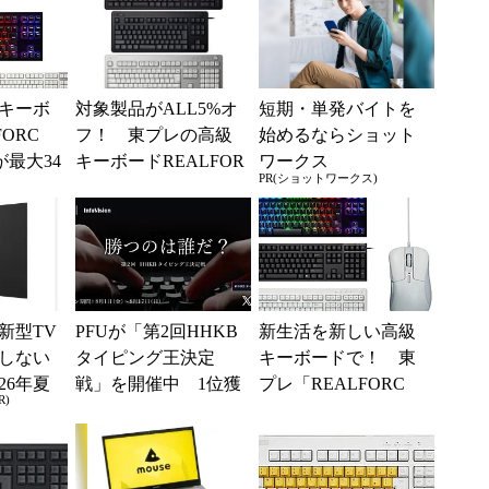
キーボ
対象製品がALL5%オ
短期・単発バイトを
ORC
フ！ 東プレの高級
始めるならショット
最大34
キーボードREALFOR
ワークス
PR(ショットワークス)
 カラー
CEシリーズがオトク
種類
に買えるチャンス
新型TV
PFUが「第2回HHKB
新生活を新しい高級
しない
タイピング王決定
キーボードで！ 東
26年夏
戦」を開催中 1位獲
プレ「REALFORC
R)
ル
得でAmazonギフトカ
E」シリーズが10%オ
ード4万円分をプ...
フ