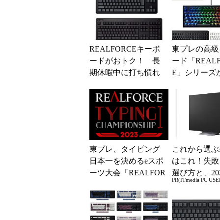
REALFORCEキーボ
東プレの高級
ードがおトク！ 長
ード「REALF
期休暇中に打ち慣れ
E」シリーズが
るチャンス
98円引き！
キャップは全
が...
東プレ、タイピング
これから選ぶ
日本一を決めるeスポ
はこれ！失敗
ーツ大会「REALFOR
選び方と、20
PR(ITmedia PC USE
CE TYPING CHAMPI
の一押しモデ
ONS...