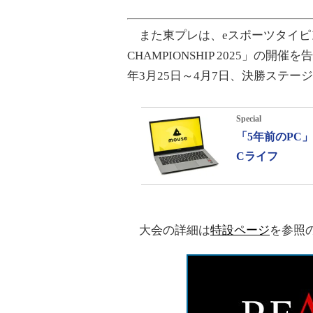
また東プレは、eスポーツタイピングの
CHAMPIONSHIP 2025」の
年3月25日～4月7日、決勝ステー
Special
「5年前のPC
Cライフ
大会の詳細は
特設ページ
を参照