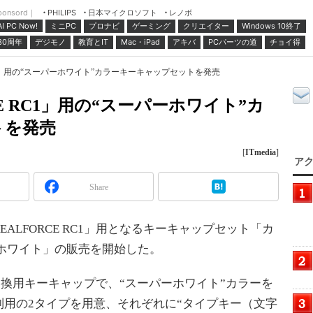
ponsord｜
日本マイクロソフト
レノボ
PHILIPS
ミニPC
プロナビ
ゲーミング
クリエイター
Windows 10終了
AI PC Now!
30周年
デジモノ
教育とIT
Mac・iPad
アキバ
PCパーツの道
チョイ得
RC1」用の“スーパーホワイト”カラーキーキャップセットを発売
E RC1」用の“スーパーホワイト”カ
トを発売
[
ITmedia
]
アク
Share
LFORCE RC1」用となるキーキャップセット「カ
ホワイト」の販売を開始した。
能な交換用キーキャップで、“スーパーホワイト”カラーを
用の2タイプを用意、それぞれに“タイプキー（文字