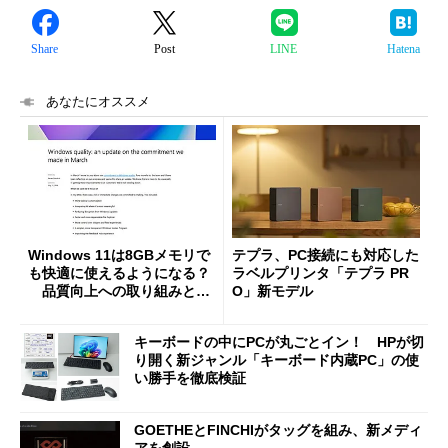
Share
Post
LINE
Hatena
あなたにオススメ
Windows 11は8GBメモリで
テプラ、PC接続にも対応した
も快適に使えるようになる？
ラベルプリンタ「テプラ PR
品質向上への取り組みと
O」新モデル
「26H2」に向けた中間報告
キーボードの中にPCが丸ごとイン！ HPが切
り開く新ジャンル「キーボード内蔵PC」の使
い勝手を徹底検証
GOETHEとFINCHIがタッグを組み、新メディ
アを創設