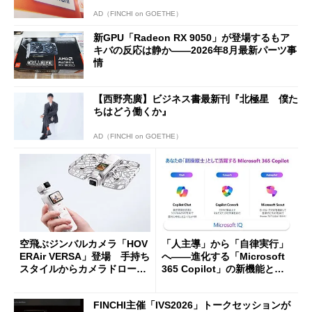
AD（FINCHI on GOETHE）
新GPU「Radeon RX 9050」が登場するもア
キバの反応は静か――2026年8月最新パーツ事
情
【西野亮廣】ビジネス書最新刊『北極星 僕た
ちはどう働くか』
AD（FINCHI on GOETHE）
空飛ぶジンバルカメラ「HOV
「人主導」から「自律実行」
ERAir VERSA」登場 手持ち
へ――進化する「Microsoft
スタイルからカメラドローン
365 Copilot」の新機能とエ
に合体変形
ージェントAIの現在地
FINCHI主催「IVS2026」トークセッションが