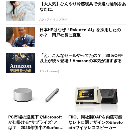
【大人気】ひんやり冷感寝具で快適な睡眠をあ
なたに。
AD（アイリスプラザ）
日本HPはなぜ「Rakuten AI」を採用したの
か？ 岡戸社長に直撃
「え、こんなセールやってたの？」80％OFF
以上が続々登場！Amazonの本気が凄すぎる
AD（Amazon）
PC市場の逆風下でMicrosoft
FIIO、同社製DAPを内蔵可能
が仕掛ける“サプライズ”と
なレトロ調デザインのBlueto
は？ 2026年後半のSurface
othワイヤレススピーカー