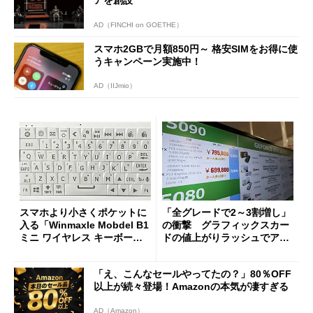
AD（FINCHI on GOETHE）
スマホ2GBで月額850円～ 格安SIMをお得に使
うキャンペーン実施中！
AD（IIJmio）
スマホより小さくポケットに
「全グレードで2～3割増し」
入る「Winmaxle Mobdel B1
の衝撃 グラフィックスカー
ミニ ワイヤレス キーボー
ドの値上がりラッシュでアキ
ド」がセールで10％オフの37
バの購入制限が深刻化
94円に
「え、こんなセールやってたの？」80％OFF
以上が続々登場！Amazonの本気が凄すぎる
AD（Amazon）