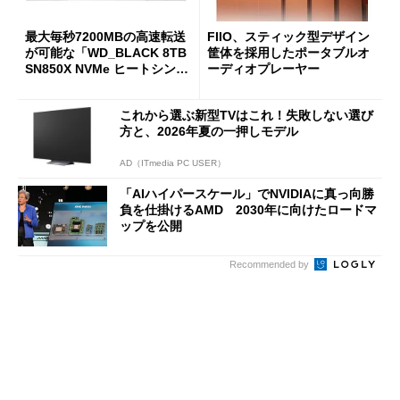
最大毎秒7200MBの高速転送
FIIO、スティック型デザイン
が可能な「WD_BLACK 8TB
筐体を採用したポータブルオ
SN850X NVMe ヒートシンク
ーディオプレーヤー
付き」が18％オフの17万508
7円に
これから選ぶ新型TVはこれ！失敗しない選び
方と、2026年夏の一押しモデル
AD（ITmedia PC USER）
「AIハイパースケール」でNVIDIAに真っ向勝
負を仕掛けるAMD 2030年に向けたロードマ
ップを公開
Recommended by
Copyright © ITmedia Inc. All Rights Reserved.