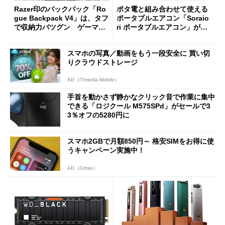
Razer印のバックパック「Ro
ポタ電と組み合わせて使える
gue Backpack V4」は、タフ
ポータブルエアコン「Soraio
で収納力バツグン ゲーマー
ri ポータブルエアコン」がセ
じゃなくても欲しくなる
ールで16％オフの2万9980円
に
スマホの写真／動画をもう一段安全に 買い切
りクラウドストレージ
AD（ITmedia Mobile）
手首を動かさず静かなクリック音で作業に集中
できる「ロジクール M575SPd」がセールで3
3％オフの5280円に
スマホ2GBで月額850円～ 格安SIMをお得に使
うキャンペーン実施中！
AD（IIJmio）