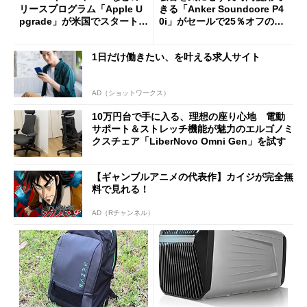
リースプログラム「Apple U
きる「Anker Soundcore P4
pgrade」が米国でスタート／
0i」がセールで25％オフの59
Bluetooth LEの新規格「Blu
90円に
etooth High Data Throughp
1日だけ働きたい、を叶える求人サイト
ut」が明...
AD（ショットワークス）
10万円台で手に入る、理想の座り心地 電動
サポート＆ストレッチ機能が魅力のエルゴノミ
クスチェア「LiberNovo Omni Gen」を試す
【ギャンブルアニメの代表作】カイジが完全無
料で見れる！
AD（Rチャンネル）