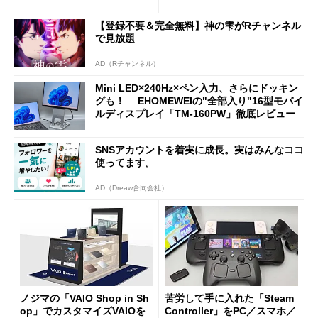
新製品を予想する
【登録不要＆完全無料】神の雫がRチャンネル
で見放題
AD（Rチャンネル）
Mini LED×240Hz×ペン入力、さらにドッキン
グも！ EHOMEWEIの"全部入り"16型モバイ
ルディスプレイ「TM-160PW」徹底レビュー
SNSアカウントを着実に成長。実はみんなココ
使ってます。
AD（Dreaw合同会社）
ノジマの「VAIO Shop in Sh
苦労して手に入れた「Steam
op」でカスタマイズVAIOを
Controller」をPC／スマホ／