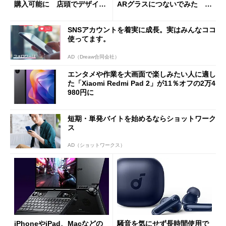
購入可能に 店頭でデザイン
ARグラスにつないでみた ゲ
や質感を確認しながら購入可
ーム体験や実用性は？
能
SNSアカウントを着実に成長。実はみんなココ
使ってます。
AD（Dreaw合同会社）
エンタメや作業を大画面で楽しみたい人に適し
た「Xiaomi Redmi Pad 2」が11％オフの2万4
980円に
短期・単発バイトを始めるならショットワーク
ス
AD（ショットワークス）
iPhoneやiPad、Macなどの
騒音を気にせず長時間使用で