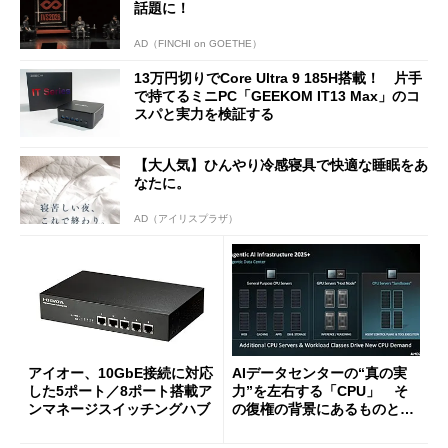
話題に！
AD（FINCHI on GOETHE）
13万円切りでCore Ultra 9 185H搭載！ 片手
で持てるミニPC「GEEKOM IT13 Max」のコ
スパと実力を検証する
【大人気】ひんやり冷感寝具で快適な睡眠をあ
なたに。
AD（アイリスプラザ）
アイオー、10GbE接続に対応
AIデータセンターの“真の実
した5ポート／8ポート搭載ア
力”を左右する「CPU」 そ
ンマネージスイッチングハブ
の復権の背景にあるものと
は？