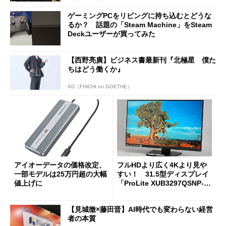
ゲーミングPCをリビングに持ち込むとどうな
るか？ 話題の「Steam Machine」をSteam
Deckユーザーが買ってみた
【西野亮廣】ビジネス書最新刊『北極星 僕た
ちはどう働くか』
AD（FINCHI on GOETHE）
アイオーデータの価格改定、
フルHDより広く4Kより見や
一部モデルは25万円超の大幅
すい！ 31.5型ディスプレイ
値上げに
「ProLite XUB3297QSNP-B
1J」がテレワークにピッタリ
な理由
【見城徹×藤田晋】AI時代でも変わらない経営
者の本質