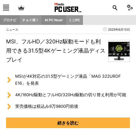
プロナビ
チョイ得！
AI PC Now!
ミニPC
ニュース
2025年6月13日
MSI、フルHD／320Hz駆動モードも利
用できる31.5型4Kゲーミング液晶ディス
プレイ
MSIが4K対応の31.5型ゲーミング液晶「MAG 322URDF
E16」を発表
4K/160Hz駆動とフルHD/320Hz駆動の切り替え利用が可能
実売価格は税込み9万9800円前後
続きを読む