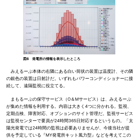
図6 発電所の情報を表示したところ
みえるーぷ本体の右隣にある白い筒状の装置は温度計、その隣
の銀色の装置は日射計だ。いずれもパワーコンディショナーに接
続して、遠隔監視に役立てる。
まもるーぷの保守サービス（O＆Mサービス）は、みえるーぷ
が集めた情報を利用する。内容は大きく4つに分かれる。監視、
定期点検、障害対応、オプションのサイト管理だ。監視サービス
は監視センターで要員が24時間365日対応するというもの。「太
陽光発電では24時間の監視は必要ありませんが、今後当社が提
供を予定している『MY発電所キット風力型』などを考えてこの