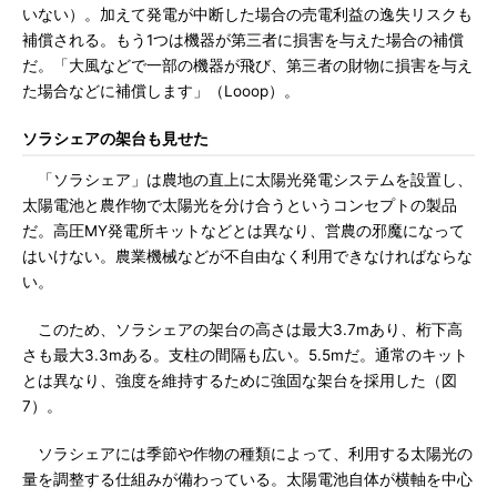
いない）。加えて発電が中断した場合の売電利益の逸失リスクも
補償される。もう1つは機器が第三者に損害を与えた場合の補償
だ。「大風などで一部の機器が飛び、第三者の財物に損害を与え
た場合などに補償します」（Looop）。
ソラシェアの架台も見せた
「ソラシェア」は農地の直上に太陽光発電システムを設置し、
太陽電池と農作物で太陽光を分け合うというコンセプトの製品
だ。高圧MY発電所キットなどとは異なり、営農の邪魔になって
はいけない。農業機械などが不自由なく利用できなければならな
い。
このため、ソラシェアの架台の高さは最大3.7mあり、桁下高
さも最大3.3mある。支柱の間隔も広い。5.5mだ。通常のキット
とは異なり、強度を維持するために強固な架台を採用した（図
7）。
ソラシェアには季節や作物の種類によって、利用する太陽光の
量を調整する仕組みが備わっている。太陽電池自体が横軸を中心