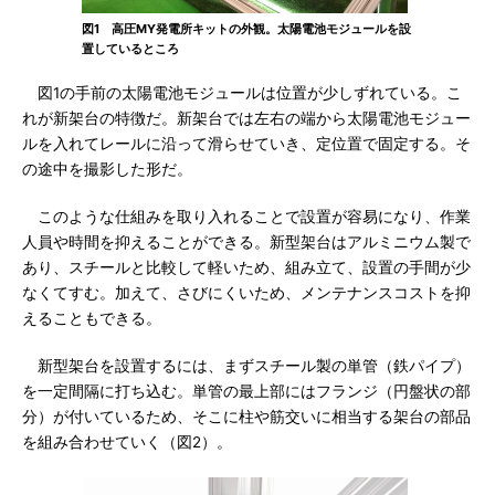
図1 高圧MY発電所キットの外観。太陽電池モジュールを設
置しているところ
図1の手前の太陽電池モジュールは位置が少しずれている。こ
れが新架台の特徴だ。新架台では左右の端から太陽電池モジュー
ルを入れてレールに沿って滑らせていき、定位置で固定する。そ
の途中を撮影した形だ。
このような仕組みを取り入れることで設置が容易になり、作業
人員や時間を抑えることができる。新型架台はアルミニウム製で
あり、スチールと比較して軽いため、組み立て、設置の手間が少
なくてすむ。加えて、さびにくいため、メンテナンスコストを抑
えることもできる。
新型架台を設置するには、まずスチール製の単管（鉄パイプ）
を一定間隔に打ち込む。単管の最上部にはフランジ（円盤状の部
分）が付いているため、そこに柱や筋交いに相当する架台の部品
を組み合わせていく（図2）。