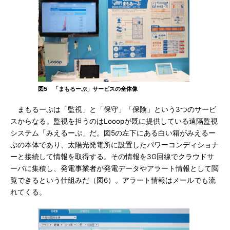
図5 「まもるーぷ」サービスの全体像
まもるーぷは「監視」と「保守」「保険」という3つのサービ
スからなる。監視を担うのはLooopが既に提供している遠隔監視
システム「みえるーぷ」だ。図5の左下にある白い箱がみえるー
ぷの本体であり、太陽光発電所に設置したパワーコンディショナ
ーと接続して情報を取得する。その情報を3G回線でクラウドサ
ーバに集積し、発電事業者が発電データやアラート情報として閲
覧できるという仕組みだ（図6）。アラート情報はメールでも流
れてくる。