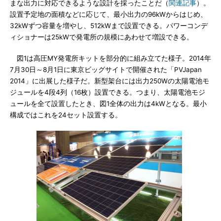
まな出力に対応できるような設計を採ったことだ（
関連記事
）。
設置予定地の面積などに応じて、最小出力の96kWからはじめ、
32kWずつ容量を増やし、512kWまで設置できる。パワーコンデ
ィショナーは25kWで発電所の規模にあわせて増設できる。
図1は高圧MY発電所キットを部分的に組み立てた様子。2014年
7月30日～8月1日に東京ビッグサイトで開催された「PVJapan
2014」に出展した様子だ。新型架台には出力250Wの太陽電池モ
ジュールを4段4列（16枚）設置できる。つまり、太陽電池モジ
ュールを全て設置したとき、図1全体の出力は4kWとなる。最小
構成ではこれを24セット設置する。