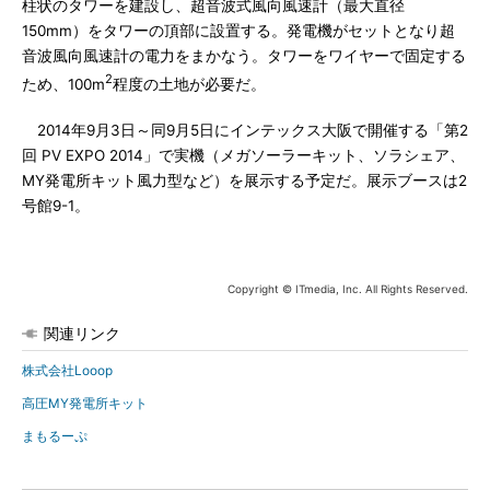
柱状のタワーを建設し、超音波式風向風速計（最大直径
150mm）をタワーの頂部に設置する。発電機がセットとなり超
音波風向風速計の電力をまかなう。タワーをワイヤーで固定する
2
ため、100m
程度の土地が必要だ。
2014年9月3日～同9月5日にインテックス大阪で開催する「第2
回 PV EXPO 2014」で実機（メガソーラーキット、ソラシェア、
MY発電所キット風力型など）を展示する予定だ。展示ブースは2
号館9-1。
Copyright © ITmedia, Inc. All Rights Reserved.
関連リンク
株式会社Looop
高圧MY発電所キット
まもるーぷ