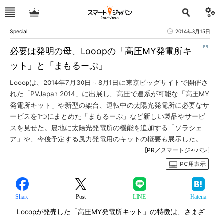
Special
2014年8月15日
必要は発明の母、Looopの「高圧MY発電所キ
ット」と「まもるーぷ」
Looopは、2014年7月30日～8月1日に東京ビッグサイトで開催さ
れた「PVJapan 2014」に出展し、高圧で連系が可能な「高圧MY
発電所キット」や新型の架台、運転中の太陽光発電所に必要なサ
ービスを1つにまとめた「まもるーぷ」など新しい製品やサービ
スを見せた。農地に太陽光発電所の機能を追加する「ソラシェ
ア」や、今後予定する風力発電用のキットの概要も展示した。
[PR／スマートジャパン]
PC用表示
Share
Post
LINE
Hatena
Looopが発売した「高圧MY発電所キット」の特徴は、さまざ