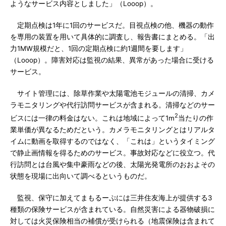
ようなサービス内容としました」（Looop）。
定期点検は1年に1回のサービスだ。目視点検の他、機器の動作
を専用の装置を用いて具体的に調査し、報告書にまとめる。「出
力1MW規模だと、1回の定期点検に約1週間を要します」
（Looop）。障害対応は監視の結果、異常があった場合に受ける
サービス。
サイト管理には、除草作業や太陽電池モジュールの清掃、カメ
ラモニタリングや代行訪問サービスが含まれる。清掃などのサー
2
ビスには一律の料金はない。これは地域によって1m
当たりの作
業単価が異なるためだという。カメラモニタリングとはリアルタ
イムに動画を取得するのではなく、「これは」というタイミング
で静止画情報を得るためのサービス。事故対応などに役立つ。代
行訪問とは台風や集中豪雨などの後、太陽光発電所のおおよその
状態を現場に出向いて調べるというものだ。
監視、保守に加えてまもるーぷには三井住友海上が提供する3
種類の保険サービスが含まれている。自然災害による器物破損に
対しては火災保険相当の補償が受けられる（地震保険は含まれて