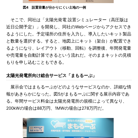
図4 設置容量が分かりにくい土地の一例
そこで、同社は「太陽光発電 設置シミュレーター（高圧版は
近日公開予定）」を開発し、同社のWebページからアクセスでき
るようにした。予定場所の住所を入力し、導入したいキット製品
と数量を選択する。すると、地図上にキット（架台）が配置でき
るようになり、レイアウト（移動、回転）を調整後、年間発電量
や売電量を自動計算できるという流れだ。そのままキットの見積
もりを申し込むこともできる。
太陽光発電所向け総合サービス「まもるーぷ」
展示会ではまもるーぷがどのようなサービスなのか、詳細な情
報があきらかになった。図5がまもるーぷに関する展示内容であ
る。年間サービス料金は太陽光発電所の規模によって異なり、
200kWの場合は88万円、1MWの場合は278万円だ。