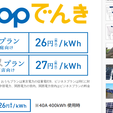
類） おうちプランは東京電力の従量電灯B、ビジネスプランは同Cに対
中部電力、関西電力の管内。関西電力管内はビジネスプランの料金