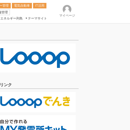
ー管理
電気自動車
IT活用
備管理
マイページ
エネルギー列島
テーマサイト
eek
ション総合展
ク
リンク