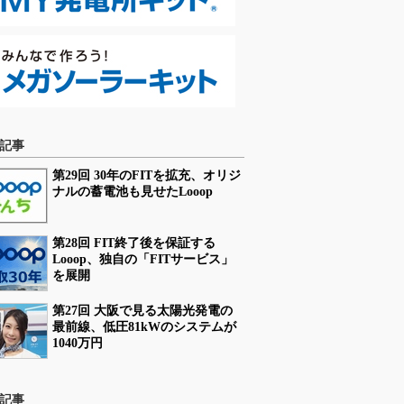
記事
第29回 30年のFITを拡充、オリジ
ナルの蓄電池も見せたLooop
第28回 FIT終了後を保証する
Looop、独自の「FITサービス」
を展開
第27回 大阪で見る太陽光発電の
最前線、低圧81kWのシステムが
1040万円
記事