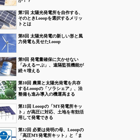
か！？
第7回 太陽光発電所を自作する、
そのときLooopを選択するメリッ
トとは
第8回 太陽光発電の新しい形と風
力発電も見せたLooop
第9回 発電量確保に欠かせない
「みえるーぷ」、遠隔監視機能が
続々増える
第10回 農業と太陽光発電を共存
するLooopの「ソラシェア」、法
整備も進み導入の機運高まる
第11回 Looopの「MY発電所キッ
ト」が高圧に対応、土地を有効活
用して発電できる
第12回 必要は発明の母、Looopの
「高圧MY発電所キット」と「ま