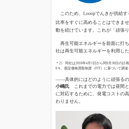
このため、Looopでんきが供給
比率をすぐに高めることはできま
動を続けています。これが「頑張
再生可能エネルギーを前面に打ち
社は再生可能エネルギーを利用し
＊2） 同社は2016年4月1日から同9月30
6％、固定価格買取制度（FIT）に基づいて調達
――具体的にはどのように頑張る
小嶋氏
これまでの電力では昼間と
に対応するために、発電コストの高
わりません。