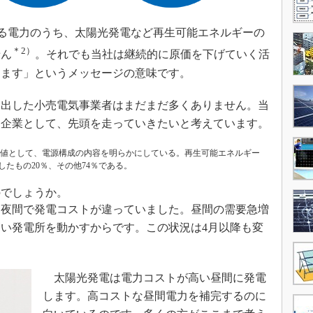
する電力のうち、太陽光発電など再生可能エネルギーの
＊2）
せん
。それでも当社は継続的に原価を下げていく活
ります」というメッセージの意味です。
出した小売電気事業者はまだまだ多くありません。当
た企業として、先頭を走っていきたいと考えています。
日の計画値として、電源構成の内容を明らかにしている。再生可能エネルギー
したもの20％、その他74％である。
のでしょうか。
夜間で発電コストが違っていました。昼間の需要急増
い発電所を動かすからです。この状況は4月以降も変
太陽光発電は電力コストが高い昼間に発電
します。高コストな昼間電力を補完するのに