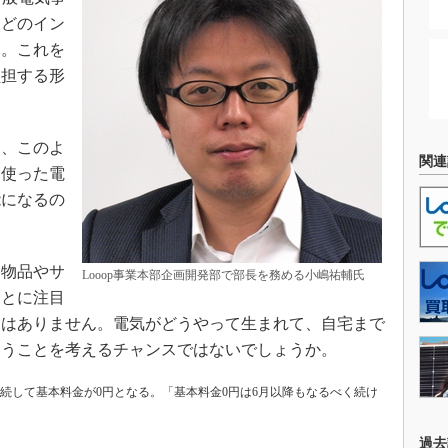
などのイン
す。これを
負担する形
、このよ
関連
、使った電
能になるの
物品やサ
Looop事業本部企画開発部で部長を務める小嶋祐輔氏
ことに注目
にはありません。電気がどうやって生まれて、自宅まで
いうことを考えるチャンスではないでしょうか。
合に継続して基本料金が0円となる。「基本料金0円は6月以降もなるべく続け
過去