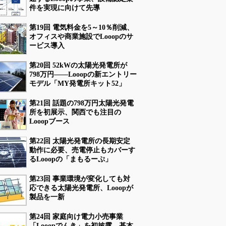
件を実現に向けて先導
第19回 電気料金を5～10％削減、
オフィスや商業施設でLooopのサ
ービス導入
第20回 52kWの太陽光発電所が
798万円――Looopの新エントリー
モデル「MY発電所キット52」
第21回 話題の798万円太陽光発電
所を初展示、関西でも注目の
Looopブース
第22回 太陽光発電所の長期安定
動作に必要、売電停止もカバーす
るLooopの「まもるーぷ」
第23回 事業環境が変化しても対
応できる太陽光発電所、Looopが
製品を一新
第24回 家庭向け電力小売事業
「Looopでんき」を初披露、基本