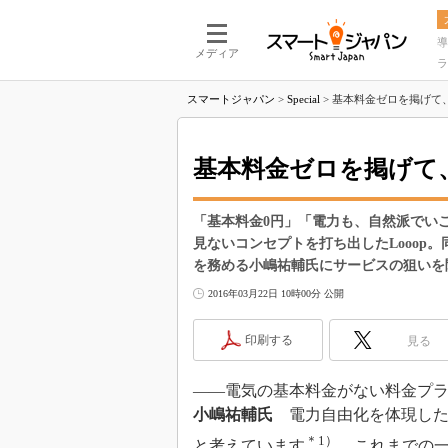
導
メディア
ラ
スマートジャパン
>
Special
>
基本料金ゼロを掲げて、L
基本料金ゼロを掲げて、
「基本料金0円」「電力も、自然派でいこ
見ないコンセプトを打ち出したLooop。
を務める小嶋祐輔氏にサービスの狙いを
2016年03月22日 10時00分 公開
印刷する
見る
――電気の基本料金がない料金プ
小嶋祐輔氏
電力自由化を体現した
＊1）
と考えています
。これまでの