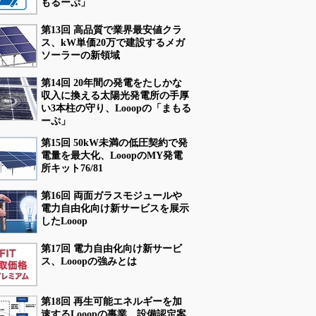
もるーぷ」
第13回 高品質で業界最安値クラ
ス、kW単価20万で建設するメガ
ソーラーの新領域
第14回 20年間の発電をたしかな
収入に換える太陽光発電所の手厚
い3本柱の守り、Looopの「まもる
ーぷ」
第15回 50kW未満の低圧契約で発
電量を最大化、LooopのMY発電
所キット76/81
第16回 両面ガラスモジュールや
電力自由化向け新サービスを展示
したLooop
第17回 電力自由化向け新サービ
ス、Looopの強みとは
第18回 再生可能エネルギーを加
速するLooopの事業、設備認定案