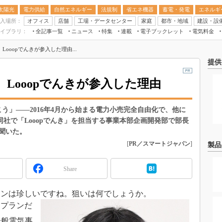
太陽光
電力供給
自然エネルギー
法規制
省エネ機器
蓄電・発電
エネルギ
入場所：
オフィス
店舗
工場・データセンター
家庭
都市・地域
建設・設
イブラリ：
全記事一覧
ニュース
特集
連載
電子ブックレット
電気料金
スマートエネルギーW
ooopでんきが参入した理由...
住宅・都市イノベー
提供
太陽光発電運用
Looopでんきが参入した理由
新電力
電気料金ガイドブッ
う」――2016年4月から始まる電力小売完全自由化で、他に
空調特集
同社で「Looopでんき」を担当する事業本部企画開発部で部長
聞いた。
BEMS
[
PR／スマートジャパン
]
製品
キーワード解説
Share
ランは珍しいですね。狙いは何でしょうか。
プランだ
一般電気事