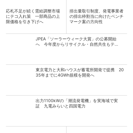
応札不足が続く需給調整市場
排出量取引制度、発電事業者
にテコ入れ策 一部商品の上
の排出枠割当に向けたベンチ
限価格を引き下げへ
マーク案の方向性
JPEA「ソーラーウィーク大賞」の公募開始
へ 今年度からリサイクル・自然共生もテ...
東京電力と大和ハウスが蓄電所開発で提携 20
35年までに4GWh規模を開発へ
出力1100kWの「潮流発電機」を実海域で実
証 九電みらいと四国電力