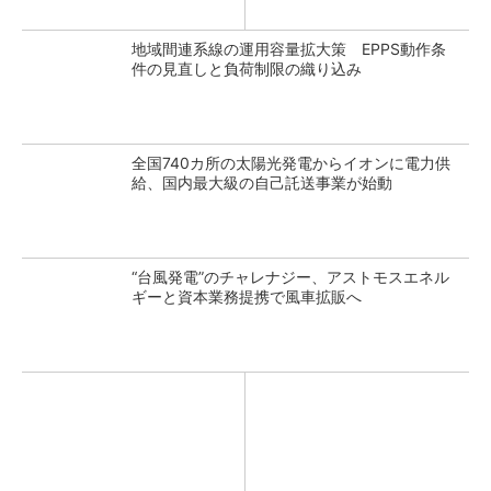
地域間連系線の運用容量拡大策 EPPS動作条
件の見直しと負荷制限の織り込み
全国740カ所の太陽光発電からイオンに電力供
給、国内最大級の自己託送事業が始動
“台風発電”のチャレナジー、アストモスエネル
ギーと資本業務提携で風車拡販へ