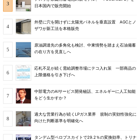
日本国内で販売開始
外壁に穴を開けずに太陽光パネルを垂直設置 AGCとノ
ザワが新工法を本格販売
原油調達先の多角化も検討、中東情勢を踏まえ石油備蓄
の在り方を見直しへ
応札不足が続く需給調整市場にテコ入れ策 一部商品の
上限価格を引き下げへ
中部電力のAIサービス開発秘話、エネルギーに人工知能
をどう生かすか？
過大な営業行為が続くLPガス業界 規制の実効性強化に
向けた判断基準を明確化へ
タンデム型ペロブスカイトで29.2％の変換効率、トリナ