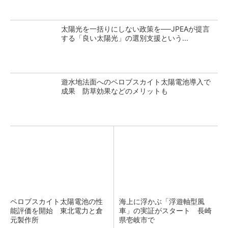
太陽光を一括りにしない政策を──JPEAが提言
する「良い太陽光」の選別支援という...
遊水地法面へのペロブスカイト太陽電池導入で
成果 防草効果などのメリットも
ペロブスカイト太陽電池の性
海上に浮かぶ「浮遊軸型風
能評価を開始 東北電力と倉
車」の実証がスタート 長崎
元製作所
県壱岐市で