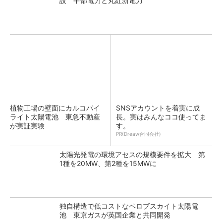
設 中部電力と丸紅新電力
植物工場の壁面にカルコパイ
SNSアカウントを着実に成
ライト太陽電池 東急不動産
長。実はみんなココ使ってま
が実証実験
す。
PR(Dreaw合同会社)
太陽光発電の環境アセスの規模要件を拡大 第
1種を20MW、第2種を15MWに
独自構造で低コストなペロブスカイト太陽電
池 東京ガスが英国企業と共同開発