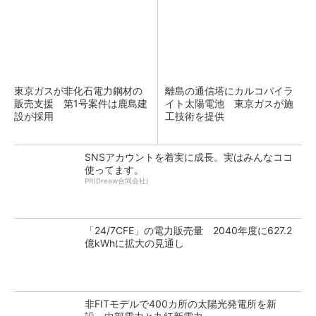
東京ガスが非化石電力鋼材の
離島の通信塔にカルコパイラ
販売支援 第1号案件は鹿島建
イト太陽電池 東京ガスが施
設が採用
工技術を提供
SNSアカウントを着実に成長。実はみんなココ
使ってます。
PR(Dreaw合同会社)
「24/7CFE」の電力販売量 2040年度に627.2
億kWhに拡大の見通し
非FITモデルで400カ所の太陽光発電所を新