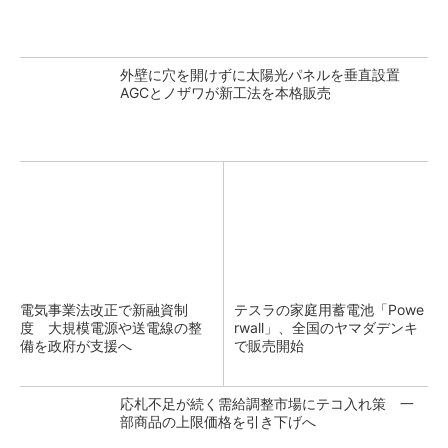
外壁に穴を開けずに太陽光パネルを垂直設置
AGCとノザワが新工法を本格販売
電気事業法改正で新融資制
テスラの家庭用蓄電池「Powe
度 大規模電源や送電線の整
rwall」、全国のヤマダデンキ
備を政府が支援へ
で販売開始
応札不足が続く需給調整市場にテコ入れ策 一
部商品の上限価格を引き下げへ