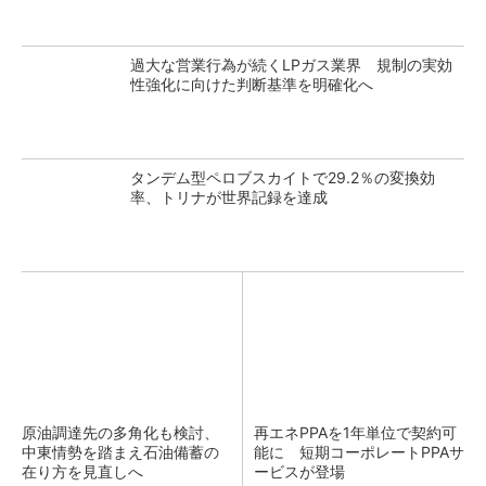
過大な営業行為が続くLPガス業界 規制の実効
性強化に向けた判断基準を明確化へ
タンデム型ペロブスカイトで29.2％の変換効
率、トリナが世界記録を達成
原油調達先の多角化も検討、
再エネPPAを1年単位で契約可
中東情勢を踏まえ石油備蓄の
能に 短期コーポレートPPAサ
在り方を見直しへ
ービスが登場