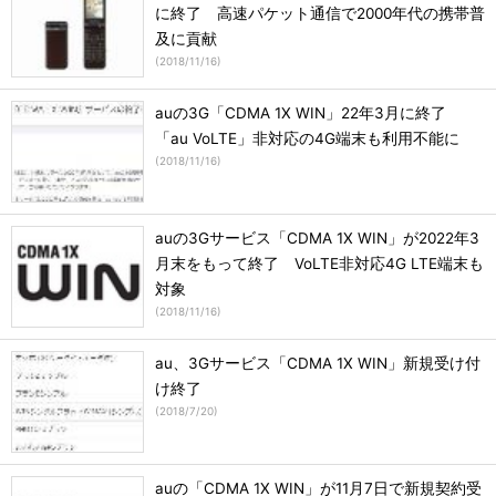
に終了 高速パケット通信で2000年代の携帯普
及に貢献
(
2018/11/16
)
auの3G「CDMA 1X WIN」22年3月に終了
「au VoLTE」非対応の4G端末も利用不能に
(
2018/11/16
)
auの3Gサービス「CDMA 1X WIN」が2022年3
月末をもって終了 VoLTE非対応4G LTE端末も
対象
(
2018/11/16
)
au、3Gサービス「CDMA 1X WIN」新規受け付
け終了
(
2018/7/20
)
auの「CDMA 1X WIN」が11月7日で新規契約受