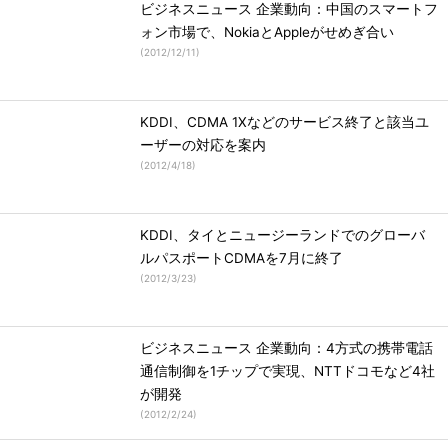
ビジネスニュース 企業動向：中国のスマートフ
ォン市場で、NokiaとAppleがせめぎ合い
(
2012/12/11
)
KDDI、CDMA 1Xなどのサービス終了と該当ユ
ーザーの対応を案内
(
2012/4/18
)
KDDI、タイとニュージーランドでのグローバ
ルパスポートCDMAを7月に終了
(
2012/3/23
)
ビジネスニュース 企業動向：4方式の携帯電話
通信制御を1チップで実現、NTTドコモなど4社
が開発
(
2012/2/24
)