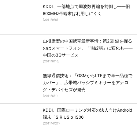
KDDI、一部地点で周波数再編を前倒し――旧
800MHz帯端末は利用しにくく
(
2011/9/6
)
山根康宏の中国携帯最新事情：第2回 鍵を握る
のはスマートフォン、「1強2弱」に変化も――
中国の3Gサービス
(
2011/6/16
)
無線通信技術：「GSMからLTEまで単一品種で
カバー」、広帯域パッシブミキサーをアナロ
グ・デバイセズが発売
(
2011/6/1
)
KDDI、国際ローミング対応の法人向けAndroid
端末「SIRIUS α IS06」
(
2011/4/27
)