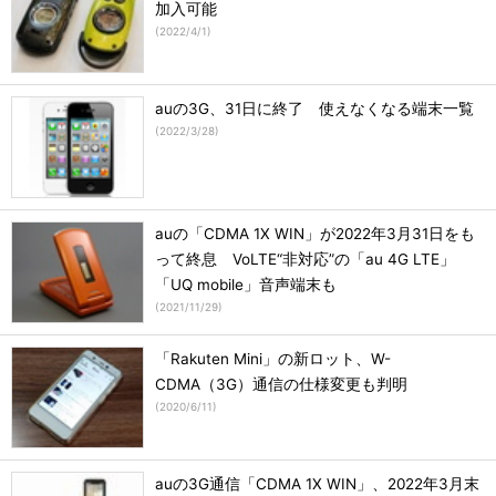
加入可能
(
2022/4/1
)
auの3G、31日に終了 使えなくなる端末一覧
(
2022/3/28
)
auの「CDMA 1X WIN」が2022年3月31日をも
って終息 VoLTE“非対応”の「au 4G LTE」
「UQ mobile」音声端末も
(
2021/11/29
)
「Rakuten Mini」の新ロット、W-
CDMA（3G）通信の仕様変更も判明
(
2020/6/11
)
auの3G通信「CDMA 1X WIN」、2022年3月末