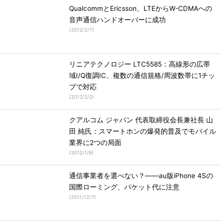
QualcommとEricsson、LTEからW-CDMAへの
音声通信ハンドオーバーに成功
(
2012/2/7
)
リニアテクノロジー LTC5585：高線形の広帯
域I/Q復調IC、複数の通信規格/周波数帯に1チッ
プで対応
(
2012/2/2
)
クアルコム ジャパン 代表取締役会長兼社長 山
田 純氏：スマートホンの爆発的普及でモバイル
業界に2つの局面
(
2012/1/6
)
通信事業者を選べない？――au版iPhone 4Sの
国際ローミング、パケット代に注意
(
2011/12/7
)