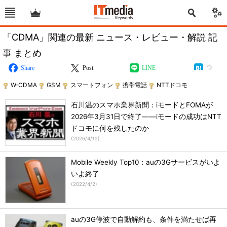
「CDMA」関連の最新 ニュース・レビュー・解説 記
事 まとめ
Share
Post
LINE
W-CDMA
GSM
スマートフォン
携帯電話
NTTドコモ
石川温のスマホ業界新聞：iモードとFOMAが
2026年3月31日で終了――iモードの成功はNTT
ドコモに何を残したのか
(
2026/4/12
)
Mobile Weekly Top10：auの3Gサービスがいよ
いよ終了
(
2022/4/2
)
auの3G停波で自動解約も、条件を満たせば再