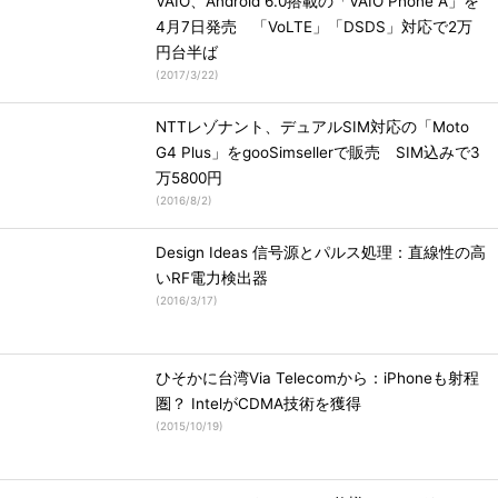
VAIO、Android 6.0搭載の「VAIO Phone A」を
4月7日発売 「VoLTE」「DSDS」対応で2万
円台半ば
(
2017/3/22
)
NTTレゾナント、デュアルSIM対応の「Moto
G4 Plus」をgooSimsellerで販売 SIM込みで3
万5800円
(
2016/8/2
)
Design Ideas 信号源とパルス処理：直線性の高
いRF電力検出器
(
2016/3/17
)
ひそかに台湾Via Telecomから：iPhoneも射程
圏？ IntelがCDMA技術を獲得
(
2015/10/19
)