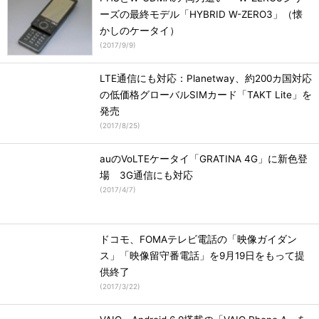
ーズの最終モデル「HYBRID W-ZERO3」（懐
かしのケータイ）
(
2017/9/9
)
LTE通信にも対応：Planetway、約200カ国対応
の低価格グローバルSIMカード「TAKT Lite」を
発売
(
2017/8/25
)
auのVoLTEケータイ「GRATINA 4G」に新色登
場 3G通信にも対応
(
2017/4/7
)
ドコモ、FOMAテレビ電話の「映像ガイダン
ス」「映像留守番電話」を9月19日をもって提
供終了
(
2017/3/22
)