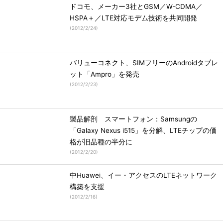
ドコモ、メーカー3社とGSM／W-CDMA／
HSPA＋／LTE対応モデム技術を共同開発
(
2012/2/24
)
バリューコネクト、SIMフリーのAndroidタブレ
ット「Ampro」を発売
(
2012/2/23
)
製品解剖 スマートフォン：Samsungの
「Galaxy Nexus i515」を分解、LTEチップの価
格が旧品種の半分に
(
2012/2/20
)
中Huawei、イー・アクセスのLTEネットワーク
構築を支援
(
2012/2/16
)