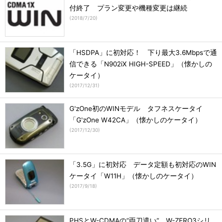
付終了 プラン変更や機種変更は継続
(
2018/7/20
)
「HSDPA」に初対応！ 下り最大3.6Mbpsで通
信できる「N902iX HIGH-SPEED」（懐かしの
ケータイ）
(
2017/12/31
)
G'zOne初のWINモデル タフネスケータイ
「G'zOne W42CA」（懐かしのケータイ）
(
2017/12/30
)
「3.5G」に初対応 データ定額も初対応のWIN
ケータイ「W11H」（懐かしのケータイ）
(
2017/9/18
)
PHSとW-CDMAの“両刀遣い” W-ZERO3シリ