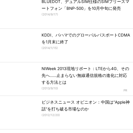
BLUEDOT、デュアルSIM仕様のSIMフリースマ
ートフォン「BNP-500」を10月中旬に発売
(
2014/9/17
)
KDDI、バハマでのグローバルパスポートCDMA
を1月末に終了
(
2014/1/15
)
NIWeek 2013現地リポート：LTEから4G、その
先へ……止まらない無線通信規格の進化に対応
する方法とは
(
2013/9/10
)
ビジネスニュース オピニオン：中国は“Apple神
話”を打ち破る市場なのか
(
2012/12/20
)