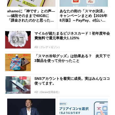
ahamoに「神です」との声―
あなたの街の「スマホ決済」
―値段そのままで40GBに
キャンペーンまとめ【2026年
「課金されたのかと思った」
8月版】～PayPay、d払い、a
と戸惑いも
u PAY、楽天ペイ
マイルが超たまるビジネスカード！初年度年会
費無料で還元率最大1.125%
AD（クレディセゾン）
「スマホ冷却グッズ」は効果ある？ 炎天下で
3製品を使って分かったこと
SNSアカウントを着実に成長。実はみんなココ
使ってます。
AD（Dreaw合同会社）