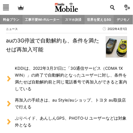
料金プラン
工事不要Wi-Fiルーター
スマホ決済
世界を変える5G
デジモノ
ニュース
2022年4月1日
auの3G停波で自動解約も、条件を満た
せば再加入可能
KDDIは、2022年3月31日に「3G通信サービス（CDMA 1X
WIN）」の終了で自動解約となったユーザーに対し、条件を
満たせば自動解約前と同じ電話番号で再加入ができると案内
している
再加入の手続きは、au Style/auショップ、トヨタ au取扱店
で行える
ぷりペイド、あんしんGPS、PHOTO-U ユーザーなどは対象
外となる