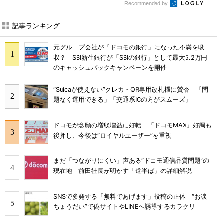
Recommended by
記事ランキング
元グループ会社が「ドコモの銀行」になった不満を吸
収？ SBI新生銀行が「SBIの銀行」として最大5.2万円
のキャッシュバックキャンペーンを開催
“Suicaが使えない”クレカ・QR専用改札機に賛否 「問
題なく運用できる」「交通系ICの方がスムーズ」
ドコモが念願の増収増益に好転 「ドコモMAX」好調も
後押し、今後は“ロイヤルユーザー”を重視
まだ「つながりにくい」声ある“ドコモ通信品質問題”の
現在地 前田社長が明かす「道半ば」の詳細解説
SNSで多発する「無料であげます」投稿の正体 “お涙
ちょうだい”で偽サイトやLINEへ誘導するカラクリ