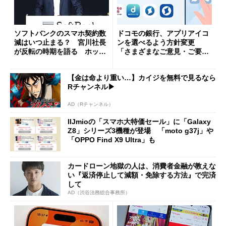
ソフトバンクのスマホ契約数
ドコモの銀行、アプリアイコ
減はいつ止まる？ 宮川社長
ンを選べるよう方針変更
が反転の時期を語る ホッピ
「さまざまなご意見・ご要望
ング対策は「真剣にやりすぎ
を踏まえ」
た」
【金は命より重い…】カイジを無料で見るなら
Rチャンネル▶︎
AD（Rチャンネル）
IIJmioの「スマホ大特価セール」に「Galaxy
Z8」シリーズ3機種が登場 「moto g37j」や
「OPPO Find X9 Ultra」も
カードローン地獄の人は、消費者金融が教えな
い『返済停止して減額・免除する方法』で完済
して
AD（渋谷法務総合事務所）