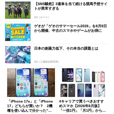
【SNS騒然】3連単を当て続ける競馬予想サイ
トが異常すぎる
AD（ルーツ）
ゲオが「ゲオのサマーセール2026」を8月8日
から開催、中古のスマホやゲームがお得に
日本の創薬力低下、その本当の課題とは
AD（三菱総合研究所）
「iPhone 17e」と「iPhone
4キャリアで買うべきおすす
17」どちらが買いか？ 2機
めスマホ【2026年8月版】
種を使い込んで分かった“ス
「一括1円」「月1円」からお