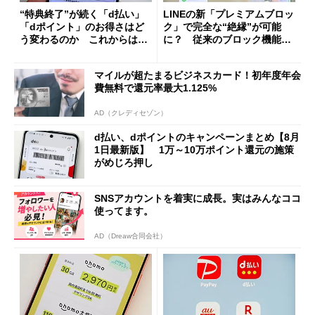
“特典終了”が続く「d払い」
LINEの新「プレミアムブロッ
「dポイント」のお得さはど
ク」で完全な“絶縁”が可能
う変わるのか これからは
に？ 従来のブロック機能と
「dカード」の利用が得策？
の決定的な違い
マイルが超たまるビジネスカード！初年度年会
費無料で還元率最大1.125%
AD（クレディセゾン）
d払い、dポイントのキャンペーンまとめ【8月
1日最新版】 1万～10万ポイント還元の施策
がめじろ押し
SNSアカウントを着実に成長。実はみんなココ
使ってます。
AD（Dreaw合同会社）