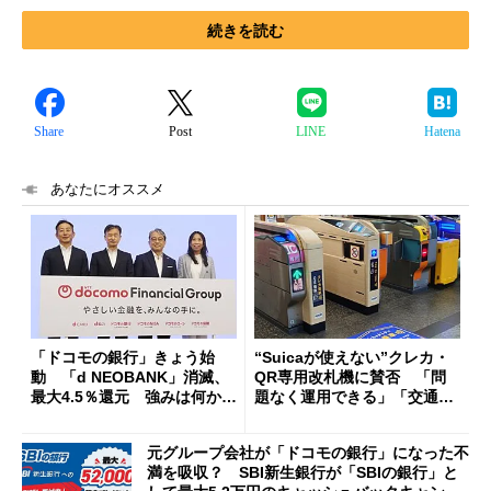
続きを読む
Share
Post
LINE
Hatena
あなたにオススメ
「ドコモの銀行」きょう始
“Suicaが使えない”クレカ・
動 「d NEOBANK」消滅、
QR専用改札機に賛否 「問
最大4.5％還元 強みは何か解
題なく運用できる」「交通系I
説
Cの方がスムーズ」
元グループ会社が「ドコモの銀行」になった不
満を吸収？ SBI新生銀行が「SBIの銀行」と