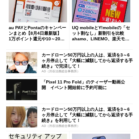
au PAYとPontaのキャンペー
UQ mobileとY!mobileの「セ
ンまとめ【8月4日最新版】
ット割なし」新割引を比較
1万ポイント還元や10～20％
ahamo、LINEMO、楽天モバ
還元あり
イルよりもお得？
カードローン50万円以上の人は、返済を3～6
ヶ月停止して『大幅に減額してから返済する手
続き』で完済して！
AD（渋谷法務総合事務所）
「Pixel 11 Pro Fold」のティーザー動画公
開 イベント開始前に予約可能に
カードローン50万円以上の人は、返済を3～6
ヶ月停止して『大幅に減額してから返済する手
続き』を利用して！
AD（渋谷法務総合事務所）