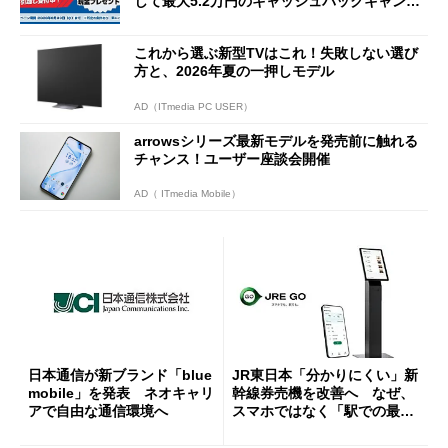
して最大5.2万円のキャッシュバックキャンペ
ーンを開催
これから選ぶ新型TVはこれ！失敗しない選び
方と、2026年夏の一押しモデル
AD（ITmedia PC USER）
arrowsシリーズ最新モデルを発売前に触れる
チャンス！ユーザー座談会開催
AD（ ITmedia Mobile）
日本通信が新ブランド「blue
JR東日本「分かりにくい」新
mobile」を発表 ネオキャリ
幹線券売機を改善へ なぜ、
アで自由な通信環境へ
スマホではなく「駅での最短
1分購入」を実現？