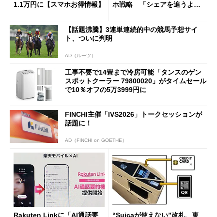
1.1万円に【スマホお得情報】
ホ戦略 「シェアを追うより
も既存ユーザーを大切に」
【話題沸騰】3連単連続的中の競馬予想サイ
ト、ついに判明
AD（ルーツ）
工事不要で14畳まで冷房可能「タンスのゲン
スポットクーラー 79800020」がタイムセール
で10％オフの5万3999円に
FINCHI主催「IVS2026」トークセッションが
話題に！
AD（FINCHI on GOETHE）
Rakuten Linkに「AI通話要
“Suicaが使えない”改札、東