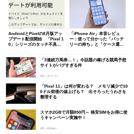
AndroidとPixelの8月版アッ
「iPhone Air」本音レビュ
プデート配信開始 「Pixel 1
ー：使って分かった「バッテ
0」シリーズのタッチ不具合
リーの持ち」と「ケース選
修正やGPU性能改善なども
び」の悩ましさ
「3連続万馬券…！」今話題の稼げる競馬予想
サイトがバグすぎる件
AD（ルーツ）
「Pixel 11」は何が変わる？ メモリ減少で10
0ドル前後の値上げも？ 出そろったうわさを
整理する
スマホ2GBで月額850円～ 格安SIMをお得に使
うキャンペーン実施中！
AD（IIJmio）