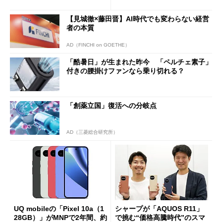
ペック表にない違い”
得なiPhone／Pixel／Galaxy
まで
【見城徹×藤田晋】AI時代でも変わらない経営
者の本質
AD（FINCHI on GOETHE）
「酷暑日」が生まれた昨今 「ペルチェ素子」
付きの腰掛けファンなら乗り切れる？
「創薬立国」復活への分岐点
AD（三菱総合研究所）
UQ mobileの「Pixel 10a（1
シャープが「AQUOS R11」
28GB）」がMNPで2年間、約
で挑む“価格高騰時代”のスマ