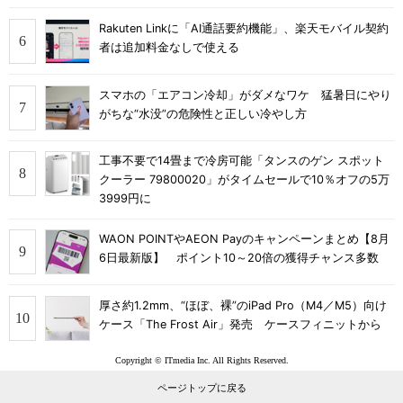
Rakuten Linkに「AI通話要約機能」、楽天モバイル契約
者は追加料金なしで使える
スマホの「エアコン冷却」がダメなワケ 猛暑日にやり
がちな“水没”の危険性と正しい冷やし方
工事不要で14畳まで冷房可能「タンスのゲン スポット
クーラー 79800020」がタイムセールで10％オフの5万
3999円に
WAON POINTやAEON Payのキャンペーンまとめ【8月
6日最新版】 ポイント10～20倍の獲得チャンス多数
厚さ約1.2mm、“ほぼ、裸”のiPad Pro（M4／M5）向け
ケース「The Frost Air」発売 ケースフィニットから
Copyright © ITmedia Inc. All Rights Reserved.
ページトップに戻る