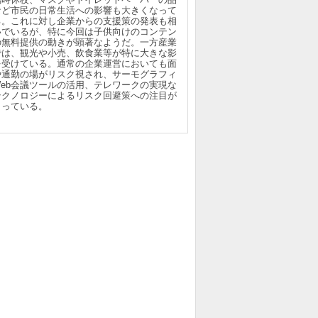
など市民の日常生活への影響も大きくなって
る。これに対し企業からの支援策の発表も相
いでいるが、特に今回は子供向けのコンテン
の無料提供の動きが顕著なようだ。一方産業
では、観光や小売、飲食業等が特に大きな影
を受けている。通常の企業運営においても面
や通勤の場がリスク視され、サーモグラフィ
Web会議ツールの活用、テレワークの実現な
テクノロジーによるリスク回避策への注目が
まっている。