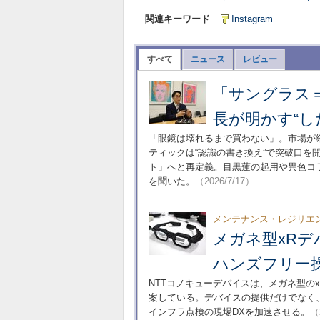
関連キーワード
Instagram
すべて
ニュース
レビュー
「サングラス＝
長が明かす“し
「眼鏡は壊れるまで買わない」。市場が縮
ティックは“認識の書き換え”で突破口
ト」へと再定義。目黒蓮の起用や異色コ
を聞いた。
（2026/7/17）
メンテナンス・レジリエンス
メガネ型xR
ハンズフリー
NTTコノキューデバイスは、メガネ型の
案している。デバイスの提供だけでなく
インフラ点検の現場DXを加速させる。
（