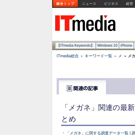
総合トップ
ニュース
ビジネス
経営
【ITmedia Keywords】
Windows 10
iPhone
ITmedia総合
キーワード一覧
メ
メ
>
>
>
「メガネ」関連の最新
とめ
・
「メガネ」に関する調査データ一覧 | 