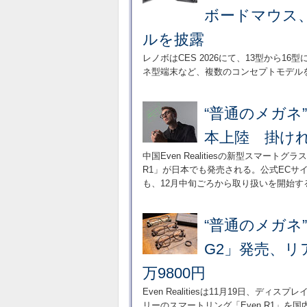
ボードマウス、
ルを披露
レノボはCES 2026にて、13型から1
ネ型端末など、複数のコンセプトモデル
“普通のメガネ
本上陸 掛けれ
中国Even Realitiesの新型スマートグ
R1」が日本でも発売される。公式ECサイ
も、12月中旬ごろから取り扱いを開始す
“普通のメガネ
G2」発売、リ
万9800円
Even Realitiesは11月19日、デ
リーのスマートリング「Even R1」