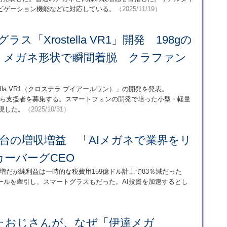
ビゲーション機能などに対応している。
（2025/11/19）
ス「Xrostella VR1」開発 198gの
、メガネ形状で瞬間着脱 クラファン
tella VR1（クロステラ ブイアールワン）」の開発を発表。
旬以降から支援者を募集する。スマートフォンの開発で培った小型・軽量
現した。
（2025/10/31）
2桁台の増収増益 「AIメガネで業界をリ
ーバーグCEO
6％増だが純利益は一時的な税費用159億ドル計上で83％減だった
ールを牽引し、スマートグラスもだった。AI投資を加速するとし
たおじさんが、なぜ「伊達メガ