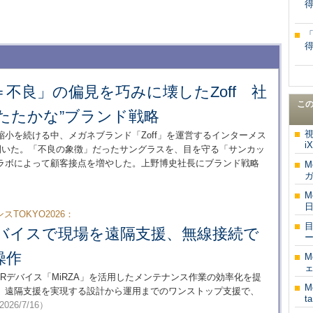
不良」の偏見を巧みに壊したZoff 社
こ
たたかな”ブランド戦略
視
小を続ける中、メガネブランド「Zoff」を運営するインターメス
i
を開いた。「不良の象徴」だったサングラスを、目を守る「サンカッ
ラボによって顧客接点を増やした。上野博史社長にブランド戦略
M
M
TOKYO2026：
デバイスで現場を遠隔支援、無線接続で
ー
操作
M
xRデバイス「MiRZA」を活用したメンテナンス作業の効率化を提
M
、遠隔支援を実現する設計から運用までのワンストップ支援で、
t
2026/7/16）