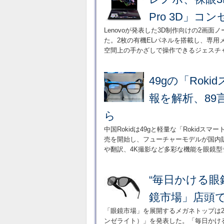
Pro 3D」コ
Lenovoが発表した3D制作向けの2画面ノー
た。2枚の有機ELパネルを搭載し、専用
空間上の手かざしで操作できるジェスチ
49gの「Rok
報を解析、89
ら
中国Rokidは49gと軽量な「Rokidス
売を開始し、フューチャーモデルが国内販
や翻訳、4K撮影など多彩な機能を眼鏡
“毎日かける眼
鏡市場」店頭
「眼鏡市場」を展開するメガネトップは2日、
ンゼライト）」を発表した。「毎日かけ