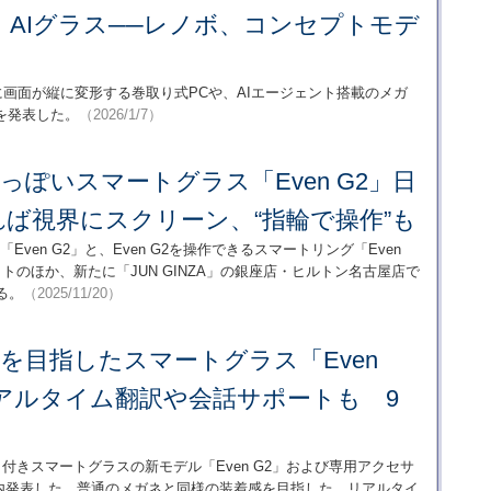
AIグラス──レノボ、コンセプトモデ
6型に画面が縦に変形する巻取り式PCや、AIエージェント搭載のメガ
を発表した。
（2026/1/7）
”っぽいスマートグラス「Even G2」日
ば視界にスクリーン、“指輪で操作”も
ラス「Even G2」と、Even G2を操作できるスマートリング「Even
トのほか、新たに「JUN GINZA」の銀座店・ヒルトン名古屋店で
る。
（2025/11/20）
”を目指したスマートグラス「Even
アルタイム翻訳や会話サポートも 9
ィスプレイ付きスマートグラスの新モデル「Even G2」および専用アクセサ
を国内発表した。普通のメガネと同様の装着感を目指した。リアルタイ