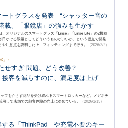
マートグラスを発表 “シャッター音の
を搭載、「眼鏡店」の強みも生かす
リジナルのスマートグラス「Linse」「Linse Lite」の2機種
毎日かける眼鏡としてどういうものがいいか」という観点で開発
方や注意点を説明した上、フィッティングまで行う。
（2026/2/2）
DX」：
待たせすぎ”問題、どう改善？
の「接客を減らすのに、満足度は上げ
スタッフを介さず商品を受け取れるスマートロッカーなど。メガネチ
を活用して店舗での顧客体験の向上に努めている。
（2026/1/15）
する「ThinkPad」や充電不要のキー