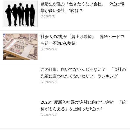
就活生が選ぶ「働きたくない会社」 2位は転
勤が多い会社、1位は？
(
2026/5/1
)
社会人の7割が「賃上げ希望」 昇給ムードで
も給与不満が6割超
(
2026/4/29
)
この仕事、向いてないんじゃない？ 「会社の
先輩に言われたくないセリフ」ランキング
(
2026/4/25
)
2026年度新入社員の“入社に向けた期待” 「給
料がもらえる」を上回った1位は？
(
2026/4/22
)