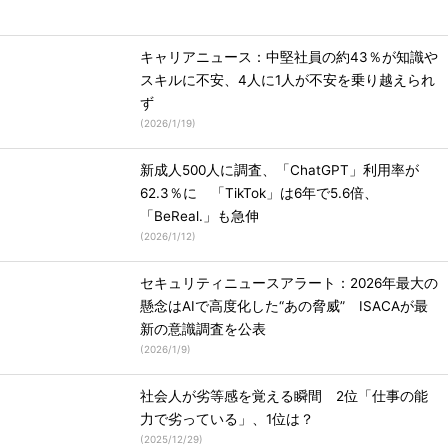
キャリアニュース：中堅社員の約43％が知識や
スキルに不安、4人に1人が不安を乗り越えられ
ず
(
2026/1/19
)
新成人500人に調査、「ChatGPT」利用率が
62.3％に 「TikTok」は6年で5.6倍、
「BeReal.」も急伸
(
2026/1/12
)
セキュリティニュースアラート：2026年最大の
懸念はAIで高度化した“あの脅威” ISACAが最
新の意識調査を公表
(
2026/1/9
)
社会人が劣等感を覚える瞬間 2位「仕事の能
力で劣っている」、1位は？
(
2025/12/29
)