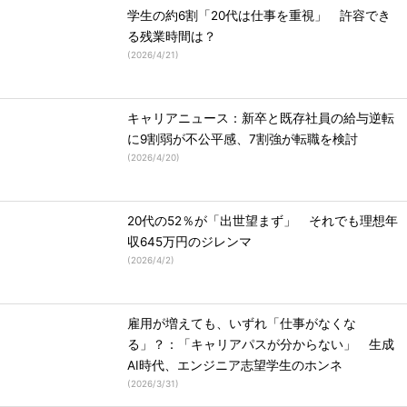
学生の約6割「20代は仕事を重視」 許容でき
る残業時間は？
(
2026/4/21
)
キャリアニュース：新卒と既存社員の給与逆転
に9割弱が不公平感、7割強が転職を検討
(
2026/4/20
)
20代の52％が「出世望まず」 それでも理想年
収645万円のジレンマ
(
2026/4/2
)
雇用が増えても、いずれ「仕事がなくな
る」？：「キャリアパスが分からない」 生成
AI時代、エンジニア志望学生のホンネ
(
2026/3/31
)