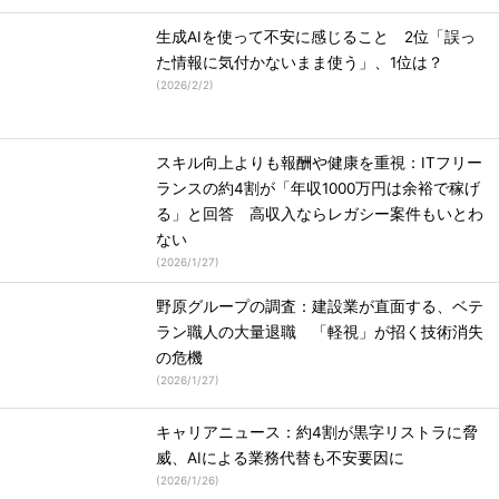
生成AIを使って不安に感じること 2位「誤っ
た情報に気付かないまま使う」、1位は？
(
2026/2/2
)
スキル向上よりも報酬や健康を重視：ITフリー
ランスの約4割が「年収1000万円は余裕で稼げ
る」と回答 高収入ならレガシー案件もいとわ
ない
(
2026/1/27
)
野原グループの調査：建設業が直面する、ベテ
ラン職人の大量退職 「軽視」が招く技術消失
の危機
(
2026/1/27
)
キャリアニュース：約4割が黒字リストラに脅
威、AIによる業務代替も不安要因に
(
2026/1/26
)