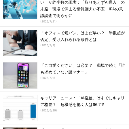
い」が約半数の現実：「取りあえずAI導入」の
末路 現場で深まる情報漏えい不安 IPAの意
識調査で明らかに
(
2026/7/21
)
「オフィスで短パン」はまだ早い？ 半数超が
否定、受け入れられる条件とは
(
2026/7/2
)
「ご自愛ください」は必要？ 職場で続く「誰
も求めていない謎マナー」
(
2026/7/1
)
キャリアニュース：「AI格差」はすでにキャリ
ア格差？ 危機感を抱く人は66.7％
(
2026/6/29
)