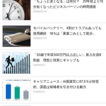
「ちょっと遅くなる」は何分？ 20年前より15
分短くなったビジネスパーソンの時間感覚
(
2026/6/14
)
モバイルバッテリー、4割がトラブルあっても
使用継続 18％は「家庭ごみとして処分」
(
2026/6/10
)
「30歳で年収500万円以上ほしい」新入社員8
割超 理想と現実にギャップも
(
2026/6/1
)
キャリアニュース：AI面接官に67.3％が好意
的、課題は候補者を引き付ける魅力
(
2026/6/1
)