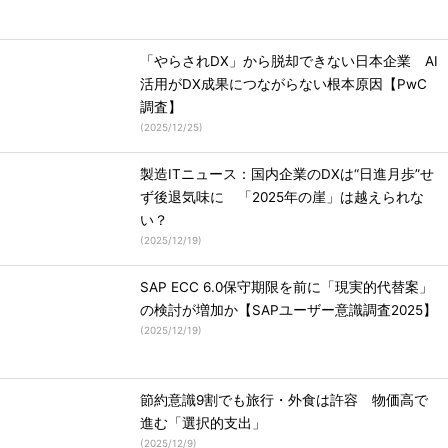
「やらされDX」から脱却できない日本企業 AI
活用がDX成果につながらない根本原因【PwC
調査】
(
2025/12/25
)
製造ITニュース：国内企業のDXは“日進月歩”せ
ず後退気味に 「2025年の崖」は越えられな
い？
(
2025/12/19
)
SAP ECC 6.0保守期限を前に「現実的代替案」
の検討が増加か【SAPユーザー意識調査2025】
(
2025/12/19
)
節約意識9割でも旅行・外食は許容 物価高で
進む「選択的支出」
(
2025/12/9
)