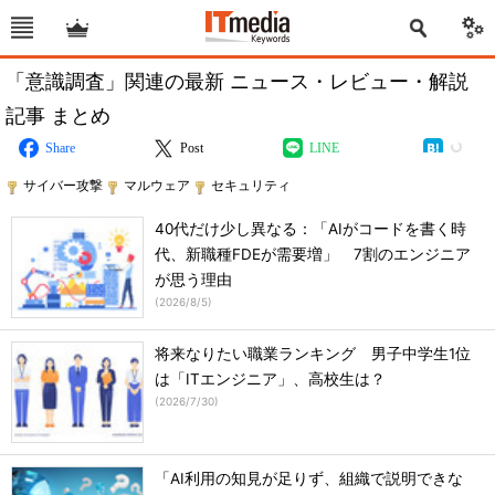
「意識調査」関連の最新 ニュース・レビュー・解説
記事 まとめ
Share
Post
LINE
サイバー攻撃
マルウェア
セキュリティ
40代だけ少し異なる：「AIがコードを書く時
代、新職種FDEが需要増」 7割のエンジニア
が思う理由
(
2026/8/5
)
将来なりたい職業ランキング 男子中学生1位
は「ITエンジニア」、高校生は？
(
2026/7/30
)
「AI利用の知見が足りず、組織で説明できな