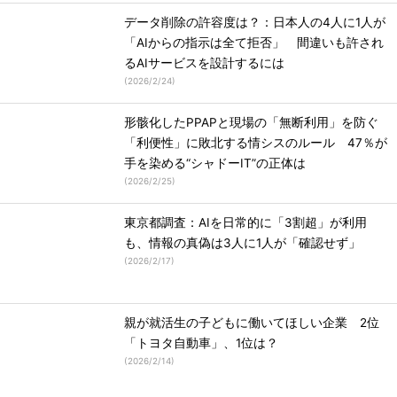
データ削除の許容度は？：日本人の4人に1人が
「AIからの指示は全て拒否」 間違いも許され
るAIサービスを設計するには
(
2026/2/24
)
形骸化したPPAPと現場の「無断利用」を防ぐ
「利便性」に敗北する情シスのルール 47％が
手を染める“シャドーIT”の正体は
(
2026/2/25
)
東京都調査：AIを日常的に「3割超」が利用
も、情報の真偽は3人に1人が「確認せず」
(
2026/2/17
)
親が就活生の子どもに働いてほしい企業 2位
「トヨタ自動車」、1位は？
(
2026/2/14
)