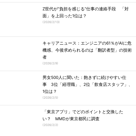
Z世代が“負担を感じる”仕事の連絡手段 「対
面」を上回った1位は？
(
2026/2/13
)
キャリアニュース：エンジニアの61％がAIに危
機感、今後求められるのは「翻訳者型」の技術
者
(
2026/2/9
)
男女500人に聞いた：飽きずに続けやすい仕
事 3位「経理職」、2位「飲食店スタッフ」、
1位は？
(
2026/2/5
)
「東京アプリ」でどのポイントと交換した
い？ MMDが東京都民に調査
(
2026/2/2
)