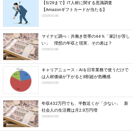
【5/29まで】IT人材に関する意識調査
【Amazonギフトカードが当たる】
(
2026/5/28
)
マイナビ調べ：共働き世帯の44％「家計が苦し
い」 理想の年収と現実、その差は？
(
2026/5/28
)
キャリアニュース：AIを日常業務で使うだけで
は人材価値が下がると8割超が危機感
(
2026/5/25
)
年収432万円でも、半数近くが「少ない」 新
社会人の生活費は月2.9万円増
(
2026/5/20
)