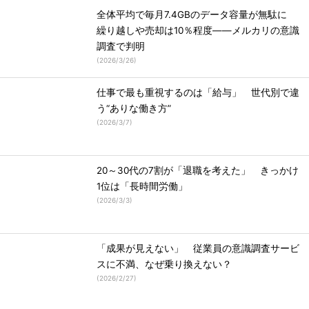
全体平均で毎月7.4GBのデータ容量が無駄に
繰り越しや売却は10％程度――メルカリの意識
調査で判明
(
2026/3/26
)
仕事で最も重視するのは「給与」 世代別で違
う“ありな働き方”
(
2026/3/7
)
20～30代の7割が「退職を考えた」 きっかけ
1位は「長時間労働」
(
2026/3/3
)
「成果が見えない」 従業員の意識調査サービ
スに不満、なぜ乗り換えない？
(
2026/2/27
)