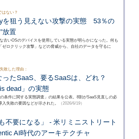
ではない？
alaxyを狙う見えない攻撃の実態 53％の
”放置
脆弱な古いOSのデバイスを使用している実態が明らかになった。何も
「ゼロクリック攻撃」などの脅威から、自社のデータを守るに
で失敗した理由：
なったSaaS、要るSaaSは、どれ？
is dead」の実態
Sの条件に関する実態調査」の結果を公表。8割がSaaS見直しの必
導入失敗の要因などが示された。
（2026/6/19）
aSも不要になる」 - 米リミニストリート
entic AI時代のアーキテクチャ