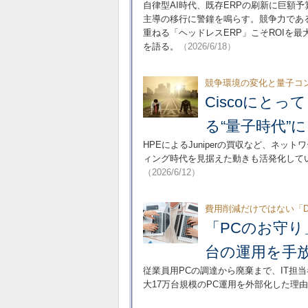
自律型AI時代、既存ERPの刷新に巨額
主導の移行に警鐘を鳴らす。競争力であ
重ねる「ヘッドレスERP」こそROIを
を語る。
（2026/6/18）
競争環境の変化と量子コン
Ciscoにとっ
る“量子時代”
HPEによるJuniperの買収など、ネ
ィング時代を見据えた動きも活発化している
（2026/6/12）
費用削減だけではない「D
「PCのお守り
台の運用を手
従業員用PCの調達から廃棄まで、IT担
大17万台規模のPC運用を外部化した理