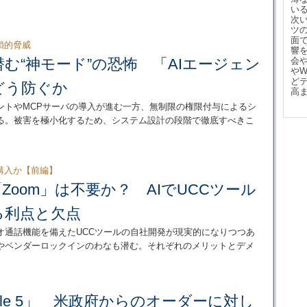
い
次
ツ
面
鎖的脅威
響
む“神モード”の恐怖 「AIエージェン
会
や
ど
どう防ぐか
高
ントやMCPサーバの導入が進む一方、無制限の権限付与によるシ
る。被害を極小化するため、システム設計の段階で徹底すべきこ
購入か【前編】
「Zoom」は不要か？ AIでUCCツール
る利点と欠点
オ通話機能を備えたUCCツールの自社開発が現実的になりつつあ
やベンダーロックインのわなも潜む。それぞれのメリットとデメ
ble 5」 米政府からのオーダーに対し