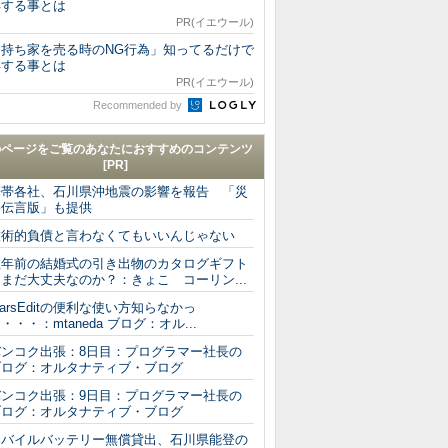
得する事とは
PR(イエウール)
「持ち家を売る時のNG行為」知ってるだけで
得する事とは
PR(イエウール)
Recommended by
のページをご覧のあなたにおすすめのコンテンツ
[PR]
携帯各社、石川県沖地震の影響を報告 「災
害伝言版」も提供
技術的負債と言わなくてもいいんじゃない
数年前の結婚式の引き出物のカタログギフト
まだ大丈夫なのか？：きょこ コーリン...
arsEditの便利な使い方知らなかっ
・・・：mtaneda ブログ：オル...
バンコク出張：8日目：プログラマー社長の
ブログ：オルタナティブ・ブログ
バンコク出張：9日目：プログラマー社長の
ブログ：オルタナティブ・ブログ
モバイルバッテリー無償貸出、石川県能登の