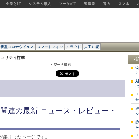
企業とIT
システム導入
マーケ×IT
製造業
電力
スマホ
新型コロナウイルス
スマートフォン
クラウド
人工知能
キュリティ標準
推
O
と
は
サ
関連の最新 ニュース・レビュー・
ッ
を
が集まったページです。