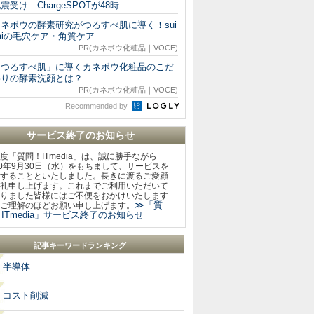
震受け ChargeSPOTが48時...
ネボウの酵素研究がつるすべ肌に導く！sui
aiの毛穴ケア・角質ケア
PR(カネボウ化粧品｜VOCE)
「つるすべ肌」に導くカネボウ化粧品のこだ
わりの酵素洗顔とは？
PR(カネボウ化粧品｜VOCE)
Recommended by
サービス終了のお知らせ
度「質問！ITmedia」は、誠に勝手ながら
20年9月30日（水）をもちまして、サービスを
することといたしました。長きに渡るご愛顧
礼申し上げます。これまでご利用いただいて
りました皆様にはご不便をおかけいたします
≫「質
ご理解のほどお願い申し上げます。
ITmedia」サービス終了のお知らせ
記事キーワードランキング
半導体
コスト削減