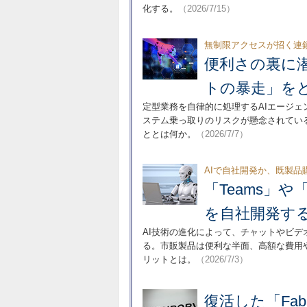
化する。
（2026/7/15）
無制限アクセスが招く連
便利さの裏に潜
トの暴走」を
定型業務を自律的に処理するAIエージェ
ステム乗っ取りのリスクが懸念されてい
ととは何か。
（2026/7/7）
AIで自社開発か、既製品
「Teams」や
を自社開発す
AI技術の進化によって、チャットやビデ
る。市販製品は便利な半面、高額な費用
リットとは。
（2026/7/3）
復活した「Fa