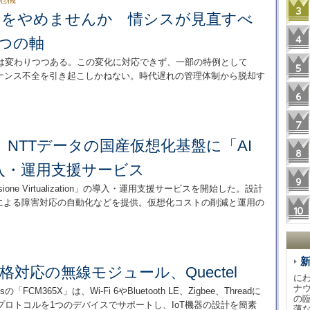
外」をやめませんか 情シスが見直すべ
つの軸
テムは変わりつつある。この変化に対応できず、一部の特例として
バナンス不全を引き起こしかねない。時代遅れの管理体制から脱却す
：
、NTTデータの国産仮想化基盤に「AI
入・運用支援サービス
one Virtualization」の導入・運用支援サービスを開始した。設計
携による障害対応の自動化などを提供。仮想化コストの削減と運用の
4規格対応の無線モジュール、Quectel
に
ナ
utionsの「FCM365X」は、Wi-Fi 6やBluetooth LE、Zigbee、Threadに
の
ロトコルを1つのデバイスでサポートし、IoT機器の設計を簡素
薄