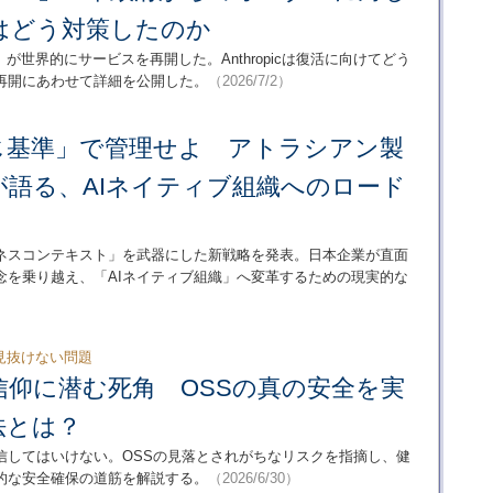
picはどう対策したのか
able 5」が世界的にサービスを再開した。Anthropicは復活に向けてどう
再開にあわせて詳細を公開した。
（2026/7/2）
同じ基準」で管理せよ アトラシアン製
が語る、AIネイティブ組織へのロード
ジネスコンテキスト」を武器にした新戦略を発表。日本企業が直面
念を乗り越え、「AIネイティブ組織」へ変革するための現実的な
見抜けない問題
信仰に潜む死角 OSSの真の安全を実
法とは？
信してはいけない。OSSの見落とされがちなリスクを指摘し、健
的な安全確保の道筋を解説する。
（2026/6/30）