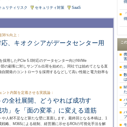
キュリティリスク
セキュリティ対策
SaaS
38％向上：
対応、キオクシアがデータセンター用
こ
採用したPCIe 5.0対応のデータセンター向けNVMe
開発、一部の顧客に対しサンプル出荷を始めた。同社では始めてとなる直
、独自開発のコントローラを採用するなどして高い性能と電力効率を
は
M
た
AIエージェント内製を定着させる実践論：
ントの全社展開、どうやれば成功す
成功」を「面の変革」に変える道筋
トや人材不足など新たな壁に直面します。最終回となる本稿は、1
成戦略、M365による統制、経営層に示せるROIの可視化手法を解