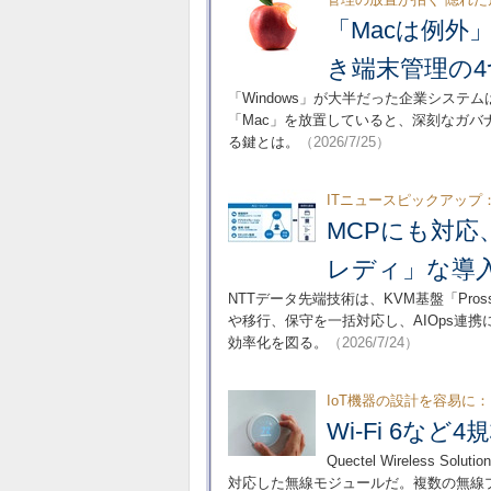
「Macは例
き端末管理の4
「Windows」が大半だった企業シス
「Mac」を放置していると、深刻なガ
る鍵とは。
（2026/7/25）
ITニュースピックアップ
MCPにも対応
レディ」な導
NTTデータ先端技術は、KVM基盤「Prossi
や移行、保守を一括対応し、AIOps連
効率化を図る。
（2026/7/24）
IoT機器の設計を容易に：
Wi-Fi 6など
Quectel Wireless Sol
対応した無線モジュールだ。複数の無線プ