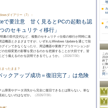
地
カ
s
Windowsダイアリー（7）：
Updateで要注意 甘く見るとPCの起動も認
3つのセキュリティ移行」
ブート証明書の世代交代など、複数のセキュリティ仕様の移行が同時に進
器とさまざまですが、いずれもWindows Updateを通じて段
ログインできなくなったり、周辺機器や業務アプリケーションが
どの仕様変更の影響を受けるのかを把握することが大切です。皆
この
にどう備えるのかを説明できるでしょうか。
（2026/7/30）
20
終了
に御
まい
止まったまま？
が、
問！
バックアップ成功＝復旧完了」は危険
テム障害やデータ消失から完全に復旧できるとは限らない。単な
直結しないのはなぜか。
（2026/7/30）
危機”