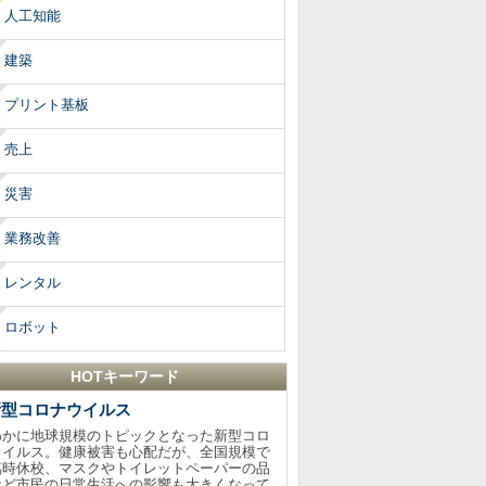
人工知能
建築
プリント基板
売上
災害
業務改善
レンタル
ロボット
HOTキーワード
新型コロナウイルス
わかに地球規模のトピックとなった新型コロ
ウイルス。健康被害も心配だが、全国規模で
臨時休校、マスクやトイレットペーパーの品
など市民の日常生活への影響も大きくなって