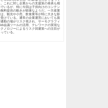
る。これに対し企業からの支援策の発表も相
いでいるが、特に今回は子供向けのコンテン
の無料提供の動きが顕著なようだ。一方産業
では、観光や小売、飲食業等が特に大きな影
を受けている。通常の企業運営においても面
や通勤の場がリスク視され、サーモグラフィ
Web会議ツールの活用、テレワークの実現な
テクノロジーによるリスク回避策への注目が
まっている。