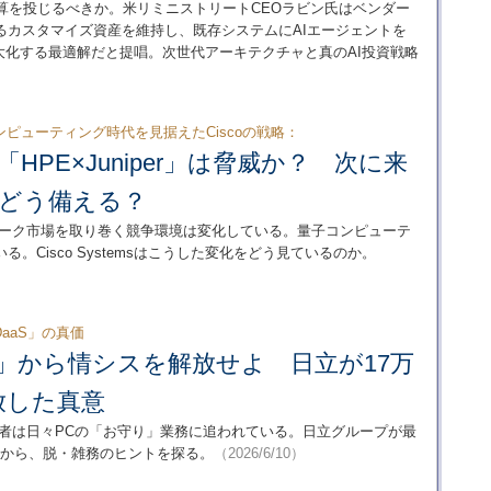
予算を投じるべきか。米リミニストリートCEOラビン氏はベンダー
るカスタマイズ資産を維持し、既存システムにAIエージェントを
最大化する最適解だと提唱。次世代アーキテクチャと真のAI投資戦略
ピューティング時代を見据えたCiscoの戦略：
て「HPE×Juniper」は脅威か？ 次に来
にどう備える？
ットワーク市場を取り巻く競争環境は変化している。量子コンピューテ
。Cisco Systemsはこうした変化をどう見ているのか。
aaS」の真価
」から情シスを解放せよ 日立が17万
放した真意
当者は日々PCの「お守り」業務に追われている。日立グループが最
由から、脱・雑務のヒントを探る。
（2026/6/10）