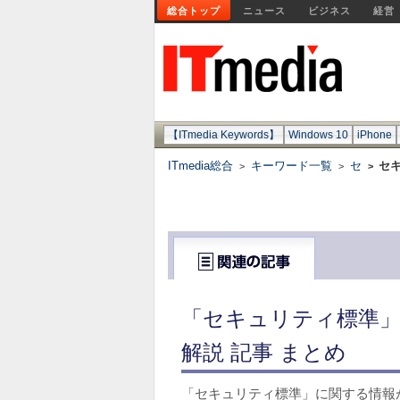
総合トップ
ニュース
ビジネス
経営
【ITmedia Keywords】
Windows 10
iPhone
ITmedia総合
キーワード一覧
セ
セ
>
>
>
「セキュリティ標準」
解説 記事 まとめ
「セキュリティ標準」に関する情報