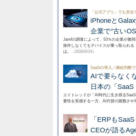
「公式アプリ」でも安全
iPhoneとG
企業で“古いOS
Jamfの調査によって、53％の企業が
操作しなくてもデバイスが乗っ取られる
は。
（2026/6/24）
SaaSの導入／継続判断
AIで要らなく
日本の「SaaS 
エイトレッドが「AI時代に生き残るSaa
要性を実感する一方、AI代替の困難さや
「ERPもSa
CEOが語るAg