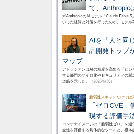
て、Anthro
米AnthropicのAIモデル「Claude F
いった経緯と対策を行ったのか、モデル
AIを「人と
品開発トップ
マップ
アトラシアンはAIの精度を高める「ビ
する部門のサイロ化やセキュリティの懸
道筋を示した。
（2026/6/30）
脆弱性スキャンだけでは
「ゼロCVE」
現する評価手
コンテナイメージの「脆弱性ゼロ」を過
全性を評価する具体的なツールと、根本