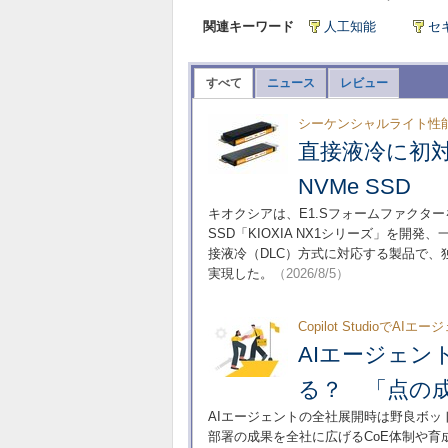
関連キーワード
人工知能
セ
すべて
ニュース
レビュー
シーケンシャルライト性能
直接液冷に初
NVMe SSD
キオクシアは、E1.Sフォームファクターを
SSD「KIOXIA NX1シリーズ」を
接液冷（DLC）方式に対応する製品で
実現した。
（2026/8/5）
Copilot Studioで
AIエージェ
る？ 「点の
AIエージェントの全社展開時は野良ボッ
部署の成果を全社に広げるCoE体制や育