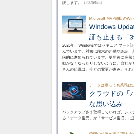
説します。
（2026/8/5）
Microsoft MVP胡田の
Windows 
証も止まる「
2026年、Windowsではセキュア 
んでいます。対象は端末の起動や認証、周辺機
階的に進められています。更新後に突然
動かなくなったりしないように、自社が
さんの組織は、今どの変更が進み、それ
データは戻っても業務は
クラウドの「
な思い込み
バックアップさえ取得していれば、シス
る「データ復元」が「サービス復旧」に
管理の放置が招く“隠れた