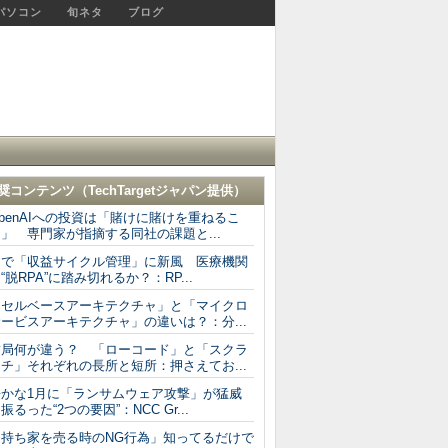
パソコン
旬ネタ
ブログ
奨コンテンツ（
TechTargetジャパン
提供）
penAIへの投資は「賭けに賭けを重ねるこ
」 専門家が指摘する同社の課題と...
AIで「収益サイクル管理」に新風 医療機関
“脱RPA”に踏み切れるか？：RP...
「セルベースアーキテクチャ」と「マイクロ
ービスアーキテクチャ」の違いは？：分...
結局何が違う？ 「ローコード」と「スクラ
チ」それぞれの長所と短所：押さえてお...
静かな1月に「ランサムウェア攻撃」が猛威
振るった“2つの要因”：NCC Gr...
「持ち家を売る時のNG行為」知ってるだけで