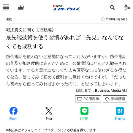
連載
2010年5月14日
堀江貴文に聞く【行動編】
最先端技術を使う習慣があれば「先見」なんてな
くても成功する
携帯電話を使わないと意地になっていた人がいますが、携帯電話
の普及が加速度的に進んだために、公衆電話はどんどん撤去され
ています。すると意地になってた人も否応なしに使わざるを得な
くなる。使ってみて初めて便利さに気付くわけですが、「だった
ら初めから使ってみればよかったのに」と思ってしまいます。
[堀江貴文，Business Media 誠]
PC用表示
関連情報
Share
Post
LINE
Hatena
※本記事はアフィリエイトプログラムによる収益を得ています