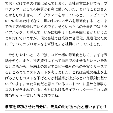
ておくだけでその作業は済んでしまう。会社経営においても、プ
ログラマーとしての気質が有利に働いていた、ということは言え
るかもしれません。プログラマーをやっていると、コンピュータ
の中の世界だけでなく、世の中のシステムを最適化することにま
で考え方が拡張していくのです。そういったものを最近では「ラ
イフハック」と呼んで、いかに効率よく仕事を回せるかというこ
とを指していますが、僕の会社では業務の合理化、最適化のため
に「すべてのプロセスをまず疑え」と社員にいっていました。
分かりやすいところでは、コピー機の最適化として、まずは裏
紙を使う。また、社内資料はすべて白黒で済ませるといった身近
なところから、契約上の規定でコピー機そのものを安くリースす
るところまでコストカットを考えました。これは会社の売上を上
げるよりもコストを下げる方が利益率が上がるという原則に基づ
いています。当たり前だと思っているコストの中に意外と無駄な
コストが含まれている。会社におけるライフハック――これは創
業当初から一貫した考え方ですね。
事業を成功させた自分に、先見の明があったと思いますか？