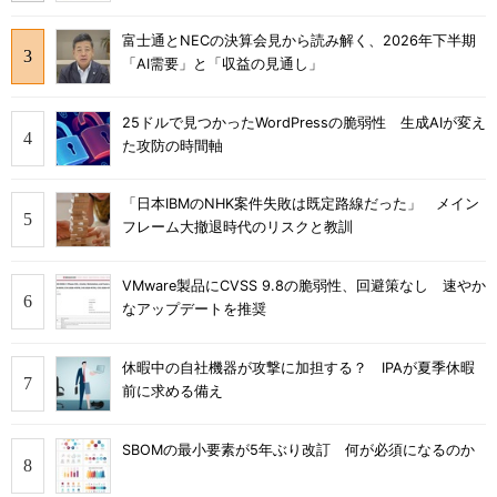
富士通とNECの決算会見から読み解く、2026年下半期
「AI需要」と「収益の見通し」
25ドルで見つかったWordPressの脆弱性 生成AIが変え
た攻防の時間軸
「日本IBMのNHK案件失敗は既定路線だった」 メイン
フレーム大撤退時代のリスクと教訓
VMware製品にCVSS 9.8の脆弱性、回避策なし 速やか
なアップデートを推奨
休暇中の自社機器が攻撃に加担する？ IPAが夏季休暇
前に求める備え
SBOMの最小要素が5年ぶり改訂 何が必須になるのか