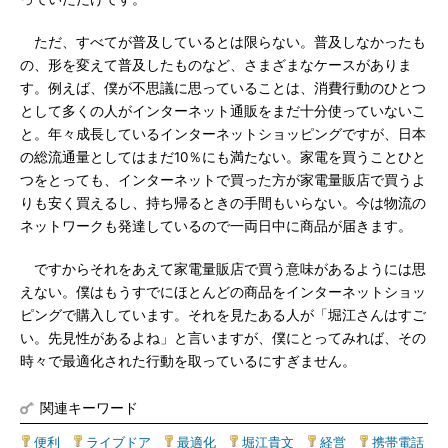
ただ、すべてが普及しているとは限らない。普及しなかったも
の、形を変えて普及したものなど、さまざまなケースがありま
す。例えば、僕が不思議に思っていることは、消費行動のひとつ
として多くの人がインターネット通販をまだ十分使っていないこ
と。年々成長しているインターネットショッピングですが、日本
の総流通量としてはまだ10％にも満たない。家電を買うことひと
つをとっても、インターネットで買った方が家電量販店で買うよ
りも安く買えるし、持ち帰るときの手間もいらない。今は物流の
ネットワークも発達しているので一両日中に商品が届きます。
ですからそれをあえて家電量販店で買う意味があるようには思
えない。僕はもうすでにほとんどの商品をインターネットショッ
ピングで購入しています。それを見たある人が「堀江さんはすご
い。先見性があるよね」と言いますが、僕にとってみれば、その
時々で最適化された行動を取っているにすぎません。
関連キーワード
便利
|
ライブドア
|
最適化
|
堀江貴文
|
経営
|
携帯電話