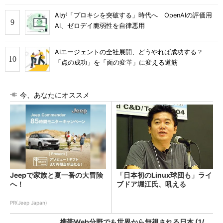
AIが「プロキシを突破する」時代へ OpenAIの評価用
AI、ゼロデイ脆弱性を自律悪用
AIエージェントの全社展開、どうやれば成功する？
「点の成功」を「面の変革」に変える道筋
今、あなたにオススメ
Jeepで家族と夏一番の大冒険
「日本初のLinux球団も」ライ
へ！
ブドア堀江氏、吼える
PR(Jeep Japan)
携帯Web分野でも世界から無視される日本 (1/