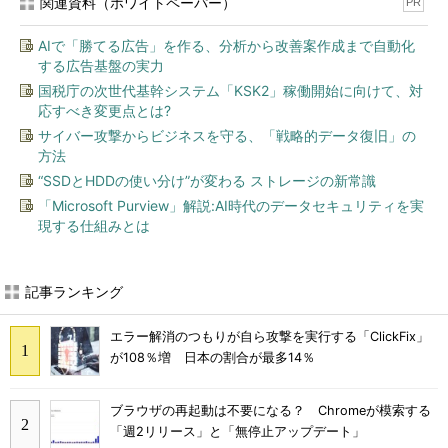
関連資料（ホワイトペーパー）
PR
AIで「勝てる広告」を作る、分析から改善案作成まで自動化
する広告基盤の実力
国税庁の次世代基幹システム「KSK2」稼働開始に向けて、対
応すべき変更点とは?
サイバー攻撃からビジネスを守る、「戦略的データ復旧」の
方法
“SSDとHDDの使い分け”が変わる ストレージの新常識
「Microsoft Purview」解説:AI時代のデータセキュリティを実
現する仕組みとは
記事ランキング
エラー解消のつもりが自ら攻撃を実行する「ClickFix」
が108％増 日本の割合が最多14％
ブラウザの再起動は不要になる？ Chromeが模索する
「週2リリース」と「無停止アップデート」