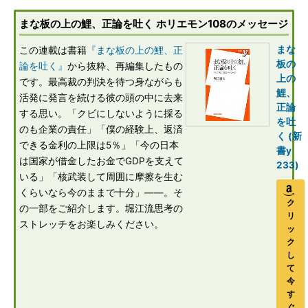
まな板の上の鯉、正論を吐く ホリエモン108のメッセージ
まな
この連載は書籍
『まな板の上の鯉、正
板の
論を吐く』
から抜粋、再編集したもの
上の
です。最高裁の判決を待つ身ながらも
鯉、
活発に発言を続ける彼の頭の中に去来
正論
する思い。「クビにしないように採る
を吐
のも企業の責任」「僕の経験上、返済
く (新
できる金利の上限は5％」「今の日本
書y
は国家が借金したお金でGDPを支えて
233)
いる」「核武装して周囲に摩擦を生む
くらいなら今のままで十分」――。そ
ク
の一部をご紹介します。堀江流思考の
リ
ストレッチをお楽しみください。
ッ
ク
し
て
今
す
ぐ