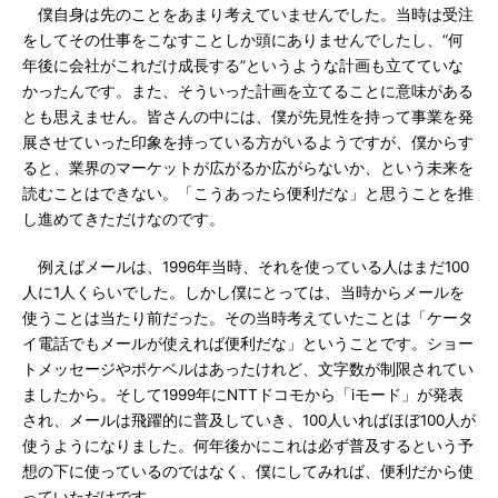
僕自身は先のことをあまり考えていませんでした。当時は受注
をしてその仕事をこなすことしか頭にありませんでしたし、“何
年後に会社がこれだけ成長する”というような計画も立てていな
かったんです。また、そういった計画を立てることに意味がある
とも思えません。皆さんの中には、僕が先見性を持って事業を発
展させていった印象を持っている方がいるようですが、僕からす
ると、業界のマーケットが広がるか広がらないか、という未来を
読むことはできない。「こうあったら便利だな」と思うことを推
し進めてきただけなのです。
例えばメールは、1996年当時、それを使っている人はまだ100
人に1人くらいでした。しかし僕にとっては、当時からメールを
使うことは当たり前だった。その当時考えていたことは「ケータ
イ電話でもメールが使えれば便利だな」ということです。ショー
トメッセージやポケベルはあったけれど、文字数が制限されてい
ましたから。そして1999年にNTTドコモから「iモード」が発表
され、メールは飛躍的に普及していき、100人いればほぼ100人が
使うようになりました。何年後かにこれは必ず普及するという予
想の下に使っているのではなく、僕にしてみれば、便利だから使
っていただけです。