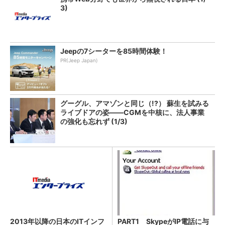
3)
Jeepの7シーターを85時間体験！
PR(Jeep Japan)
グーグル、アマゾンと同じ（!?） 蘇生を試みる
ライブドアの姿――CGMを中核に、法人事業
の強化も忘れず (1/3)
2013年以降の日本のITインフ
PART1 SkypeがIP電話に与