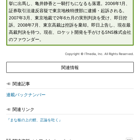
挙に出馬し、亀井静香と一騎打ちになるも落選。2006年1月、
証券取引法違反容疑で東京地検特捜部に逮捕・起訴される。
2007年3月、東京地裁で2年6カ月の実刑判決を受け、即日控
訴。2008年7月、東京高裁は控訴を棄却。即日上告し、現在最
高裁判決を待つ。現在、ロケット開発を手がけるSNS株式会社
のファウンダー。
Copyright © ITmedia, Inc. All Rights Reserved.
関連情報
関連記事
連載バックナンバー
関連リンク
『まな板の上の鯉、正論を吐く』