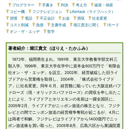
|
プログラマー
|
手書き
|
判決
|
考え方
|
破産・倒産
|
コピー機
|
フジテレビジョン
|
LifeHack（ライフハック）
|
習慣
|
電話
|
不正会計
|
お金
|
買収
|
社名変更
|
コスト削減
|
負債
|
文書作成
|
堀江貴文に聞く
|
iモード
|
オン・ザ・エッヂ
|
哲学
著者紹介：堀江貴文（ほりえ・たかふみ）
1972年、福岡県生まれ。1991年、東京大学教養学部文科三
類入学。1996年、東京大学在学中に資本金600万円で「有限会
社オン・ザ・エッヂ」を設立。2002年、経営破綻した旧ライ
ブドアから営業権を取得し、2004年、「株式会社ライブド
ア」に社名変更。同年６月、経営難に陥っていた大阪近鉄バフ
ァローズ（現・オリックスバファローズ）の買収を申し出たこ
とにより、ライブドアとホリエモンの名前は一躍全国区に。
2005年2月、ライブドアがニッポン放送の株主となり、フジテ
レビとの間でニッポン放送の経営権争奪戦が起こるが、4月に
は両者で和解。フジテレビはライブドアから1400億円でニッ
ポン放送株を買い取った。2005年8月、広島六区から衆議院選