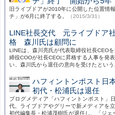
チ」終了 開始から5年
旧ライブドアが2010年に公開した位置情
チ」が6月に終了する。
（2015/3/31）
LINE社長交代 元ライブドア
格 森川氏は顧問に
LINEは、森川亮氏が代表取締役社長CEO
締役COOが社長CEOに昇格する人事を発
い、森川氏から退任の意向を受けたという
ハフィントンポスト日
初代・松浦氏は退任
ブログメディア「ハフィントンポスト」日
代。ライブドアやグリーで新メディアを立
初代編集長・松浦茂樹氏が退任し、「ジェ