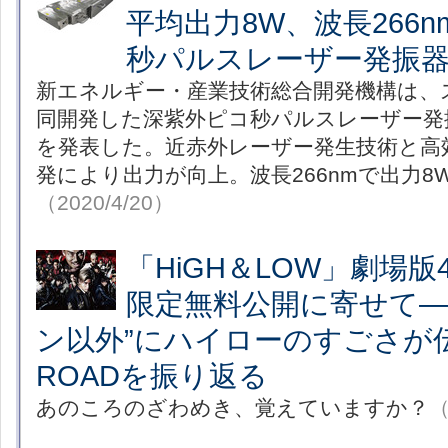
平均出力8W、波長266
秒パルスレーザー発振
新エネルギー・産業技術総合開発機構は、
同開発した深紫外ピコ秒パルスレーザー発振器
を発表した。近赤外レーザー発生技術と高
発により出力が向上。波長266nmで出力8
（2020/4/20）
「HiGH＆LOW」劇場版4
限定無料公開に寄せて――
ン以外”にハイローのすごさが
ROADを振り返る
あのころのざわめき、覚えていますか？
（