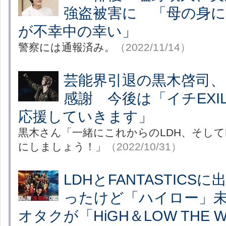
強盗被害に 「母の身
が不幸中の幸い」
警察には通報済み。
（2022/11/14）
芸能界引退の黒木啓司、
感謝 今後は「イチEXI
応援していきます」
黒木さん「一緒にこれからのLDH、そしてE
にしましょう！」
（2022/10/31）
LDHとFANTASTICS
ったけど「ハイロー」
オタクが「HiGH＆LOW THE 