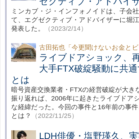
ゼクティブ・アドバイ
ミンカブ・ジ・インフォノイドは、子会
て、エグゼクティブ・アドバイザーに堀江
発表した。
（2023/2/14）
古田拓也「今更聞けないお金とビ
ライブドアショック、
大手FTX破綻騒動に共
とは
暗号資産交換業者・FTXの経営破綻が大き
振り返れば、2006年に起きたライブドア
な経緯だった。今回の事件と16年前の事
とは？
（2022/11/25）
LDH俳優・塩野瑛久、