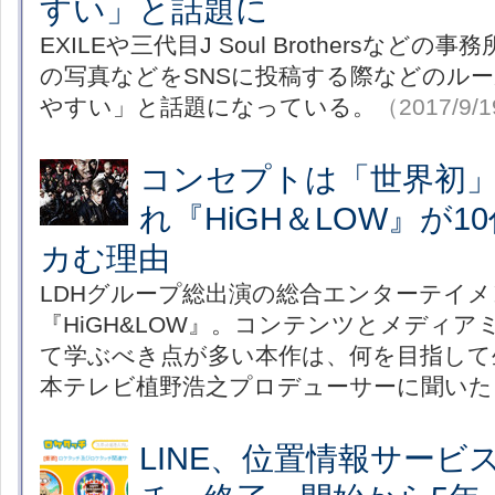
すい」と話題に
EXILEや三代目J Soul Brothersなど
の写真などをSNSに投稿する際などのル
やすい」と話題になっている。
（2017/9/
コンセプトは「世界初
れ『HiGH＆LOW』が
カむ理由
LDHグループ総出演の総合エンターテイ
『HiGH&LOW』。コンテンツとメディ
て学ぶべき点が多い本作は、何を目指して
本テレビ植野浩之プロデューサーに聞いた
LINE、位置情報サービ