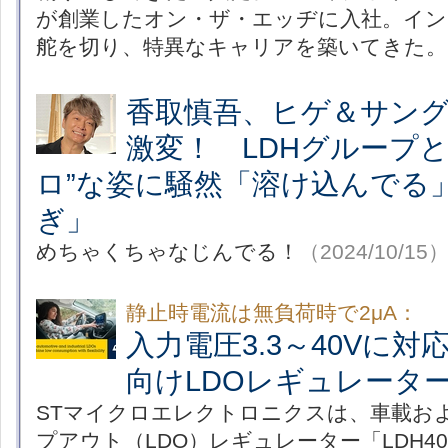
が創業したオン・ザ・エッヂに入社。イン
舵を切り、特異なキャリアを築いてきた。
香取慎吾、ヒゲ＆サン
激変！ LDHグループと
ロ”な姿に騒然「溶け込んでる
ぎ」
めちゃくちゃなじんでる！
（2024/10/15
静止時電流は無負荷時で2μA：
入力電圧3.3～40Vに
向けLDOレギュレータ
STマイクロエレクトロニクスは、車載お
プアウト（LDO）レギュレーター「LDH40