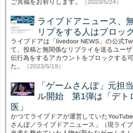
ご冥福をお祈りします。
（2023/5/24）
ライブドアニュース、
リプをする人はブロッ
ライブドアは「livedoor NEWS」の公式T
て、投稿と無関係なリプライを送るユーザ
伝行為をするアカウントをブロックする
た。
（2023/5/19）
「ゲームさんぽ」元担
ル開始 第1弾は「デト
医」
かつてライブドアが運営していたYouTub
さんぽ／ライブドアニュース」（現ライ
当者を務めていた人物が新たなゲームさんぽの