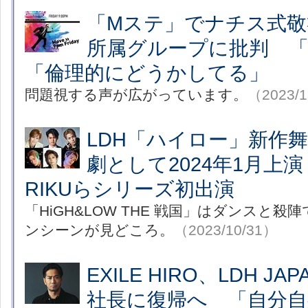
「Mステ」でナチス式敬
所属グループに批判 
「倫理的にどうかしてる」
問題視する声が広がっています。
（2023/1
LDH「ハイロー」新作
劇として2024年1月上
RIKUらシリーズ初出演
「HiGH&LOW THE 戦国」はダンスと
ンシーンが見どころ。
（2023/10/31）
EXILE HIRO、LDH J
社長に復帰へ 「自分