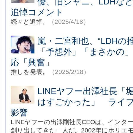
優、旧ジャニ、LDHな
追悼コメント
続々と追悼。
（2025/4/18）
嵐・二宮和也、“LDH
「予想外」「まさかの
応「興奮」
推しを発表。
（2025/2/18）
LINEヤフー出澤社長「
はすごかった」 ライ
影響
LINEヤフーの出澤剛社長CEOは、インタ
創り出してきた一人だ。2002年にホリエ