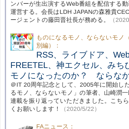
ンバーが生出演するWeb番組を配信する動
運営する。会長はLDH JAPANの森雅貴C
ージェントの藤田晋社長が務める。
（2020
ものになるモノ、ならないモノ（＠
別編）：
RSS、ライブドア、Webli
FREETEL、神エクセル、み
モノになったのか？ ならな
＠IT 20周年記念として、2005年に開始
るモノ、ならないモノ」の筆者、山崎潤一郎
連載を振り返っていただきました。こち
くお願いします！
（2020/5/22）
FAニュース：