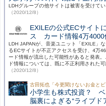
LDHグループの他サイトは被害を受けて
（2020/12/8）
EXILEの公式ECサイ
ス カード情報4万400
LDH JAPANが、音楽ユニット「EXILE
るECサイトが不正アクセスを受け、4万4
ード情報が流出した可能性があると発表。こ
ド情報については、既に不正利用された可
（2020/12/8）
古田拓也「今更聞けないお金とビ
小学生も株式投資？ 
脳裏によぎる“ライブド