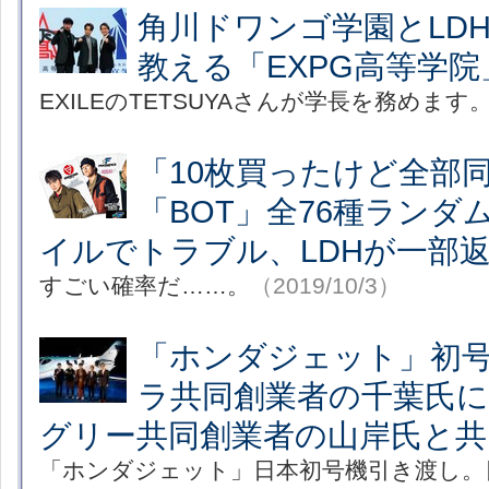
角川ドワンゴ学園とLD
教える「EXPG高等学
EXILEのTETSUYAさんが学長を務めます
「10枚買ったけど全
「BOT」全76種ランダ
イルでトラブル、LDHが一部
すごい確率だ……。
（2019/10/3）
「ホンダジェット」初
ラ共同創業者の千葉氏に
グリー共同創業者の山岸氏と共
「ホンダジェット」日本初号機引き渡し。