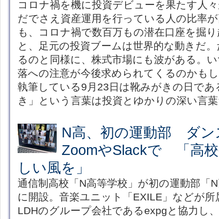
コロナ禍を機に投資デビューを果たす人々
だでさえ資産運用を行っている人の比率が
も、コロナ禍で数百万もの潜在口座を掘り
と、足元の投資ブームは世界的な動きだ。
るのと同様に、株式市場にも波がある。い
落への注意が今後求められてくるのかもし
執筆している9月23日は靴みがきの日で
き」という言葉は投資とゆかりの深い言葉
N高、初の運動部 ダン
ZoomやSlackで 「
しい風を」
通信制高校「N高等学校」が初の運動部「N
に開設。音楽ユニット「EXILE」などが
LDHのグループ会社であるexpgと協力し、Z