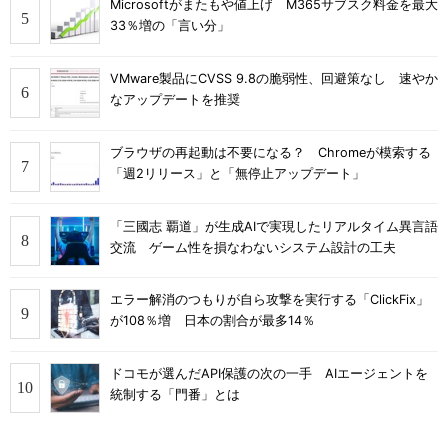
Microsoftがまたもや値上げ M365サブスク料金を最大
33％増の「言い分」
VMware製品にCVSS 9.8の脆弱性、回避策なし 速やか
なアップデートを推奨
ブラウザの再起動は不要になる？ Chromeが模索する
「週2リリース」と「無停止アップデート」
「三國志 覇道」が生成AIで実現したリアルタイム異言語
交流 ゲーム性を損なわないシステム設計の工夫
エラー解消のつもりが自ら攻撃を実行する「ClickFix」
が108％増 日本の割合が最多14％
ドコモが選んだAPI保護の次の一手 AIエージェントを
統制する「門番」とは