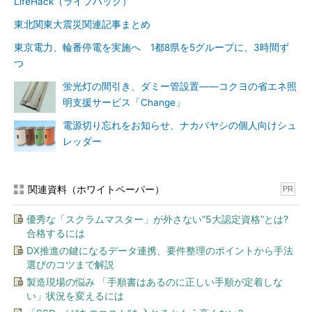
LifeHack（ライフハック）
東北関東大震災関連記事まとめ
東京電力、輪番停電を実施へ 1都8県を5グループに、3時間ず
つ
蛍光灯の間引き、ダミー管設置――コクヨの省エネ照
明支援サービス「Change」
電源切り忘れをお知らせ、ナカバヤシの個人向けシュ
レッダー
関連資料（ホワイトペーパー）
PR
優秀な「スクラムマスター」が外さない“5大認定資格”とは?
合格するには
DX推進の鍵になるデータ連携、要件整理のポイントから手法
選びのコツまで解説
製造現場の悩み 「手順書はあるのに正しい手順が定着しな
い」状況を変えるには