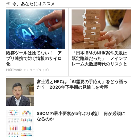
今、あなたにオススメ
既存ツールは捨てない！ ア
「日本IBMのNHK案件失敗は
プリ連携で防ぐ情報のサイロ
既定路線だった」 メインフ
化
レーム大撤退時代のリスクと
教訓
PR(ITmedia エンタープライズ)
富士通とNECは「AI需要の手応え」をどう語っ
た？ 2026年下半期の見通しを考察
SBOMの最小要素が5年ぶり改訂 何が必須に
なるのか