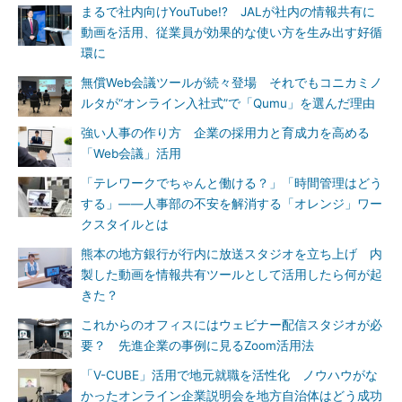
まるで社内向けYouTube!? JALが社内の情報共有に
動画を活用、従業員が効果的な使い方を生み出す好循
環に
無償Web会議ツールが続々登場 それでもコニカミノ
ルタが“オンライン入社式”で「Qumu」を選んだ理由
強い人事の作り方 企業の採用力と育成力を高める
「Web会議」活用
「テレワークでちゃんと働ける？」「時間管理はどう
する」――人事部の不安を解消する「オレンジ」ワー
クスタイルとは
熊本の地方銀行が行内に放送スタジオを立ち上げ 内
製した動画を情報共有ツールとして活用したら何が起
きた？
これからのオフィスにはウェビナー配信スタジオが必
要？ 先進企業の事例に見るZoom活用法
「V-CUBE」活用で地元就職を活性化 ノウハウがな
かったオンライン企業説明会を地方自治体はどう成功