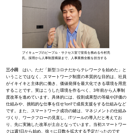
ブイキューブのピープル・サクセス室で室長を務める今村亮
氏。採用から人事制度構築まで、人事業務全般を担当する
三小田
はい。ただ「新型コロナだからテレワークを始めた」と
いうことではなく、スマートワーク制度の本質的な目的は、社員
がイキイキと主体的に働き、価値発揮を最大化できる環境を用意
することです。実はこうした環境を作るべく、3年前から人事制
度改革を進めています。具体的には、役割成果型の等級や評価の
仕組みや、挑戦的な仕事を任せ1on1で成長支援をする仕組みなど
です。また、スマートワーク成功の鍵は、マネジメントの仕組み
づくり、ワークフローの見直し、ITツールの導入だと考えてお
り、先に実施した改革が土台となっています。当初スマートワー
クは週1日から始め、徐々に日数を拡大する予定だったのです