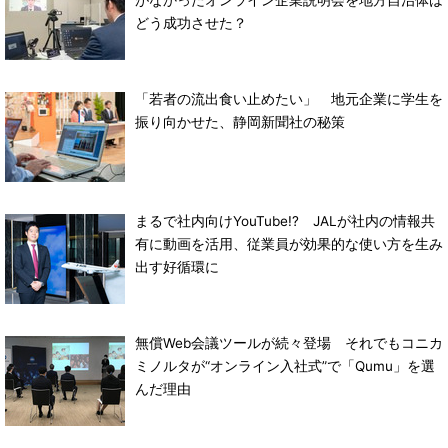
がなかったオンライン企業説明会を地方自治体は
どう成功させた？
「若者の流出食い止めたい」 地元企業に学生を
振り向かせた、静岡新聞社の秘策
まるで社内向けYouTube!? JALが社内の情報共
有に動画を活用、従業員が効果的な使い方を生み
出す好循環に
無償Web会議ツールが続々登場 それでもコニカ
ミノルタが“オンライン入社式”で「Qumu」を選
んだ理由