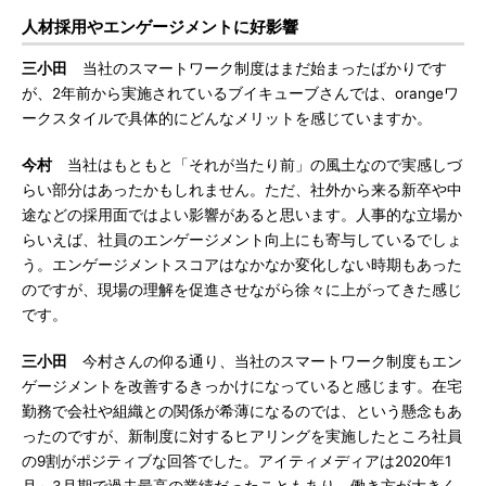
人材採用やエンゲージメントに好影響
三小田
当社のスマートワーク制度はまだ始まったばかりです
が、2年前から実施されているブイキューブさんでは、orangeワ
ークスタイルで具体的にどんなメリットを感じていますか。
今村
当社はもともと「それが当たり前」の風土なので実感しづ
らい部分はあったかもしれません。ただ、社外から来る新卒や中
途などの採用面ではよい影響があると思います。人事的な立場か
らいえば、社員のエンゲージメント向上にも寄与しているでしょ
う。エンゲージメントスコアはなかなか変化しない時期もあった
のですが、現場の理解を促進させながら徐々に上がってきた感じ
です。
三小田
今村さんの仰る通り、当社のスマートワーク制度もエン
ゲージメントを改善するきっかけになっていると感じます。在宅
勤務で会社や組織との関係が希薄になるのでは、という懸念もあ
ったのですが、新制度に対するヒアリングを実施したところ社員
の9割がポジティブな回答でした。アイティメディアは2020年1