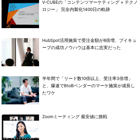
V-CUBEの「コンテンツマーケティング × テクノ
ロジー」 完全内製化1400日の軌跡
HubSpot活用施策で受注金額が8倍増、ブイキュ
ーブの成功ノウハウは基本に忠実だった
半年間で「リード数10倍以上、受注率3倍増」
と、爆速でBtoBベンダーのマーケ施策が成長し
たワケ
Zoomミーティング 最安値に挑戦