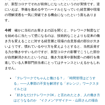
が、新型コロナでそれが前倒しになったというのが実情です。逆
にいえば、準備を進める中でハードルとなっていた経営層や現場
の理解浸透を一気に突破できる機会になったという面もありま
す。
今村
確かに当社のお客さまの話を聞くと、テレワーク制度など
を始めるに当たって壁になるのは、技術的なことよりも従来の働
き方を変えることに対する経営層と現場の合意形成の部分が大き
いようです。慣れているやり方を変えようとすると、当然反発す
る力が働きやすいものですが、新型コロナの影響でこうした部分
が自然解消されたというのは、働き方改革や新制度への移行を推
進している人事部門担当者にとってはチャンスといえるかもしれ
ません。
「テレワークでちゃんと働ける？」「時間管理はどうす
る」――人事部の不安を解消する「オレンジ」ワークスタ
イルとは
「好きなだけテレワークOK」と言われたとき、人の働き方
はどうなるのか “イクメン”デザイナー・山田さんの場合