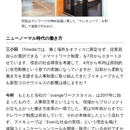
対談はテレワークやWeb会議に適した「テレキューブ」を利
用して遠隔で行われた
ニューノーマル時代の働き方
三小田
ITmediaでは、働く場所をオフィスに限定せず、従業員
自らが選択できる「スマートワーク制度」を7月からスタートさ
せています。現在の社会環境を考慮して、4月から年内は原則的
に在宅勤務という形での実施になっていますが、以前から柔軟な
働き方を支援する人事制度に取り組んできたブイキューブさんで
も新型コロナウイルスの影響は感じますか？
今村
もともと当社の「orangeワークスタイル」は2017年に始
まったもので、人事部主導というよりも、現場からプロジェクト
が立ち上がった働き方改革の一環でした。実は10年前からすでに
テレワーク制度は存在していて、それが本格化したという流れで
す。ブイキューブは「Evenな社会の実現」という理念を掲げ、
遠隔コミュニケーションツールを開発・販売している会社ですか