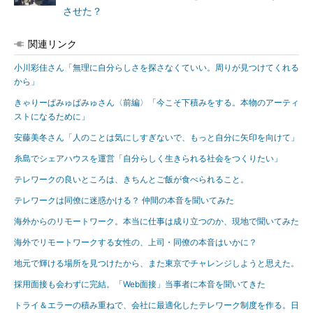
させた？
関連リンク
小川彩佳さん「無理に自分らしさを探さなくていい。周りが見つけてくれる
から」
きゃりーぱみゅぱみゅさん〈前編〉「今こそ下積みをする。本物のアーティ
ストになるために」
安藤美冬さん「人のことは気にしすぎないで、もっと自分に矢印を向けて」
糸島でシェアハウスを運営「自分らしく生きられる社会をつくりたい」
テレワークの良いところは、きちんとご飯が食べられること。
テレワークは同僚に迷惑かける？ 仲間の本音を聞いてみた
海外からのリモートワーク。本当に仕事は成り立つのか、現地で聞いてみた
海外でリモートワークする女性の、上司・同僚の本音はいかに？
地元で輝ける場所を見つけたから、また東京でチャレンジしようと思えた。
採用面接も会わずに完結。「Web面接」当事者に本音を聞いてきた
トライ＆エラーの積み重ねで、会社に最適化したテレワーク制度を作る。日