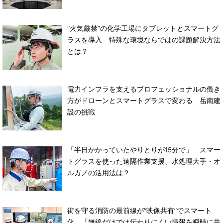
“火気厳禁”の化学工場にタブレットとスマートグ
ラスを導入 特殊な環境ならではの課題解決方法
とは？
電力インフラを支えるプロフェッショナルの働き
方がドローンとスマートグラスで変わる 岳南建
設の挑戦
「半日かかっていたやりとりが15分で」 スマー
トグラスを使った遠隔作業支援、水処理大手・オ
ルガノの活用法は？
街を守る消防の最前線が“映像共有”でスマート
化 「無線だけでは伝わりにくい情報を瞬時に共