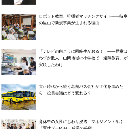
ロボット教室、狩猟者マッチングサイト――岐阜
の里山で新規事業が生まれる理由
「テレビの向こうに同級生がおる！」――児童は
わずか数人、山間地域の小学校で「遠隔教育」が
実現したわけ
大正時代から続く老舗バス会社がIT化を進めた
ら 役員会議はどう変わる？
育休中の女性にじわり浸透 マネジメント学ぶ
「育休プチMBA」成長の秘密