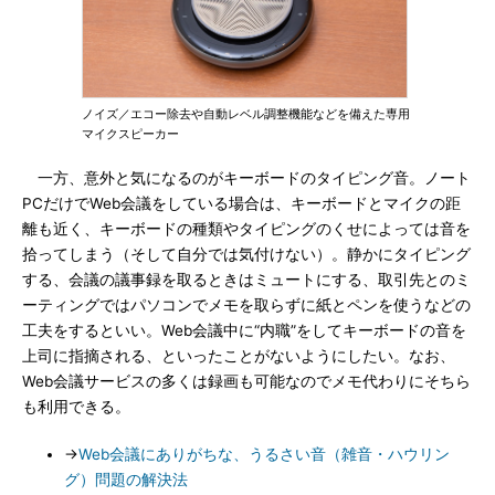
ノイズ／エコー除去や自動レベル調整機能などを備えた専用
マイクスピーカー
一方、意外と気になるのがキーボードのタイピング音。ノート
PCだけでWeb会議をしている場合は、キーボードとマイクの距
離も近く、キーボードの種類やタイピングのくせによっては音を
拾ってしまう（そして自分では気付けない）。静かにタイピング
する、会議の議事録を取るときはミュートにする、取引先とのミ
ーティングではパソコンでメモを取らずに紙とペンを使うなどの
工夫をするといい。Web会議中に“内職”をしてキーボードの音を
上司に指摘される、といったことがないようにしたい。なお、
Web会議サービスの多くは録画も可能なのでメモ代わりにそちら
も利用できる。
→
Web会議にありがちな、うるさい音（雑音・ハウリン
グ）問題の解決法