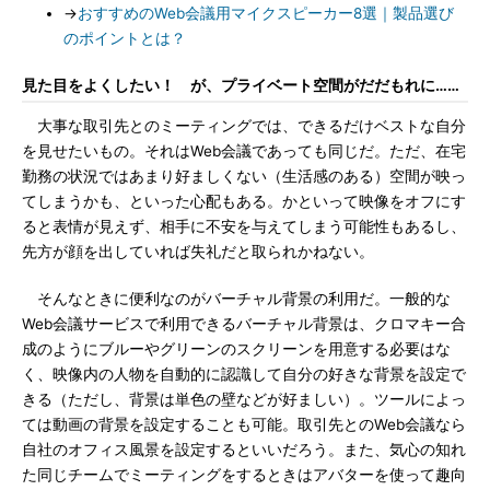
→
おすすめのWeb会議用マイクスピーカー8選｜製品選び
のポイントとは？
見た目をよくしたい！ が、プライベート空間がだだもれに……
大事な取引先とのミーティングでは、できるだけベストな自分
を見せたいもの。それはWeb会議であっても同じだ。ただ、在宅
勤務の状況ではあまり好ましくない（生活感のある）空間が映っ
てしまうかも、といった心配もある。かといって映像をオフにす
ると表情が見えず、相手に不安を与えてしまう可能性もあるし、
先方が顔を出していれば失礼だと取られかねない。
そんなときに便利なのがバーチャル背景の利用だ。一般的な
Web会議サービスで利用できるバーチャル背景は、クロマキー合
成のようにブルーやグリーンのスクリーンを用意する必要はな
く、映像内の人物を自動的に認識して自分の好きな背景を設定で
きる（ただし、背景は単色の壁などが好ましい）。ツールによっ
ては動画の背景を設定することも可能。取引先とのWeb会議なら
自社のオフィス風景を設定するといいだろう。また、気心の知れ
た同じチームでミーティングをするときはアバターを使って趣向