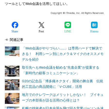
ツールとしてWeb会議を活用してほしい。
Copyright © ITmedia, Inc. All Rights Reserved.
Share
Post
LINE
Hatena
関連記事
「Web会議がやりづらい……」は専用ハードで解決で
きる！ 利用シーン別にカメラ＆マイクのオススメモ
デルを紹介
取引先へもWeb会議を勧める“先進企業”が提案する
「新時代の顧客コミュニケーション」
G20の記念品「博多織ネクタイ」開発の舞台裏 伝統
的工芸品の商品開発に「V-CUBE」活用
地方でのテレワークはメリットしかない！ ブイキュ
ーブの本部長が語る活用の心得とは？
札幌の技術者が日本全国を飛び回る営業パーソンを遠