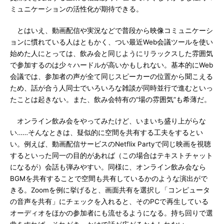
ミュニケーションの活性化が期待できる。
とはいえ、動画配信や実況などで普段から映像コミュニケーシ
ョンに慣れている人はともかく、つい最近Web会議ツールを使い
始めた人にとっては、飲み会と同じようにリラックスした雰囲気
で参加するのは少々ハードルが高いかもしれない。基本的にWeb
会議では、参加者の声が全て同じスピーカーの位置から聞こえる
ため、話が合う人同士でいろいろな雑談が同時並行で進むといっ
たことは起きない。また、飲み会特有の“場の雰囲気”も希薄だ。
オンライン飲み会をやってみたけど、いまいち盛り上がらな
い……そんなときは、疑似的に空間を共有する工夫をするとい
い。例えば、動画配信サービスのNetflix Partyで同じ映画を視聴
するといった同一の目的があれば（この場合はテキストチャット
になるが）会話も弾みやすい。同様に、オンライン飲み会なら
BGMを共有することで空間も共有しているかのような演出がで
きる。Zoomを例に挙げると、画面共有を選択し「コンピュータ
の音声を共有」にチェックを入れると、そのPCで再生している
オーディオをほかの参加者にも流せるようになる。持ち回りで選