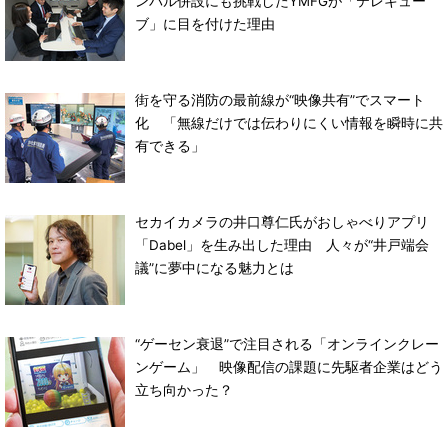
ンバル併設にも挑戦したYMFGが「テレキュー
ブ」に目を付けた理由
街を守る消防の最前線が“映像共有”でスマート
化 「無線だけでは伝わりにくい情報を瞬時に共
有できる」
セカイカメラの井口尊仁氏がおしゃべりアプリ
「Dabel」を生み出した理由 人々が“井戸端会
議”に夢中になる魅力とは
“ゲーセン衰退”で注目される「オンラインクレー
ンゲーム」 映像配信の課題に先駆者企業はどう
立ち向かった？