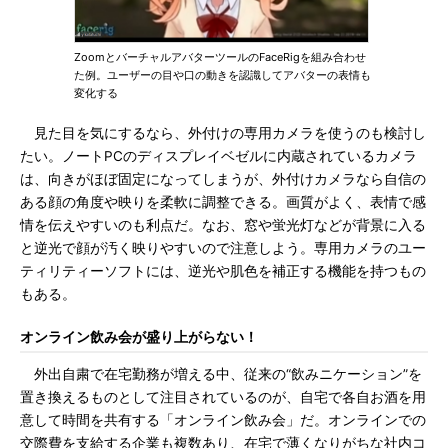
ZoomとバーチャルアバターツールのFaceRigを組み合わせ
た例。ユーザーの目や口の動きを認識してアバターの表情も
変化する
見た目を気にするなら、外付けの専用カメラを使うのも検討し
たい。ノートPCのディスプレイベゼルに内蔵されているカメラ
は、向きがほぼ固定になってしまうが、外付けカメラなら自信の
ある顔の角度や映りを柔軟に調整できる。画質がよく、表情で感
情を伝えやすいのも利点だ。なお、窓や蛍光灯などが背景に入る
と逆光で顔が汚く映りやすいので注意しよう。専用カメラのユー
ティリティーソフトには、逆光や肌色を補正する機能を持つもの
もある。
オンライン飲み会が盛り上がらない！
外出自粛で在宅勤務が増える中、従来の“飲みニケーション”を
置き換えるものとして注目されているのが、自宅で各自お酒を用
意して時間を共有する「オンライン飲み会」だ。オンラインでの
交際費を支給する企業も複数あり、在宅で薄くなりがちな社内コ