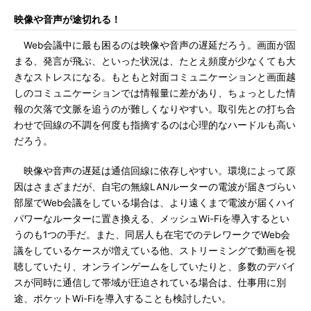
映像や音声が途切れる！
Web会議中に最も困るのは映像や音声の遅延だろう。画面が固
まる、発言が飛ぶ、といった状況は、たとえ頻度が少なくても大
きなストレスになる。もともと対面コミュニケーションと画面越
しのコミュニケーションでは情報量に差があり、ちょっとした情
報の欠落で文脈を追うのが難しくなりやすい。取引先との打ち合
わせで回線の不調を何度も指摘するのは心理的なハードルも高い
だろう。
映像や音声の遅延は通信回線に依存しやすい。環境によって原
因はさまざまだが、自宅の無線LANルーターの電波が届きづらい
部屋でWeb会議をしている場合は、より遠くまで電波が届くハイ
パワーなルーターに置き換える、メッシュWi-Fiを導入するとい
うのも1つの手だ。また、同居人も在宅でのテレワークでWeb会
議をしているケースが増えている他、ストリーミングで動画を視
聴していたり、オンラインゲームをしていたりと、多数のデバイ
スが同時に通信して帯域が圧迫されている場合は、仕事用に別
途、ポケットWi-Fiを導入することも検討したい。