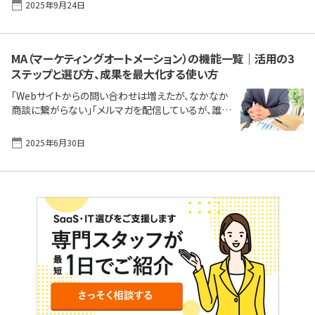
2025年9月24日
ングオートメーション）ツールが、企業の競争力を左右
の製品 [&hellip;]
する重要な要素となっています。 MAツールは、顧客一
人ひとりの行動や興味関心に合わせた最適なコミュ
ニケーションを可能にし、マーケティング活動の質と効
MA（マーケティングオートメーション）の機能一覧｜活用の3
率を飛躍的に向上させます。しかし、多くの製品が市場
ステップと選び方、成果を最大化する使い方
に存在する中で、自社の課題に最適なツールを選ぶこ
とは容易ではありません。 本記事では、実際にMAツ
「Webサイトからの問い合わせは増えたが、なかなか
ールを導入したユーザーからの高い評価を得ている
商談に繋がらない」「メルマガを配信しているが、誰が
製品の2025年9月現在の満足度ランキングをご紹介
本当に興味を持ってくれているのか把握できない」「営
します。それ [&hellip;]
業部門からは『もっと確度の高い見込み客が欲しい』
2025年6月30日
と言われる」。こうした課題は、多くの企業のマーケテ
ィング・営業活動における共通の悩みではないでしょ
うか。 MA（マーケティングオートメーション）は、このよ
うな課題を解決し、マーケティング活動を自動化・効
率化するための強力なツールです。 本記事では、「MA
にはどんな機能があるの？」という基本的な疑問か
ら、「その機能をどう活用すれば成果に繋がるのか？」
という実践的な問いまで、マーケティングのプロセス
に沿 [&hellip;]