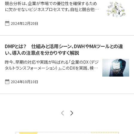
撰んでいるのか」を確認し、この上でMAツールのビジ
競合分析は、企業が市場での優位性を確保するため
ネスメリットと選定ポイントを解説していきます。あな
に欠かせないビジネスプロセスです。自社と競合他社
たの会社とビジネスに適するMAツールを見つけるた
の戦略を比較し、新たなビジネスチャンスを見つける
めの一助となれば幸いです。 無料でIT製品選びをお
ためには、体系的な分析が必要です。この記事では、
2024年12月20日
[&hellip;]
IT製品を活用して競合分析を行う基礎として、競合他
社の特定方法や情報収集、効果的なフレームワークを
使った分析手順を分かりやすく解説します。 無料でIT
製品選びをお手伝いします 御社に合ったIT製品・サ
DMPとは？ 仕組みと活用シーン、DWHやMAツールとの違
ービス・会社を厳選してご提案します。お気軽にご依頼
い、導入の注意点を分かりやすく解説
ください！ 製品探しを依頼する 競合分析の目的競合
昨今、早期の対応や実践が叫ばれる「企業のDX（デジ
分析における重要な視点競合分析の手順競合分析に
タルトランスフォーメーション）」。このDXを実践、検討
使えるフレームワーク競合分析を高度化したいニー
していく中でよく登場する「聞き慣れない単語／略語」
ズにも強く有効、M [&hellip;]
から、IT製品の活用において「実はあまり理解してい
2024年10月10日
なかったかもしれない用語／略語」「これから使って
いくかもしれない言葉」をピックアップし、サクッと解
説します。今回は「DMP（Data Management
Platform）」です。 DMP（Data Management
Platform）とは？DMPの種類DMPの活用シーンDMP
と、DWHやMAツール、CRMとの違いDMPのメリット
DMP導入の注意点DMPと連携性が高い／DMPの機
能も含む [&hellip;]