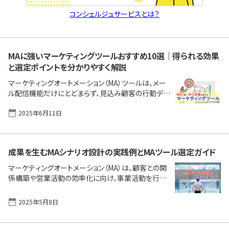
コンシェルジュサービスとは？
MAに強いマーケティングツールおすすめ10選｜得られる効果
と選定ポイントを分かりやすく解説
マーケティングオートメーション（MA）ツールは、メー
ル配信機能だけにとどまらず、見込み顧客の行動デー
タを起点としたスコアリング、シナリオ自動化、Web行
動解析などを通じて、マーケティング施策全体の最適
2025年6月11日
化を実現する統合型ツールです。SaaS型製品を中心
に導入ハードルも大きく下がったこと、そして無料版の
提供やAIのような流行機能の進化などとともに、導入
成果を生むMAシナリオ設計の実践例とMAツール選定ガイド
によって成果を出す企業が急増しています。ただし真
に効果を得るには「導入目的の明確化」「PoC（概念実
マーケティングオートメーション（MA）は、顧客との関
証）の実施」「社内の運用体制の整備」といった準備も
係構築や営業活動の効率化に向け、事業活動を行う
不可欠です。 この記事では主に、中小企業や中小規模
あらゆる企業に重要と位置付けられる概念およびIT
のBtoB事業を行う企業を対象に「初めてのMAツー
ツールです。特に、MAの「シナリオ設計」は、見込み顧
2025年5月8日
[&hellip;]
客（リード）を育成し、最終的な成果につなげるための
起点としてマーケティング担当者が実践すべき重要