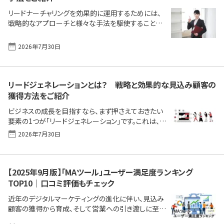
リードナーチャリングを効果的に運用するためには、
戦略的なアプローチと様々な手法を駆使することが
重要です。ここでは、リードナーチャリングの効果を最
大化するための5つの具体的な手法を紹介します。 リ
2026年7月30日
ードナーチャリングとは？リードナーチャリングの流れ
リードナーチャリングを理解して効果的に運用しまし
ょう リードナーチャリングとは？ リードナーチャリング
は、見込み客（リード）との関係を深め、購買意欲を高
リードジェネレーションとは？ 戦略と効果的な見込み顧客の
めるための戦略的なマーケティングプロセスです。 似
獲得方法をご紹介
た言葉として「リードジェネレーション」があります。リ
ビジネスの成長を目指すなら、まず押さえておきたい
ードジェネレーションは、リード（潜在顧客）の発掘や
要素の1つが「リードジェネレーション」です。これは、見
獲得を目的とした活動です。一方で、リードナーチャリ
込み顧客を効果的に獲得し、育成するための一連の
ン [&hellip;]
2026年7月30日
プロセスであり、売上を左右する重要な要素です。本
記事では、具体的な手法や戦略を通じて、リードジェ
ネレーションの成功と見込み顧客を獲得する方法を
詳しく解説します。 ビジネス成長の鍵となるリードジェ
【2025年9月版】「MAツール」ユーザー満足度ランキング
ネレーションとは効果的なリードジェネレーションの手
TOP10｜口コミ評価もチェック
法リードジェネレーションの評価方法リードジェネレー
近年のデジタルマーケティングの進化に伴い、見込み
ションの成果増に向け、適切な機能を備えるSFA導入
顧客の獲得から育成、そして営業への引き渡しに至る
と活用の計画を ビジネス成長の鍵となるリードジェネ
までのプロセスを自動化・効率化するMA（マーケティ
レーションとは リードジェネレーションは、企業が自社