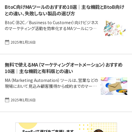
な工程です。 本記事では、MAシナリオ設計の基本から
具体的な活用例を解説し、併せておすすめのMAツー
BtoC向けMAツールのおすすめ10選｜主な機能とBtoB向け
ルをご紹介します。これからMAを導入・活用しようと
との違い、失敗しない製品の選び方
考えている企業のマーケティング担当者や営業担当
BtoC（B2C／Business to Customer）向けビジネス
者の方々にとって有益な情報となれば幸いです。 機能
のマーケティング活動を効率化するMAツールについ
で比較「MA（マーケティングオートメーション）ツール」
て、基本的な情報や主な機能、具体的な製品などを紹
おすす [&hellip;]
介します。MAツールは「より効果的なマーケティング
2025年1月16日
活動を行いたい」「顧客満足度を高めたい」「メッセー
ジの開封率や広告の閲覧数などを分析できるように
したい」といった課題を解決したい人におすすめです。
導入時に気を付けたいポイントも解説しているので、
無料で使えるMA（マーケティングオートメーション）おすすめ
ぜひ参考にしてください。 BtoC向けMAツールとは？
10選｜主な機能と有料版との違い
BtoC向けMAツールの主な機能BtoC向けMAツール
MA（Marketing Automation）ツールは、営業などの
の選び方／機能のチェックポイントBtoC向けMAツー
現場において見込み顧客獲得から成約までのマーケ
ルおすすめ10選BtoC向け [&hellip;]
ティング業務を自動化し、マーケティング活動そのも
のを効率化するIT製品です。MAツールには国産のも
2025年1月16日
のから海外製品まで多くの種類、製品があります。 「導
入を検討しているが、自社に合うツールかどうか不安
がある」「まずはお試しで使ってみたい」というマーケ
ティング担当者から声が上がっている企業もあるでし
ょう。この記事では、MAの基本から、導入メリットと選