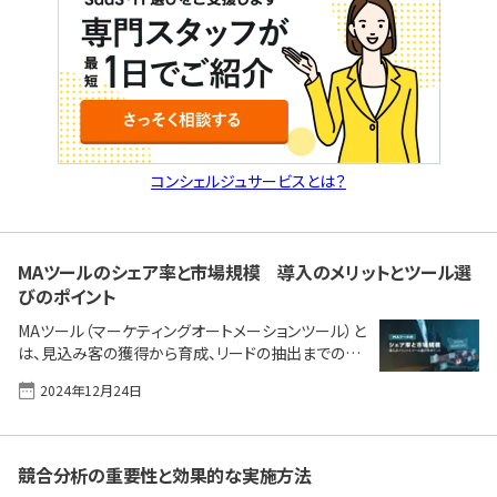
定方法、そして無料で始められるMAツールを厳選し
てご紹介します。 無料でIT製品選びをお手伝いします
御社に合ったIT製品・サービス・会社 [&hellip;]
コンシェルジュサービスとは？
MAツールのシェア率と市場規模 導入のメリットとツール選
びのポイント
MAツール（マーケティングオートメーションツール）と
は、見込み客の獲得から育成、リードの抽出までの一
連のマーケティング活動を自動化しするIT製品です。
2024年12月24日
B2B（企業対企業）、B2C（企業対個人）いずれのマー
ケティングでも広く利用されており、企業のマーケティ
ングにおいてなくてはならない存在となっています。
本記事では、MAツールの市場規模とシェア率から「な
競合分析の重要性と効果的な実施方法
ぜ多くの企業が導入を進めているのか。どんな製品を