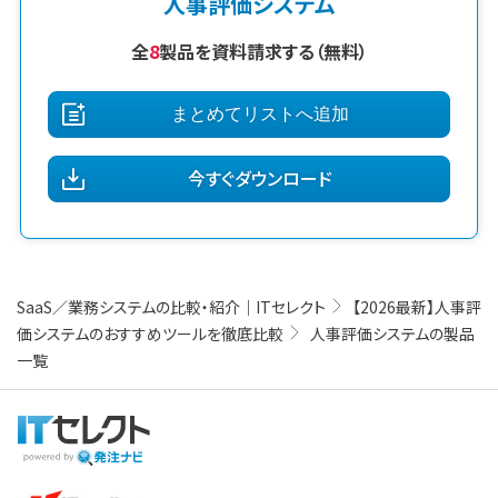
人事評価システム
い会社でも人事評価の確実な運用が実現できるように、運用開
勤怠管理をデジタル化
始後も「評価マイスター」が企業をサポート。この評価マイスター
One人事［勤怠］では従業員の出退勤情報や勤務データをペー
全
8
製品を資料請求する（無料）
は、筆記試験・商品説明・プレゼン審査など厳しい認定試験をク
パーレス化。さまざまな働き方に合わせた勤務シフトを提供する
リアした者だけが担当できるプロ人材です。
ことで、柔軟な勤怠管理の実現が可能です。バラバラな勤怠ツー
ルを集約し、管理コストも大幅に削減できます。
まとめてリストへ追加
給与計算をより速く簡単に
One人事［給与］は労務・勤怠・給与データを元に、システム内で
今すぐダウンロード
年間の一連業務を自動計します。必要な帳票も自動で出力しま
すので、給与計算担当者の手間や作業ミスを削減できます。
人事評価が強いタレントマネジメント
One人事［タレントマネジメント］は各社員の能力を最大限に引
き出し、組織の成果を高めます。人事評価・KPI設定、人材育成、
SaaS／業務システムの比較・紹介｜ITセレクト
【2026最新】人事評
人材配置・スキル管理など、人事業務を効率的にサポート。また
価システムのおすすめツールを徹底比較
人事評価システムの製品
労務・勤怠管理や給与計算システムにもシームレスに連携しま
一覧
す。
タレントマネジメント×生成AI、1ユーザー100円から
「ChatGPT」を活用
One人事［ChatGAI］では、独自のデータやナレッジなどのPDF
やテキストファイルをアップロードするだけで、簡単に自己解決