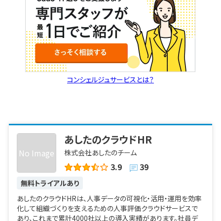
でマップが大きくなっても、自分の目標に関連するカードだけを
フィルタリングして見ることができます。
目標進捗をワンクリックで
ホーム画面のチェックインのボタンを押すだけで、担当するOKR
の数値更新ができます。自分の目標だけを一括更新できるほか、
OKRが更新されれば利用しているチャットツールへ自動的に通
知が送られるので、確認も簡単にできます。OKRに必要なのは高
コンシェルジュサービスとは？
い頻度での目標進捗確認とアクションプランの策定、実行です
が、プラットフォームにアクセスすれば、それらが瞬時に把握でき
ます。
1on1ミーティングを効率化
1on1を頻繁に行う相手を一覧化できるので、前回いつ実施した
あしたのクラウドHR
か、次回のスケジュールが設定されているのかすぐに分かるの
No Image
株式会社あしたのチーム
で、実施忘れを防げます。スケジュールの作成は、ユーザー選択
と日時、会議URLを指定するだけなので、スケジューリングの手
3.9
39
間を効率化できます。話したいことの事前共有も可能。1on1の会
無料トライアルあり
話内容は共同編集機能を使って、同じ画面にメモし合うことがで
きます。これにより、会話の中での認識違いをなくし、適切な相互
あしたのクラウドHRは、人事データの可視化・活用・運用を効率
理解を促します。
化して組織づくりを支えるための人事評価クラウドサービスで
あり、これまで累計4000社以上の導入実績があります。社員デ