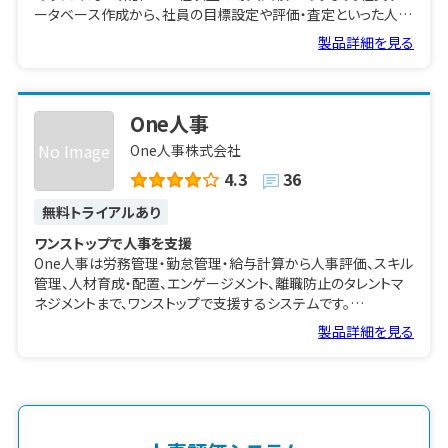
ータベース作成から、社員の目標設定や評価・査定といった人事
評価の運用を一元管理できます。
製品詳細を見る
長年蓄積されたビッグデータを応用して実現した、AI による「目
標添削機能」「評価者モニタリング機能」などの独自技術で人事
評価の課題解決を実現します。「給与シミュレーション機能」を用
One人事
いた評価と給与の適切な調整も可能です。
No Image
One人事株式会社
＜あしたのクラウドHRの特徴＞
4.3
36
現在の評価制度を再現可能
無料トライアルあり
これまで4000社以上に導入され対応してきたカスタマイズ性の
高さが特長であり、自社の既存の評価制度をそのまま再現でき
ワンストップで人事を支援
ます。
One人事は労務管理・勤怠管理・給与計算から人事評価、スキル
管理、人材育成・配置、エンゲージメント、離職防止のタレントマ
人事評価業務の負担を軽減
ネジメントまで、ワンストップで支援するシステムです。
あしたのクラウドHRは使いやすいインタフェースを備え、データ
製品詳細を見る
集計・期日管理・給与通知を始めとする評価業務を自動化。人事
労務管理をペーパーレスにして効率化
担当者の評価業務負荷を軽減します。
One人事［労務］は従業員情報を収集し、手続申請から年末調整
までのデータを一元管理します。業務のペーパーレス化により、
人事評価のプロが万全のサポート
担当者を煩雑な手作業から解放。手間・工数を大幅に削減する
導入前に、人事評価制度の見直しに関するアドバイスを受けるこ
ことで、人事労務業務の効率化を実現します。
とも可能です。人事部がない会社や人事専任のご担当者がいな