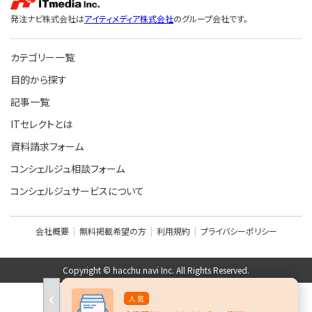
型FAQ機能を作成できます。人事業務の効率化と従業員満足度
の向上に貢献するシステムです。
発注ナビ株式会社は
アイティメディア株式会社
のグループ会社です。
公務員準拠に対応した人事給与パッケージ
カテゴリー一覧
One人事［Public］は、公的機関が必要とする機能を標準機能と
して提供。導入機関独自の制度・機能に対しては、パッケージで
目的から探す
保有している全データをユーザーが自由に加工可能な自由条
記事一覧
件検索機能を搭載することで費用低減を実現しています。
ITセレクトとは
資料請求フォーム
コンシェルジュ相談フォーム
コンシェルジュサービスについて
会社概要
無料掲載希望の方
利用規約
プライバシーポリシー
Copyright © hacchu navi Inc. All Rights Reserved.
人 気