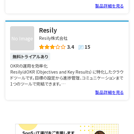
製品詳細を見る
国内トップクラスの360度フィードバック運用実績
CBASEのサービス「CBASE 360°」は大手企業を中心に、年間10
万人を超える対象者にフィードバックを提供しています。
Resily
システム提供だけでなく、経験豊富なチームが実務をサポート
No Image
Resily株式会社
事前準備から実行までの一連の運用を導入スタッフが伴走して
サポート。運用負荷を最小限にしながら効率的に施策を実施で
3.4
15
きます。
無料トライアルあり
導入企業の組織課題に合わせてユニークな施策をご提案
OKRの運用を効率化
豊富な360度フィードバックの活用実績をもとに、組織課題解決
ResilyはOKR（Objectives and Key Results）に特化したクラウ
に向けてユニークな施策をご提案いたします。
ドツールです。目標の設定から進捗管理、コミュニケーションまで
1つのツールで完結できます。
製品詳細を見る
ツリーを使って簡潔に表示
OKRをカード・ツリー形式で見える化するので、会社が今どこに
向かっているかが一目で分かるようになります。目標の進捗状況
をゲージで直感的に把握できるため、今注力すべきKRの把握に
役立ち、より戦略的なマネジメントを可能にします。マップで組織
のOKRを確認しながら新しいOKRカードを追加でき、必要な情
報を入れるだけでツリーを自動で作成してくれます。大きな組織