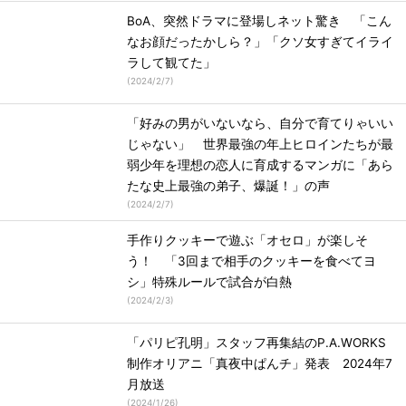
BoA、突然ドラマに登場しネット驚き 「こん
なお顔だったかしら？」「クソ女すぎてイライ
ラして観てた」
(
2024/2/7
)
「好みの男がいないなら、自分で育てりゃいい
じゃない」 世界最強の年上ヒロインたちが最
弱少年を理想の恋人に育成するマンガに「あら
たな史上最強の弟子、爆誕！」の声
(
2024/2/7
)
手作りクッキーで遊ぶ「オセロ」が楽しそ
う！ 「3回まで相手のクッキーを食べてヨ
シ」特殊ルールで試合が白熱
(
2024/2/3
)
「パリピ孔明」スタッフ再集結のP.A.WORKS
制作オリアニ「真夜中ぱんチ」発表 2024年7
月放送
(
2024/1/26
)