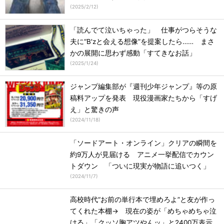
(
2025/2/12
)
「読んでて泣いちゃった」 仕事がつらそうな
夫に“B'zと会える想像”を提案したら…… まさ
かの展開に思わず感動「すてきなお話」
(
2025/1/24
)
ジャンプ編集部が『週刊少年ジャンプ』等の原
稿料アップを発表 現役漫画家たちから「すげ
え」と驚きの声
(
2024/11/18
)
「ソードアート・オンライン」クリアの瞬間を
約9万人が見届ける アニメ一挙配信でカウン
トダウン 「ついに現実が物語に追いつく」
(
2024/11/7
)
高校時代“お前の単行本で埋めろよ”と友が作っ
てくれた本棚→ 現在の姿が「めちゃめちゃ泣
ける」「クッソ胸アツやんッ」と2400万表示