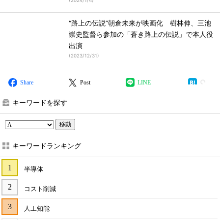
(
2024/1/4
)
“路上の伝説”朝倉未来が映画化 樹林伸、三池
崇史監督ら参加の「蒼き路上の伝説」で本人役
出演
(
2023/12/31
)
Share
Post
LINE
キーワードを探す
移動
キーワードランキング
半導体
コスト削減
人工知能