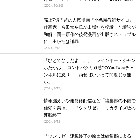
(
2024/10/26
)
売上7億円超の人気漫画『小悪魔教師サイコ』
作画家・合田蛍冬氏が出版社を提訴した訴訟が
和解 同一原作の後発漫画が出版されトラブル
に 出版社は謝罪
(
2024/9/18
)
「ひとでなしだよ、、」 レインボー・ジャン
ボたかお、“コントパクリ疑惑”のYouTubeチャ
ンネルに怒り 「消せばいいって問題じゃ無
い」
(
2024/9/17
)
情報漏えいや無監修配信など「編集部の不備で
信頼を棄損」 『ツンリゼ』コミカライズ版の
連載終了
(
2024/9/12
)
「ツンリゼ」連載終了の原因は編集部による