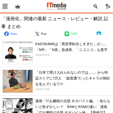
「漫画化」関連の最新 ニュース・レビュー・解説 記
事 まとめ
Share
Post
LINE
KADOKAWAは「異世界転生しすぎた」が……
「N中」「N高」急成長、「ニコニコ」も黒字
(
2026/5/25
)
「日本で受け入れられないのでは……」から特
設ストアに1万人 “超普通”だったキャラが熱狂
を生んでいるワケ
(
2026/1/28
)
漫画「ITお嬢様の当惑 ギガバイト編」：知らな
いと恥ずかしい？ RAMとROMの違い 漫画
「ITお嬢様の当惑 ギガバイト編」【最終話】