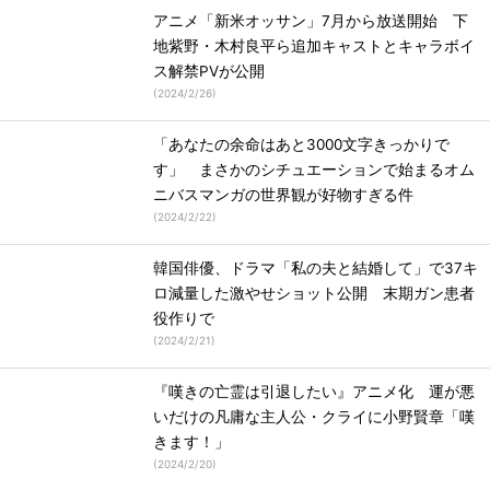
アニメ「新米オッサン」7月から放送開始 下
地紫野・木村良平ら追加キャストとキャラボイ
ス解禁PVが公開
(
2024/2/26
)
「あなたの余命はあと3000文字きっかりで
す」 まさかのシチュエーションで始まるオム
ニバスマンガの世界観が好物すぎる件
(
2024/2/22
)
韓国俳優、ドラマ「私の夫と結婚して」で37キ
ロ減量した激やせショット公開 末期ガン患者
役作りで
(
2024/2/21
)
『嘆きの亡霊は引退したい』アニメ化 運が悪
いだけの凡庸な主人公・クライに小野賢章「嘆
きます！」
(
2024/2/20
)