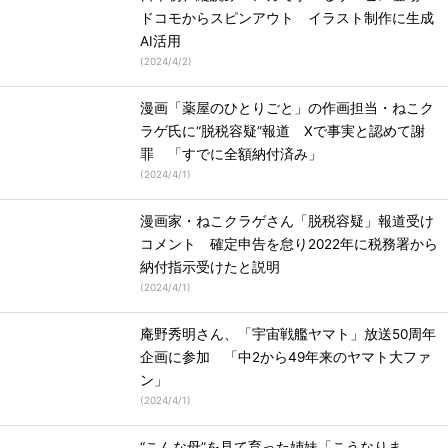
ドコモからスピンアウト イラスト制作に生成
AI活用
(
2024/4/2
)
漫画「薬屋のひとりごと」の作画担当・ねこク
ラゲ氏に“脱税容疑”報道 Xで事実と認めて謝
罪 「すでに全額納付済み」
(
2024/4/1
)
漫画家・ねこクラゲさん「脱税容疑」報道受け
コメント 確定申告を怠り2022年に税務署から
納付指示受けたと説明
(
2024/4/1
)
庵野秀明さん、「宇宙戦艦ヤマト」放送50周年
企画に参加 「中2から49年来のヤマト大ファ
ン」
(
2024/4/1
)
“こんな母”を見て育った姉妹「こうなりま