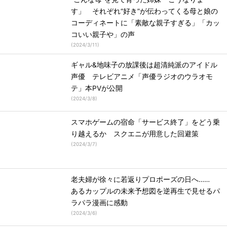
す」 それぞれ“好き”が伝わってくる母と娘の
コーディネートに「素敵な親子すぎる」「カッ
コいい親子や」の声
(
2024/3/11
)
ギャル&地味子の放課後は超清純派のアイドル
声優 テレビアニメ「声優ラジオのウラオモ
テ」本PVが公開
(
2024/3/8
)
スマホゲームの宿命「サービス終了」をどう乗
り越えるか スクエニが用意した回避策
(
2024/3/7
)
老夫婦が徐々に若返りプロポーズの日へ……
あるカップルの未来予想図を逆再生で見せるパ
ラパラ漫画に感動
(
2024/3/6
)