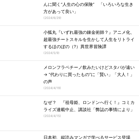
んに聞く“人生の心の保険” 「いろいろな生き
方があって良い」
(
2024/6/29
)
小狐丸『いずれ最強の錬金術師？』アニメ化、
超最強チートスキルを生かして人生をリトライ
するほのぼの（?）異世界冒険譚
(
2024/5/9
)
メロンフラペチーノ飲みたいけどスタバが遠い
→ “代わりに買ったもの”に「賢い」「大人！」
の声
(
2024/4/19
)
なぜ？ 『祖母姫、ロンドンへ行く！』コミカ
ライズ連載中止、講談社「弊誌の事情により」
(
2024/4/15
)
日本初、縦読みマンガで学べるサービス登場