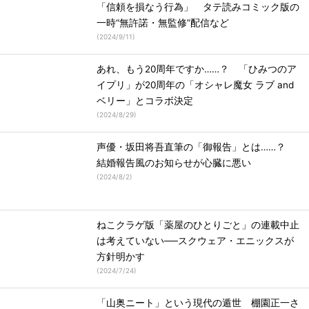
「信頼を損なう行為」 タテ読みコミック版の
一時“無許諾・無監修”配信など
(
2024/9/11
)
あれ、もう20周年ですか……？ 「ひみつのア
イプリ」が20周年の「オシャレ魔女 ラブ and
ベリー」とコラボ決定
(
2024/8/29
)
声優・坂田将吾直筆の「御報告」とは……？
結婚報告風のお知らせが心臓に悪い
(
2024/8/2
)
ねこクラゲ版「薬屋のひとりごと」の連載中止
は考えていない──スクウェア・エニックスが
方針明かす
(
2024/7/24
)
「山奥ニート」という現代の遁世 棚園正一さ