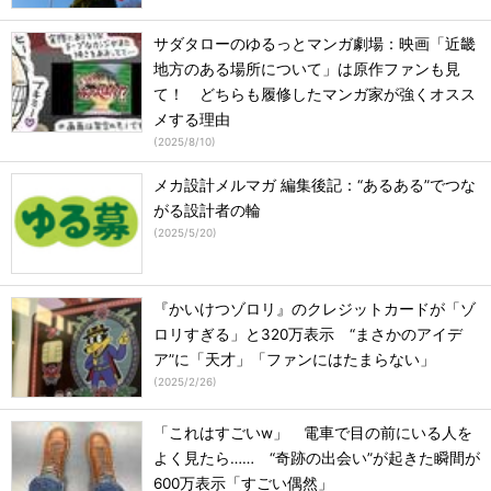
サダタローのゆるっとマンガ劇場：映画「近畿
地方のある場所について」は原作ファンも見
て！ どちらも履修したマンガ家が強くオスス
メする理由
(
2025/8/10
)
メカ設計メルマガ 編集後記：“あるある”でつな
がる設計者の輪
(
2025/5/20
)
『かいけつゾロリ』のクレジットカードが「ゾ
ロリすぎる」と320万表示 “まさかのアイデ
ア”に「天才」「ファンにはたまらない」
(
2025/2/26
)
「これはすごいw」 電車で目の前にいる人を
よく見たら…… “奇跡の出会い”が起きた瞬間が
600万表示「すごい偶然」