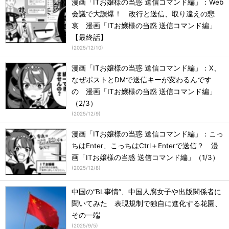
漫画「ITお嬢様の当惑 送信コマンド編」：Web
会議で大誤爆！ 改行と送信、取り違えの悲
哀 漫画「ITお嬢様の当惑 送信コマンド編」
【最終話】
(
2025/12/10
)
漫画「ITお嬢様の当惑 送信コマンド編」：X、
なぜポストとDMで送信キーが変わるんです
の 漫画「ITお嬢様の当惑 送信コマンド編」
（2/3）
(
2025/12/9
)
漫画「ITお嬢様の当惑 送信コマンド編」：こっ
ちはEnter、こっちはCtrl＋Enterで送信？ 漫
画「ITお嬢様の当惑 送信コマンド編」（1/3）
(
2025/12/8
)
中国の“BL事情”、中国人腐女子や出版関係者に
聞いてみた 表現規制で独自に進化する花園、
その一端
(
2025/9/5
)