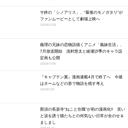
サ終の「シノアリス」、“最後のモノガタリ”が
ファンムービーとして劇場上映へ
(
2024/1/23
)
義理の兄妹の恋物語描くアニメ「義妹生活」、
7月放送開始 浅村悠太と綾瀬沙季のキャラ設
定画も公開
(
2024/1/16
)
『キャプテン翼』漫画連載4月で終了へ 今後
はネームなどの形で物語を残す考え
(
2024/1/5
)
那須の長楽寺“ねこと住職”が初の漫画化!! 笑い
と涙を誘う猫たちとの何気ない日常が全のせ＆
ましまし