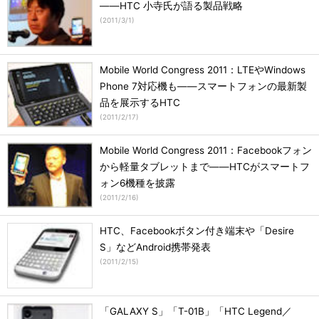
――HTC 小寺氏が語る製品戦略
(
2011/3/1
)
Mobile World Congress 2011：LTEやWindows
Phone 7対応機も――スマートフォンの最新製
品を展示するHTC
(
2011/2/17
)
Mobile World Congress 2011：Facebookフォン
から軽量タブレットまで――HTCがスマートフ
ォン6機種を披露
(
2011/2/16
)
HTC、Facebookボタン付き端末や「Desire
S」などAndroid携帯発表
(
2011/2/15
)
「GALAXY S」「T-01B」「HTC Legend／