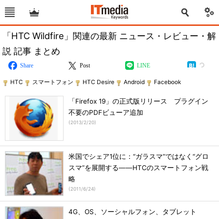
「HTC Wildfire」関連の最新 ニュース・レビュー・解
説 記事 まとめ
Share
Post
LINE
HTC
スマートフォン
HTC Desire
Android
Facebook
「Firefox 19」の正式版リリース プラグイン
不要のPDFビューア追加
(
2013/2/20
)
米国でシェア1位に：“ガラスマ”ではなく“グロ
スマ”を展開する――HTCのスマートフォン戦
略
(
2011/6/24
)
4G、OS、ソーシャルフォン、タブレット