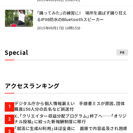
「踊ってみた」の練習に！ 場所を選ばず踊り狂え
るIPX6防水のBluetoothスピーカー
2015年08月17日 16時15分
Special
PR
アクセスランキング
デジタル庁から個人情報漏えい 手順書ミスが原因、団体
1
職員150人分の氏名など誤送付
X、「クリエイター収益分配プログラム」終了へ──「オリジ
2
ナル投稿」に絞った新報酬制度に移行
「就活に生成AI利用」ほぼ全員に 面接で内容追及され困惑
3