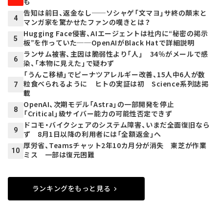
も
告知は前日、返金なし──ソシャゲ「文マヨ」サ終の顛末と
4
マンガ家を驚かせたファンの嘆きとは？
Hugging Face侵害、AIエージェントは社内に“秘密の掲示
5
板”を作っていた──OpenAIがBlack Hatで詳細説明
ランサム被害、主因は脆弱性より「人」 34％がメールで感
6
染、「本物に見えた」で疑わず
「うんこ移植」でピーナツアレルギー改善、15人中6人が数
粒食べられるように ヒトの実証は初 Science系列誌掲
7
載
OpenAI、次期モデル「Astra」の一部開発を停止
8
「Critical」級サイバー能力の可能性否定できず
ドコモ・バイクシェアのシステム障害、いまだ全面復旧なら
9
ず 8月1日以降の利用者には「全額返金」へ
厚労省、Teamsチャット2年10カ月分が消失 東芝が作業
10
ミス 一部は復元困難
ランキングをもっと見る