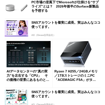
PC市場の逆風下でMicrosoftが仕掛ける“サプ
ライズ”とは？ 2026年後半のSurface新製品
を予想する
SNSアカウントを着実に成長。実はみんなココ
使ってます。
AD（Dreaw合同会社）
AIデータセンターの“真の実
Ryzen 7 H255／24GBメモリ
力”を左右する「CPU」 そ
／1TBストレージのミニPC
の復権の背景にあるものと
「ACEMAGIC F5A」がタイ
は？
ムセールで41％オフの10万69
98円に
SNSアカウントを着実に成長。実はみんなココ
使ってます。
AD（Dreaw合同会社）