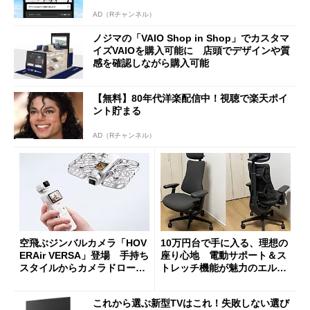
AD（Rチャンネル）
ノジマの「VAIO Shop in Shop」でカスタマ
イズVAIOを購入可能に 店頭でデザインや質
感を確認しながら購入可能
【無料】80年代洋楽配信中！視聴で楽天ポイ
ント貯まる
AD（Rチャンネル）
空飛ぶジンバルカメラ「HOV
10万円台で手に入る、理想の
ERAir VERSA」登場 手持ち
座り心地 電動サポート＆ス
スタイルからカメラドローン
トレッチ機能が魅力のエルゴ
に合体変形
ノミクスチェア「LiberNovo
Omni Gen」を試す
これから選ぶ新型TVはこれ！失敗しない選び