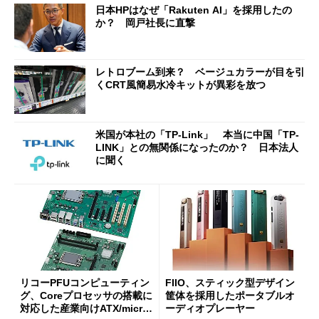
日本HPはなぜ「Rakuten AI」を採用したの
ut」が明...
か？ 岡戸社長に直撃
レトロブーム到来？ ベージュカラーが目を引
くCRT風簡易水冷キットが異彩を放つ
米国が本社の「TP-Link」 本当に中国「TP-
LINK」との無関係になったのか？ 日本法人
に聞く
リコーPFUコンピューティン
FIIO、スティック型デザイン
グ、Coreプロセッサの搭載に
筐体を採用したポータブルオ
対応した産業向けATX/micro
ーディオプレーヤー