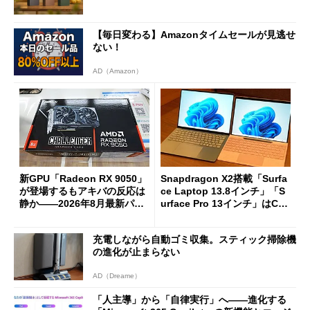
【毎日変わる】Amazonタイムセールが見逃せ
ない！
AD（Amazon）
新GPU「Radeon RX 9050」
Snapdragon X2搭載「Surfa
が登場するもアキバの反応は
ce Laptop 13.8インチ」「S
静か――2026年8月最新パー
urface Pro 13インチ」はCop
ツ事情
ilot+ PCの“完成形”？ 外観
をじっくりとチェックしてみ
充電しながら自動ゴミ収集。スティック掃除機
た
の進化が止まらない
AD（Dreame）
「人主導」から「自律実行」へ――進化する