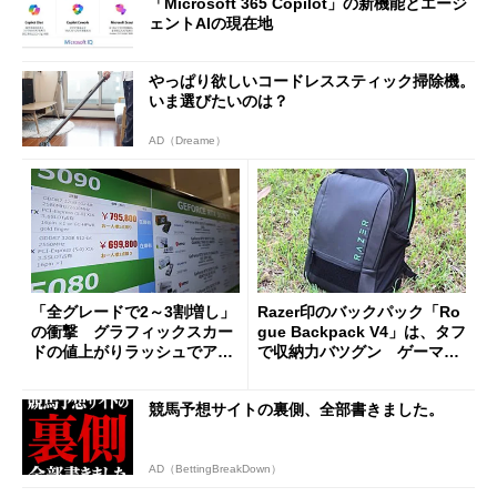
「Microsoft 365 Copilot」の新機能とエージ
ェントAIの現在地
やっぱり欲しいコードレススティック掃除機。
いま選びたいのは？
AD（Dreame）
「全グレードで2～3割増し」
Razer印のバックパック「Ro
の衝撃 グラフィックスカー
gue Backpack V4」は、タフ
ドの値上がりラッシュでアキ
で収納力バツグン ゲーマー
バの購入制限が深刻化
じゃなくても欲しくなる
競馬予想サイトの裏側、全部書きました。
AD（BettingBreakDown）