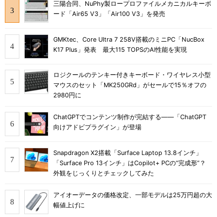
三陽合同、NuPhy製ロープロファイルメカニカルキーボ
ード「Air65 V3」「Air100 V3」を発売
GMKtec、Core Ultra 7 258V搭載のミニPC「NucBox
K17 Plus」発表 最大115 TOPSのAI性能を実現
ロジクールのテンキー付きキーボード・ワイヤレス小型
マウスのセット「MK250GRd」がセールで15％オフの
2980円に
ChatGPTでコンテンツ制作が完結する――「ChatGPT
向けアドビプラグイン」が登場
Snapdragon X2搭載「Surface Laptop 13.8インチ」
「Surface Pro 13インチ」はCopilot+ PCの“完成形”？
外観をじっくりとチェックしてみた
アイオーデータの価格改定、一部モデルは25万円超の大
幅値上げに