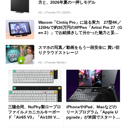
方と、2026年夏の一押しモデル
AD（ITmedia PC USER）
Wacom「Cintiq Pro」に迫る実力 27型4K／
120Hzで約30万円のXPPen「Artist Pro 27（G
en 2）」でお絵描きして分かった魅力と妥協
点
スマホの写真／動画をもう一段安全に 買い切
りクラウドストレージ
AD（ITmedia Mobile）
三陽合同、NuPhy製ロープロ
iPhoneやiPad、Macなどの
ファイルメカニカルキーボー
リースプログラム「Apple U
ド「Air65 V3」「Air100 V
pgrade」が米国でスタート／
3」を発売
Bluetooth LEの新規格「Blu
etooth High Data Throughp