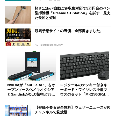
軽さ1.1kg×自動ごみ収集対応で5万円台のペン
型掃除機「Dreame S1 Station」を試す 見え
た長所と短所
競馬予想サイトの裏側、全部書きました。
AD（BettingBreakDown）
NVIDIAが「cuFile API」をオ
ロジクールのテンキー付きキ
ープンソース化／キオクシア
ーボード・ワイヤレス小型マ
とSandiskがQLC技術と332
ウスのセット「MK250GRd」
積層を用いた第10世代3Dフラ
がセールで15％オフの2980円
ッシュメモリを開発
に
【登録不要＆完全無料】ウェザーニュースがR
チャンネルで見放題