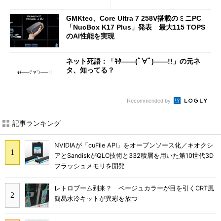
ATXマザーボード
GMKtec、Core Ultra 7 258V搭載のミニPC
「NucBox K17 Plus」発表 最大115 TOPS
のAI性能を実現
ネット死語：「ｷﾀ――(ﾟ∀ﾟ)――!!」の元ネ
タ、知ってる？
Recommended by
記事ランキング
NVIDIAが「cuFile API」をオープンソース化／キオクシ
アとSandiskがQLC技術と332積層を用いた第10世代3D
フラッシュメモリを開発
レトロブーム到来？ ベージュカラーが目を引くCRT風
簡易水冷キットが異彩を放つ