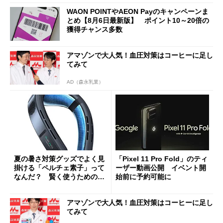
WAON POINTやAEON Payのキャンペーンま
とめ【8月6日最新版】 ポイント10～20倍の
獲得チャンス多数
アマゾンで大人気！血圧対策はコーヒーに足し
てみて
AD（森永乳業）
夏の暑さ対策グッズでよく見
「Pixel 11 Pro Fold」のティ
掛ける「ペルチェ素子」って
ーザー動画公開 イベント開
なんだ？ 賢く使うための注
始前に予約可能に
意点も
アマゾンで大人気！血圧対策はコーヒーに足し
てみて