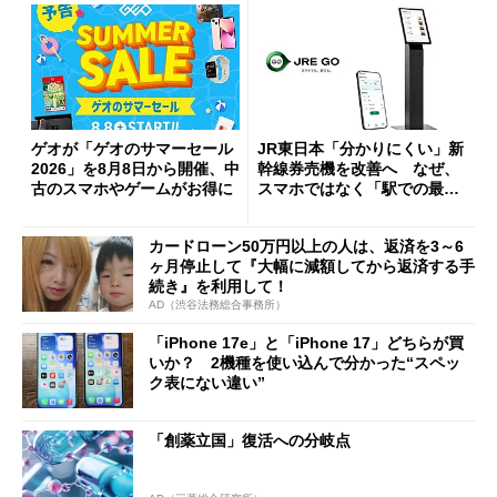
ゲオが「ゲオのサマーセール
JR東日本「分かりにくい」新
2026」を8月8日から開催、中
幹線券売機を改善へ なぜ、
古のスマホやゲームがお得に
スマホではなく「駅での最短
1分購入」を実現？
カードローン50万円以上の人は、返済を3～6
ヶ月停止して『大幅に減額してから返済する手
続き』を利用して！
AD（渋谷法務総合事務所）
「iPhone 17e」と「iPhone 17」どちらが買
いか？ 2機種を使い込んで分かった“スペッ
ク表にない違い”
「創薬立国」復活への分岐点