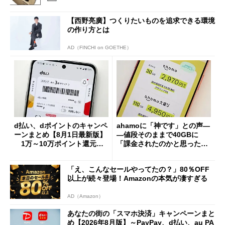
【西野亮廣】つくりたいものを追求できる環境
の作り方とは
AD（FINCHI on GOETHE）
d払い、dポイントのキャンペ
ahamoに「神です」との声―
ーンまとめ【8月1日最新版】
―値段そのままで40GBに
1万～10万ポイント還元の
「課金されたのかと思った」
施策がめじろ押し
と戸惑いも
「え、こんなセールやってたの？」80％OFF
以上が続々登場！Amazonの本気が凄すぎる
AD（Amazon）
あなたの街の「スマホ決済」キャンペーンまと
め【2026年8月版】～PayPay、d払い、au PA