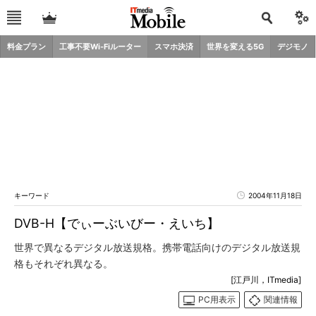
料金プラン
工事不要Wi-Fiルーター
スマホ決済
世界を変える5G
デジモノ
キーワード
2004年11月18日
DVB-H【でぃーぶいびー・えいち】
世界で異なるデジタル放送規格。携帯電話向けのデジタル放送規
格もそれぞれ異なる。
[江戸川，ITmedia]
PC用表示
関連情報