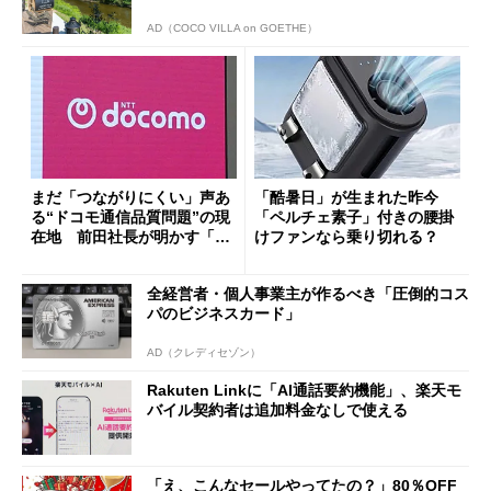
AD（COCO VILLA on GOETHE）
まだ「つながりにくい」声あ
「酷暑日」が生まれた昨今
る“ドコモ通信品質問題”の現
「ペルチェ素子」付きの腰掛
在地 前田社長が明かす「道
けファンなら乗り切れる？
半ば」の詳細解説
全経営者・個人事業主が作るべき「圧倒的コス
パのビジネスカード」
AD（クレディセゾン）
Rakuten Linkに「AI通話要約機能」、楽天モ
バイル契約者は追加料金なしで使える
「え、こんなセールやってたの？」80％OFF