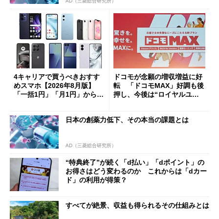
AD（三菱総合研究所）
4キャリアで買うべきおすす
ドコモが念願の増収増益に好
めスマホ【2026年8月版】
転 「ドコモMAX」好調も後
「一括1円」「月1円」からお
押し、今後は“ロイヤルユー
得なiPhone／Pixel／Galaxy
ザー”を重視
まで
日本の創薬力低下、その本当の課題とは
AD（三菱総合研究所）
“特典終了”が続く「d払い」「dポイント」の
お得さはどう変わるのか これからは「dカー
ド」の利用が得策？
すべてが絶景、収益も得られるその仕組みとは