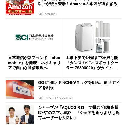
以上が続々登場！Amazonの本気が凄すぎる
AD（Amazon）
日本通信が新ブランド「blue
工事不要で14畳まで冷房可能
mobile」を発表 ネオキャリ
「タンスのゲン スポットクー
アで自由な通信環境へ
ラー 79800020」がタイムセ
ールで10％オフの5万3999円
に
GOETHEとFINCHIがタッグを組み、新メディ
アを創設
AD（FINCHI on GOETHE）
シャープが「AQUOS R11」で挑む“価格高騰
時代”のスマホ戦略 「シェアを追うよりも既
存ユーザーを大切に」