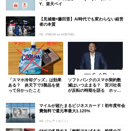
Y、楽天ペイ
【見城徹×藤田晋】AI時代でも変わらない経営
者の本質
AD（FINCHI on GOETHE）
「スマホ冷却グッズ」は効果
ソフトバンクのスマホ契約数
ある？ 炎天下で3製品を使
減はいつ止まる？ 宮川社長
って分かったこと
が反転の時期を語る ホッピ
ング対策は「真剣にやりすぎ
た」
マイルが超たまるビジネスカード！初年度年会
費無料で還元率最大1.125%
AD（クレディセゾン）