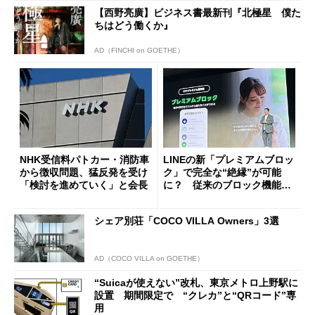
【西野亮廣】ビジネス書最新刊『北極星 僕た
ちはどう働くか』
AD（FINCHI on GOETHE）
NHK受信料パトカー・消防車
LINEの新「プレミアムブロッ
から徴収問題、猛反発を受け
ク」で完全な“絶縁”が可能
「検討を進めていく」と会長
に？ 従来のブロック機能と
の決定的な違い
シェア別荘「COCO VILLA Owners」3選
AD（COCO VILLA on GOETHE）
“Suicaが使えない”改札、東京メトロ上野駅に
設置 期間限定で “クレカ”と“QRコード”専
用