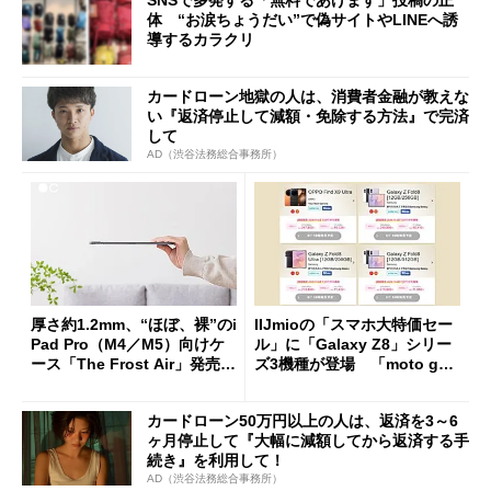
SNSで多発する「無料であげます」投稿の正
体 “お涙ちょうだい”で偽サイトやLINEへ誘
導するカラクリ
カードローン地獄の人は、消費者金融が教えな
い『返済停止して減額・免除する方法』で完済
して
AD（渋谷法務総合事務所）
厚さ約1.2mm、“ほぼ、裸”のi
IIJmioの「スマホ大特価セー
Pad Pro（M4／M5）向けケ
ル」に「Galaxy Z8」シリー
ース「The Frost Air」発売
ズ3機種が登場 「moto g37
ケースフィニットから
j」や「OPPO Find X9 Ultr
a」も
カードローン50万円以上の人は、返済を3～6
ヶ月停止して『大幅に減額してから返済する手
続き』を利用して！
AD（渋谷法務総合事務所）