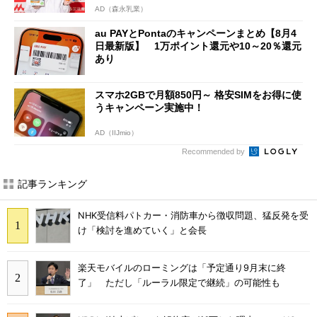
AD（森永乳業）
au PAYとPontaのキャンペーンまとめ【8月4
日最新版】 1万ポイント還元や10～20％還元
あり
スマホ2GBで月額850円～ 格安SIMをお得に使
うキャンペーン実施中！
AD（IIJmio）
Recommended by
記事ランキング
NHK受信料パトカー・消防車から徴収問題、猛反発を受
け「検討を進めていく」と会長
楽天モバイルのローミングは「予定通り9月末に終
了」 ただし「ルーラル限定で継続」の可能性も