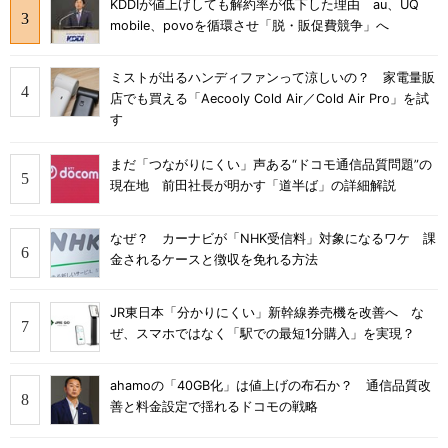
KDDIが値上げしても解約率が低下した理由 au、UQ
mobile、povoを循環させ「脱・販促費競争」へ
ミストが出るハンディファンって涼しいの？ 家電量販
店でも買える「Aecooly Cold Air／Cold Air Pro」を試
す
まだ「つながりにくい」声ある“ドコモ通信品質問題”の
現在地 前田社長が明かす「道半ば」の詳細解説
なぜ？ カーナビが「NHK受信料」対象になるワケ 課
金されるケースと徴収を免れる方法
JR東日本「分かりにくい」新幹線券売機を改善へ な
ぜ、スマホではなく「駅での最短1分購入」を実現？
ahamoの「40GB化」は値上げの布石か？ 通信品質改
善と料金設定で揺れるドコモの戦略