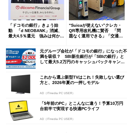
「ドコモの銀行」きょう始
“Suicaが使えない”クレカ・
動 「d NEOBANK」消滅、
QR専用改札機に賛否 「問
最大4.5％還元 強みは何か解
題なく運用できる」「交通系I
説
Cの方がスムーズ」
元グループ会社が「ドコモの銀行」になった不
満を吸収？ SBI新生銀行が「SBIの銀行」と
して最大5.2万円のキャッシュバックキャンペ
ーンを開催
これから選ぶ新型TVはこれ！失敗しない選び
方と、2026年夏の一押しモデル
AD（ITmedia PC USER）
「5年前のPC」とこんなに違う！予算10万円
台前半で実現する快適PCライフ
AD（ITmedia PC USER）