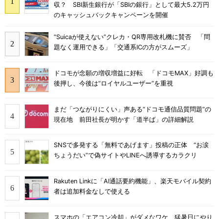
収？ SBI新生銀行が「SBIの銀行」として最大5.2万円
のキャッシュバックキャンペーンを開催
“Suicaが使えない”クレカ・QR専用改札機に賛否 「問
題なく運用できる」「交通系ICの方がスムーズ」
ドコモが念願の増収増益に好転 「ドコモMAX」好調も
後押し、今後は“ロイヤルユーザー”を重視
まだ「つながりにくい」声ある“ドコモ通信品質問題”の
現在地 前田社長が明かす「道半ば」の詳細解説
SNSで多発する「無料であげます」投稿の正体 “お涙
ちょうだい”で偽サイトやLINEへ誘導するカラクリ
Rakuten Linkに「AI通話要約機能」、楽天モバイル契約
者は追加料金なしで使える
スマホの「エアコン冷却」がダメなワケ 猛暑日にやり