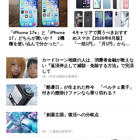
「iPhone 17e」と「iPhone
4キャリアで買うべきおすす
17」どちらが買いか？ 2機
めスマホ【2026年8月版】
種を使い込んで分かった“ス
「一括1円」「月1円」からお
ペック表にない違い”
得なiPhone／Pixel／Galaxy
まで
カードローン地獄の人は、消費者金融が教えな
い『返済停止して減額・免除する方法』で完済
して
AD（渋谷法務総合事務所）
「酷暑日」が生まれた昨今 「ペルチェ素子」
付きの腰掛けファンなら乗り切れる？
「創薬立国」復活への分岐点
AD（三菱総合研究所）