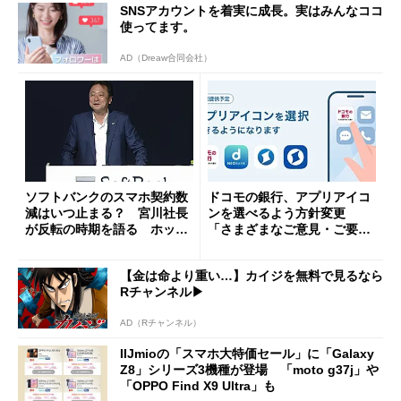
SNSアカウントを着実に成長。実はみんなココ
使ってます。
AD（Dreaw合同会社）
ソフトバンクのスマホ契約数
ドコモの銀行、アプリアイコ
減はいつ止まる？ 宮川社長
ンを選べるよう方針変更
が反転の時期を語る ホッピ
「さまざまなご意見・ご要望
ング対策は「真剣にやりすぎ
を踏まえ」
た」
【金は命より重い…】カイジを無料で見るなら
Rチャンネル▶︎
AD（Rチャンネル）
IIJmioの「スマホ大特価セール」に「Galaxy
Z8」シリーズ3機種が登場 「moto g37j」や
「OPPO Find X9 Ultra」も