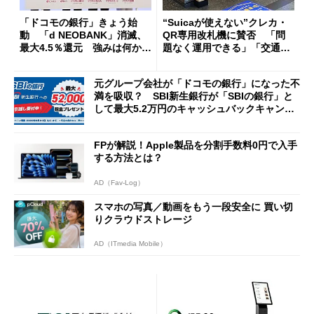
「ドコモの銀行」きょう始
“Suicaが使えない”クレカ・
動 「d NEOBANK」消滅、
QR専用改札機に賛否 「問
最大4.5％還元 強みは何か解
題なく運用できる」「交通系I
説
Cの方がスムーズ」
元グループ会社が「ドコモの銀行」になった不
満を吸収？ SBI新生銀行が「SBIの銀行」と
して最大5.2万円のキャッシュバックキャンペ
ーンを開催
FPが解説！Apple製品を分割手数料0円で入手
する方法とは？
AD（Fav-Log）
スマホの写真／動画をもう一段安全に 買い切
りクラウドストレージ
AD（ITmedia Mobile）