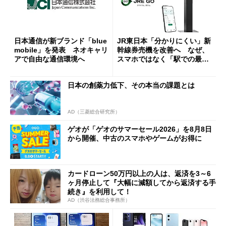
日本通信が新ブランド「blue
JR東日本「分かりにくい」新
mobile」を発表 ネオキャリ
幹線券売機を改善へ なぜ、
アで自由な通信環境へ
スマホではなく「駅での最短
1分購入」を実現？
日本の創薬力低下、その本当の課題とは
AD（三菱総合研究所）
ゲオが「ゲオのサマーセール2026」を8月8日
から開催、中古のスマホやゲームがお得に
カードローン50万円以上の人は、返済を3～6
ヶ月停止して『大幅に減額してから返済する手
続き』を利用して！
AD（渋谷法務総合事務所）