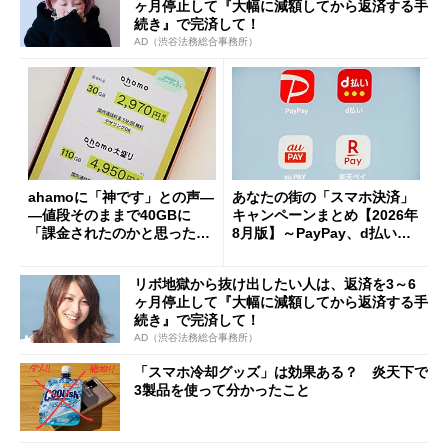
ヶ月停止して『大幅に減額してから返済する手
続き』で完済して！
AD（渋谷法務総合事務所）
ahamoに「神です」との声―
あなたの街の「スマホ決済」
―値段そのままで40GBに
キャンペーンまとめ【2026年
「課金されたのかと思った」
8月版】～PayPay、d払い、a
と戸惑いも
u PAY、楽天ペイ
リボ地獄から抜け出したい人は、返済を3～6
ヶ月停止して『大幅に減額してから返済する手
続き』で完済して！
AD（渋谷法務総合事務所）
「スマホ冷却グッズ」は効果ある？ 炎天下で
3製品を使って分かったこと