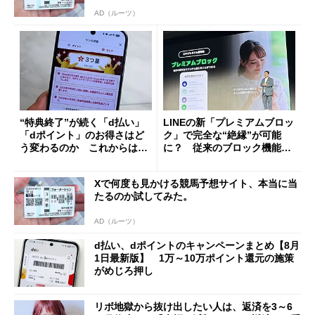
AD（ルーツ）
“特典終了”が続く「d払い」
LINEの新「プレミアムブロッ
「dポイント」のお得さはど
ク」で完全な“絶縁”が可能
う変わるのか これからは
に？ 従来のブロック機能と
「dカード」の利用が得策？
の決定的な違い
Xで何度も見かける競馬予想サイト、本当に当
たるのか試してみた。
AD（ルーツ）
d払い、dポイントのキャンペーンまとめ【8月
1日最新版】 1万～10万ポイント還元の施策
がめじろ押し
リボ地獄から抜け出したい人は、返済を3～6