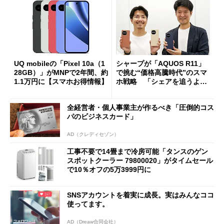
UQ mobileの「Pixel 10a（1
シャープが「AQUOS R11」
28GB）」がMNPで2年間、約
で挑む“価格高騰時代”のスマ
1.1万円に【スマホお得情報】
ホ戦略 「シェアを追うより
も既存ユーザーを大切に」
全経営者・個人事業主が作るべき「圧倒的コス
パのビジネスカード」
AD（クレディセゾン）
工事不要で14畳まで冷房可能「タンスのゲン
スポットクーラー 79800020」がタイムセール
で10％オフの5万3999円に
SNSアカウントを着実に成長。実はみんなココ
使ってます。
AD（Dreaw合同会社）