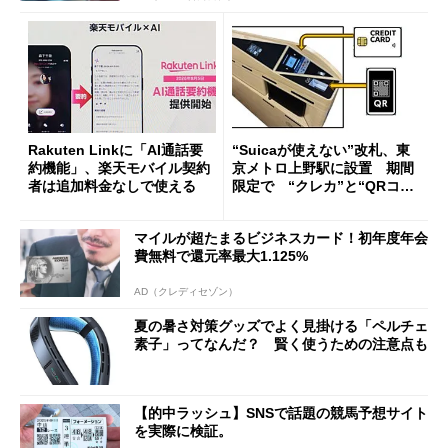
Rakuten Linkに「AI通話要
“Suicaが使えない”改札、東
約機能」、楽天モバイル契約
京メトロ上野駅に設置 期間
者は追加料金なしで使える
限定で “クレカ”と“QRコー
ド”専用
マイルが超たまるビジネスカード！初年度年会
費無料で還元率最大1.125%
AD（クレディセゾン）
夏の暑さ対策グッズでよく見掛ける「ペルチェ
素子」ってなんだ？ 賢く使うための注意点も
【的中ラッシュ】SNSで話題の競馬予想サイト
を実際に検証。