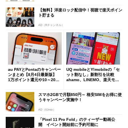
【無料】洋楽ロック配信中！視聴で楽天ポイン
ト貯まる
AD（Rチャンネル）
au PAYとPontaのキャンペー
UQ mobileとY!mobileの「セ
ンまとめ【8月4日最新版】
ット割なし」新割引を比較
1万ポイント還元や10～20％
ahamo、LINEMO、楽天モバ
還元あり
イルよりもお得？
スマホ2GBで月額850円～ 格安SIMをお得に使
うキャンペーン実施中！
AD（IIJmio）
「Pixel 11 Pro Fold」のティーザー動画公
開 イベント開始前に予約可能に