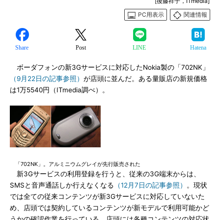
[後藤祥子，ITmedia]
PC用表示
関連情報
Share
Post
LINE
Hatena
ボーダフォンの新3Gサービスに対応したNokia製の「702NK」
（9月22日の記事参照）
が店頭に並んだ。ある量販店の新規価格
は1万5540円（ITmedia調べ）。
「702NK」。アルミニウムグレイが先行販売された
新3Gサービスの利用登録を行うと、従来の3G端末からは、
SMSと音声通話しか行えなくなる
（12月7日の記事参照）
。現状
では全ての従来コンテンツが新3Gサービスに対応していないた
め、店頭では契約しているコンテンツが新モデルで利用可能かど
うかの確認作業を行っている。店頭には各種コンテンツの対応状