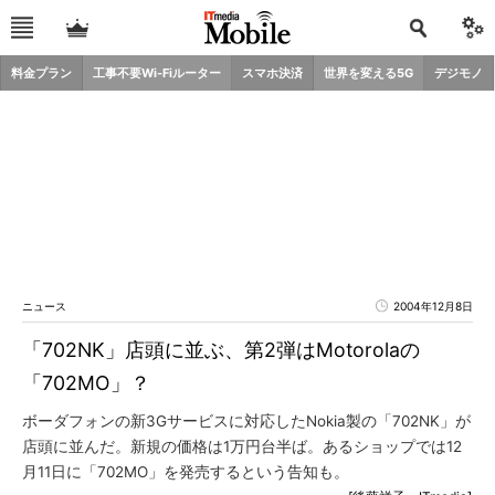
料金プラン
工事不要Wi-Fiルーター
スマホ決済
世界を変える5G
デジモノ
ニュース
2004年12月8日
「702NK」店頭に並ぶ、第2弾はMotorolaの
「702MO」？
ボーダフォンの新3Gサービスに対応したNokia製の「702NK」が
店頭に並んだ。新規の価格は1万円台半ば。あるショップでは12
月11日に「702MO」を発売するという告知も。