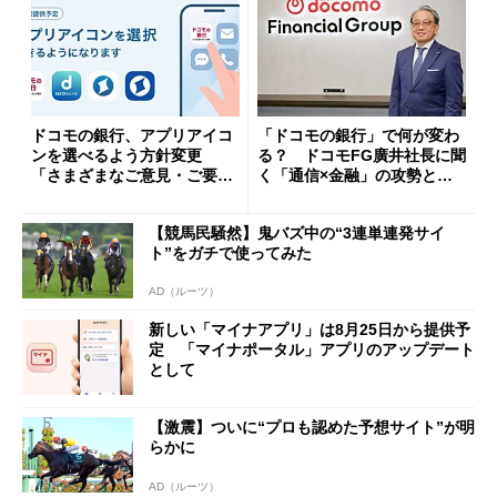
ドコモの銀行、アプリアイコ
「ドコモの銀行」で何が変わ
ンを選べるよう方針変更
る？ ドコモFG廣井社長に聞
「さまざまなご意見・ご要望
く「通信×金融」の攻勢とグ
を踏まえ」
ループ戦略
【競馬民騒然】鬼バズ中の“3連単連発サイ
ト”をガチで使ってみた
AD（ルーツ）
新しい「マイナアプリ」は8月25日から提供予
定 「マイナポータル」アプリのアップデート
として
【激震】ついに“プロも認めた予想サイト”が明
らかに
AD（ルーツ）