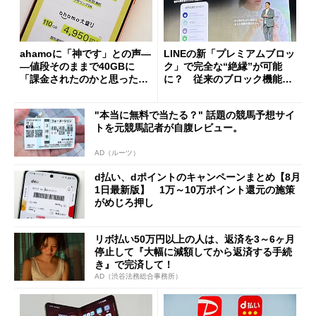
ahamoに「神です」との声―
LINEの新「プレミアムブロッ
―値段そのままで40GBに
ク」で完全な“絶縁”が可能
「課金されたのかと思った」
に？ 従来のブロック機能と
と戸惑いも
の決定的な違い
"本当に無料で当たる？" 話題の競馬予想サイ
トを元競馬記者が自腹レビュー。
AD（ルーツ）
d払い、dポイントのキャンペーンまとめ【8月
1日最新版】 1万～10万ポイント還元の施策
がめじろ押し
リボ払い50万円以上の人は、返済を3～6ヶ月
停止して『大幅に減額してから返済する手続
き』で完済して！
AD（渋谷法務総合事務所）