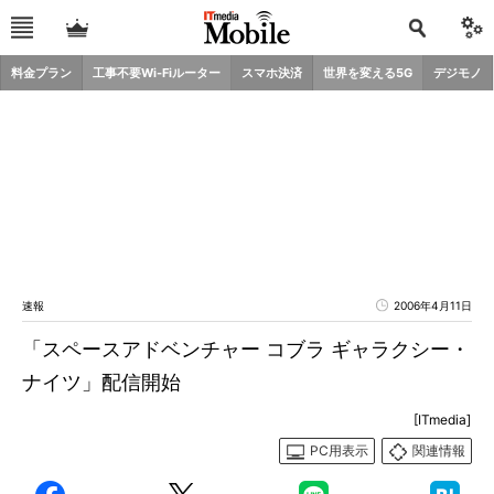
料金プラン
工事不要Wi-Fiルーター
スマホ決済
世界を変える5G
デジモノ
速報
2006年4月11日
「スペースアドベンチャー コブラ ギャラクシー・
ナイツ」配信開始
[ITmedia]
PC用表示
関連情報