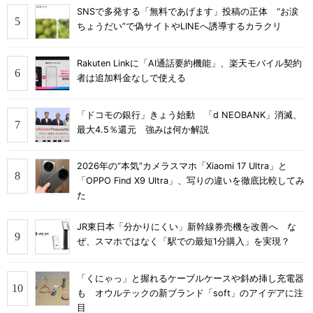
SNSで多発する「無料であげます」投稿の正体 “お涙
ちょうだい”で偽サイトやLINEへ誘導するカラクリ
Rakuten Linkに「AI通話要約機能」、楽天モバイル契約
者は追加料金なしで使える
「ドコモの銀行」きょう始動 「d NEOBANK」消滅、
最大4.5％還元 強みは何か解説
2026年の“本気”カメラスマホ「Xiaomi 17 Ultra」と
「OPPO Find X9 Ultra」、写りの違いを徹底比較してみ
た
JR東日本「分かりにくい」新幹線券売機を改善へ な
ぜ、スマホではなく「駅での最短1分購入」を実現？
「くにゃっ」と握れるケーブルケースや斜め挿し充電器
も オウルテックの新ブランド「soft」のアイデアに注
目