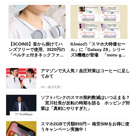
【3COINS】首から掛けてハ
IIJmioの「スマホ大特価セー
ンズフリーで使用、3520円の
ル」に「Galaxy Z8」シリー
「ペルチェ付きネックファ
ズ3機種が登場 「moto g37
ン」
j」や「OPPO Find X9 Ultr
a」も
アマゾンで大人気！血圧対策はコーヒーに足し
てみて
AD（森永乳業）
ソフトバンクのスマホ契約数減はいつ止まる？
宮川社長が反転の時期を語る ホッピング対
策は「真剣にやりすぎた」
スマホ2GBで月額850円～ 格安SIMをお得に使
うキャンペーン実施中！