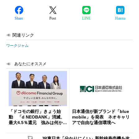
Share
Post
LINE
Hatena
関連リンク
ワークジャム
あなたにオススメ
「ドコモの銀行」きょう始
日本通信が新ブランド「blue
動 「d NEOBANK」消滅、
mobile」を発表 ネオキャリ
最大4.5％還元 強みは何か解
アで自由な通信環境へ
説
JR東日本「分かりにくい」新幹線券売機を改