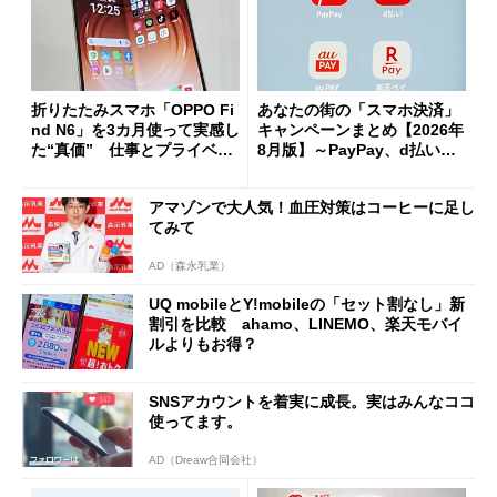
折りたたみスマホ「OPPO Fi
あなたの街の「スマホ決済」
nd N6」を3カ月使って実感し
キャンペーンまとめ【2026年
た“真価” 仕事とプライベー
8月版】～PayPay、d払い、a
トで大活躍
u PAY、楽天ペイ
アマゾンで大人気！血圧対策はコーヒーに足し
てみて
AD（森永乳業）
UQ mobileとY!mobileの「セット割なし」新
割引を比較 ahamo、LINEMO、楽天モバイ
ルよりもお得？
SNSアカウントを着実に成長。実はみんなココ
使ってます。
AD（Dreaw合同会社）