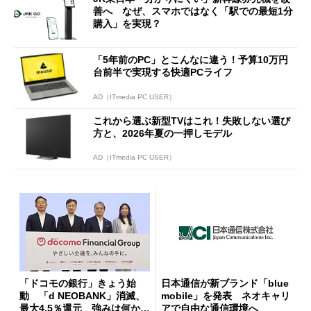
善へ なぜ、スマホではなく「駅での最短1分
購入」を実現？
「5年前のPC」とこんなに違う！予算10万円
台前半で実現する快適PCライフ
AD（ITmedia PC USER）
これから選ぶ新型TVはこれ！失敗しない選び
方と、2026年夏の一押しモデル
AD（ITmedia PC USER）
「ドコモの銀行」きょう始
日本通信が新ブランド「blue
動 「d NEOBANK」消滅、
mobile」を発表 ネオキャリ
最大4.5％還元 強みは何か解
アで自由な通信環境へ