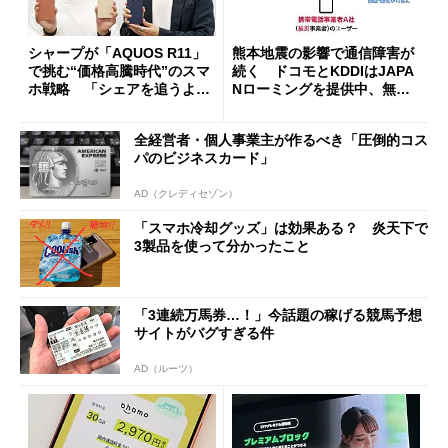
シャープが「AQUOS R11」
熊本地震の影響で通信障害が
で挑む“価格高騰時代”のスマ
続く ドコモとKDDIはJAPA
ホ戦略 「シェアを追うより
Nローミングを提供中、無料
も既存ユーザーを大切に」
Wi-Fi「00000JAPAN」も開
放
全経営者・個人事業主が作るべき「圧倒的コス
パのビジネスカード」
AD（クレディセゾン）
「スマホ冷却グッズ」は効果ある？ 炎天下で
3製品を使って分かったこと
「3連続万馬券…！」今話題の稼げる競馬予想
サイトがバグすぎる件
AD（ルーツ）