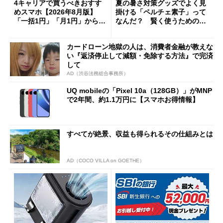
4キャリアで買うべきおすす
夏の暑さ対策グッズでよく見
めスマホ【2026年8月版】
掛ける「ペルチェ素子」って
「一括1円」「月1円」からお
なんだ？ 賢く使うための注
得なiPhone／Pixel／Galaxy
意点も
まで
カードローン地獄の人は、消費者金融が教えな
い『返済停止して減額・免除する方法』で完済
して
AD（渋谷法務総合事務所）
UQ mobileの「Pixel 10a（128GB）」がMNP
で2年間、約1.1万円に【スマホお得情報】
すべてが絶景、収益も得られるその仕組みとは
AD（COCO VILLA on GOETHE）