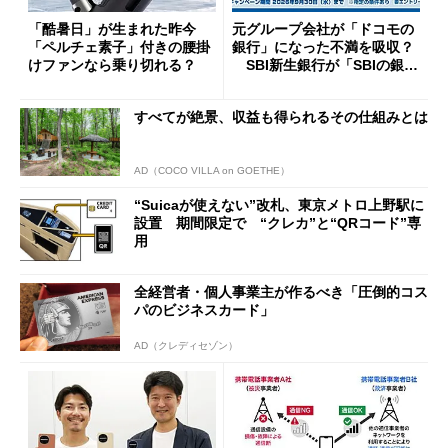
「酷暑日」が生まれた昨今
元グループ会社が「ドコモの
「ペルチェ素子」付きの腰掛
銀行」になった不満を吸収？
けファンなら乗り切れる？
SBI新生銀行が「SBIの銀
行」として最大5.2万円のキャ
ッシュバックキャンペーンを
すべてが絶景、収益も得られるその仕組みとは
開催
AD（COCO VILLA on GOETHE）
“Suicaが使えない”改札、東京メトロ上野駅に
設置 期間限定で “クレカ”と“QRコード”専
用
全経営者・個人事業主が作るべき「圧倒的コス
パのビジネスカード」
AD（クレディセゾン）