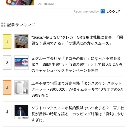
AD（IIJmio）
Recommended by
記事ランキング
“Suicaが使えない”クレカ・QR専用改札機に賛否 「問
題なく運用できる」「交通系ICの方がスムーズ」
元グループ会社が「ドコモの銀行」になった不満を吸
収？ SBI新生銀行が「SBIの銀行」として最大5.2万円
のキャッシュバックキャンペーンを開催
工事不要で14畳まで冷房可能「タンスのゲン スポット
クーラー 79800020」がタイムセールで10％オフの5万
3999円に
ソフトバンクのスマホ契約数減はいつ止まる？ 宮川社
長が反転の時期を語る ホッピング対策は「真剣にやり
すぎた」