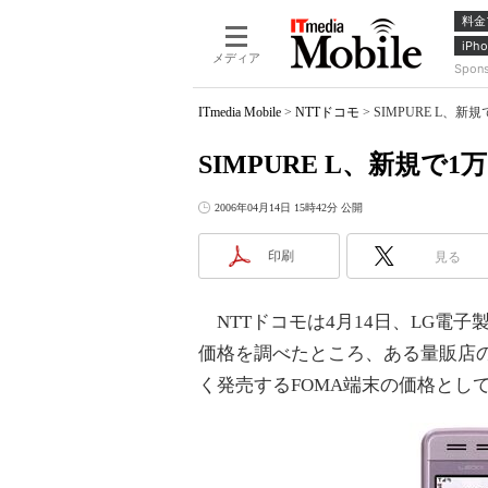
料金
iPho
メディア
Spon
ITmedia Mobile
>
NTTドコモ
>
SIMPURE L、
SIMPURE L、新規で
2006年04月14日 15時42分 公開
印刷
見る
NTTドコモは4月14日、LG電子製
価格を調べたところ、ある量販店の新
く発売するFOMA端末の価格とし