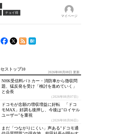
チョイ得
マイページ
セストップ10
2026年08月08日 更新
NHK受信料パトカー・消防車から徴収問
題、猛反発を受け「検討を進めていく」
と会長
（2026年08月07日）
ドコモが念願の増収増益に好転 「ドコ
モMAX」好調も後押し、今後は“ロイヤル
ユーザー”を重視
（2026年08月06日）
まだ「つながりにくい」声ある“ドコモ通
信品質問題”の現在地 前田社長が明かす