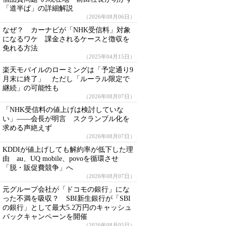
「道半ば」の詳細解説
（2026年08月06日）
なぜ？ カーナビが「NHK受信料」対象
になるワケ 課金されるケースと徴収を
免れる方法
（2025年04月15日）
楽天モバイルのローミングは「予定通り9
月末に終了」 ただし「ルーラル限定で
継続」の可能性も
（2026年08月07日）
「NHK受信料の値上げは検討していな
い」――会長が明言 スクランブル化を
求める声絶えず
（2026年08月07日）
KDDIが値上げしても解約率が低下した理
由 au、UQ mobile、povoを循環させ
「脱・販促費競争」へ
（2026年08月07日）
元グループ会社が「ドコモの銀行」にな
った不満を吸収？ SBI新生銀行が「SBI
の銀行」として最大5.2万円のキャッシュ
バックキャンペーンを開催
（2026年08月05日）