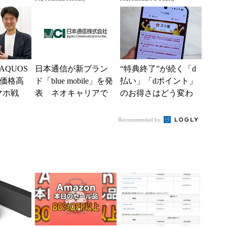
が明か
ー座談会開催
る快適PCライフ
の詳細
QUOS
日本通信が新ブラン
“特典終了”が続く「d
“価格高
ド「blue mobile」を発
払い」「dポイント」
マホ戦
表 ネオキャリアで
のお得さはどう変わ
を追う
自由な通信環境へ
るのか これからは
ーザ
「dカード」の利用が
Recommended by
得...