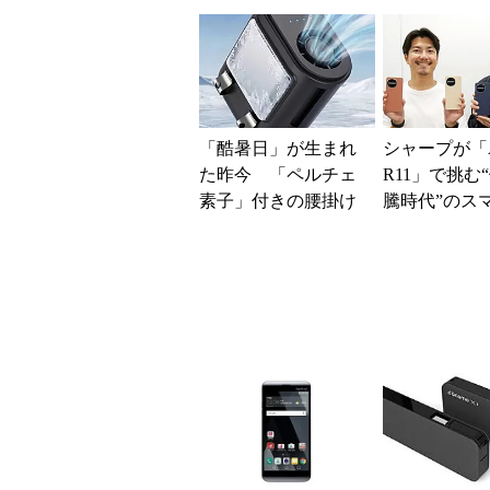
し、今後は“ロイヤル
地 前田社長
ユーザー”を重視
す「道半ば」
解説
「酷暑日」が生まれ
シャープが「A
た昨今 「ペルチェ
R11」で挑む
素子」付きの腰掛け
騰時代”のス
ファンなら乗り切れ
略 「シェア
る？
よりも既存ユ
ー...