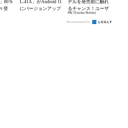
」80％
L-41A」がAndroid 11
デルを発売前に触れ
々登
にバージョンアップ
るチャンス！ユーザ
PR( ITmedia Mobile)
nの本気が
ー座談会開催
Recommended by