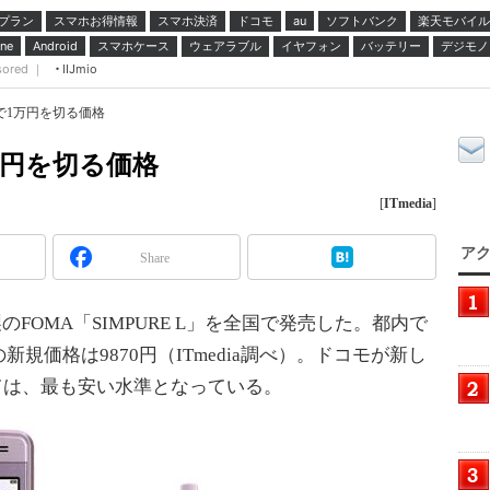
プラン
スマホお得情報
スマホ決済
ドコモ
ソフトバンク
楽天モバイル
au
スマホケース
ウェアラブル
イヤフォン
バッテリー
デジモノ
ne
Android
sored ｜
IIJmio
新規で1万円を切る価格
1万円を切る価格
[
ITmedia
]
アク
Share
のFOMA「SIMPURE L」を全国で発売した。都内で
規価格は9870円（ITmedia調べ）。ドコモが新し
ては、最も安い水準となっている。