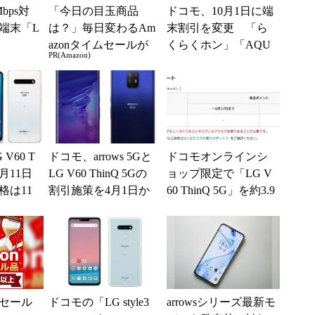
bps対
「今日の目玉商品
ドコモ、10月1日に端
端末「L
は？」毎日変わるAm
末割引を変更 「ら
azonタイムセールが
くらくホン」「AQU
PR(Amazon)
見逃せない
OS ケータイ」などが
対象に
V60 T
ドコモ、arrows 5Gと
ドコモオンラインシ
5月11日
LG V60 ThinQ 5Gの
ョップ限定で「LG V
格は11
割引施策を4月1日か
60 ThinQ 5G」を約3.9
税込み）
ら変更
万円割引
セール
ドコモの「LG style3
arrowsシリーズ最新モ