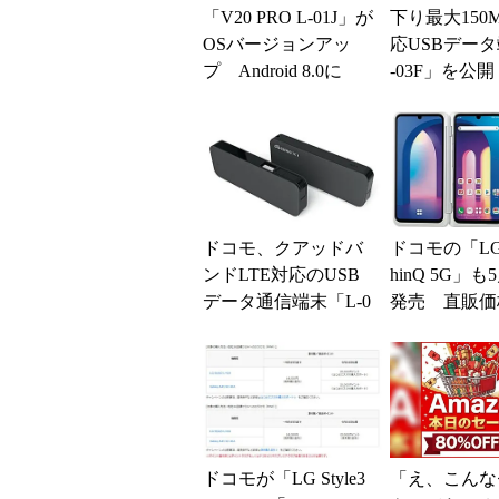
「V20 PRO L-01J」が
下り最大150M
OSバージョンアッ
応USBデータ
プ Android 8.0に
-03F」を公開
ドコモ、クアッドバ
ドコモの「LG 
ンドLTE対応のUSB
hinQ 5G」も
データ通信端末「L-0
発売 直販価
3F」を5月29日に発売
万8008円（
ドコモが「LG Style3
「え、こんな