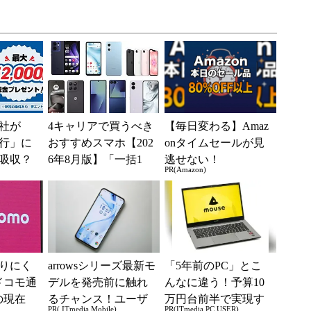
社が
4キャリアで買うべき
【毎日変わる】Amaz
行」に
おすすめスマホ【202
onタイムセールが見
吸収？
6年8月版】「一括1
逃せない！
PR(Amazon)
行が「S
円」「月1円」からお
として最
得なiPhone／...
りにく
arrowsシリーズ最新モ
「5年前のPC」とこ
ドコモ通
デルを発売前に触れ
んなに違う！予算10
の現在
るチャンス！ユーザ
万円台前半で実現す
PR( ITmedia Mobile)
PR(ITmedia PC USER)