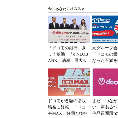
今、あなたにオススメ
「ドコモの銀行」き
元グループ会
ょう始動 「d NEOB
「ドコモの銀
ANK」消滅、最大4.
なった不満を
5％還元 強みは何か
SBI新生銀
解説
BIの銀行」
大5....
ドコモが念願の増収
まだ「つなが
増益に好転 「ドコ
い」声ある“
モMAX」好調も後押
信品質問題”