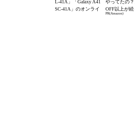
L-41A」「Galaxy A41
やってたの？
SC-41A」のオンライ
OFF以上が続
PR(Amazon)
ンショップ...
場！Amazo
凄すぎる