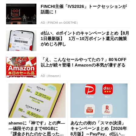
FINCHI主催「IVS2026」トークセッションが
話題に！
AD（FINCHI on GOETHE）
d払い、dポイントのキャンペーンまとめ【8月
1日最新版】 1万～10万ポイント還元の施策
がめじろ押し
「え、こんなセールやってたの？」80％OFF
以上が続々登場！Amazonの本気が凄すぎる
AD（Amazon）
ahamoに「神です」との声―
あなたの街の「スマホ決済」
―値段そのままで40GBに
キャンペーンまとめ【2026年
「課金されたのかと思った」
8月版】～PayPay、d払い、a