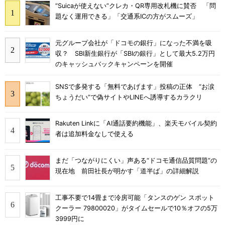
“Suicaが使えない”クレカ・QR専用改札機に賛否 「問
題なく運用できる」「交通系ICの方がスムーズ」
元グループ会社が「ドコモの銀行」になった不満を吸
収？ SBI新生銀行が「SBIの銀行」として最大5.2万円
のキャッシュバックキャンペーンを開催
SNSで多発する「無料であげます」投稿の正体 “お涙
ちょうだい”で偽サイトやLINEへ誘導するカラクリ
Rakuten Linkに「AI通話要約機能」、楽天モバイル契約
者は追加料金なしで使える
まだ「つながりにくい」声ある“ドコモ通信品質問題”の
現在地 前田社長が明かす「道半ば」の詳細解説
工事不要で14畳まで冷房可能「タンスのゲン スポット
クーラー 79800020」がタイムセールで10％オフの5万
3999円に