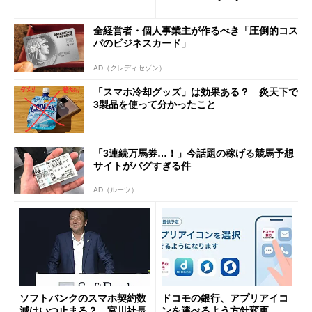
と戸惑いも
u PAY、楽天ペイ
全経営者・個人事業主が作るべき「圧倒的コス
パのビジネスカード」
AD（クレディセゾン）
「スマホ冷却グッズ」は効果ある？ 炎天下で
3製品を使って分かったこと
「3連続万馬券…！」今話題の稼げる競馬予想
サイトがバグすぎる件
AD（ルーツ）
ソフトバンクのスマホ契約数
ドコモの銀行、アプリアイコ
減はいつ止まる？ 宮川社長
ンを選べるよう方針変更