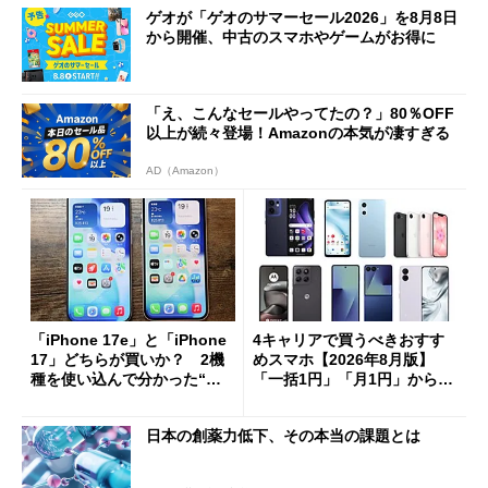
ゲオが「ゲオのサマーセール2026」を8月8日
から開催、中古のスマホやゲームがお得に
「え、こんなセールやってたの？」80％OFF
以上が続々登場！Amazonの本気が凄すぎる
AD（Amazon）
「iPhone 17e」と「iPhone
4キャリアで買うべきおすす
17」どちらが買いか？ 2機
めスマホ【2026年8月版】
種を使い込んで分かった“ス
「一括1円」「月1円」からお
ペック表にない違い”
得なiPhone／Pixel／Galaxy
まで
日本の創薬力低下、その本当の課題とは