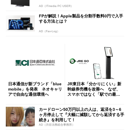
AD（ITmedia PC USER）
FPが解説！Apple製品を分割手数料0円で入手
する方法とは？
AD（Fav-Log）
日本通信が新ブランド「blue
JR東日本「分かりにくい」新
mobile」を発表 ネオキャリ
幹線券売機を改善へ なぜ、
アで自由な通信環境へ
スマホではなく「駅での最短
1分購入」を実現？
カードローン50万円以上の人は、返済を3～6
ヶ月停止して『大幅に減額してから返済する手
続き』を利用して！
AD（渋谷法務総合事務所）