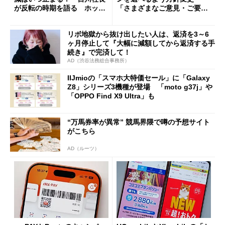
が反転の時期を語る ホッピ
「さまざまなご意見・ご要望
ング対策は「真剣にやりすぎ
を踏まえ」
た」
リボ地獄から抜け出したい人は、返済を3～6
ヶ月停止して『大幅に減額してから返済する手
続き』で完済して！
AD（渋谷法務総合事務所）
IIJmioの「スマホ大特価セール」に「Galaxy
Z8」シリーズ3機種が登場 「moto g37j」や
「OPPO Find X9 Ultra」も
“万馬券率が異常” 競馬界隈で噂の予想サイト
がこちら
AD（ルーツ）