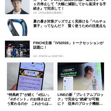
ヶ月停止して『大幅に減額してから返済する手
続き』で完済して！
AD（渋谷法務総合事務所）
夏の暑さ対策グッズでよく見掛ける「ペルチェ
素子」ってなんだ？ 賢く使うための注意点も
FINCHI主催「IVS2026」トークセッションが
話題に！
AD（FINCHI on GOETHE）
“特典終了”が続く「d払い」
LINEの新「プレミアムブロッ
「dポイント」のお得さはど
ク」で完全な“絶縁”が可能
う変わるのか これからは
に？ 従来のブロック機能と
「dカード」の利用が得策？
の決定的な違い