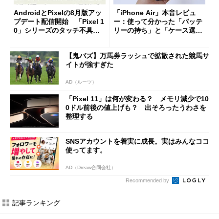
AndroidとPixelの8月版アッ
「iPhone Air」本音レビュ
プデート配信開始 「Pixel 1
ー：使って分かった「バッテ
0」シリーズのタッチ不具合
リーの持ち」と「ケース選
修正やGPU性能改善なども
び」の悩ましさ
【鬼バズ】万馬券ラッシュで拡散された競馬サ
イトが強すぎた
AD（ルーツ）
「Pixel 11」は何が変わる？ メモリ減少で10
0ドル前後の値上げも？ 出そろったうわさを
整理する
SNSアカウントを着実に成長。実はみんなココ
使ってます。
AD（Dreaw合同会社）
Recommended by
記事ランキング