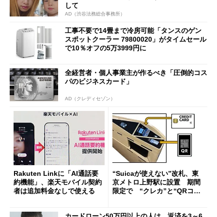
して
AD（渋谷法務総合事務所）
工事不要で14畳まで冷房可能「タンスのゲン
スポットクーラー 79800020」がタイムセール
で10％オフの5万3999円に
全経営者・個人事業主が作るべき「圧倒的コス
パのビジネスカード」
AD（クレディセゾン）
Rakuten Linkに「AI通話要
“Suicaが使えない”改札、東
約機能」、楽天モバイル契約
京メトロ上野駅に設置 期間
者は追加料金なしで使える
限定で “クレカ”と“QRコー
ド”専用
カードローン50万円以上の人は、返済を3～6