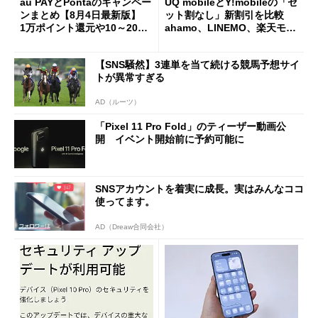
au PAYとPontaのキャンペー
UQ mobileとY!mobileの「セ
ンまとめ【8月4日最新版】
ット割なし」新割引を比較
1万ポイント還元や10～20％
ahamo、LINEMO、楽天モバ
還元あり
イルよりもお得？
【SNS騒然】3連単を当て続ける競馬予想サイ
トが異常すぎる
AD（ルーツ）
「Pixel 11 Pro Fold」のティーザー動画公
開 イベント開始前に予約可能に
SNSアカウントを着実に成長。実はみんなココ
使ってます。
AD（Dreaw合同会社）