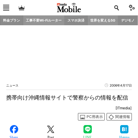
料金プラン
工事不要Wi-Fiルーター
スマホ決済
世界を変える5G
デジモノ
ニュース
2006年4月17日
携帯向け沖縄情報サイトで警察からの情報を配信
[ITmedia]
PC用表示
関連情報
Share
Post
LINE
Hatena