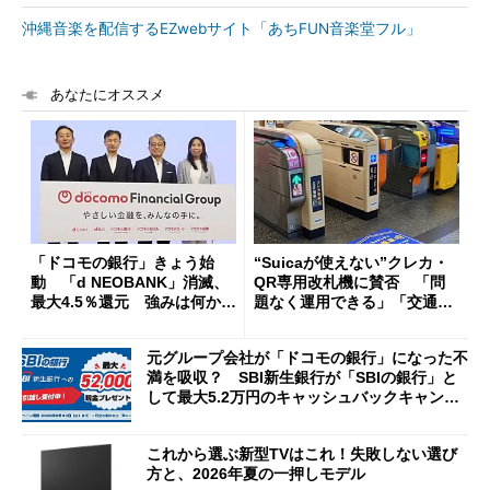
沖縄音楽を配信するEZwebサイト「あちFUN音楽堂フル」
あなたにオススメ
「ドコモの銀行」きょう始
“Suicaが使えない”クレカ・
動 「d NEOBANK」消滅、
QR専用改札機に賛否 「問
最大4.5％還元 強みは何か解
題なく運用できる」「交通系I
説
Cの方がスムーズ」
元グループ会社が「ドコモの銀行」になった不
満を吸収？ SBI新生銀行が「SBIの銀行」と
して最大5.2万円のキャッシュバックキャンペ
ーンを開催
これから選ぶ新型TVはこれ！失敗しない選び
方と、2026年夏の一押しモデル