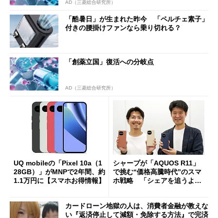
AD（三菱総合研究所）
「酷暑日」が生まれた昨今 「ペルチェ素子」
付きの腰掛けファンなら乗り切れる？
「創薬立国」復活への分岐点
AD（三菱総合研究所）
UQ mobileの「Pixel 10a（1
シャープが「AQUOS R11」
28GB）」がMNPで2年間、約
で挑む“価格高騰時代”のスマ
1.1万円に【スマホお得情報】
ホ戦略 「シェアを追うより
も既存ユーザーを大切に」
カードローン地獄の人は、消費者金融が教えな
い『返済停止して減額・免除する方法』で完済