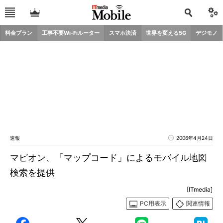
料金プラン
工事不要Wi-Fiルーター
スマホ決済
世界を変える5G
デジモノ
速報
2006年4月24日
マピオン、「マップコード」によるモバイル地図
検索を提供
[ITmedia]
PC用表示
関連情報