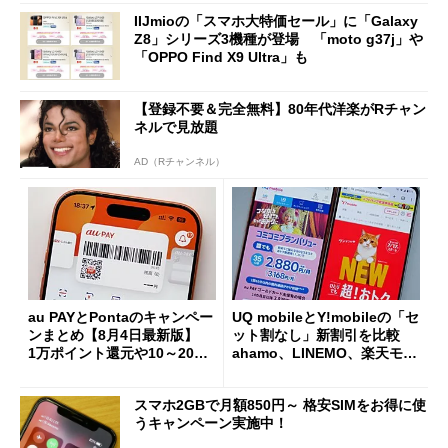
IIJmioの「スマホ大特価セール」に「Galaxy
Z8」シリーズ3機種が登場 「moto g37j」や
「OPPO Find X9 Ultra」も
【登録不要＆完全無料】80年代洋楽がRチャン
ネルで見放題
AD（Rチャンネル）
au PAYとPontaのキャンペー
UQ mobileとY!mobileの「セ
ンまとめ【8月4日最新版】
ット割なし」新割引を比較
1万ポイント還元や10～20％
ahamo、LINEMO、楽天モバ
還元あり
イルよりもお得？
スマホ2GBで月額850円～ 格安SIMをお得に使
うキャンペーン実施中！