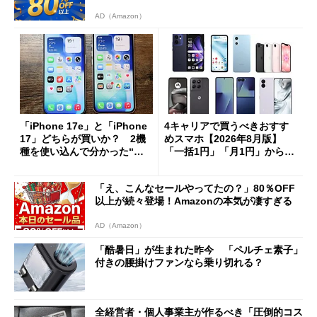
AD（Amazon）
「iPhone 17e」と「iPhone
4キャリアで買うべきおすす
17」どちらが買いか？ 2機
めスマホ【2026年8月版】
種を使い込んで分かった“ス
「一括1円」「月1円」からお
ペック表にない違い”
得なiPhone／Pixel／Galaxy
まで
「え、こんなセールやってたの？」80％OFF
以上が続々登場！Amazonの本気が凄すぎる
AD（Amazon）
「酷暑日」が生まれた昨今 「ペルチェ素子」
付きの腰掛けファンなら乗り切れる？
全経営者・個人事業主が作るべき「圧倒的コス