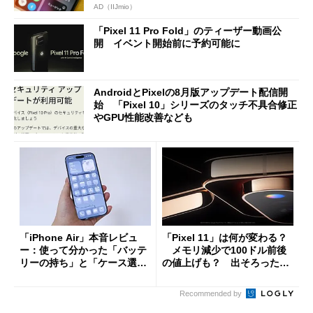
AD（IIJmio）
「Pixel 11 Pro Fold」のティーザー動画公
開 イベント開始前に予約可能に
AndroidとPixelの8月版アップデート配信開
始 「Pixel 10」シリーズのタッチ不具合修正
やGPU性能改善なども
「iPhone Air」本音レビュ
「Pixel 11」は何が変わる？
ー：使って分かった「バッテ
メモリ減少で100ドル前後
リーの持ち」と「ケース選
の値上げも？ 出そろったう
び」の悩ましさ
わさを整理する
Recommended by