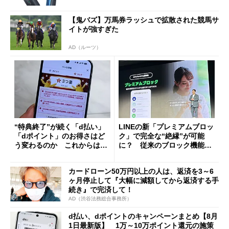
【鬼バズ】万馬券ラッシュで拡散された競馬サ
イトが強すぎた
AD（ルーツ）
“特典終了”が続く「d払い」
LINEの新「プレミアムブロッ
「dポイント」のお得さはど
ク」で完全な“絶縁”が可能
う変わるのか これからは
に？ 従来のブロック機能と
「dカード」の利用が得策？
の決定的な違い
カードローン50万円以上の人は、返済を3～6
ヶ月停止して『大幅に減額してから返済する手
続き』で完済して！
AD（渋谷法務総合事務所）
d払い、dポイントのキャンペーンまとめ【8月
1日最新版】 1万～10万ポイント還元の施策