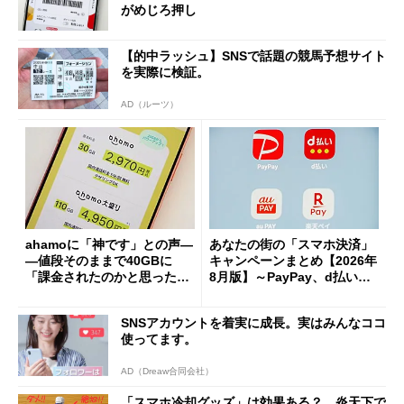
がめじろ押し
【的中ラッシュ】SNSで話題の競馬予想サイト
を実際に検証。
AD（ルーツ）
ahamoに「神です」との声―
あなたの街の「スマホ決済」
―値段そのままで40GBに
キャンペーンまとめ【2026年
「課金されたのかと思った」
8月版】～PayPay、d払い、a
と戸惑いも
u PAY、楽天ペイ
SNSアカウントを着実に成長。実はみんなココ
使ってます。
AD（Dreaw合同会社）
「スマホ冷却グッズ」は効果ある？ 炎天下で