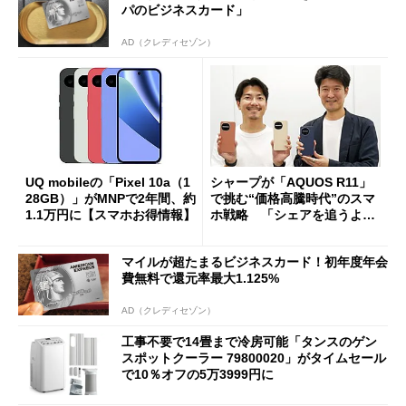
パのビジネスカード」
AD（クレディセゾン）
UQ mobileの「Pixel 10a（1
シャープが「AQUOS R11」
28GB）」がMNPで2年間、約
で挑む“価格高騰時代”のスマ
1.1万円に【スマホお得情報】
ホ戦略 「シェアを追うより
も既存ユーザーを大切に」
マイルが超たまるビジネスカード！初年度年会
費無料で還元率最大1.125%
AD（クレディセゾン）
工事不要で14畳まで冷房可能「タンスのゲン
スポットクーラー 79800020」がタイムセール
で10％オフの5万3999円に