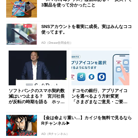
3製品を使って分かったこと
SNSアカウントを着実に成長。実はみんなココ
使ってます。
AD（Dreaw合同会社）
ソフトバンクのスマホ契約数
ドコモの銀行、アプリアイコ
減はいつ止まる？ 宮川社長
ンを選べるよう方針変更
が反転の時期を語る ホッピ
「さまざまなご意見・ご要望
ング対策は「真剣にやりすぎ
を踏まえ」
た」
【金は命より重い…】カイジを無料で見るなら
Rチャンネル▶︎
AD（Rチャンネル）