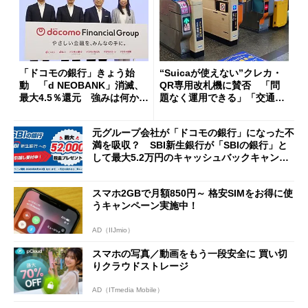
「ドコモの銀行」きょう始
“Suicaが使えない”クレカ・
動 「d NEOBANK」消滅、
QR専用改札機に賛否 「問
最大4.5％還元 強みは何か解
題なく運用できる」「交通系I
説
Cの方がスムーズ」
元グループ会社が「ドコモの銀行」になった不
満を吸収？ SBI新生銀行が「SBIの銀行」と
して最大5.2万円のキャッシュバックキャンペ
ーンを開催
スマホ2GBで月額850円～ 格安SIMをお得に使
うキャンペーン実施中！
AD（IIJmio）
スマホの写真／動画をもう一段安全に 買い切
りクラウドストレージ
AD（ITmedia Mobile）