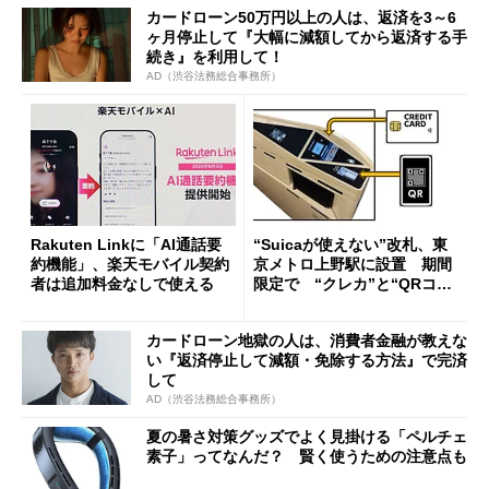
カードローン50万円以上の人は、返済を3～6
ヶ月停止して『大幅に減額してから返済する手
続き』を利用して！
AD（渋谷法務総合事務所）
Rakuten Linkに「AI通話要
“Suicaが使えない”改札、東
約機能」、楽天モバイル契約
京メトロ上野駅に設置 期間
者は追加料金なしで使える
限定で “クレカ”と“QRコー
ド”専用
カードローン地獄の人は、消費者金融が教えな
い『返済停止して減額・免除する方法』で完済
して
AD（渋谷法務総合事務所）
夏の暑さ対策グッズでよく見掛ける「ペルチェ
素子」ってなんだ？ 賢く使うための注意点も