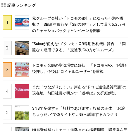
記事ランキング
元グループ会社が「ドコモの銀行」になった不満を吸
収？ SBI新生銀行が「SBIの銀行」として最大5.2万円
のキャッシュバックキャンペーンを開催
“Suicaが使えない”クレカ・QR専用改札機に賛否 「問
題なく運用できる」「交通系ICの方がスムーズ」
ドコモが念願の増収増益に好転 「ドコモMAX」好調も
後押し、今後は“ロイヤルユーザー”を重視
まだ「つながりにくい」声ある“ドコモ通信品質問題”の
現在地 前田社長が明かす「道半ば」の詳細解説
SNSで多発する「無料であげます」投稿の正体 “お涙
ちょうだい”で偽サイトやLINEへ誘導するカラクリ
NHK受信料パトカー・消防車から徴収問題、猛反発を受