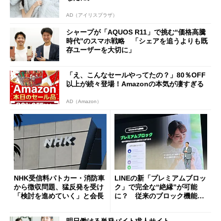
AD（アイリスプラザ）
シャープが「AQUOS R11」で挑む“価格高騰
時代”のスマホ戦略 「シェアを追うよりも既
存ユーザーを大切に」
「え、こんなセールやってたの？」80％OFF
以上が続々登場！Amazonの本気が凄すぎる
AD（Amazon）
NHK受信料パトカー・消防車
LINEの新「プレミアムブロッ
から徴収問題、猛反発を受け
ク」で完全な“絶縁”が可能
「検討を進めていく」と会長
に？ 従来のブロック機能と
の決定的な違い