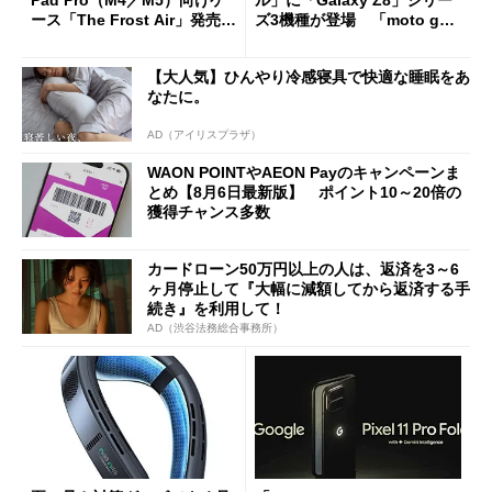
Pad Pro（M4／M5）向けケ
ル」に「Galaxy Z8」シリー
ース「The Frost Air」発売
ズ3機種が登場 「moto g37
ケースフィニットから
j」や「OPPO Find X9 Ultr
a」も
【大人気】ひんやり冷感寝具で快適な睡眠をあ
なたに。
AD（アイリスプラザ）
WAON POINTやAEON Payのキャンペーンま
とめ【8月6日最新版】 ポイント10～20倍の
獲得チャンス多数
カードローン50万円以上の人は、返済を3～6
ヶ月停止して『大幅に減額してから返済する手
続き』を利用して！
AD（渋谷法務総合事務所）