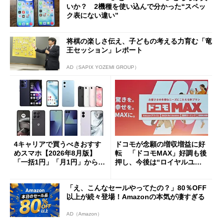
いか？ 2機種を使い込んで分かった“スペッ
ク表にない違い”
将棋の楽しさ伝え、子どもの考える力育む「竜
王セッション」レポート
AD（SAPIX YOZEMI GROUP）
4キャリアで買うべきおすす
ドコモが念願の増収増益に好
めスマホ【2026年8月版】
転 「ドコモMAX」好調も後
「一括1円」「月1円」からお
押し、今後は“ロイヤルユー
得なiPhone／Pixel／Galaxy
ザー”を重視
まで
「え、こんなセールやってたの？」80％OFF
以上が続々登場！Amazonの本気が凄すぎる
AD（Amazon）