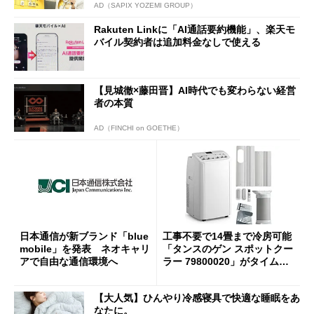
AD（SAPIX YOZEMI GROUP）
Rakuten Linkに「AI通話要約機能」、楽天モ
バイル契約者は追加料金なしで使える
【見城徹×藤田晋】AI時代でも変わらない経営
者の本質
AD（FINCHI on GOETHE）
日本通信が新ブランド「blue
工事不要で14畳まで冷房可能
mobile」を発表 ネオキャリ
「タンスのゲン スポットクー
アで自由な通信環境へ
ラー 79800020」がタイムセ
ールで10％オフの5万3999円
に
【大人気】ひんやり冷感寝具で快適な睡眠をあ
なたに。