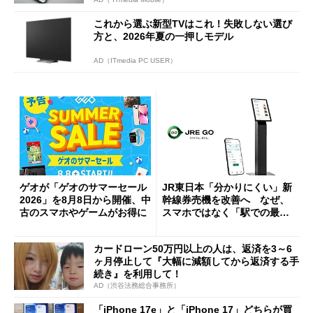
これから選ぶ新型TVはこれ！失敗しない選び
方と、2026年夏の一押しモデル
AD（ITmedia PC USER）
ゲオが「ゲオのサマーセール
JR東日本「分かりにくい」新
2026」を8月8日から開催、中
幹線券売機を改善へ なぜ、
古のスマホやゲームがお得に
スマホではなく「駅での最短
1分購入」を実現？
カードローン50万円以上の人は、返済を3～6
ヶ月停止して『大幅に減額してから返済する手
続き』を利用して！
AD（渋谷法務総合事務所）
「iPhone 17e」と「iPhone 17」どちらが買