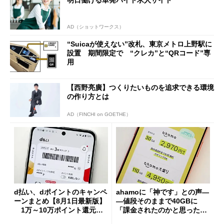
明日働ける単発バイト求人サイト
AD（ショットワークス）
“Suicaが使えない”改札、東京メトロ上野駅に
設置 期間限定で “クレカ”と“QRコード”専
用
【西野亮廣】つくりたいものを追求できる環境
の作り方とは
AD（FINCHI on GOETHE）
d払い、dポイントのキャンペ
ahamoに「神です」との声―
ーンまとめ【8月1日最新版】
―値段そのままで40GBに
1万～10万ポイント還元の
「課金されたのかと思った」
施策がめじろ押し
と戸惑いも