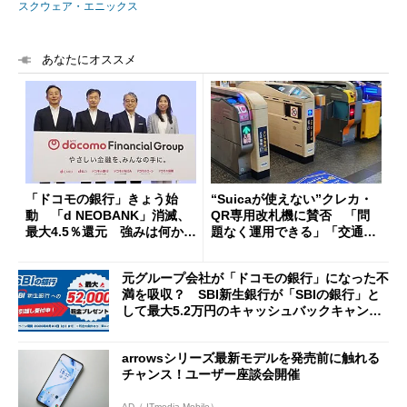
スクウェア・エニックス
あなたにオススメ
「ドコモの銀行」きょう始
“Suicaが使えない”クレカ・
動 「d NEOBANK」消滅、
QR専用改札機に賛否 「問
最大4.5％還元 強みは何か解
題なく運用できる」「交通系I
説
Cの方がスムーズ」
元グループ会社が「ドコモの銀行」になった不
満を吸収？ SBI新生銀行が「SBIの銀行」と
して最大5.2万円のキャッシュバックキャンペ
ーンを開催
arrowsシリーズ最新モデルを発売前に触れる
チャンス！ユーザー座談会開催
AD（ ITmedia Mobile）