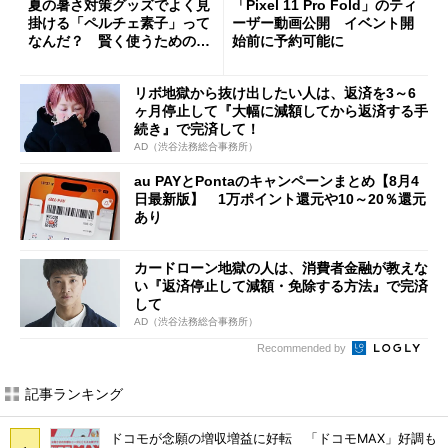
夏の暑さ対策グッズでよく見
「Pixel 11 Pro Fold」のティ
掛ける「ペルチェ素子」って
ーザー動画公開 イベント開
なんだ？ 賢く使うための注
始前に予約可能に
意点も
リボ地獄から抜け出したい人は、返済を3～6
ヶ月停止して『大幅に減額してから返済する手
続き』で完済して！
AD（渋谷法務総合事務所）
au PAYとPontaのキャンペーンまとめ【8月4
日最新版】 1万ポイント還元や10～20％還元
あり
カードローン地獄の人は、消費者金融が教えな
い『返済停止して減額・免除する方法』で完済
して
AD（渋谷法務総合事務所）
Recommended by
記事ランキング
ドコモが念願の増収増益に好転 「ドコモMAX」好調も