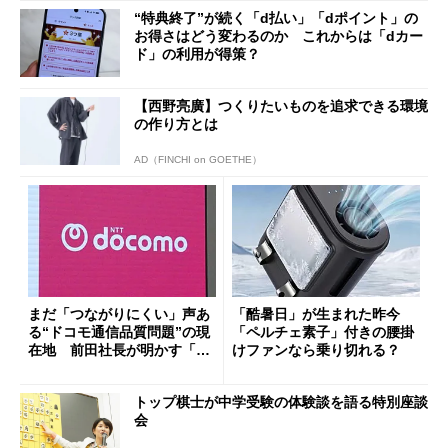
“特典終了”が続く「d払い」「dポイント」の
お得さはどう変わるのか これからは「dカー
ド」の利用が得策？
【西野亮廣】つくりたいものを追求できる環境
の作り方とは
AD（FINCHI on GOETHE）
まだ「つながりにくい」声あ
「酷暑日」が生まれた昨今
る“ドコモ通信品質問題”の現
「ペルチェ素子」付きの腰掛
在地 前田社長が明かす「道
けファンなら乗り切れる？
半ば」の詳細解説
トップ棋士が中学受験の体験談を語る特別座談
会