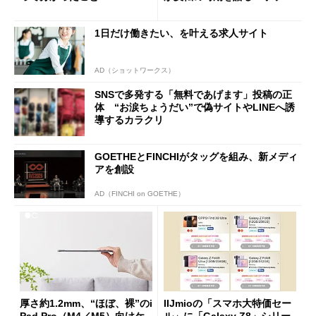
ング対策は「真剣にやりすぎ
た」
1日だけ働きたい、を叶える求人サイト
AD（ショットワークス）
SNSで多発する「無料であげます」投稿の正
体 “お涙ちょうだい”で偽サイトやLINEへ誘
導するカラクリ
GOETHEとFINCHIがタッグを組み、新メディ
アを創設
AD（FINCHI on GOETHE）
厚さ約1.2mm、“ほぼ、裸”のi
IIJmioの「スマホ大特価セー