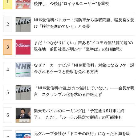
後押し、今後は“ロイヤルユーザー”を重視
NHK受信料パトカー・消防車から徴収問題、猛反発を受
け「検討を進めていく」と会長
まだ「つながりにくい」声ある“ドコモ通信品質問題”の
現在地 前田社長が明かす「道半ば」の詳細解説
なぜ？ カーナビが「NHK受信料」対象になるワケ 課
金されるケースと徴収を免れる方法
「NHK受信料の値上げは検討していない」――会長が明
言 スクランブル化を求める声絶えず
楽天モバイルのローミングは「予定通り9月末に終
了」 ただし「ルーラル限定で継続」の可能性も
元グループ会社が「ドコモの銀行」になった不満を吸