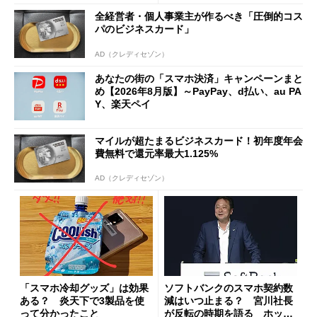
全経営者・個人事業主が作るべき「圧倒的コス
パのビジネスカード」
AD（クレディセゾン）
あなたの街の「スマホ決済」キャンペーンまと
め【2026年8月版】～PayPay、d払い、au PA
Y、楽天ペイ
マイルが超たまるビジネスカード！初年度年会
費無料で還元率最大1.125%
AD（クレディセゾン）
「スマホ冷却グッズ」は効果
ソフトバンクのスマホ契約数
ある？ 炎天下で3製品を使
減はいつ止まる？ 宮川社長
って分かったこと
が反転の時期を語る ホッピ