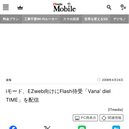
料金プラン
工事不要Wi-Fiルーター
スマホ決済
世界を変える5G
デジモノ
速報
2006年4月24日
iモード、EZweb向けにFlash待受「Vana' diel
TIME」を配信
[ITmedia]
PC用表示
関連情報