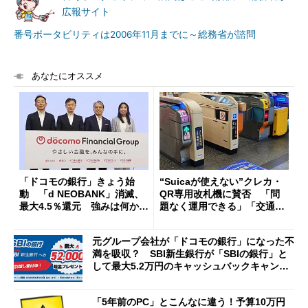
広報サイト
番号ポータビリティは2006年11月までに～総務省が諮問
あなたにオススメ
「ドコモの銀行」きょう始
“Suicaが使えない”クレカ・
動 「d NEOBANK」消滅、
QR専用改札機に賛否 「問
最大4.5％還元 強みは何か解
題なく運用できる」「交通系I
説
Cの方がスムーズ」
元グループ会社が「ドコモの銀行」になった不
満を吸収？ SBI新生銀行が「SBIの銀行」と
して最大5.2万円のキャッシュバックキャンペ
ーンを開催
「5年前のPC」とこんなに違う！予算10万円