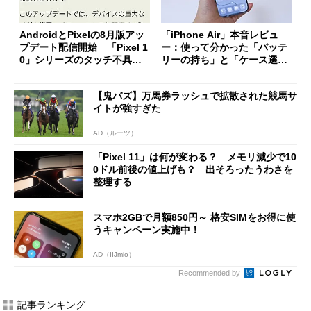
AndroidとPixelの8月版アッ
「iPhone Air」本音レビュ
プデート配信開始 「Pixel 1
ー：使って分かった「バッテ
0」シリーズのタッチ不具合
リーの持ち」と「ケース選
修正やGPU性能改善なども
び」の悩ましさ
【鬼バズ】万馬券ラッシュで拡散された競馬サ
イトが強すぎた
AD（ルーツ）
「Pixel 11」は何が変わる？ メモリ減少で10
0ドル前後の値上げも？ 出そろったうわさを
整理する
スマホ2GBで月額850円～ 格安SIMをお得に使
うキャンペーン実施中！
AD（IIJmio）
Recommended by
記事ランキング