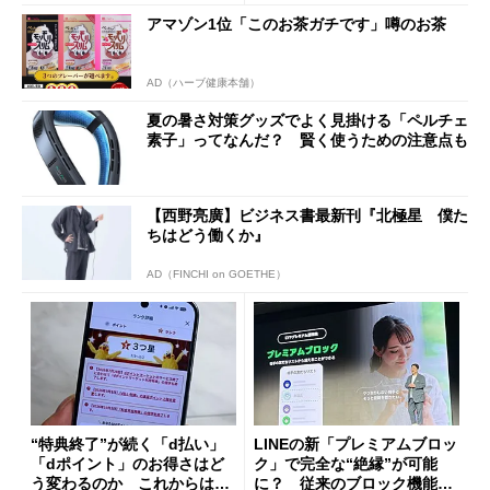
アマゾン1位「このお茶ガチです」噂のお茶
AD（ハーブ健康本舗）
夏の暑さ対策グッズでよく見掛ける「ペルチェ
素子」ってなんだ？ 賢く使うための注意点も
【西野亮廣】ビジネス書最新刊『北極星 僕た
ちはどう働くか』
AD（FINCHI on GOETHE）
“特典終了”が続く「d払い」
LINEの新「プレミアムブロッ
「dポイント」のお得さはど
ク」で完全な“絶縁”が可能
う変わるのか これからは
に？ 従来のブロック機能と