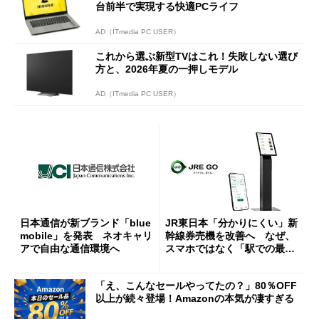
台前半で実現する快適PCライフ
AD（ITmedia PC USER）
これから選ぶ新型TVはこれ！失敗しない選び
方と、2026年夏の一押しモデル
AD（ITmedia PC USER）
日本通信が新ブランド「blue
JR東日本「分かりにくい」新
mobile」を発表 ネオキャリ
幹線券売機を改善へ なぜ、
アで自由な通信環境へ
スマホではなく「駅での最短
1分購入」を実現？
「え、こんなセールやってたの？」80％OFF
以上が続々登場！Amazonの本気が凄すぎる