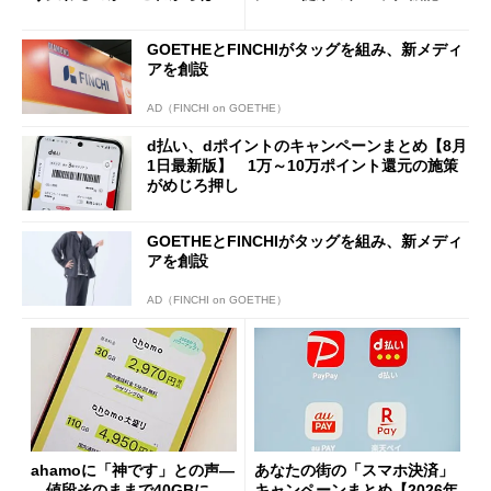
「dカード」の利用が得策？
の決定的な違い
GOETHEとFINCHIがタッグを組み、新メディ
アを創設
AD（FINCHI on GOETHE）
d払い、dポイントのキャンペーンまとめ【8月
1日最新版】 1万～10万ポイント還元の施策
がめじろ押し
GOETHEとFINCHIがタッグを組み、新メディ
アを創設
AD（FINCHI on GOETHE）
ahamoに「神です」との声―
あなたの街の「スマホ決済」
―値段そのままで40GBに
キャンペーンまとめ【2026年