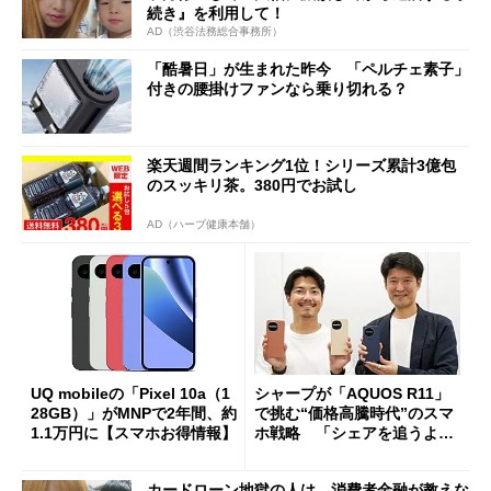
続き』を利用して！
AD（渋谷法務総合事務所）
「酷暑日」が生まれた昨今 「ペルチェ素子」
付きの腰掛けファンなら乗り切れる？
楽天週間ランキング1位！シリーズ累計3億包
のスッキリ茶。380円でお試し
AD（ハーブ健康本舗）
UQ mobileの「Pixel 10a（1
シャープが「AQUOS R11」
28GB）」がMNPで2年間、約
で挑む“価格高騰時代”のスマ
1.1万円に【スマホお得情報】
ホ戦略 「シェアを追うより
も既存ユーザーを大切に」
カードローン地獄の人は、消費者金融が教えな