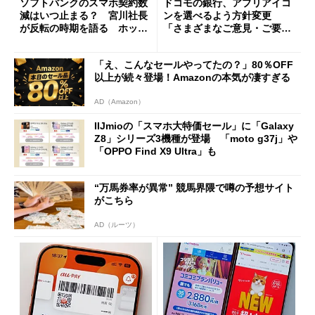
ソフトバンクのスマホ契約数
ドコモの銀行、アプリアイコ
減はいつ止まる？ 宮川社長
ンを選べるよう方針変更
が反転の時期を語る ホッピ
「さまざまなご意見・ご要望
ング対策は「真剣にやりすぎ
を踏まえ」
た」
「え、こんなセールやってたの？」80％OFF
以上が続々登場！Amazonの本気が凄すぎる
AD（Amazon）
IIJmioの「スマホ大特価セール」に「Galaxy
Z8」シリーズ3機種が登場 「moto g37j」や
「OPPO Find X9 Ultra」も
“万馬券率が異常” 競馬界隈で噂の予想サイト
がこちら
AD（ルーツ）