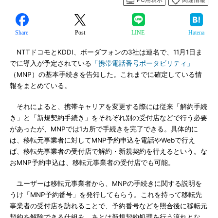
Share
Post
LINE
Hatena
NTTドコモとKDDI、ボーダフォンの3社は連名で、11月1日ま
でに導入が予定されている
「携帯電話番号ポータビリティ」
（MNP）の基本手続きを告知した。これまでに確定している情
報をまとめている。
それによると、携帯キャリアを変更する際には従来「解約手続
き」と「新規契約手続き」をそれぞれ別の受付店などで行う必要
があったが、MNPでは1カ所で手続きを完了できる。具体的に
は、移転元事業者に対してMNP予約申込を電話やWebで行え
ば、移転先事業者の受付店で解約・新規契約を行えるという。な
おMNP予約申込は、移転元事業者の受付店でも可能。
ユーザーは移転元事業者から、MNPの手続きに関する説明を
うけ「MNP予約番号」を発行してもらう。これを持って移転先
事業者の受付店を訪れることで、予約番号などを照合後に移転元
契約を解除できる仕組み。あとは新規契約処理を行う流れとな