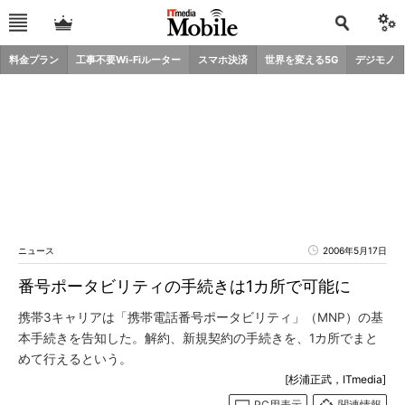
料金プラン
工事不要Wi-Fiルーター
スマホ決済
世界を変える5G
デジモノ
ニュース
2006年5月17日
番号ポータビリティの手続きは1カ所で可能に
携帯3キャリアは「携帯電話番号ポータビリティ」（MNP）の基
本手続きを告知した。解約、新規契約の手続きを、1カ所でまと
めて行えるという。
[杉浦正武，ITmedia]
PC用表示
関連情報