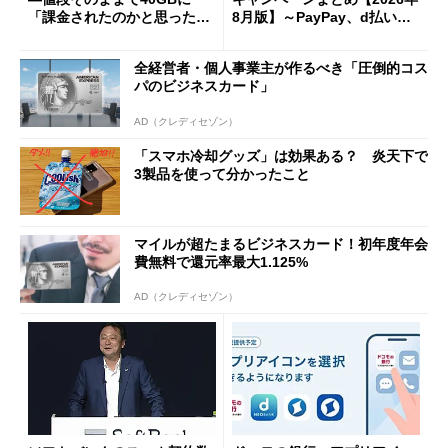
「課金されたのかと思った」
8月版】～PayPay、d払い、a
と戸惑いも
u PAY、楽天ペイ
全経営者・個人事業主が作るべき「圧倒的コス
パのビジネスカード」
AD（クレディセゾン）
「スマホ冷却グッズ」は効果ある？ 炎天下で
3製品を使って分かったこと
マイルが超たまるビジネスカード！初年度年会
費無料で還元率最大1.125%
AD（クレディセゾン）