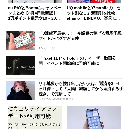
au PAYとPontaのキャンペー
UQ mobileとY!mobileの「セ
ンまとめ【8月4日最新版】
ット割なし」新割引を比較
1万ポイント還元や10～20％
ahamo、LINEMO、楽天モバ
還元あり
イルよりもお得？
「3連続万馬券…！」今話題の稼げる競馬予想
サイトがバグすぎる件
AD（ルーツ）
「Pixel 11 Pro Fold」のティーザー動画公
開 イベント開始前に予約可能に
リボ地獄から抜け出したい人は、返済を3～6
ヶ月停止して『大幅に減額してから返済する手
続き』で完済して！
AD（渋谷法務総合事務所）