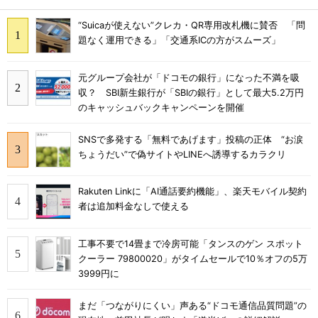
“Suicaが使えない”クレカ・QR専用改札機に賛否 「問
題なく運用できる」「交通系ICの方がスムーズ」
元グループ会社が「ドコモの銀行」になった不満を吸
収？ SBI新生銀行が「SBIの銀行」として最大5.2万円
のキャッシュバックキャンペーンを開催
SNSで多発する「無料であげます」投稿の正体 “お涙
ちょうだい”で偽サイトやLINEへ誘導するカラクリ
Rakuten Linkに「AI通話要約機能」、楽天モバイル契約
者は追加料金なしで使える
工事不要で14畳まで冷房可能「タンスのゲン スポット
クーラー 79800020」がタイムセールで10％オフの5万
3999円に
まだ「つながりにくい」声ある“ドコモ通信品質問題”の