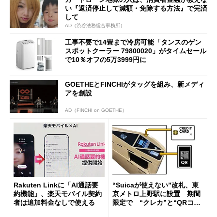
い『返済停止して減額・免除する方法』で完済
して
AD（渋谷法務総合事務所）
工事不要で14畳まで冷房可能「タンスのゲン
スポットクーラー 79800020」がタイムセール
で10％オフの5万3999円に
GOETHEとFINCHIがタッグを組み、新メディ
アを創設
AD（FINCHI on GOETHE）
Rakuten Linkに「AI通話要
“Suicaが使えない”改札、東
約機能」、楽天モバイル契約
京メトロ上野駅に設置 期間
者は追加料金なしで使える
限定で “クレカ”と“QRコー
ド”専用