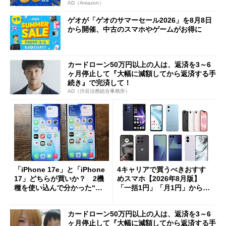
AD（Amazon）
ゲオが「ゲオのサマーセール2026」を8月8日
から開催、中古のスマホやゲームがお得に
カードローン50万円以上の人は、返済を3～6
ヶ月停止して『大幅に減額してから返済する手
続き』で完済して！
AD（渋谷法務総合事務所）
「iPhone 17e」と「iPhone
4キャリアで買うべきおすす
17」どちらが買いか？ 2機
めスマホ【2026年8月版】
種を使い込んで分かった“ス
「一括1円」「月1円」からお
ペック表にない違い”
得なiPhone／Pixel／Galaxy
まで
カードローン50万円以上の人は、返済を3～6
ヶ月停止して『大幅に減額してから返済する手