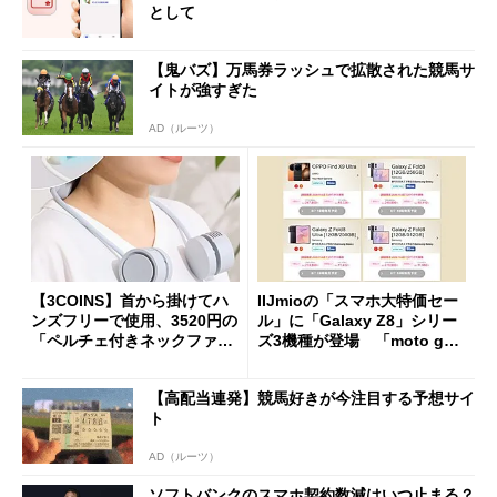
として
【鬼バズ】万馬券ラッシュで拡散された競馬サ
イトが強すぎた
AD（ルーツ）
【3COINS】首から掛けてハ
IIJmioの「スマホ大特価セー
ンズフリーで使用、3520円の
ル」に「Galaxy Z8」シリー
「ペルチェ付きネックファ
ズ3機種が登場 「moto g37
ン」
j」や「OPPO Find X9 Ultr
a」も
【高配当連発】競馬好きが今注目する予想サイ
ト
AD（ルーツ）
ソフトバンクのスマホ契約数減はいつ止まる？