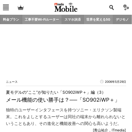
料金プラン
工事不要Wi-Fiルーター
スマホ決済
世界を変える5G
デジモノ
ニュース
2006年5月29日
夏モデルの“ここ”が知りたい「SO902iWP＋」編（3）
メール機能の使い勝手は？──「SO902iWP＋」
独特のユーザーインタフェースを持つソニー・エリクソン製端
末。これをよしとするユーザーは同社の端末から離れられないと
いうこともあり、その進化と機能改善への関心も高いようだ。
[青山祐介，ITmedia]