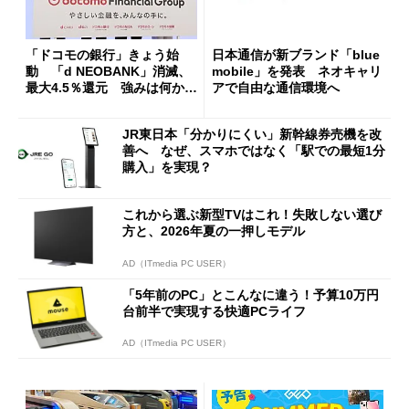
「ドコモの銀行」きょう始
日本通信が新ブランド「blue
動 「d NEOBANK」消滅、
mobile」を発表 ネオキャリ
最大4.5％還元 強みは何か解
アで自由な通信環境へ
説
JR東日本「分かりにくい」新幹線券売機を改
善へ なぜ、スマホではなく「駅での最短1分
購入」を実現？
これから選ぶ新型TVはこれ！失敗しない選び
方と、2026年夏の一押しモデル
AD（ITmedia PC USER）
「5年前のPC」とこんなに違う！予算10万円
台前半で実現する快適PCライフ
AD（ITmedia PC USER）