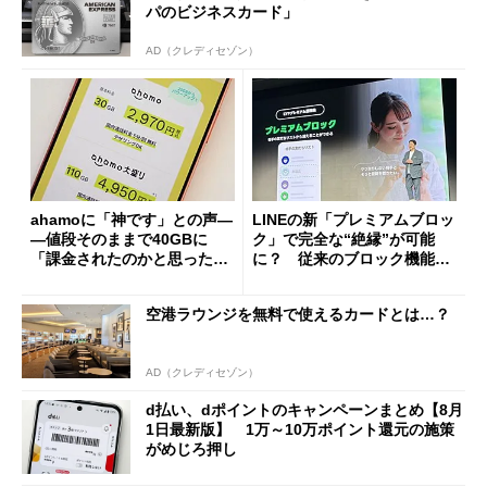
パのビジネスカード」
AD（クレディセゾン）
ahamoに「神です」との声―
LINEの新「プレミアムブロッ
―値段そのままで40GBに
ク」で完全な“絶縁”が可能
「課金されたのかと思った」
に？ 従来のブロック機能と
と戸惑いも
の決定的な違い
空港ラウンジを無料で使えるカードとは…？
AD（クレディセゾン）
d払い、dポイントのキャンペーンまとめ【8月
1日最新版】 1万～10万ポイント還元の施策
がめじろ押し