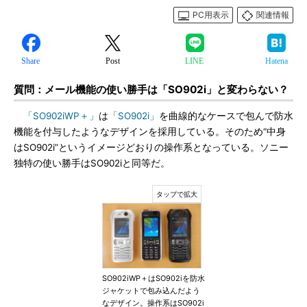
PC用表示
関連情報
Share
Post
LINE
Hatena
質問：メール機能の使い勝手は「SO902i」と変わらない？
「SO902iWP＋」
は
「SO902i」
を曲線的なケースで包んで防水
機能を付与したようなデザインを採用している。そのため“中身
はSO902i”というイメージどおりの操作系となっている。ソニー
独特の使い勝手はSO902iと同等だ。
SO902iWP＋はSO902iを防水
ジャケットで包み込んだよう
なデザイン。操作系はSO902i