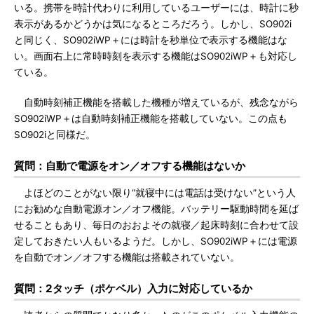
いる。携帯を時計代わりに利用しているユーザーには、時計に秒
表示があるかどうかは気になるところだろう。しかし、SO902i
と同じく、SO902iWP＋には時計を秒単位で表示する機能はな
い。画面右上に常時時刻を表示する機能はSO902iWP＋も対応し
ている。
自動時刻補正機能を搭載した機種が増えているが、残念ながら
SO902iWP＋は自動時刻補正機能を搭載していない。この点も
SO902iと同様だ。
質問：自動で電源をオン／オフする機能はないか
よほどのことがない限り“就寝中には電話は受けない”という人
にお勧めな自動電源オン／オフ機能。バッテリー駆動時間を延ば
せることもあり、毎日のおおよその就寝／起床時刻に合わせて設
定しておきたい人もいるようだ。しかし、SO902iWP＋には電源
を自動でオン／オフする機能は搭載されていない。
質問：2タッチ（ポケベル）入力に対応しているか