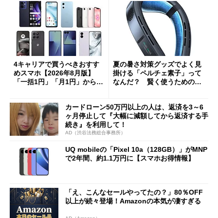
4キャリアで買うべきおすす
夏の暑さ対策グッズでよく見
めスマホ【2026年8月版】
掛ける「ペルチェ素子」って
「一括1円」「月1円」からお
なんだ？ 賢く使うための注
得なiPhone／Pixel／Galaxy
意点も
まで
カードローン50万円以上の人は、返済を3～6
ヶ月停止して『大幅に減額してから返済する手
続き』を利用して！
AD（渋谷法務総合事務所）
UQ mobileの「Pixel 10a（128GB）」がMNP
で2年間、約1.1万円に【スマホお得情報】
「え、こんなセールやってたの？」80％OFF
以上が続々登場！Amazonの本気が凄すぎる