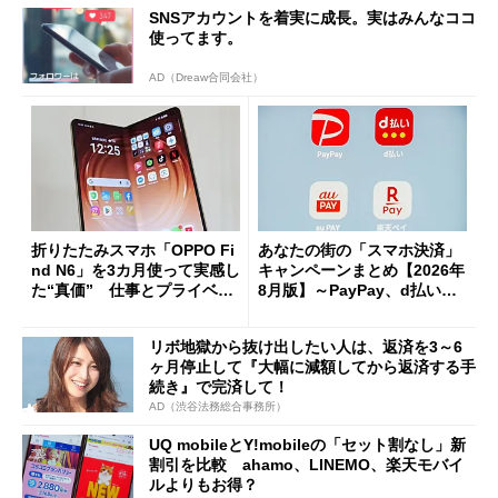
SNSアカウントを着実に成長。実はみんなココ
使ってます。
AD（Dreaw合同会社）
折りたたみスマホ「OPPO Fi
あなたの街の「スマホ決済」
nd N6」を3カ月使って実感し
キャンペーンまとめ【2026年
た“真価” 仕事とプライベー
8月版】～PayPay、d払い、a
トで大活躍
u PAY、楽天ペイ
リボ地獄から抜け出したい人は、返済を3～6
ヶ月停止して『大幅に減額してから返済する手
続き』で完済して！
AD（渋谷法務総合事務所）
UQ mobileとY!mobileの「セット割なし」新
割引を比較 ahamo、LINEMO、楽天モバイ
ルよりもお得？