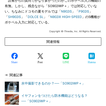
読者からの質問でかなり多かったのがこのポケベル入力機能の
有無。しかし、残念ながら「SO902iWP＋」では対応していな
い。ちなみにドコモの夏モデルでは「
N902iS
」「
P902iS
」
「
SH902iS
」「
DOLCE SL
」「
N902iX HIGH-SPEED
」の5機種が
ポケベル入力に対応している。
Copyright © ITmedia, Inc. All Rights Reserved.
関連情報
Share
Post
LINE
Hatena
関連記事
水中撮影できるのか？──「SO902iWP＋」
イヤフォンをつけたら防水機能はどうなる？
──「SO902iWP＋」