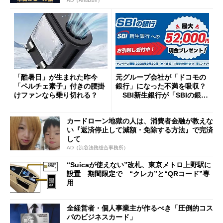
AD（Amazon）
「酷暑日」が生まれた昨今
元グループ会社が「ドコモの
「ペルチェ素子」付きの腰掛
銀行」になった不満を吸収？
けファンなら乗り切れる？
SBI新生銀行が「SBIの銀
行」として最大5.2万円のキャ
ッシュバックキャンペーンを
カードローン地獄の人は、消費者金融が教えな
開催
い『返済停止して減額・免除する方法』で完済
して
AD（渋谷法務総合事務所）
“Suicaが使えない”改札、東京メトロ上野駅に
設置 期間限定で “クレカ”と“QRコード”専
用
全経営者・個人事業主が作るべき「圧倒的コス
パのビジネスカード」