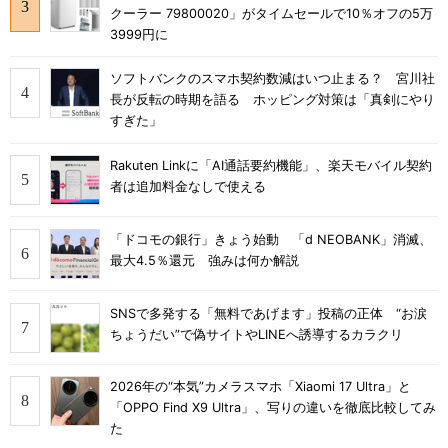
クーラー 79800020」がタイムセールで10％オフの5万
3999円に
ソフトバンクのスマホ契約数減はいつ止まる？ 宮川社
長が反転の時期を語る ホッピング対策は「真剣にやり
すぎた」
Rakuten Linkに「AI通話要約機能」、楽天モバイル契約
者は追加料金なしで使える
「ドコモの銀行」きょう始動 「d NEOBANK」消滅、
最大4.5％還元 強みは何か解説
SNSで多発する「無料であげます」投稿の正体 “お涙
ちょうだい”で偽サイトやLINEへ誘導するカラクリ
2026年の“本気”カメラスマホ「Xiaomi 17 Ultra」と
「OPPO Find X9 Ultra」、写りの違いを徹底比較してみ
た