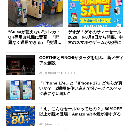
“Suicaが使えない”クレカ・
ゲオが「ゲオのサマーセール
QR専用改札機に賛否 「問
2026」を8月8日から開催、中
題なく運用できる」「交通系I
古のスマホやゲームがお得に
Cの方がスムーズ」
GOETHEとFINCHIがタッグを組み、新メディ
アを創設
AD（FINCHI on GOETHE）
「iPhone 17e」と「iPhone 17」どちらが買
いか？ 2機種を使い込んで分かった“スペッ
ク表にない違い”
「え、こんなセールやってたの？」80％OFF
以上が続々登場！Amazonの本気が凄すぎる
AD（Amazon）