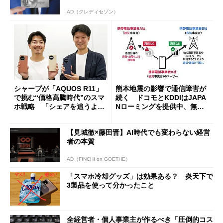
AD（クレディセゾン）
シャープが「AQUOS R11」
熊本地震の影響で通信障害が
で挑む“価格高騰時代”のスマ
続く ドコモとKDDIはJAPA
ホ戦略 「シェアを追うより
Nローミングを提供中、無料
も既存ユーザーを大切に」
Wi-Fi「00000JAPAN」も開
放
【見城徹×藤田晋】AI時代でも変わらない経営
者の本質
AD（FINCHI on GOETHE）
「スマホ冷却グッズ」は効果ある？ 炎天下で
3製品を使って分かったこと
全経営者・個人事業主が作るべき「圧倒的コス