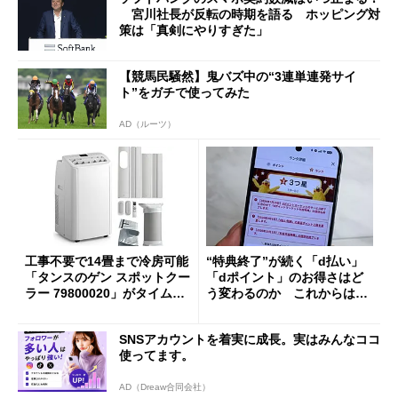
宮川社長が反転の時期を語る ホッピング対
策は「真剣にやりすぎた」
【競馬民騒然】鬼バズ中の“3連単連発サイ
ト”をガチで使ってみた
AD（ルーツ）
工事不要で14畳まで冷房可能
“特典終了”が続く「d払い」
「タンスのゲン スポットクー
「dポイント」のお得さはど
ラー 79800020」がタイムセ
う変わるのか これからは
ールで10％オフの5万3999円
「dカード」の利用が得策？
に
SNSアカウントを着実に成長。実はみんなココ
使ってます。
AD（Dreaw合同会社）