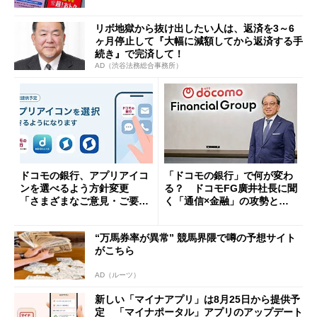
リボ地獄から抜け出したい人は、返済を3～6
ヶ月停止して『大幅に減額してから返済する手
続き』で完済して！
AD（渋谷法務総合事務所）
ドコモの銀行、アプリアイコ
「ドコモの銀行」で何が変わ
ンを選べるよう方針変更
る？ ドコモFG廣井社長に聞
「さまざまなご意見・ご要望
く「通信×金融」の攻勢とグ
を踏まえ」
ループ戦略
“万馬券率が異常” 競馬界隈で噂の予想サイト
がこちら
AD（ルーツ）
新しい「マイナアプリ」は8月25日から提供予
定 「マイナポータル」アプリのアップデート