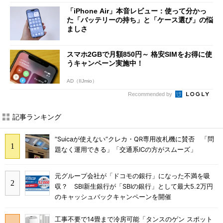
「iPhone Air」本音レビュー：使って分かっ
た「バッテリーの持ち」と「ケース選び」の悩
ましさ
スマホ2GBで月額850円～ 格安SIMをお得に使
うキャンペーン実施中！
AD（IIJmio）
Recommended by
記事ランキング
“Suicaが使えない”クレカ・QR専用改札機に賛否 「問
題なく運用できる」「交通系ICの方がスムーズ」
元グループ会社が「ドコモの銀行」になった不満を吸
収？ SBI新生銀行が「SBIの銀行」として最大5.2万円
のキャッシュバックキャンペーンを開催
工事不要で14畳まで冷房可能「タンスのゲン スポット