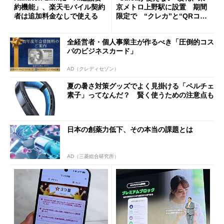
約機能」、楽天モバイル契約
京メトロ上野駅に設置 期間
者は追加料金なしで使える
限定で “クレカ”と“QRコー
ド”専用
全経営者・個人事業主が作るべき「圧倒的コス
パのビジネスカード」
AD（クレディセゾン）
夏の暑さ対策グッズでよく見掛ける「ペルチェ
素子」ってなんだ？ 賢く使うための注意点も
日本の創薬力低下、その本当の課題とは
AD（三菱総合研究所）