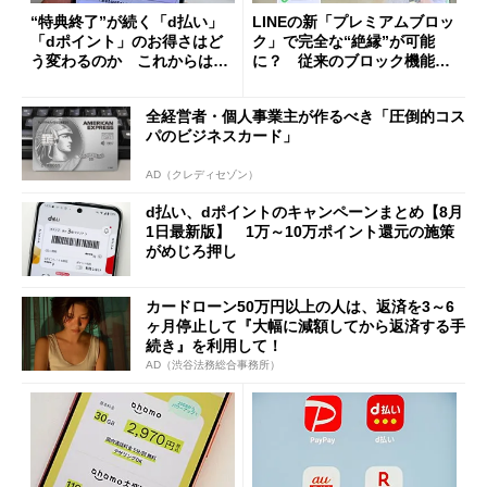
“特典終了”が続く「d払い」
LINEの新「プレミアムブロッ
「dポイント」のお得さはど
ク」で完全な“絶縁”が可能
う変わるのか これからは
に？ 従来のブロック機能と
「dカード」の利用が得策？
の決定的な違い
全経営者・個人事業主が作るべき「圧倒的コス
パのビジネスカード」
AD（クレディセゾン）
d払い、dポイントのキャンペーンまとめ【8月
1日最新版】 1万～10万ポイント還元の施策
がめじろ押し
カードローン50万円以上の人は、返済を3～6
ヶ月停止して『大幅に減額してから返済する手
続き』を利用して！
AD（渋谷法務総合事務所）