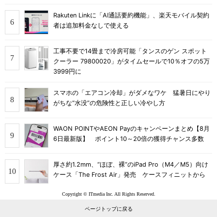
Rakuten Linkに「AI通話要約機能」、楽天モバイル契約
者は追加料金なしで使える
工事不要で14畳まで冷房可能「タンスのゲン スポット
クーラー 79800020」がタイムセールで10％オフの5万
3999円に
スマホの「エアコン冷却」がダメなワケ 猛暑日にやり
がちな“水没”の危険性と正しい冷やし方
WAON POINTやAEON Payのキャンペーンまとめ【8月
6日最新版】 ポイント10～20倍の獲得チャンス多数
厚さ約1.2mm、“ほぼ、裸”のiPad Pro（M4／M5）向け
ケース「The Frost Air」発売 ケースフィニットから
Copyright © ITmedia Inc. All Rights Reserved.
ページトップに戻る