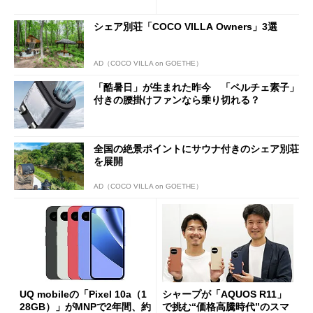
ペック表にない違い”
得なiPhone／Pixel／Galaxy
まで
シェア別荘「COCO VILLA Owners」3選
AD（COCO VILLA on GOETHE）
「酷暑日」が生まれた昨今 「ペルチェ素子」
付きの腰掛けファンなら乗り切れる？
全国の絶景ポイントにサウナ付きのシェア別荘
を展開
AD（COCO VILLA on GOETHE）
UQ mobileの「Pixel 10a（1
シャープが「AQUOS R11」
28GB）」がMNPで2年間、約
で挑む“価格高騰時代”のスマ