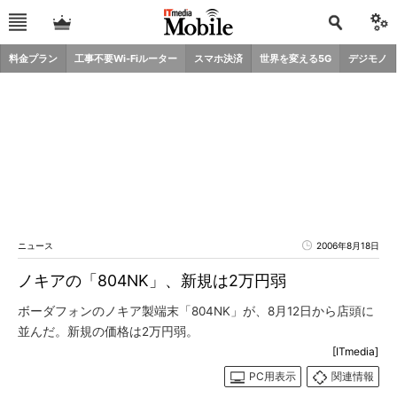
料金プラン
工事不要Wi-Fiルーター
スマホ決済
世界を変える5G
デジモノ
ニュース
2006年8月18日
ノキアの「804NK」、新規は2万円弱
ボーダフォンのノキア製端末「804NK」が、8月12日から店頭に
並んだ。新規の価格は2万円弱。
[ITmedia]
PC用表示
関連情報