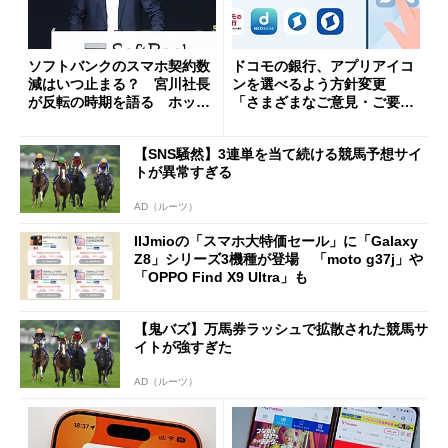
ソフトバンクのスマホ契約数
ドコモの銀行、アプリアイコ
減はいつ止まる？ 宮川社長
ンを選べるよう方針変更
が反転の時期を語る ホッピ
「さまざまなご意見・ご要望
ング対策は「真剣にやりすぎ
を踏まえ」
た」
【SNS騒然】3連単を当て続ける競馬予想サイ
トが異常すぎる
AD（ルーツ）
IIJmioの「スマホ大特価セール」に「Galaxy
Z8」シリーズ3機種が登場 「moto g37j」や
「OPPO Find X9 Ultra」も
【鬼バズ】万馬券ラッシュで拡散された競馬サ
イトが強すぎた
AD（ルーツ）