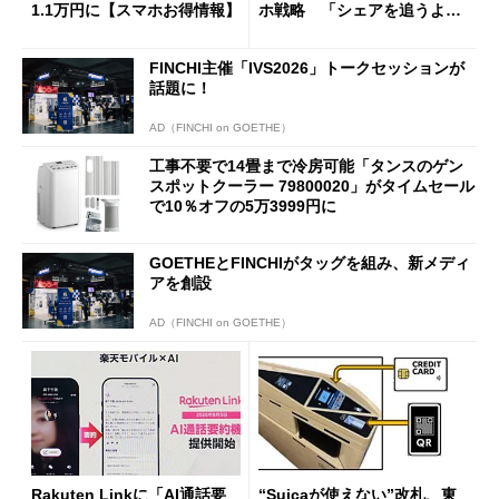
1.1万円に【スマホお得情報】
ホ戦略 「シェアを追うより
も既存ユーザーを大切に」
FINCHI主催「IVS2026」トークセッションが
話題に！
AD（FINCHI on GOETHE）
工事不要で14畳まで冷房可能「タンスのゲン
スポットクーラー 79800020」がタイムセール
で10％オフの5万3999円に
GOETHEとFINCHIがタッグを組み、新メディ
アを創設
AD（FINCHI on GOETHE）
Rakuten Linkに「AI通話要
“Suicaが使えない”改札、東