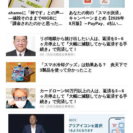
ahamoに「神です」との声―
あなたの街の「スマホ決済」
―値段そのままで40GBに
キャンペーンまとめ【2026年
「課金されたのかと思った」
8月版】～PayPay、d払い、a
と戸惑いも
u PAY、楽天ペイ
リボ地獄から抜け出したい人は、返済を3～6
ヶ月停止して『大幅に減額してから返済する手
続き』で完済して！
AD（渋谷法務総合事務所）
「スマホ冷却グッズ」は効果ある？ 炎天下で
3製品を使って分かったこと
カードローン50万円以上の人は、返済を3～6
ヶ月停止して『大幅に減額してから返済する手
続き』で完済して！
AD（渋谷法務総合事務所）