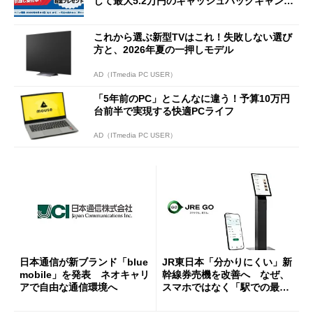
して最大5.2万円のキャッシュバックキャンペ
ーンを開催
これから選ぶ新型TVはこれ！失敗しない選び
方と、2026年夏の一押しモデル
AD（ITmedia PC USER）
「5年前のPC」とこんなに違う！予算10万円
台前半で実現する快適PCライフ
AD（ITmedia PC USER）
日本通信が新ブランド「blue
JR東日本「分かりにくい」新
mobile」を発表 ネオキャリ
幹線券売機を改善へ なぜ、
アで自由な通信環境へ
スマホではなく「駅での最短
1分購入」を実現？