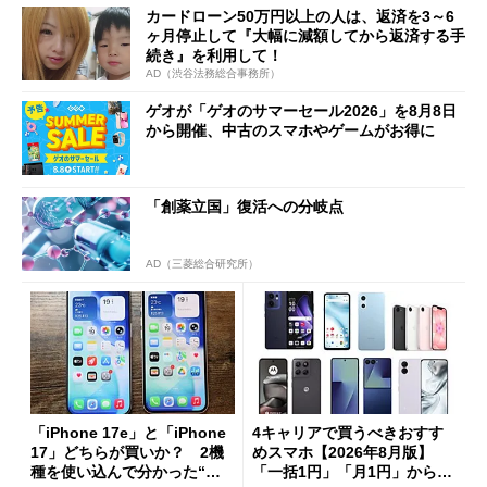
カードローン50万円以上の人は、返済を3～6
ヶ月停止して『大幅に減額してから返済する手
続き』を利用して！
AD（渋谷法務総合事務所）
ゲオが「ゲオのサマーセール2026」を8月8日
から開催、中古のスマホやゲームがお得に
「創薬立国」復活への分岐点
AD（三菱総合研究所）
「iPhone 17e」と「iPhone
4キャリアで買うべきおすす
17」どちらが買いか？ 2機
めスマホ【2026年8月版】
種を使い込んで分かった“ス
「一括1円」「月1円」からお