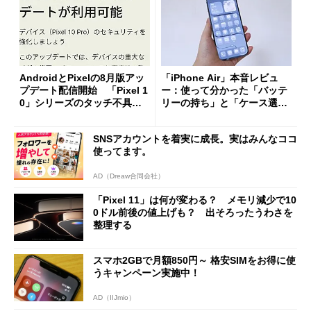
AndroidとPixelの8月版アッ
「iPhone Air」本音レビュ
プデート配信開始 「Pixel 1
ー：使って分かった「バッテ
0」シリーズのタッチ不具合
リーの持ち」と「ケース選
修正やGPU性能改善なども
び」の悩ましさ
SNSアカウントを着実に成長。実はみんなココ
使ってます。
AD（Dreaw合同会社）
「Pixel 11」は何が変わる？ メモリ減少で10
0ドル前後の値上げも？ 出そろったうわさを
整理する
スマホ2GBで月額850円～ 格安SIMをお得に使
うキャンペーン実施中！
AD（IIJmio）