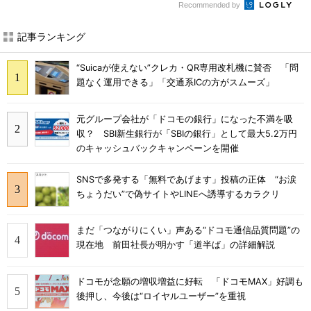
Recommended by
記事ランキング
“Suicaが使えない”クレカ・QR専用改札機に賛否 「問
題なく運用できる」「交通系ICの方がスムーズ」
元グループ会社が「ドコモの銀行」になった不満を吸
収？ SBI新生銀行が「SBIの銀行」として最大5.2万円
のキャッシュバックキャンペーンを開催
SNSで多発する「無料であげます」投稿の正体 “お涙
ちょうだい”で偽サイトやLINEへ誘導するカラクリ
まだ「つながりにくい」声ある“ドコモ通信品質問題”の
現在地 前田社長が明かす「道半ば」の詳細解説
ドコモが念願の増収増益に好転 「ドコモMAX」好調も
後押し、今後は“ロイヤルユーザー”を重視