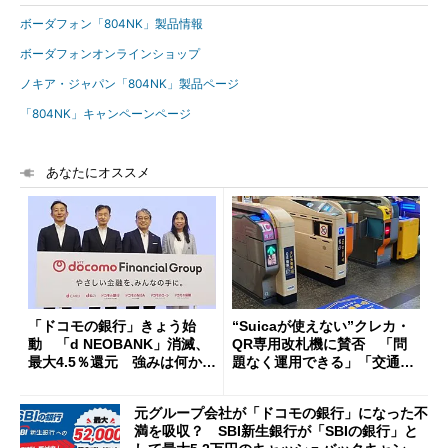
ボーダフォン「804NK」製品情報
ボーダフォンオンラインショップ
ノキア・ジャパン「804NK」製品ページ
「804NK」キャンペーンページ
あなたにオススメ
「ドコモの銀行」きょう始
“Suicaが使えない”クレカ・
動 「d NEOBANK」消滅、
QR専用改札機に賛否 「問
最大4.5％還元 強みは何か解
題なく運用できる」「交通系I
説
Cの方がスムーズ」
元グループ会社が「ドコモの銀行」になった不
満を吸収？ SBI新生銀行が「SBIの銀行」と