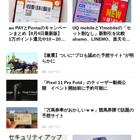
au PAYとPontaのキャンペー
UQ mobileとY!mobileの「セ
ンまとめ【8月4日最新版】
ット割なし」新割引を比較
1万ポイント還元や10～20％
ahamo、LINEMO、楽天モバ
還元あり
イルよりもお得？
【激震】ついに“プロも認めた予想サイト”が明
らかに
AD（ルーツ）
「Pixel 11 Pro Fold」のティーザー動画公
開 イベント開始前に予約可能に
「万馬券率がおかしいｗｗ」競馬界隈で話題の
予想サイト
AD（ルーツ）