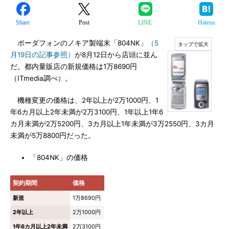
Share
Post
LINE
Hatena
ボーダフォンのノキア製端末「804NK」
（5
月19日の記事参照）
が8月12日から店頭に並ん
だ。都内量販店の新規価格は1万8690円
（ITmedia調べ）。
機種変更の価格は、2年以上が2万1000円、1
年6カ月以上2年未満が2万3100円、1年以上1年6
カ月未満が2万5200円、3カ月以上1年未満が3万2550円、3カ月
未満が5万8800円だった。
「804NK」の価格
契約期間
価格
新規
1万8690円
2年以上
2万1000円
1年6カ月以上2年未満
2万3100円