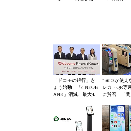
込んで分かった“スペ
円」「月1円
ッ...
得なiPhone／..
「ドコモの銀行」き
“Suicaが使
ょう始動 「d NEOB
レカ・QR専
ANK」消滅、最大4.
に賛否 「問
5％還元 強みは何か
運用できる」
解説
系ICの方がスム