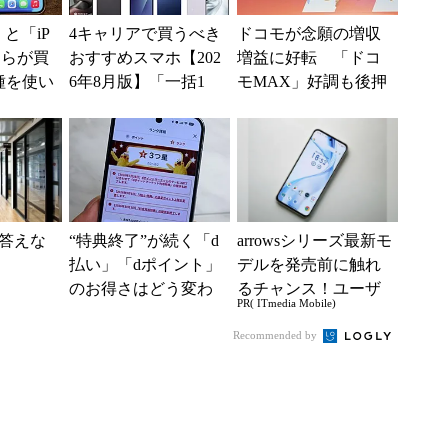
e」と「iP
4キャリアで買うべき
ドコモが念願の増収
どちらが買
おすすめスマホ【202
増益に好転 「ドコ
種を使い
6年8月版】「一括1
モMAX」好調も後押
た“スペ
円」「月1円」からお
し、今後は“ロイヤル
得なiPhone／...
ユーザー”を重視
答えな
“特典終了”が続く「d
arrowsシリーズ最新モ
払い」「dポイント」
デルを発売前に触れ
のお得さはどう変わ
るチャンス！ユーザ
PR( ITmedia Mobile)
るのか これからは
ー座談会開催
「dカード」の利用が
Recommended by
得...