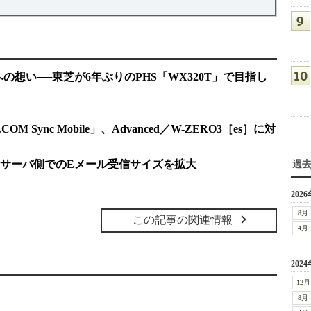
s”への想い──東芝が6年ぶりのPHS「WX320T」で目指し
Sync Mobile」、Advanced／W-ZERO3［es］に対
サーバ側でのEメール受信サイズを拡大
過
2026
8月
この記事の関連情報
4月
2024
12月
8月