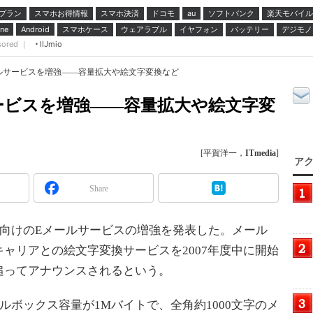
プラン
スマホお得情報
スマホ決済
ドコモ
ソフトバンク
楽天モバイル
au
スマホケース
ウェアラブル
イヤフォン
バッテリー
デジモノ
ne
Android
sored ｜
IIJmio
ルサービスを増強――容量拡大や絵文字変換など
ービスを増強――容量拡大や絵文字変
[平賀洋一，
ITmedia
]
アク
Share
末向けのEメールサービスの増強を発表した。メール
ャリアとの絵文字変換サービスを2007年度中に開始
追ってアナウンスされるという。
ボックス容量が1Mバイトで、全角約1000文字のメ