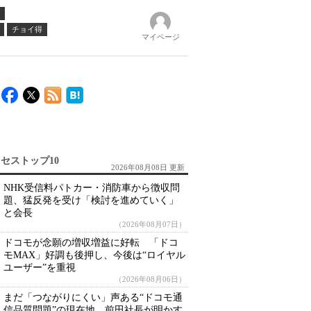
チョイ得
マイページ
セストップ10
2026年08月08日 更新
NHK受信料パトカー・消防車から徴収問
題、猛反発を受け「検討を進めていく」
と会長
（2026年08月07日）
ドコモが念願の増収増益に好転 「ドコ
モMAX」好調も後押し、今後は“ロイヤル
ユーザー”を重視
（2026年08月06日）
まだ「つながりにくい」声ある“ドコモ通
信品質問題”の現在地 前田社長が明かす