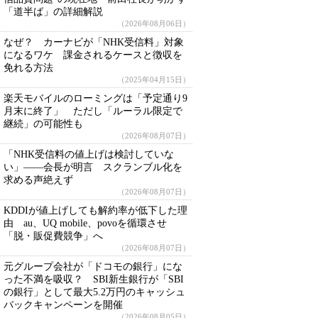
「道半ば」の詳細解説
（2026年08月06日）
なぜ？ カーナビが「NHK受信料」対象
になるワケ 課金されるケースと徴収を
免れる方法
（2025年04月15日）
楽天モバイルのローミングは「予定通り9
月末に終了」 ただし「ルーラル限定で
継続」の可能性も
（2026年08月07日）
「NHK受信料の値上げは検討していな
い」――会長が明言 スクランブル化を
求める声絶えず
（2026年08月07日）
KDDIが値上げしても解約率が低下した理
由 au、UQ mobile、povoを循環させ
「脱・販促費競争」へ
（2026年08月07日）
元グループ会社が「ドコモの銀行」にな
った不満を吸収？ SBI新生銀行が「SBI
の銀行」として最大5.2万円のキャッシュ
バックキャンペーンを開催
（2026年08月05日）