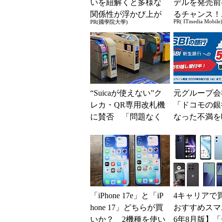
いを紐解くと多様な
デルを発売前
関係性が浮かび上が
るチャンス！
PR( ITmedia Mobile
PR(國學院大學)
る
ー座談会開催
“Suicaが使えない”ク
元グループ会
レカ・QR専用改札機
「ドコモの銀
に賛否 「問題なく
なった不満を
運用できる」「交通
SBI新生銀
系ICの方がスムー...
BIの銀行」
大5....
「iPhone 17e」と「iP
4キャリアで
hone 17」どちらが買
おすすめスマホ
いか？ 2機種を使い
6年8月版】「