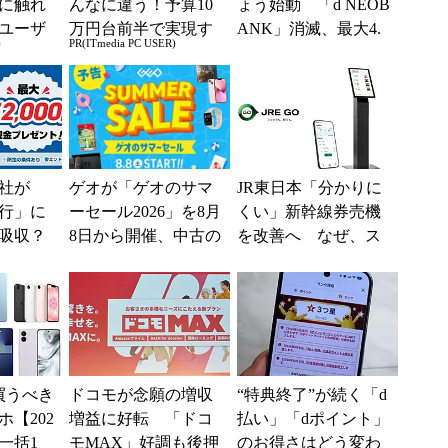
に触れ
んなに違う！予算10
ょう始動 「d NEOB
ユーザ
万円台前半で実現す
ANK」消滅、最大4.
)
PR(ITmedia PC USER)
る快適PCライフ
5％還元 強みは何か
解説
社が
ゲオが「ゲオのサマ
JR東日本「分かりに
行」に
ーセール2026」を8月
くい」新幹線券売機
吸収？
8日から開催、中古の
を改善へ なぜ、ス
行が「S
スマホやゲームがお
マホではなく「駅で
として最
得に
の最短1分購入」を実
現？
買うべき
ドコモが念願の増収
“特典終了”が続く「d
【202
増益に好転 「ドコ
払い」「dポイント」
一括1
モMAX」好調も後押
のお得さはどう変わ