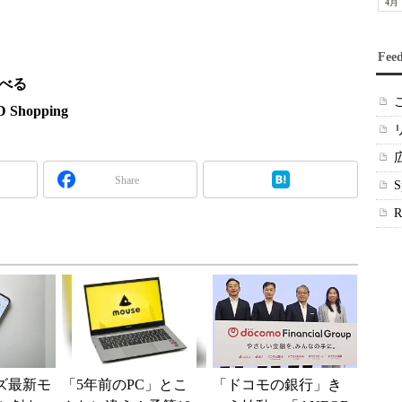
4月
Fee
調べる
hopping
Share
ーズ最新モ
「5年前のPC」とこ
「ドコモの銀行」き