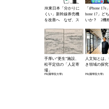
JR東日本「分かりに
「iPhone 17
くい」新幹線券売機
hone 17」
を改善へ なぜ、ス
いか？ 2機
マホではなく「駅で
込んで分かっ
の最短1分購入」を実
ッ...
現？
手厚い“更生”施設、
人文知とは、
松平定信の「人足寄
き領域の探究
場」
PR(國學院大學)
PR(國學院大學)