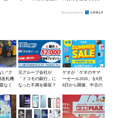
」からお
し、今後は“ロイヤル
るのか これからは
.
ユーザー”を重視
「dカード」の利用が
Recommended by
得...
えない”ク
元グループ会社が
ゲオが「ゲオのサマ
用改札機
「ドコモの銀行」に
ーセール2026」を8月
題なく
なった不満を吸収？
8日から開催、中古の
「交通
SBI新生銀行が「S
スマホやゲームがお
ー...
BIの銀行」として最
得に
大5....