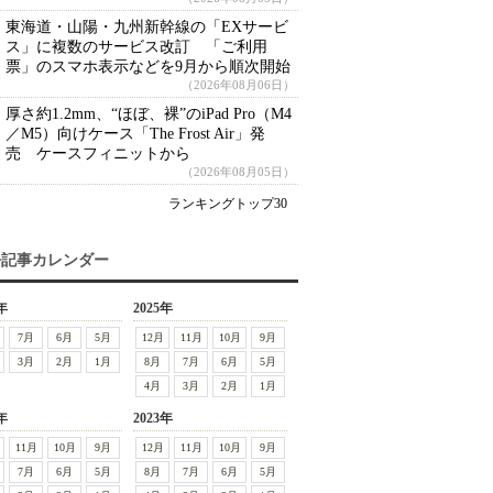
東海道・山陽・九州新幹線の「EXサービ
ス」に複数のサービス改訂 「ご利用
票」のスマホ表示などを9月から順次開始
（2026年08月06日）
厚さ約1.2mm、“ほぼ、裸”のiPad Pro（M4
／M5）向けケース「The Frost Air」発
売 ケースフィニットから
（2026年08月05日）
ランキングトップ30
去記事カレンダー
年
2025年
7月
6月
5月
12月
11月
10月
9月
3月
2月
1月
8月
7月
6月
5月
4月
3月
2月
1月
年
2023年
11月
10月
9月
12月
11月
10月
9月
7月
6月
5月
8月
7月
6月
5月