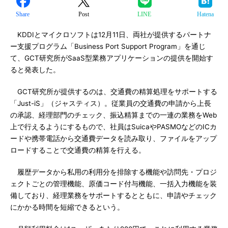
Share
Post
LINE
Hatena
KDDIとマイクロソフトは12月11日、両社が提供するパートナ
ー支援プログラム「Business Port Support Program」を通じ
て、GCT研究所がSaaS型業務アプリケーションの提供を開始す
ると発表した。
GCT研究所が提供するのは、交通費の精算処理をサポートする
「Just-iS」（ジャスティス）。従業員の交通費の申請から上長
の承認、経理部門のチェック、振込精算までの一連の業務をWeb
上で行えるようにするもので、社員はSuicaやPASMOなどのICカ
ードや携帯電話から交通費データを読み取り、ファイルをアップ
ロードすることで交通費の精算を行える。
履歴データから私用の利用分を排除する機能や訪問先・プロジ
ェクトごとの管理機能、原価コード付与機能、一括入力機能を装
備しており、経理業務をサポートするとともに、申請やチェック
にかかる時間を短縮できるという。