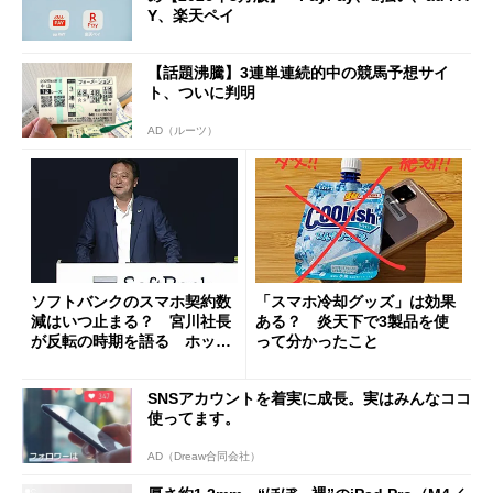
Y、楽天ペイ
【話題沸騰】3連単連続的中の競馬予想サイ
ト、ついに判明
AD（ルーツ）
ソフトバンクのスマホ契約数
「スマホ冷却グッズ」は効果
減はいつ止まる？ 宮川社長
ある？ 炎天下で3製品を使
が反転の時期を語る ホッピ
って分かったこと
ング対策は「真剣にやりすぎ
た」
SNSアカウントを着実に成長。実はみんなココ
使ってます。
AD（Dreaw合同会社）