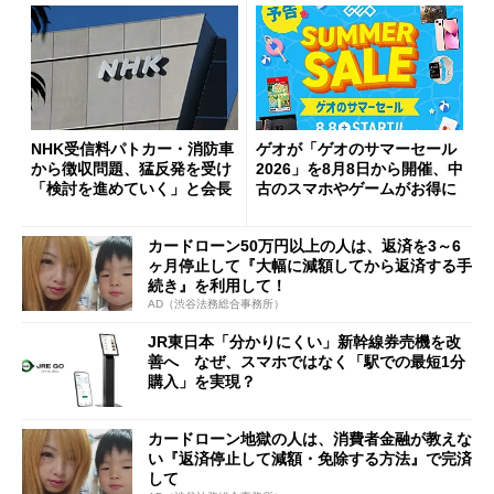
NHK受信料パトカー・消防車
ゲオが「ゲオのサマーセール
から徴収問題、猛反発を受け
2026」を8月8日から開催、中
「検討を進めていく」と会長
古のスマホやゲームがお得に
カードローン50万円以上の人は、返済を3～6
ヶ月停止して『大幅に減額してから返済する手
続き』を利用して！
AD（渋谷法務総合事務所）
JR東日本「分かりにくい」新幹線券売機を改
善へ なぜ、スマホではなく「駅での最短1分
購入」を実現？
カードローン地獄の人は、消費者金融が教えな
い『返済停止して減額・免除する方法』で完済
して