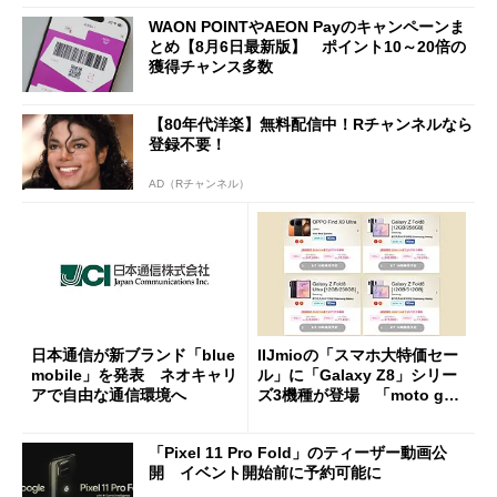
WAON POINTやAEON Payのキャンペーンま
とめ【8月6日最新版】 ポイント10～20倍の
獲得チャンス多数
【80年代洋楽】無料配信中！Rチャンネルなら
登録不要！
AD（Rチャンネル）
日本通信が新ブランド「blue
IIJmioの「スマホ大特価セー
mobile」を発表 ネオキャリ
ル」に「Galaxy Z8」シリー
アで自由な通信環境へ
ズ3機種が登場 「moto g37
j」や「OPPO Find X9 Ultr
a」も
「Pixel 11 Pro Fold」のティーザー動画公
開 イベント開始前に予約可能に