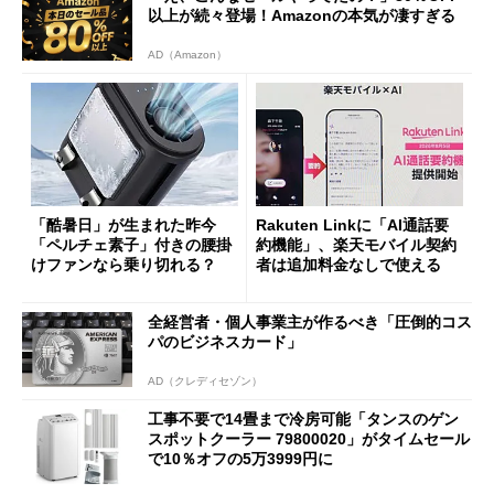
以上が続々登場！Amazonの本気が凄すぎる
AD（Amazon）
「酷暑日」が生まれた昨今
Rakuten Linkに「AI通話要
「ペルチェ素子」付きの腰掛
約機能」、楽天モバイル契約
けファンなら乗り切れる？
者は追加料金なしで使える
全経営者・個人事業主が作るべき「圧倒的コス
パのビジネスカード」
AD（クレディセゾン）
工事不要で14畳まで冷房可能「タンスのゲン
スポットクーラー 79800020」がタイムセール
で10％オフの5万3999円に