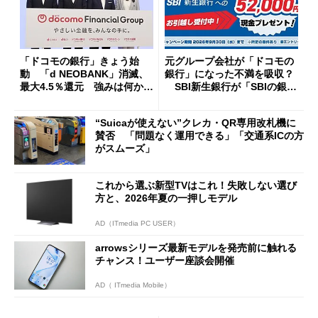
「ドコモの銀行」きょう始
元グループ会社が「ドコモの
動 「d NEOBANK」消滅、
銀行」になった不満を吸収？
最大4.5％還元 強みは何か解
SBI新生銀行が「SBIの銀
説
行」として最大5.2万円のキャ
ッシュバックキャンペーンを
“Suicaが使えない”クレカ・QR専用改札機に
開催
賛否 「問題なく運用できる」「交通系ICの方
がスムーズ」
これから選ぶ新型TVはこれ！失敗しない選び
方と、2026年夏の一押しモデル
AD（ITmedia PC USER）
arrowsシリーズ最新モデルを発売前に触れる
チャンス！ユーザー座談会開催
AD（ ITmedia Mobile）