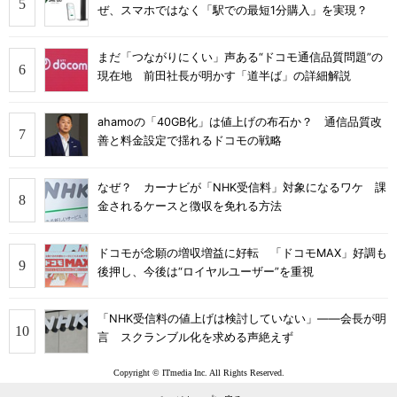
ぜ、スマホではなく「駅での最短1分購入」を実現？
まだ「つながりにくい」声ある“ドコモ通信品質問題”の
現在地 前田社長が明かす「道半ば」の詳細解説
ahamoの「40GB化」は値上げの布石か？ 通信品質改
善と料金設定で揺れるドコモの戦略
なぜ？ カーナビが「NHK受信料」対象になるワケ 課
金されるケースと徴収を免れる方法
ドコモが念願の増収増益に好転 「ドコモMAX」好調も
後押し、今後は“ロイヤルユーザー”を重視
「NHK受信料の値上げは検討していない」――会長が明
言 スクランブル化を求める声絶えず
Copyright © ITmedia Inc. All Rights Reserved.