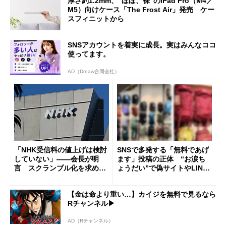
厚さ約1.2mm、“ほぼ、裸”のiPad Pro（M4／
M5）向けケース「The Frost Air」発売 ケー
スフィニットから
SNSアカウントを着実に成長。実はみんなココ
使ってます。
AD（Dreaw合同会社）
「NHK受信料の値上げは検討
SNSで多発する「無料であげ
していない」――会長が明
ます」投稿の正体 “お涙ち
言 スクランブル化を求める
ょうだい”で偽サイトやLINE
声絶えず
へ誘導するカラクリ
【金は命より重い…】カイジを無料で見るなら
Rチャンネル▶︎
AD（Rチャンネル）