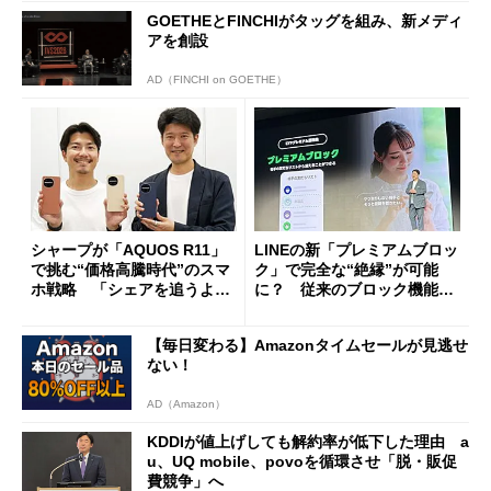
GOETHEとFINCHIがタッグを組み、新メディ
アを創設
AD（FINCHI on GOETHE）
シャープが「AQUOS R11」
LINEの新「プレミアムブロッ
で挑む“価格高騰時代”のスマ
ク」で完全な“絶縁”が可能
ホ戦略 「シェアを追うより
に？ 従来のブロック機能と
も既存ユーザーを大切に」
の決定的な違い
【毎日変わる】Amazonタイムセールが見逃せ
ない！
AD（Amazon）
KDDIが値上げしても解約率が低下した理由 a
u、UQ mobile、povoを循環させ「脱・販促
費競争」へ