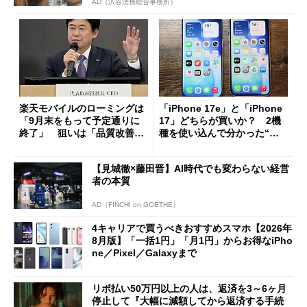
AD（渋谷法務総合事務所）
楽天モバイルのローミングは
「iPhone 17e」と「iPhone
「9月末をもって予定通りに
17」どちらが買いか？ 2機
終了」 狙いは「品質改善」
種を使い込んで分かった“ス
ただし「ルーラル限定で期
ペック表にない違い”
限を切った新契約」の可能性
【見城徹×藤田晋】AI時代でも変わらない経営
も
者の本質
AD（FINCHI on GOETHE）
4キャリアで買うべきおすすめスマホ【2026年
8月版】「一括1円」「月1円」からお得なiPho
ne／Pixel／Galaxyまで
リボ払い50万円以上の人は、返済を3～6ヶ月
停止して『大幅に減額してから返済する手続