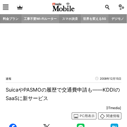
料金プラン
工事不要Wi-Fiルーター
スマホ決済
世界を変える5G
デジモノ
速報
2008年12月15日
SuicaやPASMOの履歴で交通費申請も――KDDIの
SaaSに新サービス
[ITmedia]
PC用表示
関連情報