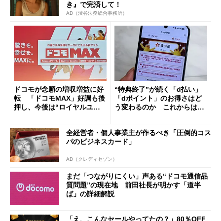
き』で完済して！
AD（渋谷法務総合事務所）
ドコモが念願の増収増益に好
“特典終了”が続く「d払い」
転 「ドコモMAX」好調も後
「dポイント」のお得さはど
押し、今後は“ロイヤルユー
う変わるのか これからは
ザー”を重視
「dカード」の利用が得策？
全経営者・個人事業主が作るべき「圧倒的コス
パのビジネスカード」
AD（クレディセゾン）
まだ「つながりにくい」声ある“ドコモ通信品
質問題”の現在地 前田社長が明かす「道半
ば」の詳細解説
「え、こんなセールやってたの？」80％OFF