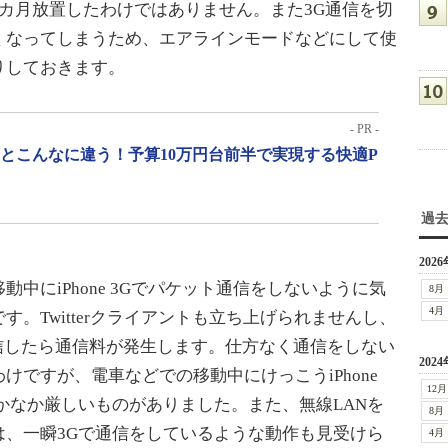
カ月放置したわけではありません。また3G通信を切
くなってしまうため、エアラインモードなどにして使
りしておきます。
- PR -
」とこんなに違う！予算10万円台前半で実現する快適P
過
2026
にiPhone 3Gでパケット通信をしないように気
8月
4月
。Twitterクライアントも立ち上げられませんし、
も受信したら通信料が発生します。仕方なく通信をしない
2024
けですが、電車などでの移動中にけっこうiPhone
12月
かなか厳しいものがありました。また、無線LANを
8月
は、一瞬3Gで通信をしているような動作も見受けら
4月