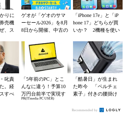
分かりに
ゲオが「ゲオのサマ
「iPhone 17e」と「iP
券売機
ーセール2026」を8月
hone 17」どちらが買
ぜ、ス
8日から開催、中古の
いか？ 2機種を使い
「駅で
スマホやゲームがお
込んで分かった“スペ
入」を実
得に
ッ...
・叱責
「5年前のPC」とこ
「酷暑日」が生まれ
た。経
んなに違う！予算10
た昨今 「ペルチェ
スすべ
万円台前半で実現す
素子」付きの腰掛け
PR(ITmedia PC USER)
る快適PCライフ
ファンなら乗り切れ
る？
Recommended by