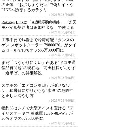
の正体 “お涙ちょうだい”で偽サイトや
LINEへ誘導するカラクリ
（2026年08月06日）
Rakuten Linkに「AI通話要約機能」、楽天
モバイル契約者は追加料金なしで使える
（2026年08月05日）
工事不要で14畳まで冷房可能「タンスの
ゲン スポットクーラー 79800020」がタイ
ムセールで10％オフの5万3999円に
（2026年08月05日）
まだ「つながりにくい」声ある“ドコモ通
信品質問題”の現在地 前田社長が明かす
「道半ば」の詳細解説
（2026年08月06日）
スマホの「エアコン冷却」がダメなワ
ケ 猛暑日にやりがちな“水没”の危険性
と正しい冷やし方
（2026年08月06日）
幅約35センチで大型アイスも置ける「ア
イリスオーヤマ 冷凍庫 IUSN-8B-W」が
20％オフの3万5800円に
（2026年08月04日）