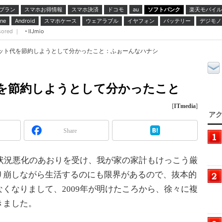
プラン
スマホお得情報
スマホ決済
ドコモ
ソフトバンク
楽天モバイル
au
スマホケース
ウェアラブル
イヤフォン
バッテリー
デジモノ
ne
Android
sored ｜
IIJmio
Gのパケット代を節約しようとして分かったこと：ふぉーんなハナシ
ット代を節約しようとして分かったこと
[
ITmedia
]
アク
Share
状況悪化のあおりを受け、我が家の家計もけっこう厳
り崩しながら生活するのにも限界があるので、抜本的
くなりまして、2009年が明けたころから、徐々に複
きました。