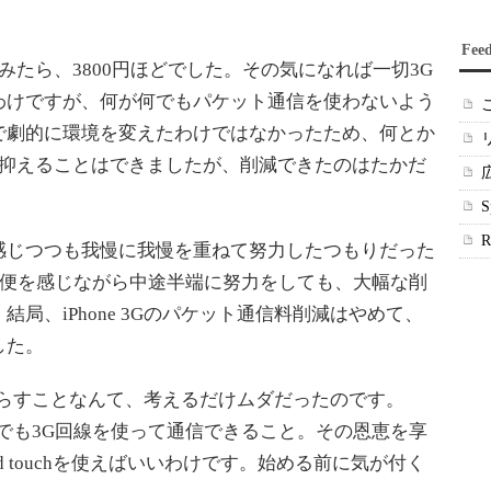
Fee
たら、3800円ほどでした。その気になれば一切3G
わけですが、何が何でもパケット通信を使わないよう
で劇的に環境を変えたわけではなかったため、何とか
に抑えることはできましたが、削減できたのはたかだ
じつつも我慢に我慢を重ねて努力したつもりだった
不便を感じながら中途半端に努力をしても、大幅な削
局、iPhone 3Gのパケット通信料削減はやめて、
した。
を減らすことなんて、考えるだけムダだったのです。
もどこでも3G回線を使って通信できること。その恩恵を享
d touchを使えばいいわけです。始める前に気が付く