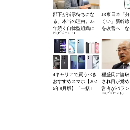
部下が指示待ちにな
JR東日本「
る、本当の理由。23
くい」新幹線
年続く自律型組織に
を改善へ な
PR(ビズヒント)
共通する「3つの要
マホではなく
素」
の最短1分購
現？
4キャリアで買うべき
稲盛氏に論破
おすすめスマホ【202
され目が覚め
6年8月版】「一括1
営者がバラン
PR(ビズヒント)
円」「月1円」からお
き2つの背反
得なiPhone／...