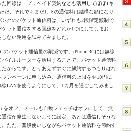
た回線は、プリペイド契約なども活用してほぼ1キ
。ただ、それでもまだ月々の通信料は結構な額になり
バンクのパケット通信料は、いずれも2段階定額制で
パケット通信をする回線をどれか1つにしてしまお
をしない運用を試みてみました。
Gのパケット通信量の削減です。iPhone 3Gには無線
やモバイルルーターを活用することで、パケット通信料
えたからです。とりあえずすぐに解約するつもりはな
rybodyキャンペーンに申し込み、通信料の上限を4410円に
線LANを使うようにして、1カ月を過ごしてみまし
ッシュをオフ、メールも自動フェッチはオフにして、無
に通信が発生しないように設定。あとは通信しそうな
た。ただ、普段使いしながらパケット通信料を節約す