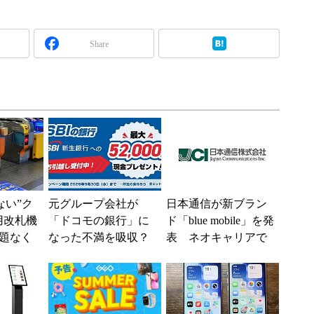
Share
えない”ク
元グループ会社が
日本通信が新ブラン
用改札機
「ドコモの銀行」に
ド「blue mobile」を発
題なく
なった不満を吸収？
表 ネオキャリアで
「交通
SBI新生銀行が「S
自由な通信環境へ
ー...
BIの銀行」として最
大5....