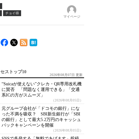
チョイ得
マイページ
セストップ10
2026年08月07日 更新
“Suicaが使えない”クレカ・QR専用改札機
に賛否 「問題なく運用できる」「交通
系ICの方がスムーズ」
（2026年08月05日）
元グループ会社が「ドコモの銀行」にな
った不満を吸収？ SBI新生銀行が「SBI
の銀行」として最大5.2万円のキャッシュ
バックキャンペーンを開催
（2026年08月05日）
SNSで多発する「無料であげます」投稿