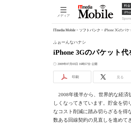
料金
iPho
メディア
Spon
ITmedia Mobile
>
ソフトバンク
>
iPhone 3
ふぉーんなハナシ
iPhone 3Gのパケ
2009年07月03日 16時57分 公開
印刷
見る
2008年後半から、世界的な経済
しくなってきています。貯金を切
なコスト削減に踏み切らざるを得な
数ある回線契約の見直しを進めて