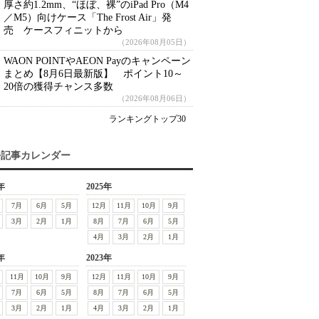
厚さ約1.2mm、“ほぼ、裸”のiPad Pro（M4
／M5）向けケース「The Frost Air」発
売 ケースフィニットから
（2026年08月05日）
WAON POINTやAEON Payのキャンペーン
まとめ【8月6日最新版】 ポイント10～
20倍の獲得チャンス多数
（2026年08月06日）
ランキングトップ30
去記事カレンダー
年
2025年
7月
6月
5月
12月
11月
10月
9月
3月
2月
1月
8月
7月
6月
5月
4月
3月
2月
1月
年
2023年
11月
10月
9月
12月
11月
10月
9月
7月
6月
5月
8月
7月
6月
5月
3月
2月
1月
4月
3月
2月
1月