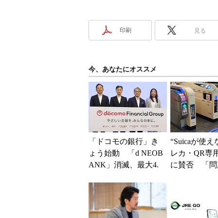
印刷
見る
今、あなたにオススメ
「ドコモの銀行」き
“Suicaが使
ょう始動 「d NEOB
レカ・QR専
ANK」消滅、最大4.
に賛否 「問
5％還元 強みは何か
運用できる」
解説
系ICの方がスム