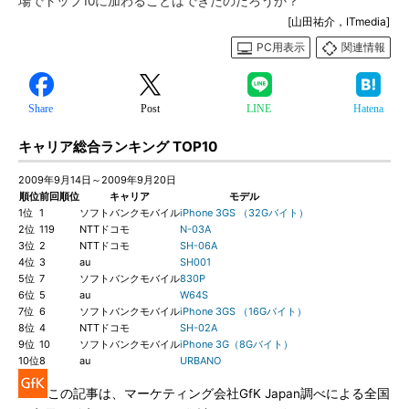
場でトップ10に加わることはできたのだろうか？
[山田祐介，ITmedia]
PC用表示
関連情報
Share
Post
LINE
Hatena
キャリア総合ランキング TOP10
2009年9月14日～2009年9月20日
順位
前回順位
キャリア
モデル
1位
1
ソフトバンクモバイル
iPhone 3GS （32Gバイト）
2位
119
NTTドコモ
N-03A
3位
2
NTTドコモ
SH-06A
4位
3
au
SH001
5位
7
ソフトバンクモバイル
830P
6位
5
au
W64S
7位
6
ソフトバンクモバイル
iPhone 3GS （16Gバイト）
8位
4
NTTドコモ
SH-02A
9位
10
ソフトバンクモバイル
iPhone 3G（8Gバイト）
10位
8
au
URBANO
この記事は、マーケティング会社GfK Japan調べによる全国