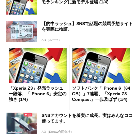
モランキングに新モデル登場 (1/4)
【的中ラッシュ】SNSで話題の競馬予想サイト
を実際に検証。
AD（ルーツ）
「Xperia Z3」発売ラッシュ
ソフトバンク「iPhone 6（64
一段落、「iPhone 6」安定の
GB）」7連覇、「Xperia Z3
強さ (1/4)
Compact」一歩及ばず (1/4)
SNSアカウントを着実に成長。実はみんなココ
使ってます。
AD（Dreaw合同会社）