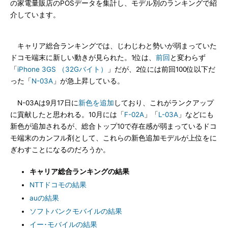
の家電量販店のPOSデータを集計し、モデル別のランキングで紹
介しています。
キャリア総合ランキングでは、じわじわと勢いが弱まっていた
ドコモ端末に新しい動きが見られた。1位は、
前回
と変わらず
「
iPhone 3GS （32Gバイト）
」だが、2位には前回100位以下だ
った「
N-03A
」が急上昇している。
N-03Aは9月17日に
新色を追加
しており、これがランクアップ
に貢献したと思われる。10月には「
F-02A
」「
L-03A
」などにも
新色が追加されるが、総合トップ10で存在感が弱まっているドコ
モ端末のカンフル剤として、これらの新色追加モデルが上位をに
ぎわすことになるのだろうか。
キャリア総合ランキングの結果
NTTドコモの結果
auの結果
ソフトバンクモバイルの結果
イー･モバイルの結果