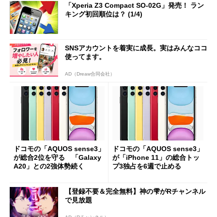
「Xperia Z3 Compact SO-02G」発売！ ラン
キング初回順位は？ (1/4)
SNSアカウントを着実に成長。実はみんなココ
使ってます。
AD（Dreaw合同会社）
ドコモの「AQUOS sense3」
ドコモの「AQUOS sense3」
が総合2位を守る 「Galaxy
が「iPhone 11」の総合トッ
A20」との2強体勢続く
プ3独占を6週で止める
【登録不要＆完全無料】神の雫がRチャンネル
で見放題