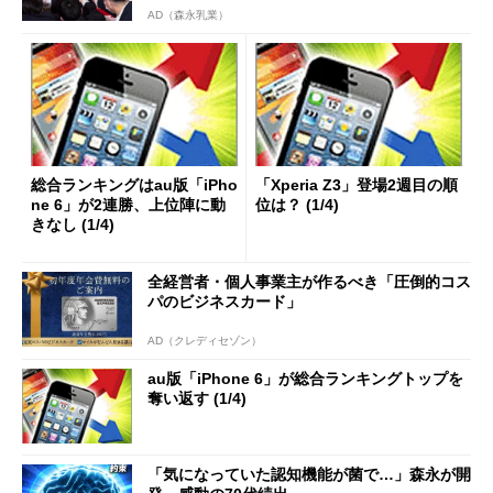
AD（森永乳業）
総合ランキングはau版「iPho
「Xperia Z3」登場2週目の順
ne 6」が2連勝、上位陣に動
位は？ (1/4)
きなし (1/4)
全経営者・個人事業主が作るべき「圧倒的コス
パのビジネスカード」
AD（クレディセゾン）
au版「iPhone 6」が総合ランキングトップを
奪い返す (1/4)
「気になっていた認知機能が菌で…」森永が開