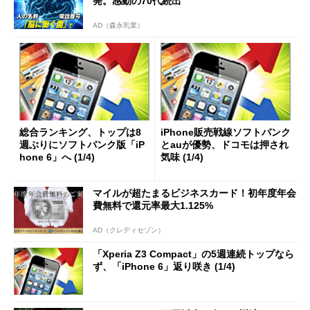
発。感動の70代続出
AD（森永乳業）
総合ランキング、トップは8
iPhone販売戦線ソフトバンク
週ぶりにソフトバンク版「iP
とauが優勢、ドコモは押され
hone 6」へ (1/4)
気味 (1/4)
マイルが超たまるビジネスカード！初年度年会
費無料で還元率最大1.125%
AD（クレディセゾン）
「Xperia Z3 Compact」の5週連続トップなら
ず、「iPhone 6」返り咲き (1/4)