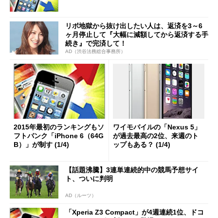
リボ地獄から抜け出したい人は、返済を3～6
ヶ月停止して『大幅に減額してから返済する手
続き』で完済して！
AD（渋谷法務総合事務所）
2015年最初のランキングもソ
ワイモバイルの「Nexus 5」
フトバンク「iPhone 6（64G
が過去最高の2位、来週のト
B）」が制す (1/4)
ップもある？ (1/4)
【話題沸騰】3連単連続的中の競馬予想サイ
ト、ついに判明
AD（ルーツ）
「Xperia Z3 Compact」が4週連続1位、ドコ