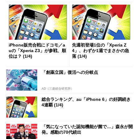
iPhone販売合戦にドコモ／a
先週初登場1位の「Xperia Z
uの「Xperia Z3」が参戦、順
4」、わずか1週でまさかの急
位は？ (1/4)
落 (1/4)
「創薬立国」復活への分岐点
AD（三菱総合研究所）
総合ランキング、au「iPhone 6」の好調続き
4連覇 (1/4)
「気になっていた認知機能が菌で…」森永が開
発。感動の70代続出