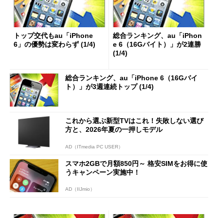
トップ交代もau「iPhone
総合ランキング、au「iPhon
6」の優勢は変わらず (1/4)
e 6（16Gバイト）」が2連勝
(1/4)
総合ランキング、au「iPhone 6（16Gバイ
ト）」が3週連続トップ (1/4)
これから選ぶ新型TVはこれ！失敗しない選び
方と、2026年夏の一押しモデル
AD（ITmedia PC USER）
スマホ2GBで月額850円～ 格安SIMをお得に使
うキャンペーン実施中！
AD（IIJmio）