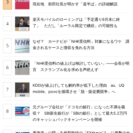
現在地 前田社長が明かす「道半ば」の詳細解説
楽天モバイルのローミングは「予定通り9月末に終
了」 ただし「ルーラル限定で継続」の可能性も
なぜ？ カーナビが「NHK受信料」対象になるワケ 課
金されるケースと徴収を免れる方法
「NHK受信料の値上げは検討していない」――会長が明
言 スクランブル化を求める声絶えず
KDDIが値上げしても解約率が低下した理由 au、UQ
mobile、povoを循環させ「脱・販促費競争」へ
元グループ会社が「ドコモの銀行」になった不満を吸
収？ SBI新生銀行が「SBIの銀行」として最大5.2万円
のキャッシュバックキャンペーンを開催
東海道・山陽・九州新幹線の「EXサービス」に複数のサ