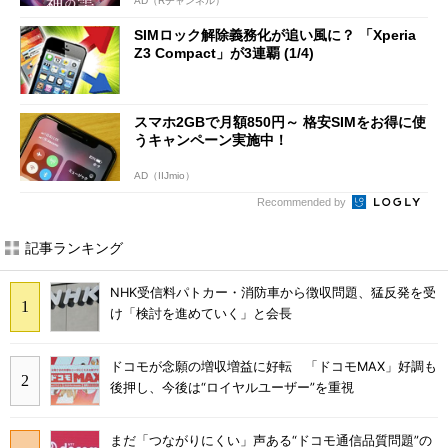
AD（Rチャンネル）
SIMロック解除義務化が追い風に？ 「Xperia
Z3 Compact」が3連覇 (1/4)
スマホ2GBで月額850円～ 格安SIMをお得に使
うキャンペーン実施中！
AD（IIJmio）
Recommended by
記事ランキング
NHK受信料パトカー・消防車から徴収問題、猛反発を受
け「検討を進めていく」と会長
ドコモが念願の増収増益に好転 「ドコモMAX」好調も
後押し、今後は“ロイヤルユーザー”を重視
まだ「つながりにくい」声ある“ドコモ通信品質問題”の