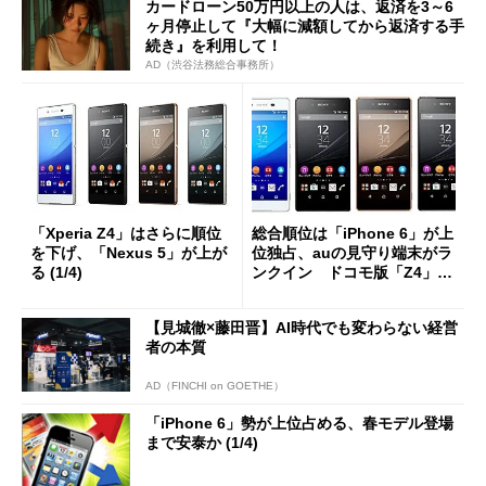
カードローン50万円以上の人は、返済を3～6
ヶ月停止して『大幅に減額してから返済する手
続き』を利用して！
AD（渋谷法務総合事務所）
「Xperia Z4」はさらに順位
総合順位は「iPhone 6」が上
を下げ、「Nexus 5」が上が
位独占、auの見守り端末がラ
る (1/4)
ンクイン ドコモ版「Z4」は
圏外に (1/4)
【見城徹×藤田晋】AI時代でも変わらない経営
者の本質
AD（FINCHI on GOETHE）
「iPhone 6」勢が上位占める、春モデル登場
まで安泰か (1/4)