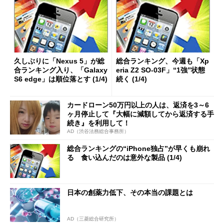
久しぶりに「Nexus 5」が総
総合ランキング、今週も「Xp
合ランキング入り、「Galaxy
eria Z2 SO-03F」“1強”状態
S6 edge」は順位落とす (1/4)
続く (1/4)
カードローン50万円以上の人は、返済を3～6
ヶ月停止して『大幅に減額してから返済する手
続き』を利用して！
AD（渋谷法務総合事務所）
総合ランキングの“iPhone独占”が早くも崩れ
る 食い込んだのは意外な製品 (1/4)
日本の創薬力低下、その本当の課題とは
AD（三菱総合研究所）