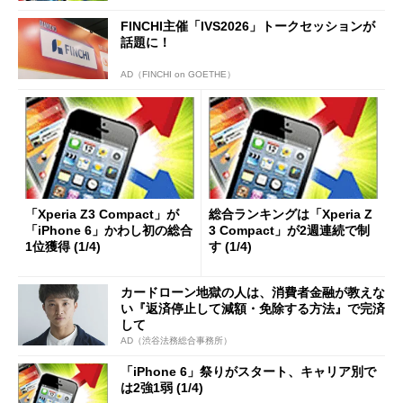
FINCHI主催「IVS2026」トークセッションが
話題に！
AD（FINCHI on GOETHE）
「Xperia Z3 Compact」が
総合ランキングは「Xperia Z
「iPhone 6」かわし初の総合
3 Compact」が2週連続で制
1位獲得 (1/4)
す (1/4)
カードローン地獄の人は、消費者金融が教えな
い『返済停止して減額・免除する方法』で完済
して
AD（渋谷法務総合事務所）
「iPhone 6」祭りがスタート、キャリア別で
は2強1弱 (1/4)