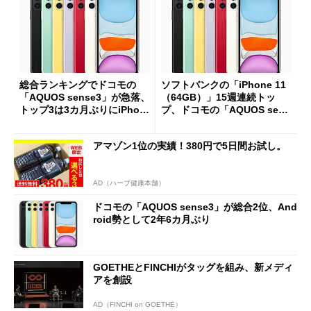
総合ランキングでドコモの
ソフトバンクの「iPhone 11
「AQUOS sense3」が急落、
（64GB）」15週連続トッ
トップ3は3カ月ぶりにiPhon
プ、ドコモの「AQUOS sens
eのみに
e3」は3位に
アマゾン1位の実績！380円で5日間お試し。
AD（ハーブ健康本舗）
ドコモの「AQUOS sense3」が総合2位、And
roid勢として2年6カ月ぶり
GOETHEとFINCHIがタッグを組み、新メディ
アを創設
AD（FINCHI on GOETHE）