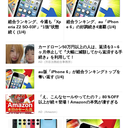
総合ランキング、今週も「Xp
総合ランキング、au「iPhon
eria Z2 SO-03F」“1強”状態
e 6」の好調続き4連覇 (1/4)
続く (1/4)
カードローン50万円以上の人は、返済を3～6
ヶ月停止して『大幅に減額してから返済する手
続き』を利用して！
AD（渋谷法務総合事務所）
au版「iPhone 6」が総合ランキングトップを
奪い返す (1/4)
「え、こんなセールやってたの？」80％OFF
以上が続々登場！Amazonの本気が凄すぎる
AD（Amazon）