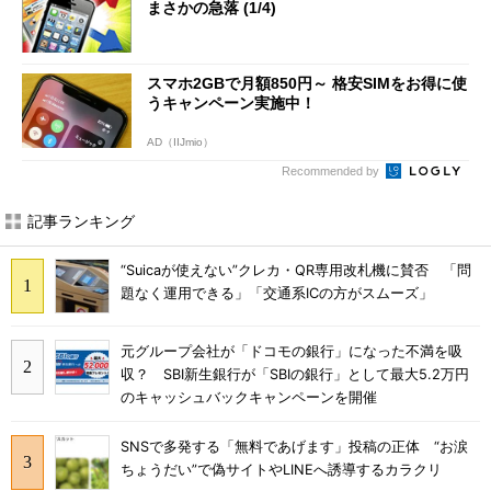
まさかの急落 (1/4)
スマホ2GBで月額850円～ 格安SIMをお得に使
うキャンペーン実施中！
AD（IIJmio）
Recommended by
記事ランキング
“Suicaが使えない”クレカ・QR専用改札機に賛否 「問
題なく運用できる」「交通系ICの方がスムーズ」
元グループ会社が「ドコモの銀行」になった不満を吸
収？ SBI新生銀行が「SBIの銀行」として最大5.2万円
のキャッシュバックキャンペーンを開催
SNSで多発する「無料であげます」投稿の正体 “お涙
ちょうだい”で偽サイトやLINEへ誘導するカラクリ