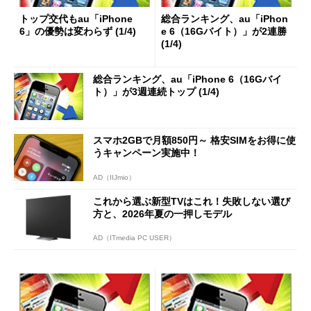
トップ交代もau「iPhone
総合ランキング、au「iPhon
6」の優勢は変わらず (1/4)
e 6（16Gバイト）」が2連勝
(1/4)
総合ランキング、au「iPhone 6（16Gバイ
ト）」が3週連続トップ (1/4)
スマホ2GBで月額850円～ 格安SIMをお得に使
うキャンペーン実施中！
AD（IIJmio）
これから選ぶ新型TVはこれ！失敗しない選び
方と、2026年夏の一押しモデル
AD（ITmedia PC USER）