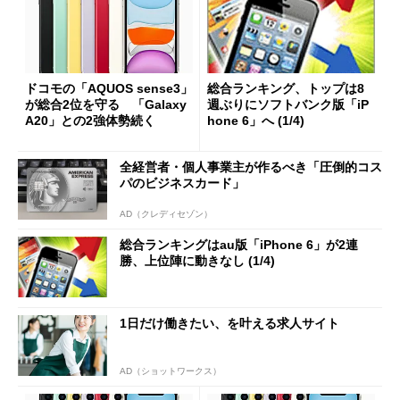
ドコモの「AQUOS sense3」
総合ランキング、トップは8
が総合2位を守る 「Galaxy
週ぶりにソフトバンク版「iP
A20」との2強体勢続く
hone 6」へ (1/4)
全経営者・個人事業主が作るべき「圧倒的コス
パのビジネスカード」
AD（クレディセゾン）
総合ランキングはau版「iPhone 6」が2連
勝、上位陣に動きなし (1/4)
1日だけ働きたい、を叶える求人サイト
AD（ショットワークス）