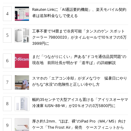
Rakuten Linkに「AI通話要約機能」、楽天モバイル契約
者は追加料金なしで使える
工事不要で14畳まで冷房可能「タンスのゲン スポット
クーラー 79800020」がタイムセールで10％オフの5万
3999円に
まだ「つながりにくい」声ある“ドコモ通信品質問題”の
現在地 前田社長が明かす「道半ば」の詳細解説
スマホの「エアコン冷却」がダメなワケ 猛暑日にやり
がちな“水没”の危険性と正しい冷やし方
幅約35センチで大型アイスも置ける「アイリスオーヤマ
冷凍庫 IUSN-8B-W」が20％オフの3万5800円に
厚さ約1.2mm、“ほぼ、裸”のiPad Pro（M4／M5）向け
ケース「The Frost Air」発売 ケースフィニットから