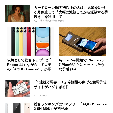
カードローン50万円以上の人は、返済を3～6
ヶ月停止して『大幅に減額してから返済する手
続き』を利用して！
AD（渋谷法務総合事務所）
依然として総合トップ3は「i
Apple Pay開始でiPhone 7／
Phone 11」ながら、ドコモ
7 Plusがさらにヒットしそう
の「AQUOS sense3」が再浮
な予感 (1/4)
上
「3連続万馬券…！」今話題の稼げる競馬予想
サイトがバグすぎる件
AD（ルーツ）
総合ランキングにSIMフリー「AQUOS sense
2 SH-M08」が初登場