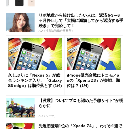
リボ地獄から抜け出したい人は、返済を3～6
ヶ月停止して『大幅に減額してから返済する手
続き』で完済して！
AD（渋谷法務総合事務所）
久しぶりに「Nexus 5」が総
iPhone販売合戦にドコモ／a
合ランキング入り、「Galaxy
uの「Xperia Z3」が参戦、順
S6 edge」は順位落とす (1/4)
位は？ (1/4)
【激震】ついに“プロも認めた予想サイト”が明
らかに
AD（ルーツ）
先週初登場1位の「Xperia Z4」、わずか1週で