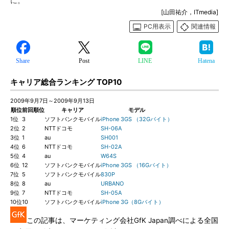
に。
[山田祐介，ITmedia]
PC用表示
関連情報
Share
Post
LINE
Hatena
キャリア総合ランキング TOP10
2009年9月7日～2009年9月13日
順位
前回順位
キャリア
モデル
1位
3
ソフトバンクモバイル
iPhone 3GS （32Gバイト）
2位
2
NTTドコモ
SH-06A
3位
1
au
SH001
4位
6
NTTドコモ
SH-02A
5位
4
au
W64S
6位
12
ソフトバンクモバイル
iPhone 3GS （16Gバイト）
7位
5
ソフトバンクモバイル
830P
8位
8
au
URBANO
9位
7
NTTドコモ
SH-05A
10位
10
ソフトバンクモバイル
iPhone 3G（8Gバイト）
この記事は、マーケティング会社GfK Japan調べによる全国