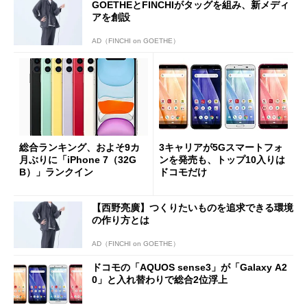
GOETHEとFINCHIがタッグを組み、新メディ
アを創設
AD（FINCHI on GOETHE）
総合ランキング、およそ9カ
3キャリアが5Gスマートフォ
月ぶりに「iPhone 7（32G
ンを発売も、トップ10入りは
B）」ランクイン
ドコモだけ
【西野亮廣】つくりたいものを追求できる環境
の作り方とは
AD（FINCHI on GOETHE）
ドコモの「AQUOS sense3」が「Galaxy A2
0」と入れ替わりで総合2位浮上