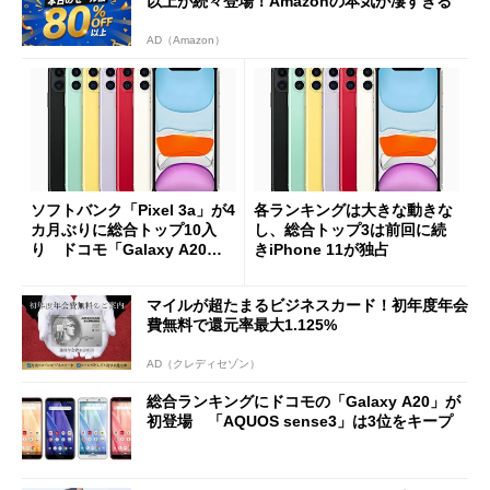
以上が続々登場！Amazonの本気が凄すぎる
AD（Amazon）
ソフトバンク「Pixel 3a」が4
各ランキングは大きな動きな
カ月ぶりに総合トップ10入
し、総合トップ3は前回に続
り ドコモ「Galaxy A20」
きiPhone 11が独占
も上昇
マイルが超たまるビジネスカード！初年度年会
費無料で還元率最大1.125%
AD（クレディセゾン）
総合ランキングにドコモの「Galaxy A20」が
初登場 「AQUOS sense3」は3位をキープ