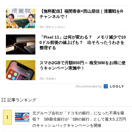
修正やGPU性能改善なども
び」の悩ましさ
【無料配信】福間香奈×西山朋佳｜清麗戦をR
チャンネルで！
AD（Rチャンネル）
「Pixel 11」は何が変わる？ メモリ減少で10
0ドル前後の値上げも？ 出そろったうわさを
整理する
スマホ2GBで月額850円～ 格安SIMをお得に使
うキャンペーン実施中！
AD（IIJmio）
Recommended by
記事ランキング
元グループ会社が「ドコモの銀行」になった不満を吸
収？ SBI新生銀行が「SBIの銀行」として最大5.2万円
のキャッシュバックキャンペーンを開催