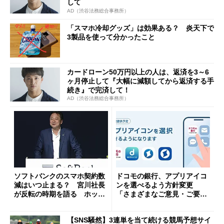
して
AD（渋谷法務総合事務所）
「スマホ冷却グッズ」は効果ある？ 炎天下で
3製品を使って分かったこと
カードローン50万円以上の人は、返済を3～6
ヶ月停止して『大幅に減額してから返済する手
続き』で完済して！
AD（渋谷法務総合事務所）
ソフトバンクのスマホ契約数
ドコモの銀行、アプリアイコ
減はいつ止まる？ 宮川社長
ンを選べるよう方針変更
が反転の時期を語る ホッピ
「さまざまなご意見・ご要望
ング対策は「真剣にやりすぎ
を踏まえ」
た」
【SNS騒然】3連単を当て続ける競馬予想サイ