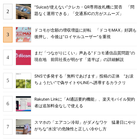
“Suicaが使えない”クレカ・QR専用改札機に賛否 「問
題なく運用できる」「交通系ICの方がスムーズ」
ドコモが念願の増収増益に好転 「ドコモMAX」好調も
後押し、今後は“ロイヤルユーザー”を重視
まだ「つながりにくい」声ある“ドコモ通信品質問題”の
現在地 前田社長が明かす「道半ば」の詳細解説
SNSで多発する「無料であげます」投稿の正体 “お涙
ちょうだい”で偽サイトやLINEへ誘導するカラクリ
Rakuten Linkに「AI通話要約機能」、楽天モバイル契約
者は追加料金なしで使える
スマホの「エアコン冷却」がダメなワケ 猛暑日にやり
がちな“水没”の危険性と正しい冷やし方