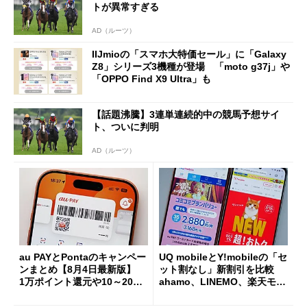
トが異常すぎる
AD（ルーツ）
IIJmioの「スマホ大特価セール」に「Galaxy
Z8」シリーズ3機種が登場 「moto g37j」や
「OPPO Find X9 Ultra」も
【話題沸騰】3連単連続的中の競馬予想サイ
ト、ついに判明
AD（ルーツ）
au PAYとPontaのキャンペー
UQ mobileとY!mobileの「セ
ンまとめ【8月4日最新版】
ット割なし」新割引を比較
1万ポイント還元や10～20％
ahamo、LINEMO、楽天モバ
還元あり
イルよりもお得？