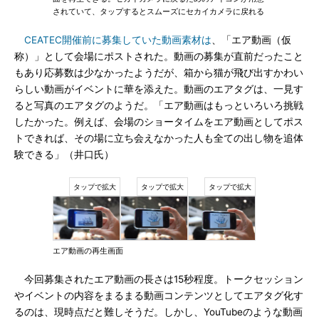
されていて、タップするとスムーズにセカイカメラに戻れる
CEATEC開催前に募集していた動画素材は
、「エア動画（仮
称）」として会場にポストされた。動画の募集が直前だったこと
もあり応募数は少なかったようだが、箱から猫が飛び出すかわい
らしい動画がイベントに華を添えた。動画のエアタグは、一見す
ると写真のエアタグのようだ。「エア動画はもっといろいろ挑戦
したかった。例えば、会場のショータイムをエア動画としてポス
トできれば、その場に立ち会えなかった人も全ての出し物を追体
験できる」（井口氏）
エア動画の再生画面
今回募集されたエア動画の長さは15秒程度。トークセッション
やイベントの内容をまるまる動画コンテンツとしてエアタグ化す
るのは、現時点だと難しそうだ。しかし、YouTubeのような動画