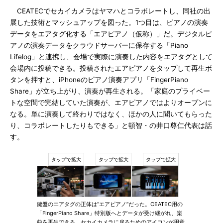
CEATECでセカイカメラはヤマハとコラボレートし、同社の出
展した技術とマッシュアップを図った。1つ目は、ピアノの演奏
データをエアタグ化する「エアピアノ（仮称）」だ。デジタルピ
アノの演奏データをクラウドサーバーに保存する「Piano
Lifelog」と連携し、会場で実際に演奏した内容をエアタグとして
会場内に投稿できる。投稿されたエアピアノをタップして再生ボ
タンを押すと、iPhoneのピアノ演奏アプリ「FingerPiano
Share」が立ち上がり、演奏が再生される。「家庭のプライベー
トな空間で完結していた演奏が、エアピアノではよりオープンに
なる。単に演奏して終わりではなく、ほかの人に聞いてもらった
り、コラボレートしたりもできる」と頓智・の井口尊仁代表は話
す。
鍵盤のエアタグの正体は“エアピアノ”だった。CEATEC用の
「FingerPiano Share」特別版へとデータが受け継がれ、楽
曲を再生できる。セカイカメラに戻るためのアイコンが用意