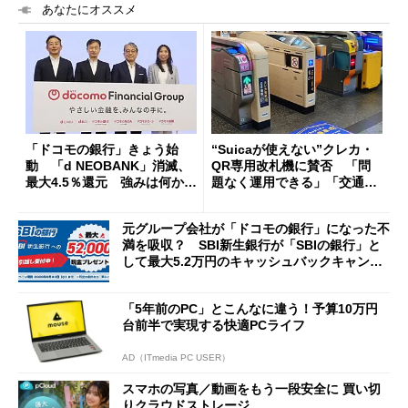
あなたにオススメ
「ドコモの銀行」きょう始
“Suicaが使えない”クレカ・
動 「d NEOBANK」消滅、
QR専用改札機に賛否 「問
最大4.5％還元 強みは何か解
題なく運用できる」「交通系I
説
Cの方がスムーズ」
元グループ会社が「ドコモの銀行」になった不
満を吸収？ SBI新生銀行が「SBIの銀行」と
して最大5.2万円のキャッシュバックキャンペ
ーンを開催
「5年前のPC」とこんなに違う！予算10万円
台前半で実現する快適PCライフ
AD（ITmedia PC USER）
スマホの写真／動画をもう一段安全に 買い切
りクラウドストレージ