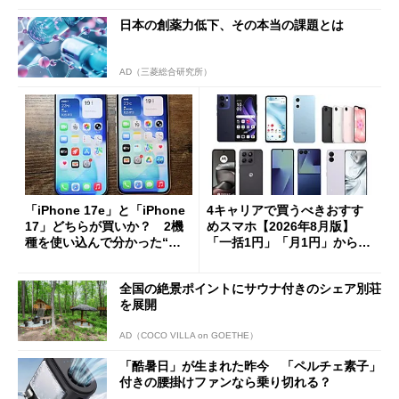
日本の創薬力低下、その本当の課題とは
AD（三菱総合研究所）
「iPhone 17e」と「iPhone
4キャリアで買うべきおすす
17」どちらが買いか？ 2機
めスマホ【2026年8月版】
種を使い込んで分かった“ス
「一括1円」「月1円」からお
ペック表にない違い”
得なiPhone／Pixel／Galaxy
まで
全国の絶景ポイントにサウナ付きのシェア別荘
を展開
AD（COCO VILLA on GOETHE）
「酷暑日」が生まれた昨今 「ペルチェ素子」
付きの腰掛けファンなら乗り切れる？