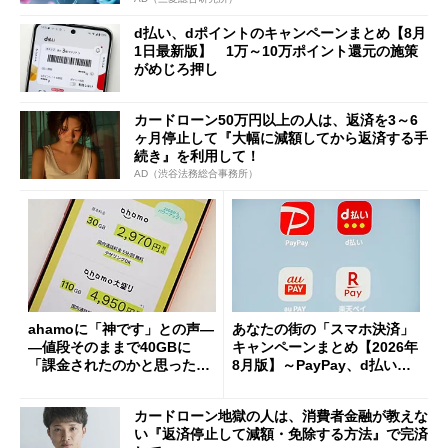
d払い、dポイントのキャンペーンまとめ【8月
1日最新版】 1万～10万ポイント還元の施策
がめじろ押し
カードローン50万円以上の人は、返済を3～6
ヶ月停止して『大幅に減額してから返済する手
続き』を利用して！
AD（渋谷法務総合事務所）
ahamoに「神です」との声―
あなたの街の「スマホ決済」
―値段そのままで40GBに
キャンペーンまとめ【2026年
「課金されたのかと思った」
8月版】～PayPay、d払い、a
と戸惑いも
u PAY、楽天ペイ
カードローン地獄の人は、消費者金融が教えな
い『返済停止して減額・免除する方法』で完済