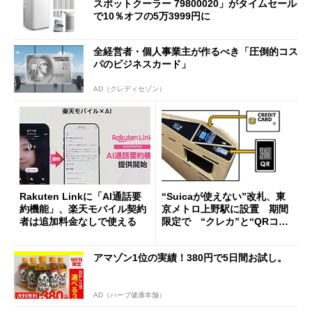
スポットクーラー 79800020」がタイムセール
で10％オフの5万3999円に
全経営者・個人事業主が作るべき「圧倒的コス
パのビジネスカード」
AD（クレディセゾン）
Rakuten Linkに「AI通話要
“Suicaが使えない”改札、東
約機能」、楽天モバイル契約
京メトロ上野駅に設置 期間
者は追加料金なしで使える
限定で “クレカ”と“QRコー
ド”専用
アマゾン1位の実績！380円で5日間お試し。
AD（ハーブ健康本舗）