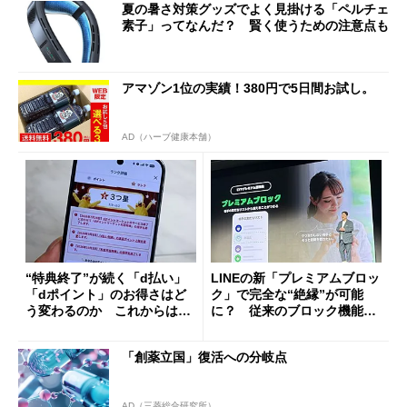
夏の暑さ対策グッズでよく見掛ける「ペルチェ
素子」ってなんだ？ 賢く使うための注意点も
アマゾン1位の実績！380円で5日間お試し。
AD（ハーブ健康本舗）
“特典終了”が続く「d払い」
LINEの新「プレミアムブロッ
「dポイント」のお得さはど
ク」で完全な“絶縁”が可能
う変わるのか これからは
に？ 従来のブロック機能と
「dカード」の利用が得策？
の決定的な違い
「創薬立国」復活への分岐点
AD（三菱総合研究所）