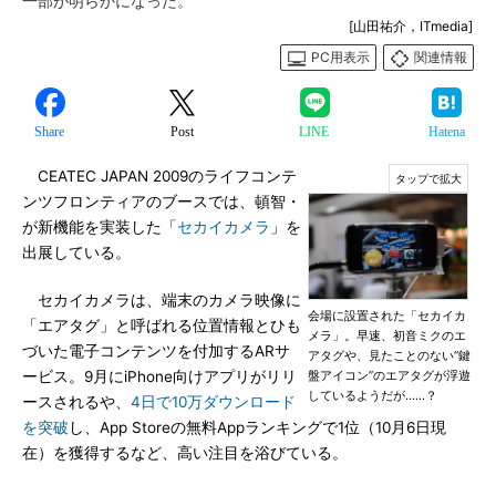
一部が明らかになった。
[山田祐介，ITmedia]
PC用表示
関連情報
Share
Post
LINE
Hatena
CEATEC JAPAN 2009のライフコンテ
ンツフロンティアのブースでは、頓智・
が新機能を実装した「
セカイカメラ
」を
出展している。
セカイカメラは、端末のカメラ映像に
会場に設置された「セカイカ
「エアタグ」と呼ばれる位置情報とひも
メラ」。早速、初音ミクのエ
づいた電子コンテンツを付加するARサ
アタグや、見たことのない“鍵
ービス。9月にiPhone向けアプリがリリ
盤アイコン”のエアタグが浮遊
しているようだが……？
ースされるや、
4日で10万ダウンロード
を突破
し、App Storeの無料Appランキングで1位（10月6日現
在）を獲得するなど、高い注目を浴びている。