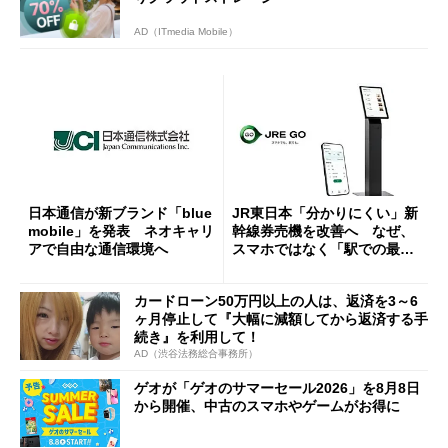
AD（ITmedia Mobile）
日本通信が新ブランド「blue
JR東日本「分かりにくい」新
mobile」を発表 ネオキャリ
幹線券売機を改善へ なぜ、
アで自由な通信環境へ
スマホではなく「駅での最短
1分購入」を実現？
カードローン50万円以上の人は、返済を3～6
ヶ月停止して『大幅に減額してから返済する手
続き』を利用して！
AD（渋谷法務総合事務所）
ゲオが「ゲオのサマーセール2026」を8月8日
から開催、中古のスマホやゲームがお得に