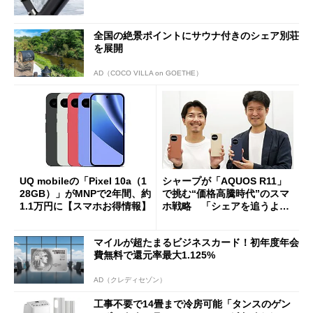
全国の絶景ポイントにサウナ付きのシェア別荘
を展開
AD（COCO VILLA on GOETHE）
UQ mobileの「Pixel 10a（1
シャープが「AQUOS R11」
28GB）」がMNPで2年間、約
で挑む“価格高騰時代”のスマ
1.1万円に【スマホお得情報】
ホ戦略 「シェアを追うより
も既存ユーザーを大切に」
マイルが超たまるビジネスカード！初年度年会
費無料で還元率最大1.125%
AD（クレディセゾン）
工事不要で14畳まで冷房可能「タンスのゲン