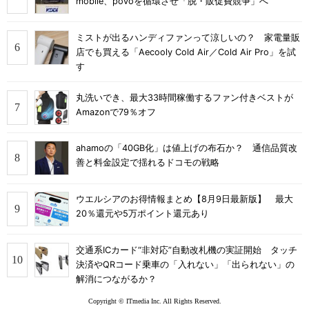
mobile、povoを循環させ「脱・販促費競争」へ
ミストが出るハンディファンって涼しいの？ 家電量販
店でも買える「Aecooly Cold Air／Cold Air Pro」を試
す
丸洗いでき、最大33時間稼働するファン付きベストが
Amazonで79％オフ
ahamoの「40GB化」は値上げの布石か？ 通信品質改
善と料金設定で揺れるドコモの戦略
ウエルシアのお得情報まとめ【8月9日最新版】 最大
20％還元や5万ポイント還元あり
交通系ICカード“非対応”自動改札機の実証開始 タッチ
決済やQRコード乗車の「入れない」「出られない」の
解消につながるか？
Copyright © ITmedia Inc. All Rights Reserved.