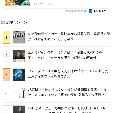
AD（Rチャンネル）
Recommended by
記事ランキング
NHK受信料パトカー・消防車から徴収問題、猛反発を受
け「検討を進めていく」と会長
楽天モバイルのローミングは「予定通り9月末に終
了」 ただし「ルーラル限定で継続」の可能性も
フォルダブルスマホを支える“影の主役” TCLの折りた
たみディスプレイを見てきた
JR東日本「分かりにくい」新幹線券売機を改善へ な
ぜ、スマホではなく「駅での最短1分購入」を実現？
KDDIが値上げしても解約率が低下した理由 au、UQ