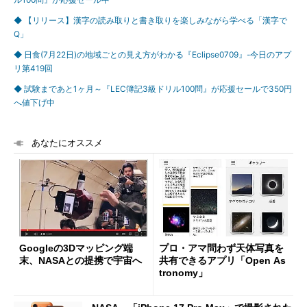
◆ 【リリース】漢字の読み取りと書き取りを楽しみながら学べる「漢字で
Q」
◆ 日食(7月22日)の地域ごとの見え方がわかる『Eclipse0709』-今日のアプ
リ第419回
◆ 試験まであと1ヶ月～『LEC簿記3級ドリル100問』が応援セールで350円
へ値下げ中
あなたにオススメ
Googleの3Dマッピング端
プロ・アマ問わず天体写真を
末、NASAとの提携で宇宙へ
共有できるアプリ「Open As
tronomy」