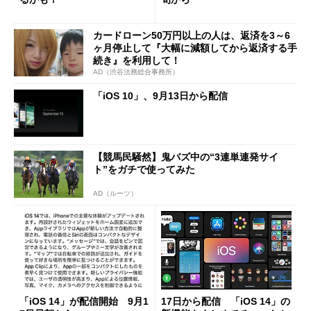
カードローン50万円以上の人は、返済を3～6
ヶ月停止して『大幅に減額してから返済する手
続き』を利用して！
AD（渋谷法務総合事務所）
「iOS 10」、9月13日から配信
【競馬民騒然】鬼バズ中の“3連単連発サイ
ト”をガチで使ってみた
AD（ルーツ）
「iOS 14」が配信開始 9月1
17日から配信 「iOS 14」の