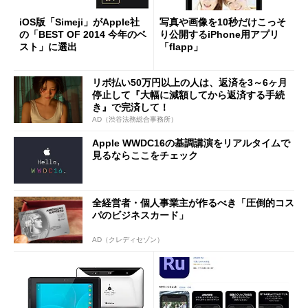
iOS版「Simeji」がApple社
写真や画像を10秒だけこっそ
の「BEST OF 2014 今年のベ
り公開するiPhone用アプリ
スト」に選出
「flapp」
リボ払い50万円以上の人は、返済を3～6ヶ月
停止して『大幅に減額してから返済する手続
き』で完済して！
AD（渋谷法務総合事務所）
Apple WWDC16の基調講演をリアルタイムで
見るならここをチェック
全経営者・個人事業主が作るべき「圧倒的コス
パのビジネスカード」
AD（クレディセゾン）