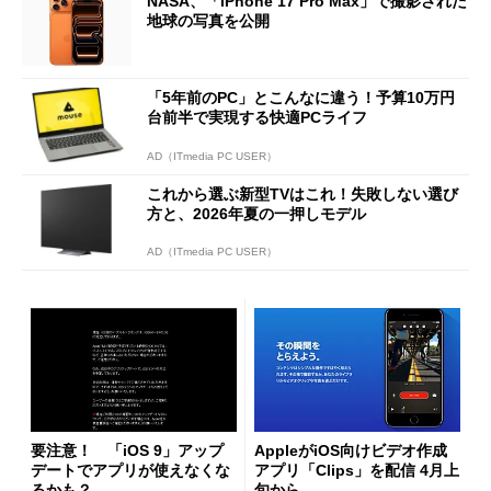
NASA、「iPhone 17 Pro Max」で撮影された
地球の写真を公開
「5年前のPC」とこんなに違う！予算10万円
台前半で実現する快適PCライフ
AD（ITmedia PC USER）
これから選ぶ新型TVはこれ！失敗しない選び
方と、2026年夏の一押しモデル
AD（ITmedia PC USER）
要注意！ 「iOS 9」アップ
AppleがiOS向けビデオ作成
デートでアプリが使えなくな
アプリ「Clips」を配信 4月上
るかも？
旬から