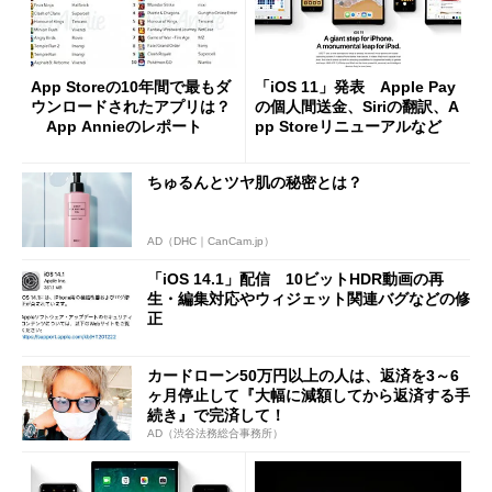
App Storeの10年間で最もダ
「iOS 11」発表 Apple Pay
ウンロードされたアプリは？
の個人間送金、Siriの翻訳、A
App Annieのレポート
pp Storeリニューアルなど
ちゅるんとツヤ肌の秘密とは？
AD（DHC｜CanCam.jp）
「iOS 14.1」配信 10ビットHDR動画の再
生・編集対応やウィジェット関連バグなどの修
正
カードローン50万円以上の人は、返済を3～6
ヶ月停止して『大幅に減額してから返済する手
続き』で完済して！
AD（渋谷法務総合事務所）