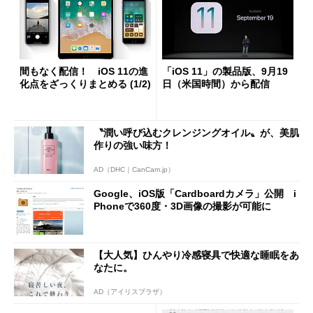
間もなく配信！ iOS 11の進
「iOS 11」の製品版、9月19
化点をざっくりまとめる (1/2)
日（米国時間）から配信
〝潤い呼び込むクレンジングオイル〟が、美肌
作りの強い味方！
AD（DHC｜CanCam.jp）
Google、iOS版「Cardboardカメラ」公開 i
Phoneで360度・3D画像の撮影が可能に
【大人気】ひんやり冷感寝具で快適な睡眠をあ
なたに。
AD（アイリスプラザ）