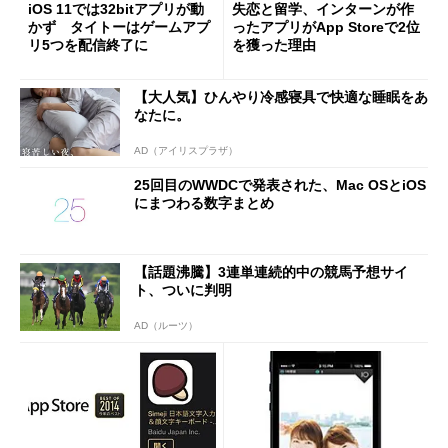
iOS 11では32bitアプリが動
失恋と留学、インターンが作
かず タイトーはゲームアプ
ったアプリがApp Storeで2位
リ5つを配信終了に
を獲った理由
【大人気】ひんやり冷感寝具で快適な睡眠をあ
なたに。
AD（アイリスプラザ）
25回目のWWDCで発表された、Mac OSとiOS
にまつわる数字まとめ
【話題沸騰】3連単連続的中の競馬予想サイ
ト、ついに判明
AD（ルーツ）