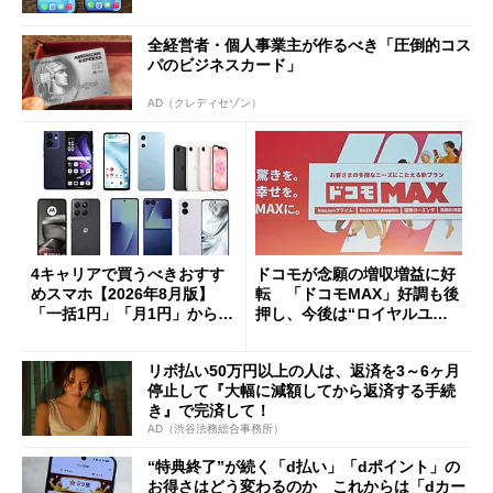
全経営者・個人事業主が作るべき「圧倒的コス
パのビジネスカード」
AD（クレディセゾン）
4キャリアで買うべきおすす
ドコモが念願の増収増益に好
めスマホ【2026年8月版】
転 「ドコモMAX」好調も後
「一括1円」「月1円」からお
押し、今後は“ロイヤルユー
得なiPhone／Pixel／Galaxy
ザー”を重視
まで
リボ払い50万円以上の人は、返済を3～6ヶ月
停止して『大幅に減額してから返済する手続
き』で完済して！
AD（渋谷法務総合事務所）
“特典終了”が続く「d払い」「dポイント」の
お得さはどう変わるのか これからは「dカー