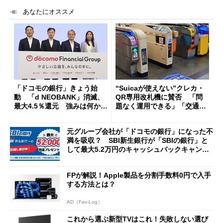
あなたにオススメ
「ドコモの銀行」きょう始
“Suicaが使えない”クレカ・
動 「d NEOBANK」消滅、
QR専用改札機に賛否 「問
最大4.5％還元 強みは何か解
題なく運用できる」「交通系I
説
Cの方がスムーズ」
元グループ会社が「ドコモの銀行」になった不
満を吸収？ SBI新生銀行が「SBIの銀行」と
して最大5.2万円のキャッシュバックキャンペ
ーンを開催
FPが解説！Apple製品を分割手数料0円で入手
する方法とは？
AD（Fav-Log）
これから選ぶ新型TVはこれ！失敗しない選び