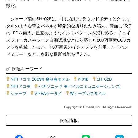
徴だ。
シャープ製のSH-02Bは、手になじむラウンドボディとクリス
タルのような背面パネルが印象的な折りたたみ端末。背面に15灯
のLEDを備え、星空のようなイルミパターンが楽しめる。チェイ
スフォーカスやシーン自動認識などに対応した800万画素CCDカ
メラを搭載したほか、43万画素のインカメラを利用した「ハン
ドミラー」など、多彩な撮影機能を備えた。
関連キーワード
NTTドコモ 2009年度冬春モデル
|
P-01B
|
SH-02B
|
NTTドコモ
|
パナソニック モバイルコミュニケーションズ
|
シャープ
|
VIERAケータイ
|
Wオープンスタイル
Copyright © ITmedia, Inc. All Rights Reserved.
関連情報