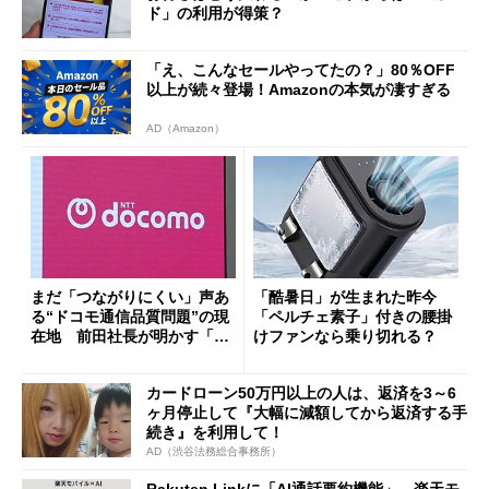
ド」の利用が得策？
「え、こんなセールやってたの？」80％OFF
以上が続々登場！Amazonの本気が凄すぎる
AD（Amazon）
まだ「つながりにくい」声あ
「酷暑日」が生まれた昨今
る“ドコモ通信品質問題”の現
「ペルチェ素子」付きの腰掛
在地 前田社長が明かす「道
けファンなら乗り切れる？
半ば」の詳細解説
カードローン50万円以上の人は、返済を3～6
ヶ月停止して『大幅に減額してから返済する手
続き』を利用して！
AD（渋谷法務総合事務所）
Rakuten Linkに「AI通話要約機能」、楽天モ