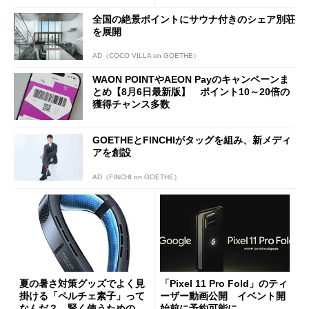
a」も
全国の絶景ポイントにサウナ付きのシェア別荘
を展開
AD（COCO VILLA on GOETHE）
WAON POINTやAEON Payのキャンペーンま
とめ【8月6日最新版】 ポイント10～20倍の
獲得チャンス多数
GOETHEとFINCHIがタッグを組み、新メディ
アを創設
AD（FINCHI on GOETHE）
夏の暑さ対策グッズでよく見
「Pixel 11 Pro Fold」のティ
掛ける「ペルチェ素子」って
ーザー動画公開 イベント開
なんだ？ 賢く使うための注
始前に予約可能に