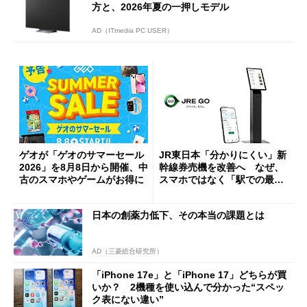
方と、2026年夏の一押しモデル
AD（ITmedia PC USER）
ゲオが「ゲオのサマーセール
JR東日本「分かりにくい」新
2026」を8月8日から開催、中
幹線券売機を改善へ なぜ、
古のスマホやゲームがお得に
スマホではなく「駅での最短
1分購入」を実現？
日本の創薬力低下、その本当の課題とは
AD（三菱総合研究所）
「iPhone 17e」と「iPhone 17」どちらが買
いか？ 2機種を使い込んで分かった“スペッ
ク表にない違い”