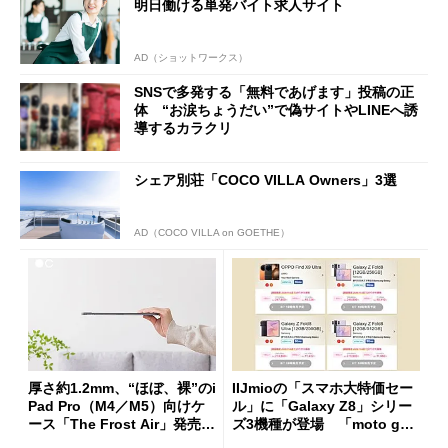
明日働ける単発バイト求人サイト
AD（ショットワークス）
SNSで多発する「無料であげます」投稿の正
体 “お涙ちょうだい”で偽サイトやLINEへ誘
導するカラクリ
シェア別荘「COCO VILLA Owners」3選
AD（COCO VILLA on GOETHE）
厚さ約1.2mm、“ほぼ、裸”のi
IIJmioの「スマホ大特価セー
Pad Pro（M4／M5）向けケ
ル」に「Galaxy Z8」シリー
ース「The Frost Air」発売
ズ3機種が登場 「moto g37
ケースフィニットから
j」や「OPPO Find X9 Ultr