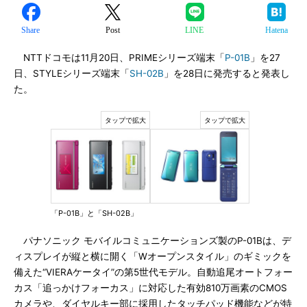
Share
Post
LINE
Hatena
NTTドコモは11月20日、PRIMEシリーズ端末「
P-01B
」を27
日、STYLEシリーズ端末「
SH-02B
」を28日に発売すると発表し
た。
「P-01B」と「SH-02B」
パナソニック モバイルコミュニケーションズ製のP-01Bは、デ
ィスプレイが縦と横に開く「Wオープンスタイル」のギミックを
備えた“VIERAケータイ”の第5世代モデル。自動追尾オートフォー
カス「追っかけフォーカス」に対応した有効810万画素のCMOS
カメラや、ダイヤルキー部に採用したタッチパッド機能などが特