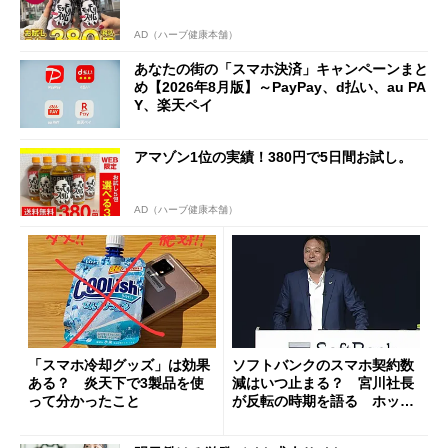
AD（ハーブ健康本舗）
あなたの街の「スマホ決済」キャンペーンまと
め【2026年8月版】～PayPay、d払い、au PA
Y、楽天ペイ
アマゾン1位の実績！380円で5日間お試し。
AD（ハーブ健康本舗）
「スマホ冷却グッズ」は効果
ソフトバンクのスマホ契約数
ある？ 炎天下で3製品を使
減はいつ止まる？ 宮川社長
って分かったこと
が反転の時期を語る ホッピ
ング対策は「真剣にやりすぎ
た」