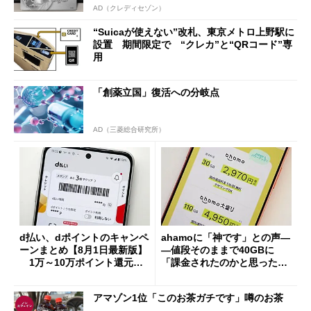
AD（クレディセゾン）
“Suicaが使えない”改札、東京メトロ上野駅に
設置 期間限定で “クレカ”と“QRコード”専
用
「創薬立国」復活への分岐点
AD（三菱総合研究所）
d払い、dポイントのキャンペ
ahamoに「神です」との声―
ーンまとめ【8月1日最新版】
―値段そのままで40GBに
1万～10万ポイント還元の
「課金されたのかと思った」
施策がめじろ押し
と戸惑いも
アマゾン1位「このお茶ガチです」噂のお茶