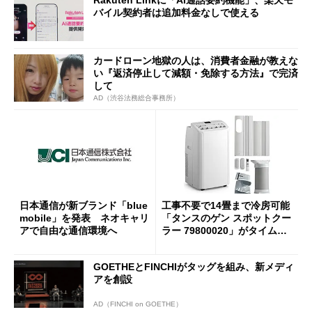
バイル契約者は追加料金なしで使える
カードローン地獄の人は、消費者金融が教えな
い『返済停止して減額・免除する方法』で完済
して
AD（渋谷法務総合事務所）
日本通信が新ブランド「blue
工事不要で14畳まで冷房可能
mobile」を発表 ネオキャリ
「タンスのゲン スポットクー
アで自由な通信環境へ
ラー 79800020」がタイムセ
ールで10％オフの5万3999円
に
GOETHEとFINCHIがタッグを組み、新メディ
アを創設
AD（FINCHI on GOETHE）