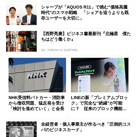
シャープが「AQUOS R11」で挑む“価格高騰
時代”のスマホ戦略 「シェアを追うよりも既
存ユーザーを大切に」
【西野亮廣】ビジネス書最新刊『北極星 僕た
ちはどう働くか』
AD（FINCHI on GOETHE）
NHK受信料パトカー・消防車
LINEの新「プレミアムブロッ
から徴収問題、猛反発を受け
ク」で完全な“絶縁”が可能
「検討を進めていく」と会長
に？ 従来のブロック機能と
の決定的な違い
全経営者・個人事業主が作るべき「圧倒的コス
パのビジネスカード」