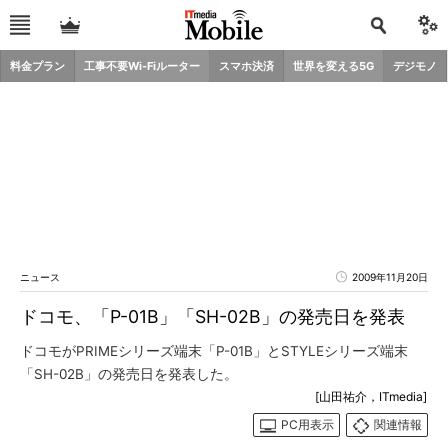
料金プラン
工事不要Wi-Fiルーター
スマホ決済
世界を変える5G
デジモノ
ニュース
2009年11月20日
ドコモ、「P-01B」「SH-02B」の発売日を発表
ドコモがPRIMEシリーズ端末「P-01B」とSTYLEシリーズ端末
「SH-02B」の発売日を発表した。
[山田祐介，ITmedia]
PC用表示
関連情報