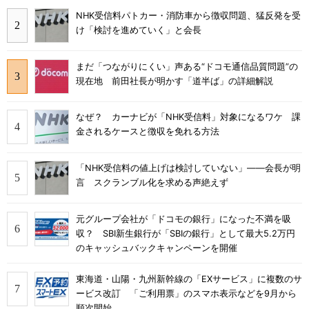
NHK受信料パトカー・消防車から徴収問題、猛反発を受
け「検討を進めていく」と会長
まだ「つながりにくい」声ある“ドコモ通信品質問題”の
現在地 前田社長が明かす「道半ば」の詳細解説
なぜ？ カーナビが「NHK受信料」対象になるワケ 課
金されるケースと徴収を免れる方法
「NHK受信料の値上げは検討していない」――会長が明
言 スクランブル化を求める声絶えず
元グループ会社が「ドコモの銀行」になった不満を吸
収？ SBI新生銀行が「SBIの銀行」として最大5.2万円
のキャッシュバックキャンペーンを開催
東海道・山陽・九州新幹線の「EXサービス」に複数のサ
ービス改訂 「ご利用票」のスマホ表示などを9月から
順次開始