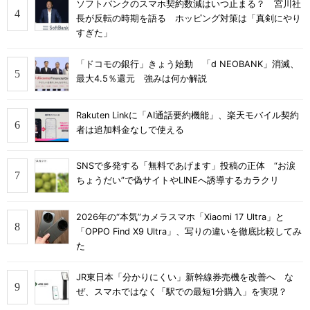
ソフトバンクのスマホ契約数減はいつ止まる？ 宮川社
長が反転の時期を語る ホッピング対策は「真剣にやり
すぎた」
「ドコモの銀行」きょう始動 「d NEOBANK」消滅、
最大4.5％還元 強みは何か解説
Rakuten Linkに「AI通話要約機能」、楽天モバイル契約
者は追加料金なしで使える
SNSで多発する「無料であげます」投稿の正体 “お涙
ちょうだい”で偽サイトやLINEへ誘導するカラクリ
2026年の“本気”カメラスマホ「Xiaomi 17 Ultra」と
「OPPO Find X9 Ultra」、写りの違いを徹底比較してみ
た
JR東日本「分かりにくい」新幹線券売機を改善へ な
ぜ、スマホではなく「駅での最短1分購入」を実現？