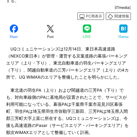
する。
[ITmedia]
PC用表示
関連情報
Share
Post
LINE
Hatena
UQコミュニケーションズは12月14日、東日本高速道路
（NEXCO東日本）が管理・運営する京葉道路の幕張パーキング
エリア（上り・下り）、東北自動車道の羽生パーキングエリア
（下り）、関越自動車道の三芳パーキングエリア（上り）の4カ
所で、UQ WiMAXのエリアを整備したことを明らかにした。
東北道の羽生PA（上り）および関越道の三芳PA（下り）で
も、対向車線側のPAに基地局が設置されたことで、サービスが
利用可能になっている。幕張PAは千葉県千葉市花見川区幕張
町、羽生PAは埼玉県羽生市弥勒字三新田、三芳PAは埼玉県入間
郡三芳町大字上富に所在する。UQコミュニケーションズは、今
後も高速道路のPasar（サービスエリア・パーキングエリア）を
順次WiMAXエリアとして整備していく計画。