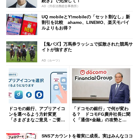
続き』で完済して！
AD（渋谷法務総合事務所）
UQ mobileとY!mobileの「セット割なし」新
割引を比較 ahamo、LINEMO、楽天モバイ
ルよりもお得？
【鬼バズ】万馬券ラッシュで拡散された競馬サ
イトが強すぎた
AD（ルーツ）
ドコモの銀行、アプリアイコ
「ドコモの銀行」で何が変わ
ンを選べるよう方針変更
る？ ドコモFG廣井社長に聞
「さまざまなご意見・ご要望
く「通信×金融」の攻勢とグ
を踏まえ」
ループ戦略
SNSアカウントを着実に成長。実はみんなココ