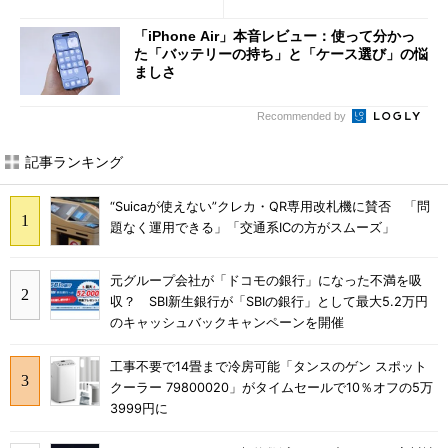
ールで10％オフの5万3999円
「dカード」の利用が得策？
に
「iPhone Air」本音レビュー：使って分かっ
た「バッテリーの持ち」と「ケース選び」の悩
ましさ
Recommended by
記事ランキング
“Suicaが使えない”クレカ・QR専用改札機に賛否 「問
題なく運用できる」「交通系ICの方がスムーズ」
元グループ会社が「ドコモの銀行」になった不満を吸
収？ SBI新生銀行が「SBIの銀行」として最大5.2万円
のキャッシュバックキャンペーンを開催
工事不要で14畳まで冷房可能「タンスのゲン スポット
クーラー 79800020」がタイムセールで10％オフの5万
3999円に