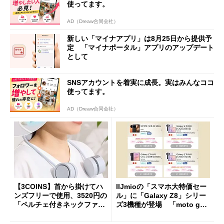
使ってます。
AD（Dreaw合同会社）
新しい「マイナアプリ」は8月25日から提供予
定 「マイナポータル」アプリのアップデート
として
SNSアカウントを着実に成長。実はみんなココ
使ってます。
AD（Dreaw合同会社）
【3COINS】首から掛けてハ
IIJmioの「スマホ大特価セー
ンズフリーで使用、3520円の
ル」に「Galaxy Z8」シリー
「ペルチェ付きネックファ
ズ3機種が登場 「moto g37
ン」
j」や「OPPO Find X9 Ultr
a」も