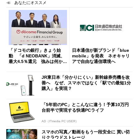
あなたにオススメ
「ドコモの銀行」きょう始
日本通信が新ブランド「blue
動 「d NEOBANK」消滅、
mobile」を発表 ネオキャリ
最大4.5％還元 強みは何か解
アで自由な通信環境へ
説
JR東日本「分かりにくい」新幹線券売機を改
善へ なぜ、スマホではなく「駅での最短1分
購入」を実現？
「5年前のPC」とこんなに違う！予算10万円
台前半で実現する快適PCライフ
AD（ITmedia PC USER）
スマホの写真／動画をもう一段安全に 買い切
りクラウドストレージ