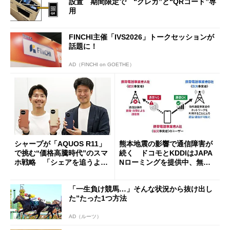
設置 期間限定で “クレカ”と“QRコード”専
用
FINCHI主催「IVS2026」トークセッションが
話題に！
AD（FINCHI on GOETHE）
シャープが「AQUOS R11」
熊本地震の影響で通信障害が
で挑む“価格高騰時代”のスマ
続く ドコモとKDDIはJAPA
ホ戦略 「シェアを追うより
Nローミングを提供中、無料
も既存ユーザーを大切に」
Wi-Fi「00000JAPAN」も開
放
「一生負け競馬…」そんな状況から抜け出し
た”たった1つ方法
AD（ルーツ）