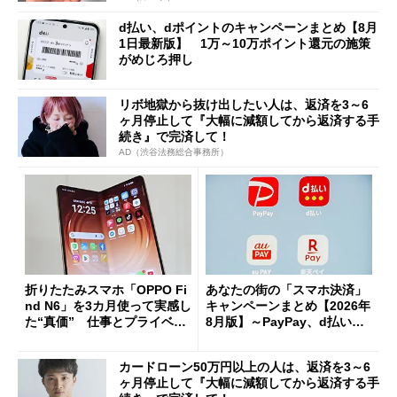
d払い、dポイントのキャンペーンまとめ【8月
1日最新版】 1万～10万ポイント還元の施策
がめじろ押し
リボ地獄から抜け出したい人は、返済を3～6
ヶ月停止して『大幅に減額してから返済する手
続き』で完済して！
AD（渋谷法務総合事務所）
折りたたみスマホ「OPPO Fi
あなたの街の「スマホ決済」
nd N6」を3カ月使って実感し
キャンペーンまとめ【2026年
た“真価” 仕事とプライベー
8月版】～PayPay、d払い、a
トで大活躍
u PAY、楽天ペイ
カードローン50万円以上の人は、返済を3～6
ヶ月停止して『大幅に減額してから返済する手