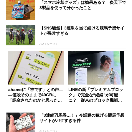
「スマホ冷却グッズ」は効果ある？ 炎天下で
3製品を使って分かったこと
【SNS騒然】3連単を当て続ける競馬予想サイ
トが異常すぎる
AD（ルーツ）
ahamoに「神です」との声―
LINEの新「プレミアムブロッ
―値段そのままで40GBに
ク」で完全な“絶縁”が可能
「課金されたのかと思った」
に？ 従来のブロック機能と
と戸惑いも
の決定的な違い
「3連続万馬券…！」今話題の稼げる競馬予想
サイトがバグすぎる件
AD（ルーツ）