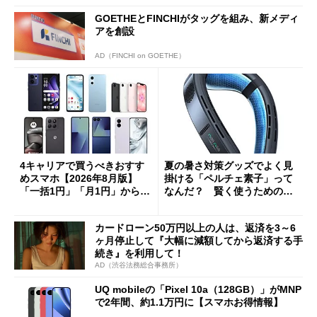
GOETHEとFINCHIがタッグを組み、新メディ
アを創設
AD（FINCHI on GOETHE）
4キャリアで買うべきおすす
夏の暑さ対策グッズでよく見
めスマホ【2026年8月版】
掛ける「ペルチェ素子」って
「一括1円」「月1円」からお
なんだ？ 賢く使うための注
得なiPhone／Pixel／Galaxy
意点も
まで
カードローン50万円以上の人は、返済を3～6
ヶ月停止して『大幅に減額してから返済する手
続き』を利用して！
AD（渋谷法務総合事務所）
UQ mobileの「Pixel 10a（128GB）」がMNP
で2年間、約1.1万円に【スマホお得情報】