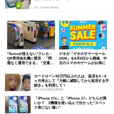
AD（ITmedia Mobile）
“Suicaが使えない”クレカ・
ゲオが「ゲオのサマーセール
QR専用改札機に賛否 「問
2026」を8月8日から開催、中
題なく運用できる」「交通系I
古のスマホやゲームがお得に
Cの方がスムーズ」
カードローン50万円以上の人は、返済を3～6
ヶ月停止して『大幅に減額してから返済する手
続き』を利用して！
AD（渋谷法務総合事務所）
「iPhone 17e」と「iPhone 17」どちらが買
いか？ 2機種を使い込んで分かった“スペッ
ク表にない違い”