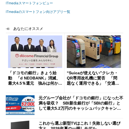
ITmediaスマートフォンビュー
ITmediaのスマートフォン向けアプリ一覧
あなたにオススメ
「ドコモの銀行」きょう始
“Suicaが使えない”クレカ・
動 「d NEOBANK」消滅、
QR専用改札機に賛否 「問
最大4.5％還元 強みは何か解
題なく運用できる」「交通系I
説
Cの方がスムーズ」
元グループ会社が「ドコモの銀行」になった不
満を吸収？ SBI新生銀行が「SBIの銀行」と
して最大5.2万円のキャッシュバックキャンペ
ーンを開催
これから選ぶ新型TVはこれ！失敗しない選び
方と、2026年夏の一押しモデル