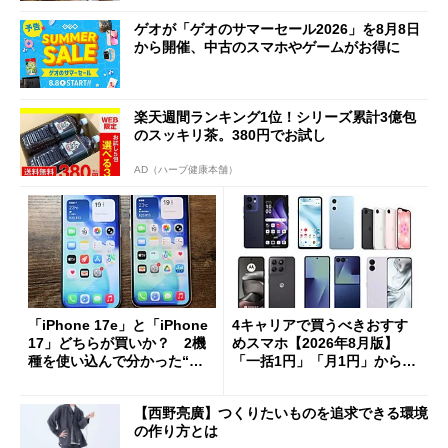
ゲオが「ゲオのサマーセール2026」を8月8日
から開催、中古のスマホやゲームがお得に
楽天週間ランキング1位！シリーズ累計3億包
のスッキリ茶。380円でお試し
AD（ハーブ健康本舗）
「iPhone 17e」と「iPhone
4キャリアで買うべきおすす
17」どちらが買いか？ 2機
めスマホ【2026年8月版】
種を使い込んで分かった“ス
「一括1円」「月1円」からお
ペック表にない違い”
得なiPhone／Pixel／Galaxy
まで
【西野亮廣】つくりたいものを追求できる環境
の作り方とは