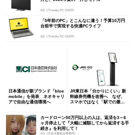
AD（ITmedia PC USER）
「5年前のPC」とこんなに違う！予算10万円
台前半で実現する快適PCライフ
AD（ITmedia PC USER）
日本通信が新ブランド「blue
JR東日本「分かりにくい」新
mobile」を発表 ネオキャリ
幹線券売機を改善へ なぜ、
アで自由な通信環境へ
スマホではなく「駅での最短
1分購入」を実現？
カードローン50万円以上の人は、返済を3～6
ヶ月停止して『大幅に減額してから返済する手
続き』を利用して！
AD（渋谷法務総合事務所）