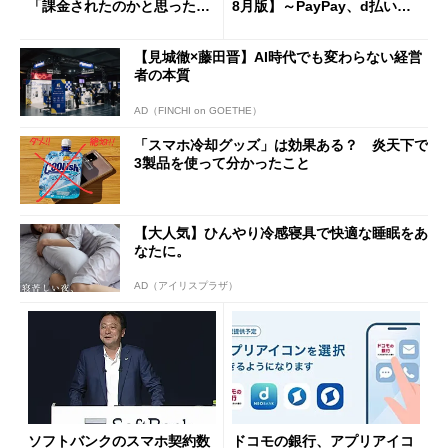
「課金されたのかと思った」
8月版】～PayPay、d払い、a
と戸惑いも
u PAY、楽天ペイ
【見城徹×藤田晋】AI時代でも変わらない経営
者の本質
AD（FINCHI on GOETHE）
「スマホ冷却グッズ」は効果ある？ 炎天下で
3製品を使って分かったこと
【大人気】ひんやり冷感寝具で快適な睡眠をあ
なたに。
AD（アイリスプラザ）
ソフトバンクのスマホ契約数
ドコモの銀行、アプリアイコ