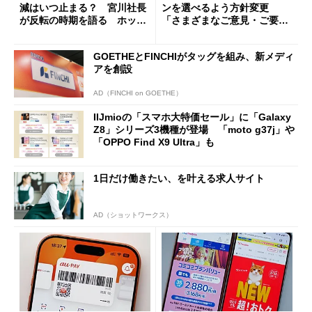
減はいつ止まる？ 宮川社長
ンを選べるよう方針変更
が反転の時期を語る ホッピ
「さまざまなご意見・ご要望
ング対策は「真剣にやりすぎ
を踏まえ」
た」
GOETHEとFINCHIがタッグを組み、新メディ
アを創設
AD（FINCHI on GOETHE）
IIJmioの「スマホ大特価セール」に「Galaxy
Z8」シリーズ3機種が登場 「moto g37j」や
「OPPO Find X9 Ultra」も
1日だけ働きたい、を叶える求人サイト
AD（ショットワークス）