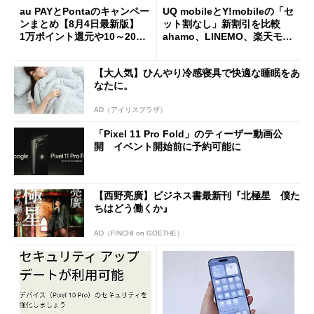
au PAYとPontaのキャンペー
UQ mobileとY!mobileの「セ
ンまとめ【8月4日最新版】
ット割なし」新割引を比較
1万ポイント還元や10～20％
ahamo、LINEMO、楽天モバ
還元あり
イルよりもお得？
【大人気】ひんやり冷感寝具で快適な睡眠をあ
なたに。
AD（アイリスプラザ）
「Pixel 11 Pro Fold」のティーザー動画公
開 イベント開始前に予約可能に
【西野亮廣】ビジネス書最新刊『北極星 僕た
ちはどう働くか』
AD（FINCHI on GOETHE）