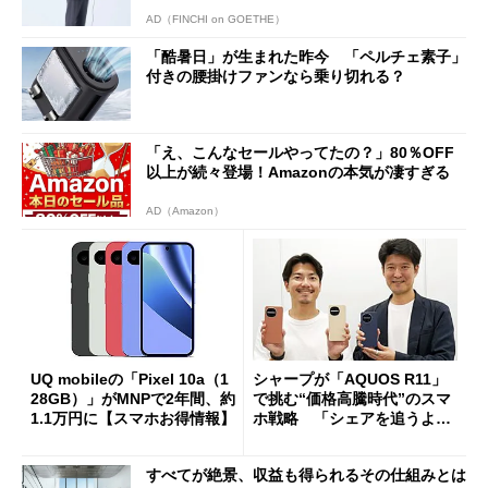
AD（FINCHI on GOETHE）
「酷暑日」が生まれた昨今 「ペルチェ素子」
付きの腰掛けファンなら乗り切れる？
「え、こんなセールやってたの？」80％OFF
以上が続々登場！Amazonの本気が凄すぎる
AD（Amazon）
UQ mobileの「Pixel 10a（1
シャープが「AQUOS R11」
28GB）」がMNPで2年間、約
で挑む“価格高騰時代”のスマ
1.1万円に【スマホお得情報】
ホ戦略 「シェアを追うより
も既存ユーザーを大切に」
すべてが絶景、収益も得られるその仕組みとは