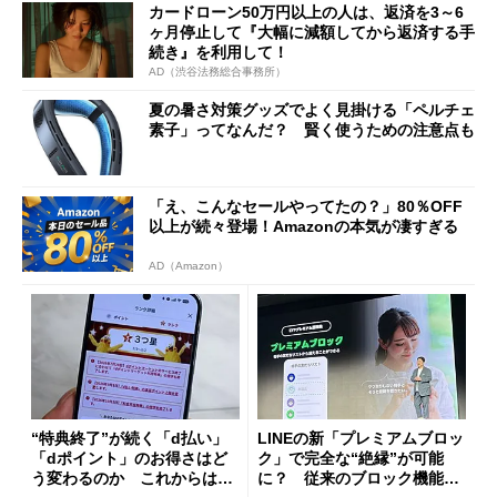
カードローン50万円以上の人は、返済を3～6
ヶ月停止して『大幅に減額してから返済する手
続き』を利用して！
AD（渋谷法務総合事務所）
夏の暑さ対策グッズでよく見掛ける「ペルチェ
素子」ってなんだ？ 賢く使うための注意点も
「え、こんなセールやってたの？」80％OFF
以上が続々登場！Amazonの本気が凄すぎる
AD（Amazon）
“特典終了”が続く「d払い」
LINEの新「プレミアムブロッ
「dポイント」のお得さはど
ク」で完全な“絶縁”が可能
う変わるのか これからは
に？ 従来のブロック機能と