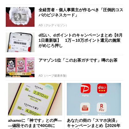
「dカード」の利用が得策？
の決定的な違い
全経営者・個人事業主が作るべき「圧倒的コス
パのビジネスカード」
AD（クレディセゾン）
d払い、dポイントのキャンペーンまとめ【8月
1日最新版】 1万～10万ポイント還元の施策
がめじろ押し
アマゾン1位「このお茶ガチです」噂のお茶
AD（ハーブ健康本舗）
ahamoに「神です」との声―
あなたの街の「スマホ決済」
―値段そのままで40GBに
キャンペーンまとめ【2026年