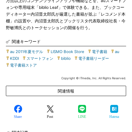
万点以上のコンテンツラインアップや機能などを、auスマートフ
ォンや専用端末「biblio Leaf」で体験できる。また、ブックコー
ディネーター内沼晋太郎氏が厳選した書籍が並ぶ「レコメンド本
棚」の設置や、内沼晋太郎氏とブックリスタ代表取締役社長・今
野敏博氏とのトークセッションの開催を行う。
関連キーワード
au 2011年夏モデル
|
LISMO Book Store
|
電子書籍
|
au
|
KDDI
|
スマートフォン
|
biblio
|
電子書籍リーダー
|
電子書籍ストア
Copyright © ITmedia, Inc. All Rights Reserved.
関連情報
Share
Post
LINE
Hatena