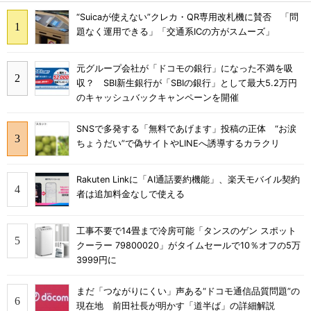
“Suicaが使えない”クレカ・QR専用改札機に賛否 「問
題なく運用できる」「交通系ICの方がスムーズ」
元グループ会社が「ドコモの銀行」になった不満を吸
収？ SBI新生銀行が「SBIの銀行」として最大5.2万円
のキャッシュバックキャンペーンを開催
SNSで多発する「無料であげます」投稿の正体 “お涙
ちょうだい”で偽サイトやLINEへ誘導するカラクリ
Rakuten Linkに「AI通話要約機能」、楽天モバイル契約
者は追加料金なしで使える
工事不要で14畳まで冷房可能「タンスのゲン スポット
クーラー 79800020」がタイムセールで10％オフの5万
3999円に
まだ「つながりにくい」声ある“ドコモ通信品質問題”の
現在地 前田社長が明かす「道半ば」の詳細解説