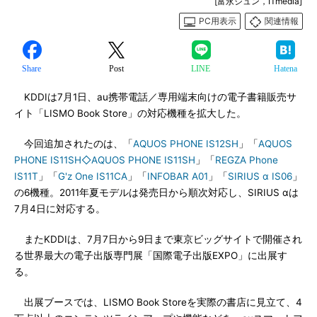
[富永ジュン，ITmedia]
PC用表示
関連情報
Share
Post
LINE
Hatena
KDDIは7月1日、au携帯電話／専用端末向けの電子書籍販売サ
イト「LISMO Book Store」の対応機種を拡大した。
今回追加されたのは、「
AQUOS PHONE IS12SH
」「
AQUOS
PHONE IS11SH◇AQUOS PHONE IS11SH
」「
REGZA Phone
IS11T
」「
G'z One IS11CA
」「
INFOBAR A01
」「
SIRIUS α IS06
」
の6機種。2011年夏モデルは発売日から順次対応し、SIRIUS αは
7月4日に対応する。
またKDDIは、7月7日から9日まで東京ビッグサイトで開催され
る世界最大の電子出版専門展「国際電子出版EXPO」に出展す
る。
出展ブースでは、LISMO Book Storeを実際の書店に見立て、4