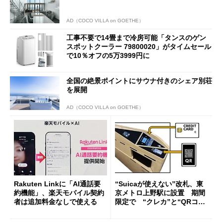
AD（COCO VILLA on GOETHE）
工事不要で14畳まで冷房可能「タンスのゲン
スポットクーラー 79800020」がタイムセール
で10％オフの5万3999円に
全国の絶景ポイントにサウナ付きのシェア別荘
を展開
AD（COCO VILLA on GOETHE）
Rakuten Linkに「AI通話要
“Suicaが使えない”改札、東
約機能」、楽天モバイル契約
京メトロ上野駅に設置 期間
者は追加料金なしで使える
限定で “クレカ”と“QRコー
ド”専用