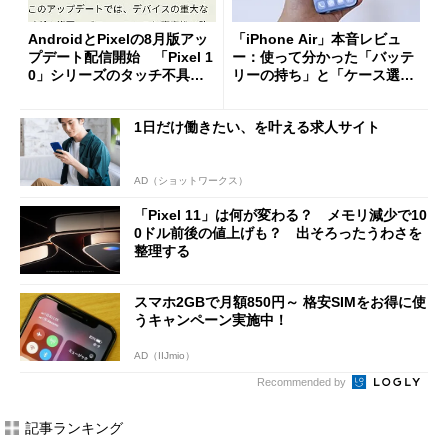
AndroidとPixelの8月版アッ
「iPhone Air」本音レビュ
プデート配信開始 「Pixel 1
ー：使って分かった「バッテ
0」シリーズのタッチ不具合
リーの持ち」と「ケース選
修正やGPU性能改善なども
び」の悩ましさ
1日だけ働きたい、を叶える求人サイト
AD（ショットワークス）
「Pixel 11」は何が変わる？ メモリ減少で10
0ドル前後の値上げも？ 出そろったうわさを
整理する
スマホ2GBで月額850円～ 格安SIMをお得に使
うキャンペーン実施中！
AD（IIJmio）
Recommended by
記事ランキング