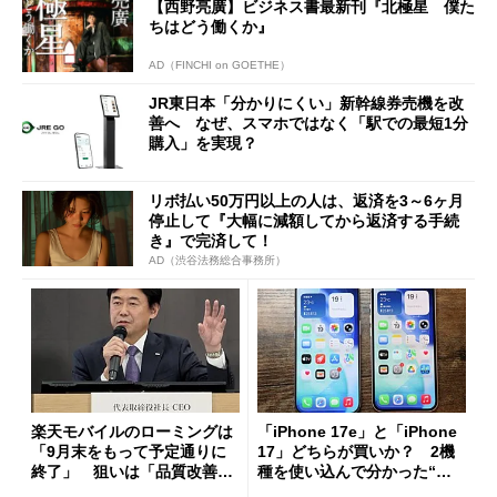
【西野亮廣】ビジネス書最新刊『北極星 僕た
ちはどう働くか』
AD（FINCHI on GOETHE）
JR東日本「分かりにくい」新幹線券売機を改
善へ なぜ、スマホではなく「駅での最短1分
購入」を実現？
リボ払い50万円以上の人は、返済を3～6ヶ月
停止して『大幅に減額してから返済する手続
き』で完済して！
AD（渋谷法務総合事務所）
楽天モバイルのローミングは
「iPhone 17e」と「iPhone
「9月末をもって予定通りに
17」どちらが買いか？ 2機
終了」 狙いは「品質改善」
種を使い込んで分かった“ス
ただし「ルーラル限定で期
ペック表にない違い”