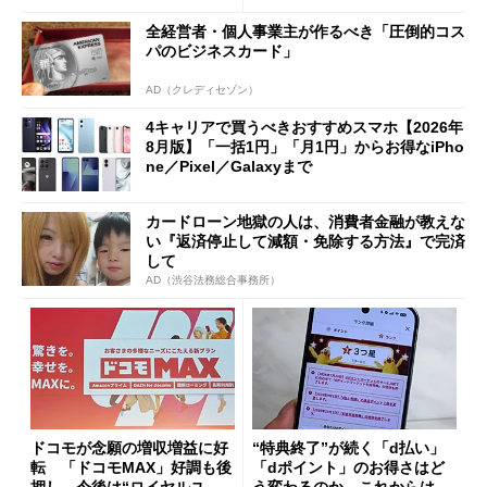
限を切った新契約」の可能性
全経営者・個人事業主が作るべき「圧倒的コス
も
パのビジネスカード」
AD（クレディセゾン）
4キャリアで買うべきおすすめスマホ【2026年
8月版】「一括1円」「月1円」からお得なiPho
ne／Pixel／Galaxyまで
カードローン地獄の人は、消費者金融が教えな
い『返済停止して減額・免除する方法』で完済
して
AD（渋谷法務総合事務所）
ドコモが念願の増収増益に好
“特典終了”が続く「d払い」
転 「ドコモMAX」好調も後
「dポイント」のお得さはど