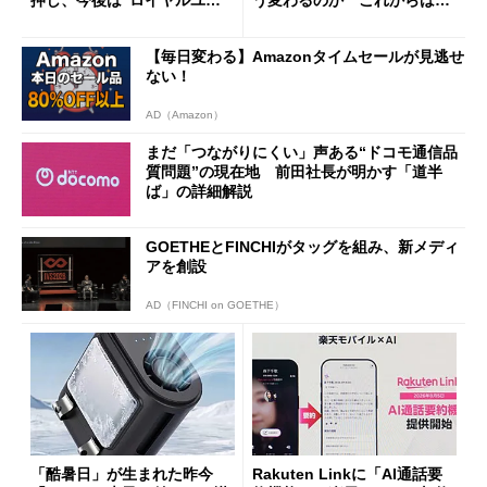
押し、今後は“ロイヤルユー
う変わるのか これからは
ザー”を重視
「dカード」の利用が得策？
【毎日変わる】Amazonタイムセールが見逃せ
ない！
AD（Amazon）
まだ「つながりにくい」声ある“ドコモ通信品
質問題”の現在地 前田社長が明かす「道半
ば」の詳細解説
GOETHEとFINCHIがタッグを組み、新メディ
アを創設
AD（FINCHI on GOETHE）
「酷暑日」が生まれた昨今
Rakuten Linkに「AI通話要