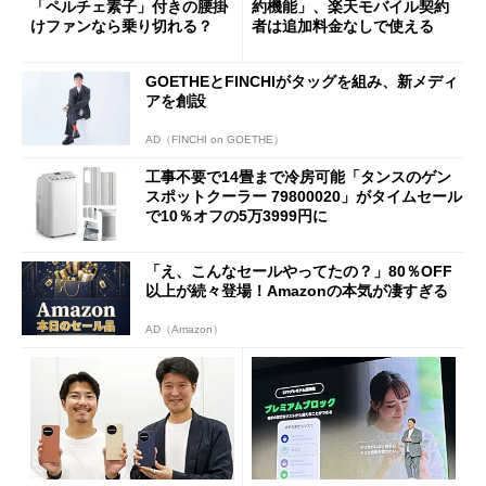
「ペルチェ素子」付きの腰掛
約機能」、楽天モバイル契約
けファンなら乗り切れる？
者は追加料金なしで使える
GOETHEとFINCHIがタッグを組み、新メディ
アを創設
AD（FINCHI on GOETHE）
工事不要で14畳まで冷房可能「タンスのゲン
スポットクーラー 79800020」がタイムセール
で10％オフの5万3999円に
「え、こんなセールやってたの？」80％OFF
以上が続々登場！Amazonの本気が凄すぎる
AD（Amazon）