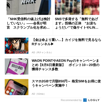
「NHK受信料の値上げは検討
SNSで多発する「無料であげ
していない」――会長が明
ます」投稿の正体 “お涙ち
言 スクランブル化を求める
ょうだい”で偽サイトやLINE
声絶えず
へ誘導するカラクリ
【金は命より重い…】カイジを無料で見るなら
Rチャンネル▶︎
AD（Rチャンネル）
WAON POINTやAEON Payのキャンペーンま
とめ【8月6日最新版】 ポイント10～20倍の
獲得チャンス多数
スマホ2GBで月額850円～ 格安SIMをお得に使
うキャンペーン実施中！
AD（IIJmio）
Recommended by