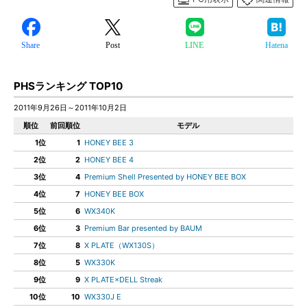
Share
Post
LINE
Hatena
PHSランキング TOP10
2011年9月26日～2011年10月2日
順位
前回順位
モデル
1位
1
HONEY BEE 3
2位
2
HONEY BEE 4
3位
4
Premium Shell Presented by HONEY BEE BOX
4位
7
HONEY BEE BOX
5位
6
WX340K
6位
3
Premium Bar presented by BAUM
7位
8
X PLATE（WX130S）
8位
5
WX330K
9位
9
X PLATE×DELL Streak
10位
10
WX330J E