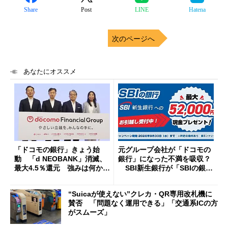
Share
Post
LINE
Hatena
次のページへ
あなたにオススメ
「ドコモの銀行」きょう始
元グループ会社が「ドコモの
動 「d NEOBANK」消滅、
銀行」になった不満を吸収？
最大4.5％還元 強みは何か解
SBI新生銀行が「SBIの銀
説
行」として最大5.2万円のキャ
ッシュバックキャンペーンを
“Suicaが使えない”クレカ・QR専用改札機に
開催
賛否 「問題なく運用できる」「交通系ICの方
がスムーズ」