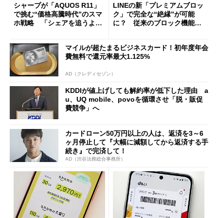
シャープが「AQUOS R11」
LINEの新「プレミアムブロッ
で挑む“価格高騰時代”のスマ
ク」で完全な“絶縁”が可能
ホ戦略 「シェアを追うより
に？ 従来のブロック機能と
も既存ユーザーを大切に」
の決定的な違い
マイルが超たまるビジネスカード！初年度年会
費無料で還元率最大1.125%
AD（クレディセゾン）
KDDIが値上げしても解約率が低下した理由 a
u、UQ mobile、povoを循環させ「脱・販促
費競争」へ
カードローン50万円以上の人は、返済を3～6
ヶ月停止して『大幅に減額してから返済する手
続き』で完済して！
AD（渋谷法務総合事務所）