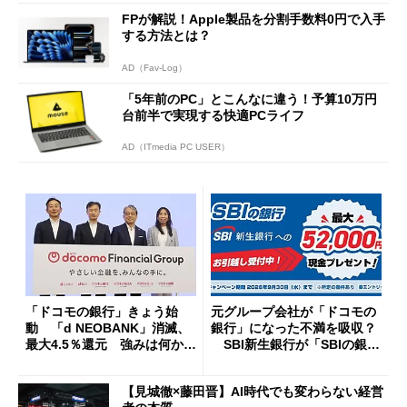
FPが解説！Apple製品を分割手数料0円で入手
する方法とは？
AD（Fav-Log）
「5年前のPC」とこんなに違う！予算10万円
台前半で実現する快適PCライフ
AD（ITmedia PC USER）
「ドコモの銀行」きょう始
元グループ会社が「ドコモの
動 「d NEOBANK」消滅、
銀行」になった不満を吸収？
最大4.5％還元 強みは何か解
SBI新生銀行が「SBIの銀
説
行」として最大5.2万円のキャ
ッシュバックキャンペーンを
【見城徹×藤田晋】AI時代でも変わらない経営
開催