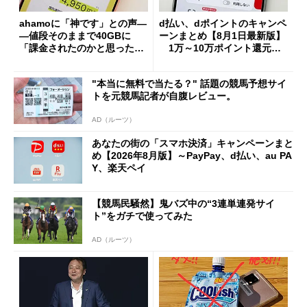
ahamoに「神です」との声―
d払い、dポイントのキャンペ
―値段そのままで40GBに
ーンまとめ【8月1日最新版】
「課金されたのかと思った」
1万～10万ポイント還元の
と戸惑いも
施策がめじろ押し
"本当に無料で当たる？" 話題の競馬予想サイ
トを元競馬記者が自腹レビュー。
AD（ルーツ）
あなたの街の「スマホ決済」キャンペーンまと
め【2026年8月版】～PayPay、d払い、au PA
Y、楽天ペイ
【競馬民騒然】鬼バズ中の“3連単連発サイ
ト”をガチで使ってみた
AD（ルーツ）