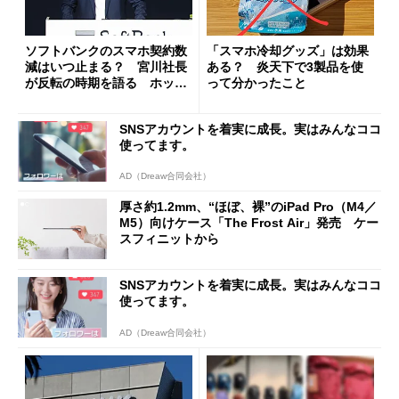
ソフトバンクのスマホ契約数
「スマホ冷却グッズ」は効果
減はいつ止まる？ 宮川社長
ある？ 炎天下で3製品を使
が反転の時期を語る ホッピ
って分かったこと
ング対策は「真剣にやりすぎ
た」
SNSアカウントを着実に成長。実はみんなココ
使ってます。
AD（Dreaw合同会社）
厚さ約1.2mm、“ほぼ、裸”のiPad Pro（M4／
M5）向けケース「The Frost Air」発売 ケー
スフィニットから
SNSアカウントを着実に成長。実はみんなココ
使ってます。
AD（Dreaw合同会社）