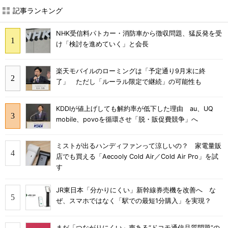
記事ランキング
NHK受信料パトカー・消防車から徴収問題、猛反発を受
け「検討を進めていく」と会長
楽天モバイルのローミングは「予定通り9月末に終
了」 ただし「ルーラル限定で継続」の可能性も
KDDIが値上げしても解約率が低下した理由 au、UQ
mobile、povoを循環させ「脱・販促費競争」へ
ミストが出るハンディファンって涼しいの？ 家電量販
店でも買える「Aecooly Cold Air／Cold Air Pro」を試
す
JR東日本「分かりにくい」新幹線券売機を改善へ な
ぜ、スマホではなく「駅での最短1分購入」を実現？
まだ「つながりにくい」声ある“ドコモ通信品質問題”の