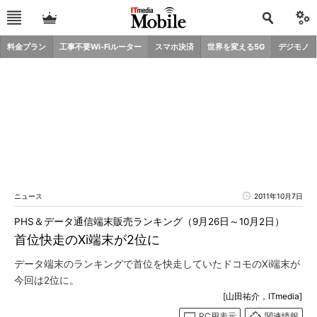
料金プラン
工事不要Wi-Fiルーター
スマホ決済
世界を変える5G
デジモノ
ニュース
2011年10月7日
PHS＆データ通信端末販売ランキング（9月26日～10月2日）
首位快走のXi端末が2位に
データ端末のランキングで首位を快走していたドコモのXi端末が
今回は2位に。
[山田祐介，ITmedia]
PC用表示
関連情報