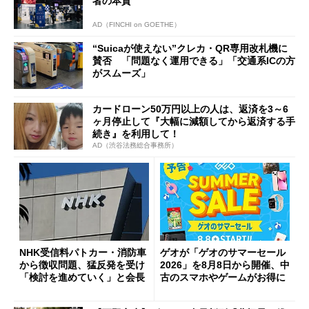
者の本質
AD（FINCHI on GOETHE）
“Suicaが使えない”クレカ・QR専用改札機に
賛否 「問題なく運用できる」「交通系ICの方
がスムーズ」
カードローン50万円以上の人は、返済を3～6
ヶ月停止して『大幅に減額してから返済する手
続き』を利用して！
AD（渋谷法務総合事務所）
NHK受信料パトカー・消防車
ゲオが「ゲオのサマーセール
から徴収問題、猛反発を受け
2026」を8月8日から開催、中
「検討を進めていく」と会長
古のスマホやゲームがお得に